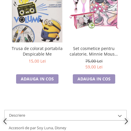
Tricouri de cuplu Valentine's Day
Valentine's Day
Cadouri pentru Bunici
Cadouri pentru Nasi si Fini
Cadouri Craciun
Cadouri pentru Mama
Set cosmetice pentru
C
Trusa de colorat portabila
Cadouri pentru profesori sau absolventi
calatorie, Minnie Mouse,
Despicable Me
Cadouri Back to school
Disney
75,00 Lei
15,00 Lei
Cadouri de Paște
59,00 Lei
Cadouri Traditionale Romanesti
ADAUGA IN COS
ADAUGA IN COS
8 Martie
Cadouri pentru CUPLU El & Ea
Cadouri Iubitori de animale
Cadouri GRAVIDE
Cadouri pentru sportivi
Descriere
Cadouri Pensionare
Cadouri Colegi, sefi sau angajati
Accesorii de par Soy Luna, Disney