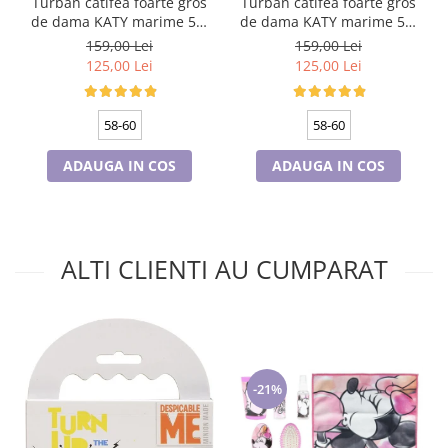
Turban catifea foarte gros
Turban catifea foarte gros
de dama KATY marime 58-
de dama KATY marime 58-
60, captuseala polar,
60, captuseala polar,
159,00 Lei
159,00 Lei
culoare bleomarin
culoare verde emerald
125,00 Lei
125,00 Lei
58-60
58-60
ADAUGA IN COS
ADAUGA IN COS
ALTI CLIENTI AU CUMPARAT
-21%