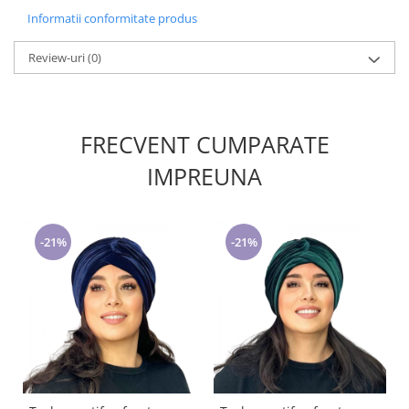
Cadouri pentru Doctori
Informatii conformitate produs
Cadouri pentru Sfânta Maria
Martisoare
Review-uri
(0)
FRECVENT CUMPARATE
IMPREUNA
-21%
-21%