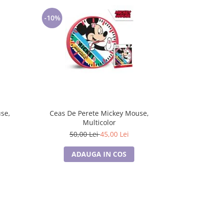
-10%
-25%
Ceas De Perete Mickey Mouse,
Accesorii 
Multicolor
12
50,00 Lei
45,00 Lei
ADAUGA IN COS
A