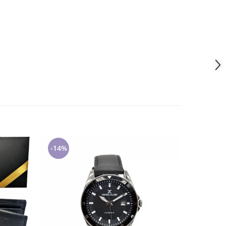
-14%
-35%