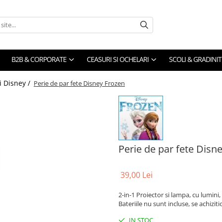
B2B & CORPORATE
CEASURI SI OCHELARI
SCOLI & GRADINIT
i Disney /
Perie de par fete Disney Frozen
Perie de par fete Disn
39,00 Lei
2-in-1 Proiector si lampa, cu lumin
Bateriile nu sunt incluse, se achizi
IN STOC