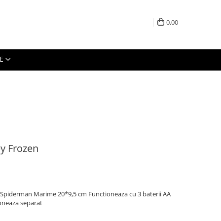
0,00
E
ey Frozen
i, Spiderman Marime 20*9,5 cm Functioneaza cu 3 baterii AA
tioneaza separat