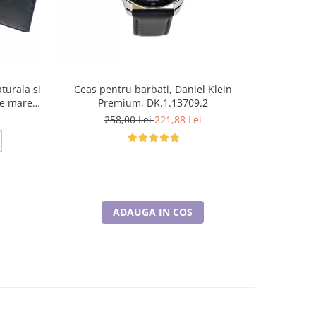
turala si
Ceas pentru barbati, Daniel Klein
Set cadou 
ie mare
Premium, DK.1.13709.2
bleomarin,
258,00 Lei
221,88 Lei
120cm
125cm
130cm
ADAUGA IN COS