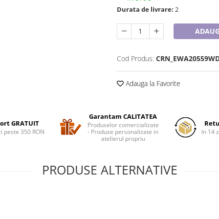
Durata de livrare:
2
ADAUG
Cod Produs:
CRN_EWA20559W
Adauga la Favorite
Garantam CALITATEA
ort GRATUIT
Retu
Produselor comercializate
i peste 350 RON
- Produse personalizate in
In 14 z
atelierul propriu
PRODUSE ALTERNATIVE