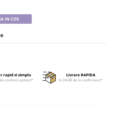
A IN COS
DB
r rapid si simplu
Livrare RAPIDA
ile conform politicii*
In 24/48 de la confirmare*