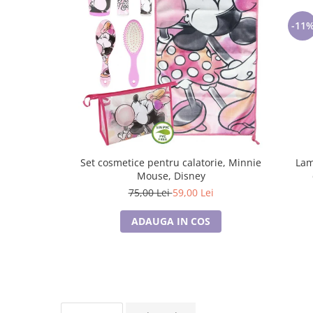
Lenjerii de pat pentru copii
Cadouri Cuplu
-11
Fashion
Pijamale de CRACIUN
Pijamale de dama
Pijamale de barbati
Halate si capoate
Pijamale
WINTER Collection
Set cosmetice pentru calatorie, Minnie
Lam
Halate si pijamale Family
Mouse, Disney
Incaltaminte
75,00 Lei
59,00 Lei
Seturi elegante femei
ADAUGA IN COS
Umbrele
Pijamale de copii
Pijamale BIG SIZE femei
Cadouri ocazii speciale
Tricouri de craciun