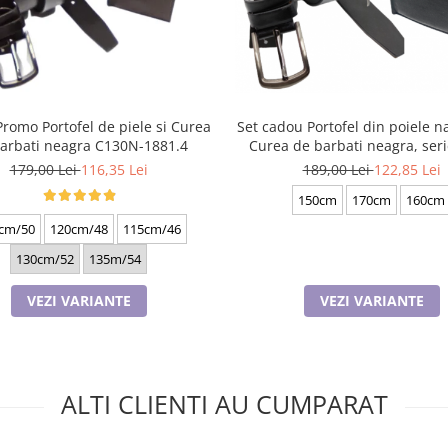
Promo Portofel de piele si Curea
Set cadou Portofel din poiele na
arbati neagra C130N-1881.4
Curea de barbati neagra, ser
battal, A702-4.N_1379
179,00 Lei
116,35 Lei
189,00 Lei
122,85 Lei
150cm
170cm
160cm
cm/50
120cm/48
115cm/46
130cm/52
135m/54
VEZI VARIANTE
VEZI VARIANTE
ALTI CLIENTI AU CUMPARAT