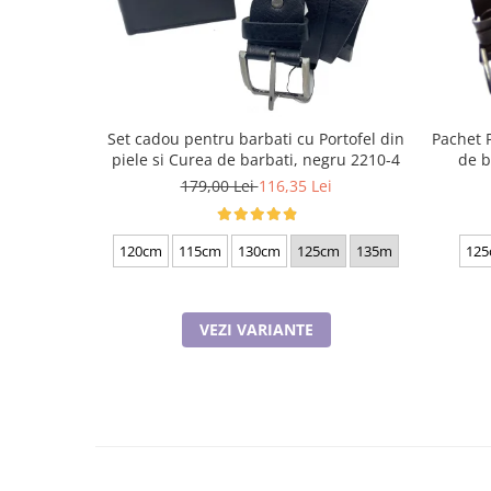
Cadouri pentru Doctori
Cadouri pentru Sfânta Maria
Martisoare
Set cadou pentru barbati cu Portofel din
Pachet 
piele si Curea de barbati, negru 2210-4
de b
179,00 Lei
116,35 Lei
120cm
115cm
130cm
125cm
135m
125
VEZI VARIANTE