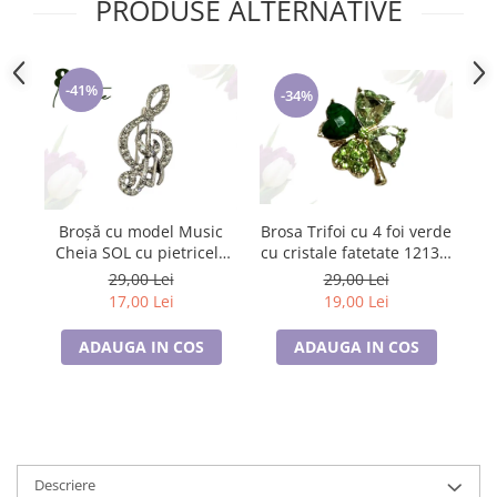
PRODUSE ALTERNATIVE
Cadouri pentru Doctori
Cadouri pentru Sfânta Maria
Martisoare
-41%
-34%
Brosa Trifoi cu 4 foi verde
Broșă cu model Music
cu cristale fatetate 12134,
Cheia SOL cu pietricele
cu ambalaj premium
albe, SC23.084
29,00 Lei
29,00 Lei
19,00 Lei
17,00 Lei
ADAUGA IN COS
ADAUGA IN COS
Descriere