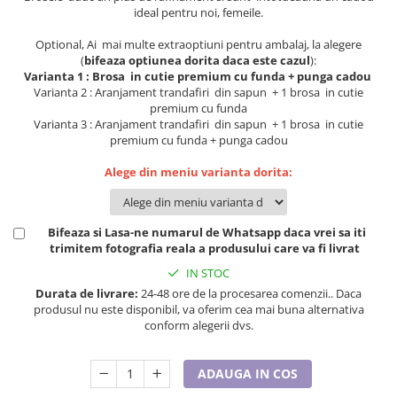
Lenjerii de pat pentru copii
ideal pentru noi, femeile.
Cadouri Cuplu
Optional, Ai mai multe extraoptiuni pentru ambalaj, la alegere
Fashion
(
bifeaza optiunea dorita daca este cazul
):
Varianta 1 : Brosa in cutie premium cu funda + punga cadou
Pijamale de CRACIUN
Varianta 2 : Aranjament trandafiri din sapun + 1 brosa in cutie
Pijamale de dama
premium cu funda
Varianta 3 : Aranjament trandafiri din sapun + 1 brosa in cutie
Pijamale de barbati
premium cu funda + punga cadou
Halate si capoate
Alege din meniu varianta dorita:
Pijamale
WINTER Collection
Halate si pijamale Family
Bifeaza si Lasa-ne numarul de Whatsapp daca vrei sa iti
Incaltaminte
trimitem fotografia reala a produsului care va fi livrat
Seturi elegante femei
IN STOC
Umbrele
Durata de livrare:
24-48 ore de la procesarea comenzii.. Daca
produsul nu este disponibil, va oferim cea mai buna alternativa
Pijamale de copii
conform alegerii dvs.
Pijamale BIG SIZE femei
Cadouri ocazii speciale
ADAUGA IN COS
Tricouri de craciun