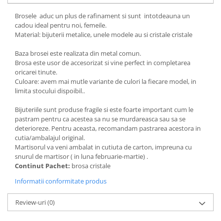
Brosele aduc un plus de rafinament si sunt intotdeauna un
cadou ideal pentru noi, femeile.
Material: bijuterii metalice, unele modele au si cristale cristale
Baza brosei este realizata din metal comun.
Brosa este usor de accesorizat si vine perfect in completarea
oricarei tinute.
Culoare: avem mai mutle variante de culori la fiecare model, in
limita stocului dispoibil..
Bijuteriile sunt produse fragile si este foarte important cum le
pastram pentru ca acestea sa nu se murdareasca sau sa se
deterioreze. Pentru aceasta, recomandam pastrarea acestora in
cutia/ambalajul original.
Martisorul va veni ambalat in cutiuta de carton, impreuna cu
snurul de martisor ( in luna februarie-martie) .
Continut Pachet:
brosa cristale
Informatii conformitate produs
Review-uri
(0)