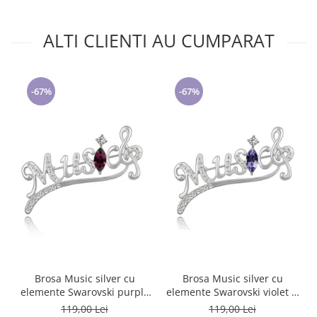
ALTI CLIENTI AU CUMPARAT
-67%
-67%
Brosa Music silver cu
Brosa Music silver cu
elemente Swarovski purple
elemente Swarovski violet si
si placata cu aur 18K
placata cu aur 18K garantie
119,00 Lei
119,00 Lei