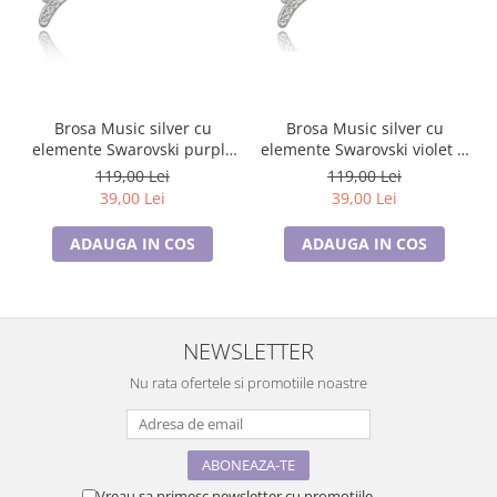
Brosa Music silver cu
Brosa Music silver cu
elemente Swarovski purple
elemente Swarovski violet si
si placata cu aur 18K
placata cu aur 18K garantie
119,00 Lei
119,00 Lei
garantie 6 luni
6 luni
39,00 Lei
39,00 Lei
ADAUGA IN COS
ADAUGA IN COS
NEWSLETTER
Nu rata ofertele si promotiile noastre
Vreau sa primesc newsletter cu promotiile