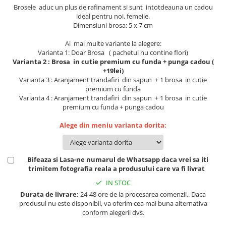
Lenjerii de pat pentru copii
Brosele aduc un plus de rafinament si sunt intotdeauna un cadou
Cadouri Cuplu
ideal pentru noi, femeile.
Dimensiuni brosa: 5 x 7 cm
Fashion
Ai mai multe variante la alegere:
Pijamale de CRACIUN
Varianta 1: Doar Brosa ( pachetul nu contine flori)
Pijamale de dama
Varianta 2 : Brosa in cutie premium cu funda + punga cadou (
+19lei)
Pijamale de barbati
Varianta 3 : Aranjament trandafiri din sapun + 1 brosa in cutie
Halate si capoate
premium cu funda
Varianta 4 : Aranjament trandafiri din sapun + 1 brosa in cutie
Pijamale
premium cu funda + punga cadou
WINTER Collection
Alege din meniu varianta dorita:
Halate si pijamale Family
Incaltaminte
Seturi elegante femei
Bifeaza si Lasa-ne numarul de Whatsapp daca vrei sa iti
Umbrele
trimitem fotografia reala a produsului care va fi livrat
Pijamale de copii
IN STOC
Pijamale BIG SIZE femei
Durata de livrare:
24-48 ore de la procesarea comenzii.. Daca
produsul nu este disponibil, va oferim cea mai buna alternativa
Cadouri ocazii speciale
conform alegerii dvs.
Tricouri de craciun