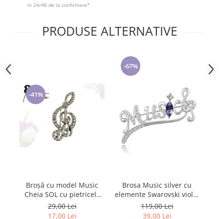
Cadouri pentru Doctori
In 24/48 de la confirmare*
Cadouri pentru Sfânta Maria
PRODUSE ALTERNATIVE
Martisoare
-67%
-41%
Broșă cu model Music
Brosa Music silver cu
Brosa Trifoi
Cheia SOL cu pietricele
elemente Swarovski violet
cu 
albe, SC23.084
si placata cu aur 18K
29,00 Lei
119,00 Lei
garantie 6 luni
17,00 Lei
39,00 Lei