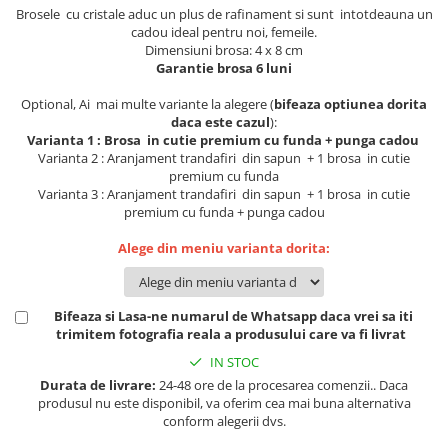
Lenjerii de pat pentru copii
Brosele cu cristale aduc un plus de rafinament si sunt intotdeauna un
Cadouri Cuplu
cadou ideal pentru noi, femeile.
Dimensiuni brosa: 4 x 8 cm
Fashion
Garantie brosa 6 luni
Pijamale de CRACIUN
Optional, Ai mai multe variante la alegere (
bifeaza optiunea dorita
Pijamale de dama
daca este cazul
):
Varianta 1 : Brosa in cutie premium cu funda + punga cadou
Pijamale de barbati
Varianta 2 : Aranjament trandafiri din sapun + 1 brosa in cutie
Halate si capoate
premium cu funda
Varianta 3 : Aranjament trandafiri din sapun + 1 brosa in cutie
Pijamale
premium cu funda + punga cadou
WINTER Collection
Alege din meniu varianta dorita:
Halate si pijamale Family
Incaltaminte
Seturi elegante femei
Bifeaza si Lasa-ne numarul de Whatsapp daca vrei sa iti
Umbrele
trimitem fotografia reala a produsului care va fi livrat
Pijamale de copii
IN STOC
Pijamale BIG SIZE femei
Durata de livrare:
24-48 ore de la procesarea comenzii.. Daca
produsul nu este disponibil, va oferim cea mai buna alternativa
Cadouri ocazii speciale
conform alegerii dvs.
Tricouri de craciun