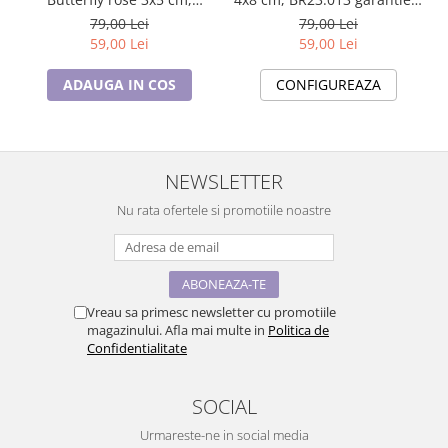
BR23.015, garantie 6 luni
luni
79,00 Lei
79,00 Lei
59,00 Lei
59,00 Lei
ADAUGA IN COS
CONFIGUREAZA
NEWSLETTER
Nu rata ofertele si promotiile noastre
Vreau sa primesc newsletter cu promotiile
magazinului. Afla mai multe in
Politica de
Confidentialitate
SOCIAL
Urmareste-ne in social media