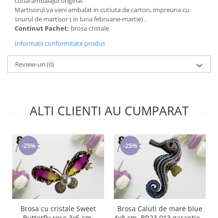
cutia/ambalajul original.
Martisorul va veni ambalat in cutiuta de carton, impreuna cu
snurul de martisor ( in luna februarie-martie) .
Continut Pachet:
brosa cristale
Informatii conformitate produs
Review-uri
(0)
ALTI CLIENTI AU CUMPARAT
-25%
-25%
Brosa cu cristale Sweet
Brosa Caluti de mare blue
Butterfly rose 3x5 cm,
4x8 cm, BR23.013 garantie 6