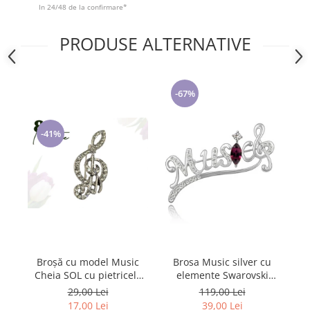
Cadouri pentru Doctori
In 24/48 de la confirmare*
Cadouri pentru Sfânta Maria
PRODUSE ALTERNATIVE
Martisoare
-67%
-41%
Broșă cu model Music
Brosa Music silver cu
Brosa Trifoi
Cheia SOL cu pietricele
elemente Swarovski
cu 
albe, SC23.084
purple si placata cu aur
29,00 Lei
119,00 Lei
18K garantie 6 luni
17,00 Lei
39,00 Lei