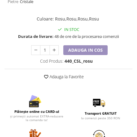
Lenjerii de pat pentru copii
Pietre
Cristale
Cadouri Cuplu
Culoare
:
Rosu,Rosu,Rosu,Rosu
Fashion
Pijamale de CRACIUN
IN STOC
Pijamale de dama
Durata de livrare:
48 de ore de la procesarea comenzii
Pijamale de barbati
ADAUGA IN COS
Halate si capoate
Pijamale
Cod Produs:
440_CSL_rosu
WINTER Collection
Halate si pijamale Family
Adauga la Favorite
Incaltaminte
Seturi elegante femei
Umbrele
Pijamale de copii
Plătește online cu CARD-ul
Transport GRATUIT
Pijamale BIG SIZE femei
și primești automat EXTRA-reducere
la comenzi peste 350 RON
la comanda ta!
Cadouri ocazii speciale
Tricouri de craciun