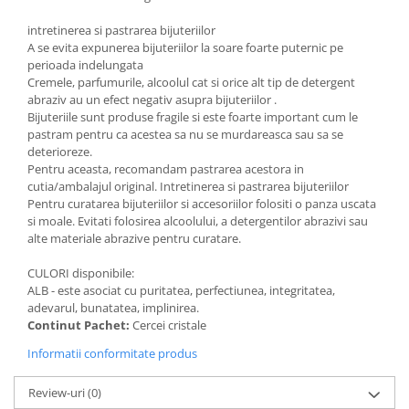
intretinerea si pastrarea bijuteriilor
A se evita expunerea bijuteriilor la soare foarte puternic pe
perioada indelungata
Cremele, parfumurile, alcoolul cat si orice alt tip de detergent
abraziv au un efect negativ asupra bijuteriilor .
Bijuteriile sunt produse fragile si este foarte important cum le
pastram pentru ca acestea sa nu se murdareasca sau sa se
deterioreze.
Pentru aceasta, recomandam pastrarea acestora in
cutia/ambalajul original. Intretinerea si pastrarea bijuteriilor
Pentru curatarea bijuteriilor si accesoriilor folositi o panza uscata
si moale. Evitati folosirea alcoolului, a detergentilor abrazivi sau
alte materiale abrazive pentru curatare.
CULORI disponibile:
ALB - este asociat cu puritatea, perfectiunea, integritatea,
adevarul, bunatatea, implinirea.
Continut Pachet:
Cercei cristale
Informatii conformitate produs
Review-uri
(0)