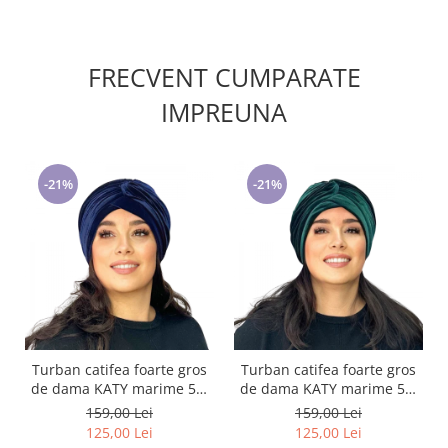
FRECVENT CUMPARATE
IMPREUNA
-21%
-21%
Turban catifea foarte gros
Turban catifea foarte gros
de dama KATY marime 58-
de dama KATY marime 58-
60, captuseala polar,
60, captuseala polar,
159,00 Lei
159,00 Lei
culoare bleomarin
culoare verde emerald
125,00 Lei
125,00 Lei