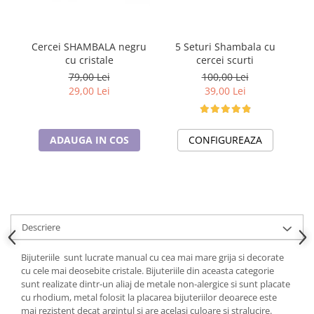
Cadouri pentru Doctori
Cadouri pentru Sfânta Maria
Martisoare
5 Seturi Shambala cu
Cercei SHAMBALA negru
S
cercei scurti
cu cristale
g
100,00 Lei
79,00 Lei
39,00 Lei
29,00 Lei
CONFIGUREAZA
ADAUGA IN COS
Descriere
Bijuteriile sunt lucrate manual cu cea mai mare grija si decorate
cu cele mai deosebite cristale. Bijuteriile din aceasta categorie
sunt realizate dintr-un aliaj de metale non-alergice si sunt placate
cu rhodium, metal folosit la placarea bijuteriilor deoarece este
mai rezistent decat argintul si are acelasi culoare si stralucire.