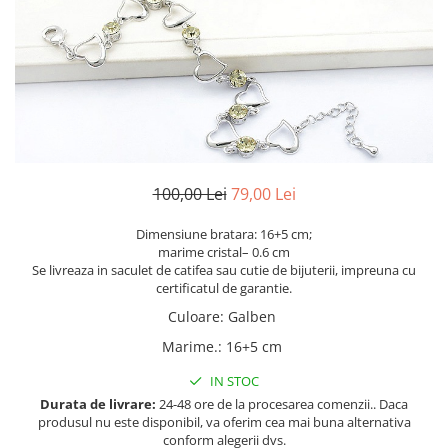
Etichete scolare
Cadouri barbati
Sepci personalizate
Seturi cadou barbati
Seturi cadou barbati portofel si curea
Bannere personalizate scoli si gradinite
Ceasuri pentru EL
Caserole personalizate sandwich
Cadouri craciun barbati
Saculeti personalizati
Cadouri personalizate barbati
Sticla de apa personalizata
Cadouri copii
100,00 Lei
79,00 Lei
Agende si caiete personalizate
Caciuli copii
Dimensiune bratara: 16+5 cm;
Cadouri copii bebelusi 0+
marime cristal– 0.6 cm
Se livreaza in saculet de catifea sau cutie de bijuterii, impreuna cu
Lenjerii de pat Disney
certificatul de garantie.
Cadouri copii 1 an
Culoare
:
Galben
Cadouri craciun copii
Marime.
:
16+5 cm
Colectia Disney
Sticlă pentru apa Personalizată
IN STOC
Sepci personalizate
Durata de livrare:
24-48 ore de la procesarea comenzii.. Daca
produsul nu este disponibil, va oferim cea mai buna alternativa
Seturi cadou pentru copii KID's Collection
conform alegerii dvs.