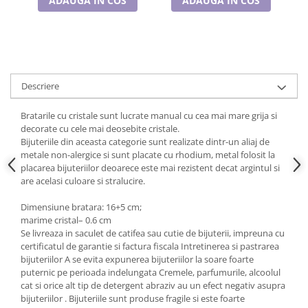
ADAUGA IN COS
ADAUGA IN COS
Cadouri pentru Doctori
Cadouri pentru Sfânta Maria
Martisoare
Descriere
Bratarile cu cristale sunt lucrate manual cu cea mai mare grija si
decorate cu cele mai deosebite cristale.
Bijuteriile din aceasta categorie sunt realizate dintr-un aliaj de
metale non-alergice si sunt placate cu rhodium, metal folosit la
placarea bijuteriilor deoarece este mai rezistent decat argintul si
are acelasi culoare si stralucire.
Dimensiune bratara: 16+5 cm;
marime cristal– 0.6 cm
Se livreaza in saculet de catifea sau cutie de bijuterii, impreuna cu
certificatul de garantie si factura fiscala Intretinerea si pastrarea
bijuteriilor A se evita expunerea bijuteriilor la soare foarte
puternic pe perioada indelungata Cremele, parfumurile, alcoolul
cat si orice alt tip de detergent abraziv au un efect negativ asupra
bijuteriilor . Bijuteriile sunt produse fragile si este foarte