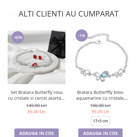
ALTI CLIENTI AU CUMPARAT
-1%
-40%
Set Bratara Butterfly rosu
Bratara Butterffly bleo-
cu cristale si cercei asortati,
aquamarine cu cristale,
placate cu aur 18K
placata cu aur 18K
149,00 Lei
100,00 Lei
89,00 Lei
99,00 Lei
17+5 cm
ADAUGA IN COS
ADAUGA IN COS