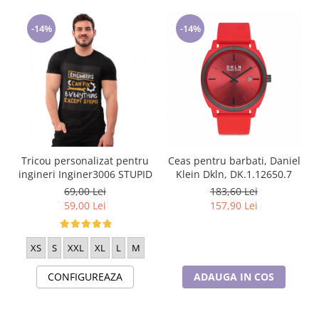
-14%
-14%
Tricou personalizat pentru
Ceas pentru barbati, Daniel
ingineri Inginer3006 STUPID
Klein Dkln, DK.1.12650.7
69,00 Lei
183,60 Lei
59,00 Lei
157,90 Lei
XS
S
XXL
XL
L
M
CONFIGUREAZA
ADAUGA IN COS