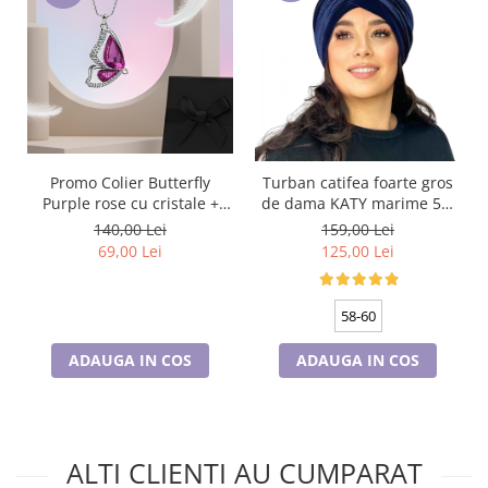
Promo Colier Butterfly
Turban catifea foarte gros
Purple rose cu cristale +
de dama KATY marime 58-
cercei asortati CADOU
60, captuseala polar,
140,00 Lei
159,00 Lei
culoare bleomarin
69,00 Lei
125,00 Lei
58-60
ADAUGA IN COS
ADAUGA IN COS
ALTI CLIENTI AU CUMPARAT