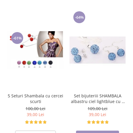
-64%
-61%
5 Seturi Shambala cu cercei
Set bijuteriii SHAMBALA
scurti
albastru ciel lightblue cu 2
perechi de cercei cu cristale
100,00 Lei
109,00 Lei
39,00 Lei
39,00 Lei