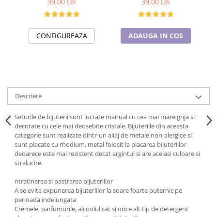
39,00 Lei
39,00 Lei
Cadouri pentru Doctori
Cadouri pentru Sfânta Maria
Martisoare
CONFIGUREAZA
ADAUGA IN COS
Descriere
Seturile de bijuterii sunt lucrate manual cu cea mai mare grija si
decorate cu cele mai deosebite cristale. Bijuteriile din aceasta
categorie sunt realizate dintr-un aliaj de metale non-alergice si
sunt placate cu rhodium, metal folosit la placarea bijuteriilor
deoarece este mai rezistent decat argintul si are acelasi culoare si
stralucire.
ntretinerea si pastrarea bijuteriilor
A se evita expunerea bijuteriilor la soare foarte puternic pe
perioada indelungata
Cremele, parfumurile, alcoolul cat si orice alt tip de detergent