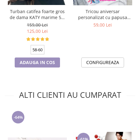
Turban catifea foarte gros
Tricou aniversar
de dama KATY marime 58-
personalizat cu papusa
60, captuseala polar,
Barbie TAN1011
159,00 Lei
59,00 Lei
culoare bleomarin
125,00 Lei
58-60
ADAUGA IN COS
CONFIGUREAZA
ALTI CLIENTI AU CUMPARAT
-64%
-61%