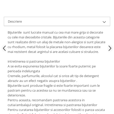
Cadouri pentru Doctori
Cadouri pentru Sfânta Maria
Martisoare
Descriere
Bijuteriile sunt lucrate manual cu cea mai mare grija si decorate
cu cele mai deosebite cristale. Bijuteriile din aceasta categorie
sunt realizate dintr-un aliaj de metale non-alergice si sunt placate
cu rhodium, metal folosit la placarea bijuteriilor deoarece este
mai rezistent decat argintul si are acelasi culoare si stralucire.
intretinerea si pastrarea bijuteriilor
A se evita expunerea bijuteriilor la soare foarte puternic pe
perioada indelungata
Cremele, parfumurile, alcoolul cat si orice alt tip de detergent
abraziv au un efect negativ asupra bijuteriilor .
Bijuteriile sunt produse fragile si este foarte important cum le
pastram pentru ca acestea sa nu se murdareasca sau sa se
deterioreze.
Pentru aceasta, recomandam pastrarea acestora in
cutia/ambalajul original. Intretinerea si pastrarea bijuteriilor
Pentru curatarea bijuteriilor si accesoriilor folositi o panza uscata