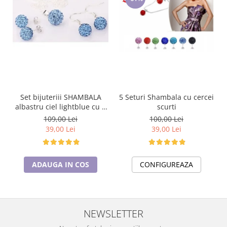
5 Seturi Shambala cu cercei
Set bijuteriii SHAMBALA
scurti
albastru ciel lightblue cu 2
perechi de cercei cu cristale
100,00 Lei
109,00 Lei
39,00 Lei
39,00 Lei
CONFIGUREAZA
ADAUGA IN COS
NEWSLETTER