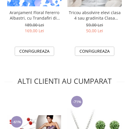
Aranjament Floral Fererro
Tricou absolvire elevi clasa
Albastri, cu Trandafiri din
4 sau gradinita Clasa
sapun
Floricelelor
189,00 Lei
59,00 Lei
169,00 Lei
50,00 Lei
CONFIGUREAZA
CONFIGUREAZA
ALTI CLIENTI AU CUMPARAT
-71%
-61%