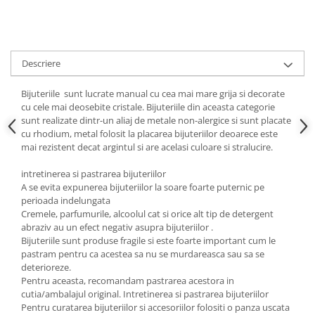
Cadouri pentru Doctori
Cadouri pentru Sfânta Maria
Martisoare
Descriere
Bijuteriile sunt lucrate manual cu cea mai mare grija si decorate
cu cele mai deosebite cristale. Bijuteriile din aceasta categorie
sunt realizate dintr-un aliaj de metale non-alergice si sunt placate
cu rhodium, metal folosit la placarea bijuteriilor deoarece este
mai rezistent decat argintul si are acelasi culoare si stralucire.
intretinerea si pastrarea bijuteriilor
A se evita expunerea bijuteriilor la soare foarte puternic pe
perioada indelungata
Cremele, parfumurile, alcoolul cat si orice alt tip de detergent
abraziv au un efect negativ asupra bijuteriilor .
Bijuteriile sunt produse fragile si este foarte important cum le
pastram pentru ca acestea sa nu se murdareasca sau sa se
deterioreze.
Pentru aceasta, recomandam pastrarea acestora in
cutia/ambalajul original. Intretinerea si pastrarea bijuteriilor
Pentru curatarea bijuteriilor si accesoriilor folositi o panza uscata