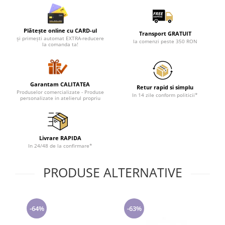
Lenjerii de pat pentru copii
Cadouri Cuplu
Plătește online cu CARD-ul
Fashion
Transport GRATUIT
și primești automat EXTRA-reducere
la comenzi peste 350 RON
la comanda ta!
Pijamale de CRACIUN
Pijamale de dama
Pijamale de barbati
Garantam CALITATEA
Halate si capoate
Retur rapid si simplu
Produselor comercializate - Produse
In 14 zile conform politicii*
personalizate in atelierul propriu
Pijamale
WINTER Collection
Halate si pijamale Family
Incaltaminte
Livrare RAPIDA
In 24/48 de la confirmare*
Seturi elegante femei
Umbrele
PRODUSE ALTERNATIVE
Pijamale de copii
Pijamale BIG SIZE femei
Cadouri ocazii speciale
-64%
-63%
Tricouri de craciun