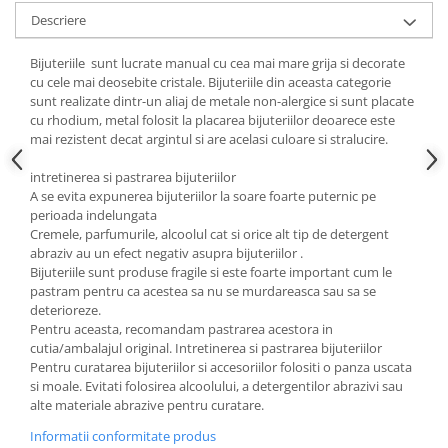
Cadouri pentru Doctori
Descriere
Cadouri pentru Sfânta Maria
Martisoare
Bijuteriile sunt lucrate manual cu cea mai mare grija si decorate
cu cele mai deosebite cristale. Bijuteriile din aceasta categorie
sunt realizate dintr-un aliaj de metale non-alergice si sunt placate
cu rhodium, metal folosit la placarea bijuteriilor deoarece este
mai rezistent decat argintul si are acelasi culoare si stralucire.
intretinerea si pastrarea bijuteriilor
A se evita expunerea bijuteriilor la soare foarte puternic pe
perioada indelungata
Cremele, parfumurile, alcoolul cat si orice alt tip de detergent
abraziv au un efect negativ asupra bijuteriilor .
Bijuteriile sunt produse fragile si este foarte important cum le
pastram pentru ca acestea sa nu se murdareasca sau sa se
deterioreze.
Pentru aceasta, recomandam pastrarea acestora in
cutia/ambalajul original. Intretinerea si pastrarea bijuteriilor
Pentru curatarea bijuteriilor si accesoriilor folositi o panza uscata
si moale. Evitati folosirea alcoolului, a detergentilor abrazivi sau
alte materiale abrazive pentru curatare.
Informatii conformitate produs