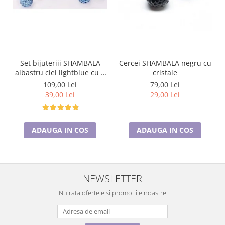
Set bijuteriii SHAMBALA
Cercei SHAMBALA negru cu
albastru ciel lightblue cu 2
cristale
perechi de cercei cu cristale
109,00 Lei
79,00 Lei
39,00 Lei
29,00 Lei
ADAUGA IN COS
ADAUGA IN COS
NEWSLETTER
Nu rata ofertele si promotiile noastre