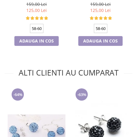
60, captuseala polar,
60, captuseala polar,
159,00 Lei
159,00 Lei
culoare bleomarin
culoare verde emerald
125,00 Lei
125,00 Lei
58-60
58-60
ADAUGA IN COS
ADAUGA IN COS
ALTI CLIENTI AU CUMPARAT
-64%
-63%