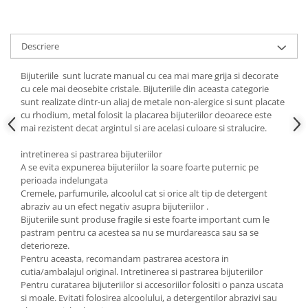
Cadouri pentru Doctori
Cadouri pentru Sfânta Maria
Martisoare
Descriere
Bijuteriile sunt lucrate manual cu cea mai mare grija si decorate
cu cele mai deosebite cristale. Bijuteriile din aceasta categorie
sunt realizate dintr-un aliaj de metale non-alergice si sunt placate
cu rhodium, metal folosit la placarea bijuteriilor deoarece este
mai rezistent decat argintul si are acelasi culoare si stralucire.
intretinerea si pastrarea bijuteriilor
A se evita expunerea bijuteriilor la soare foarte puternic pe
perioada indelungata
Cremele, parfumurile, alcoolul cat si orice alt tip de detergent
abraziv au un efect negativ asupra bijuteriilor .
Bijuteriile sunt produse fragile si este foarte important cum le
pastram pentru ca acestea sa nu se murdareasca sau sa se
deterioreze.
Pentru aceasta, recomandam pastrarea acestora in
cutia/ambalajul original. Intretinerea si pastrarea bijuteriilor
Pentru curatarea bijuteriilor si accesoriilor folositi o panza uscata
si moale. Evitati folosirea alcoolului, a detergentilor abrazivi sau