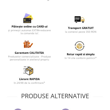
Lenjerii de pat pentru copii
Cadouri Cuplu
Fashion
Pijamale de CRACIUN
Plătește online cu CARD-ul
Transport GRATUIT
Pijamale de dama
și primești automat EXTRA-reducere
la comenzi peste 350 RON
la comanda ta!
Pijamale de barbati
Halate si capoate
Pijamale
Garantam CALITATEA
Retur rapid si simplu
WINTER Collection
Produselor comercializate - Produse
In 14 zile conform politicii*
personalizate in atelierul propriu
Halate si pijamale Family
Incaltaminte
Seturi elegante femei
Livrare RAPIDA
Umbrele
In 24/48 de la confirmare*
Pijamale de copii
Pijamale BIG SIZE femei
PRODUSE ALTERNATIVE
Cadouri ocazii speciale
Tricouri de craciun