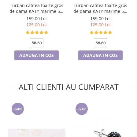
Turban catifea foarte gros
Turban catifea foarte gros
de dama KATY marime 58-
de dama KATY marime 58-
60, captuseala polar,
60, captuseala polar,
159,00 Lei
159,00 Lei
culoare bleomarin
culoare verde emerald
125,00 Lei
125,00 Lei
58-60
58-60
ADAUGA IN COS
ADAUGA IN COS
ALTI CLIENTI AU CUMPARAT
-64%
-63%