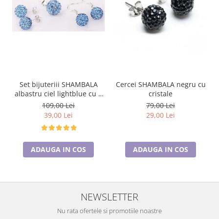
Set bijuteriii SHAMBALA
Cercei SHAMBALA negru cu
albastru ciel lightblue cu 2
cristale
perechi de cercei cu cristale
109,00 Lei
79,00 Lei
39,00 Lei
29,00 Lei
ADAUGA IN COS
ADAUGA IN COS
NEWSLETTER
Nu rata ofertele si promotiile noastre