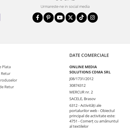
Urmareste-ne in social media
DATE COMERCIALE
 Plata
ONLINE MEDIA
SOLUTIONS CDMA SRL
e Retur
J08/1731/2012
Produselor
30874312
de Retur
MERCUR nr. 2
SACELE, Brasov
6312 - Activităţi ale
portalurilor web - Obiectul
principal de activitate este:
4751 - Comerţ cu amănuntul
al textilelor