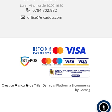
Luni - Vineri orele 10.00-16.30
0784.702.982
office@e-cadou.com
Creat cu ❤ și cu 🧠 de TrifanDan.ro
si
Platforma E-commerce
by Gomag