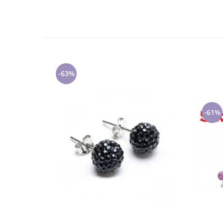
Cadouri pentru Doctori
Cadouri pentru Sfânta Maria
Martisoare
-63%
-61%