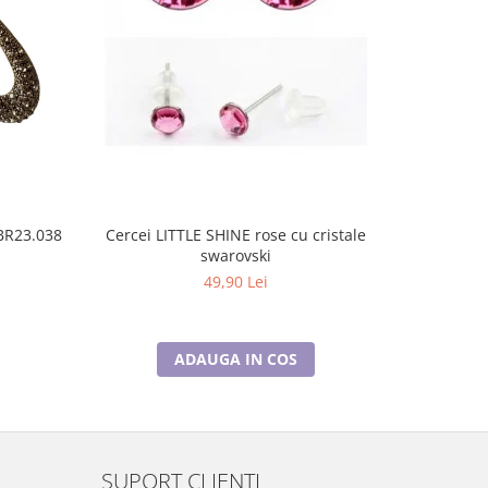
osa CAMELIA tip ac 4x10 cm BR23.038
Cercei LITTLE SHINE rose cu cristale
Cercei L
swarovski
49,90 Lei
ADAUGA IN COS
SUPORT CLIENTI