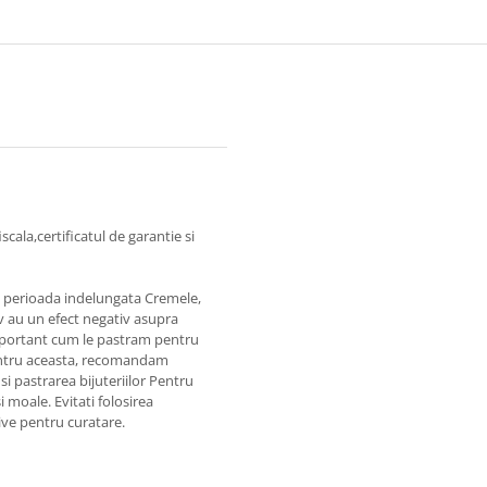
cala,certificatul de garantie si
pe perioada indelungata Cremele,
iv au un efect negativ asupra
e important cum le pastram pentru
Pentru aceasta, recomandam
si pastrarea bijuteriilor Pentru
si moale. Evitati folosirea
zive pentru curatare.