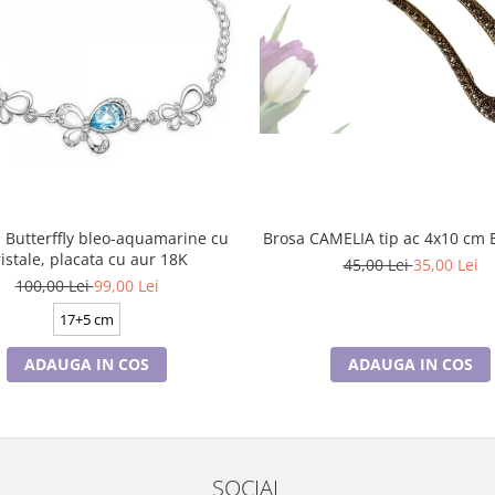
 Butterffly bleo-aquamarine cu
Br
ristale, placata cu aur 18K
45,00 Lei
35,00 Lei
100,00 Lei
99,00 Lei
17+5 cm
ADAUGA IN COS
ADAUGA IN COS
SOCIAL