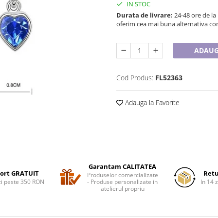
IN STOC
Durata de livrare:
24-48 ore de la
oferim cea mai buna alternativa con
ADAUG
Cod Produs:
FL52363
Adauga la Favorite
Garantam CALITATEA
ort GRATUIT
Retu
Produselor comercializate
i peste 350 RON
- Produse personalizate in
In 14 z
atelierul propriu