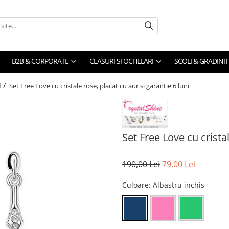
B2B & CORPORATE
CEASURI SI OCHELARI
SCOLI & GRADINIT
i /
Set Free Love cu cristale rose, placat cu aur si garantie 6 luni
Set Free Love cu cristal
190,00 Lei
79,00 Lei
Culoare
: Albastru inchis