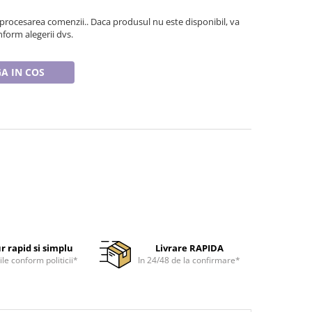
 procesarea comenzii.. Daca produsul nu este disponibil, va
form alegerii dvs.
A IN COS
r rapid si simplu
Livrare RAPIDA
ile conform politicii*
In 24/48 de la confirmare*