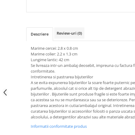
Tricouri de cuplu Valentine's Day
Valentine's Day
Cadouri pentru Bunici
Cadouri pentru Nasi si Fini
Review-uri
(0)
Descriere
Cadouri Craciun
Cadouri pentru Mama
Marime cercei: 2.8 x 0.8 cm
Cadouri pentru profesori sau absolventi
Marime colier: 2.2 x 1.3 cm
Cadouri Back to school
Lungime lantic: 42 cm
Se livreaza intr-un ambalaj deosebit, impreuna cu factura fis
Cadouri de Paște
conformitate.
Cadouri Traditionale Romanesti
Intretinerea si pastrarea bijuteriilor
A se evita expunerea bijuteriilor la soare foarte puternic 
8 Martie
parfumurile, alcoolul cat si orice alt tip de detergent abraz
Cadouri pentru CUPLU El & Ea
bijuteriilor . Bijuteriile sunt produse fragile si este foart
Cadouri Iubitori de animale
ca acestea sa nu se murdareasca sau sa se deterioreze. 
pastrarea acestora in cutia/ambalajul original. Intretinerea 
Cadouri GRAVIDE
curatarea bijuteriilor si accesoriilor folositi o panza uscata 
Cadouri pentru sportivi
alcoolului, a detergentilor abrazivi sau alte materiale abra
Cadouri Pensionare
Informatii conformitate produs
Cadouri Colegi, sefi sau angajati