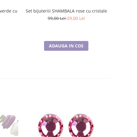
-verde cu
Set bijuteriii SHAMBALA rose cu cristale
Set bijute
99,00 Lei
29,00 Lei
ADAUGA IN COS