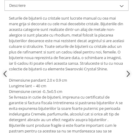
Cadouri pentru Doctori
Descriere
Cadouri pentru Sfânta Maria
Martisoare
Seturile de bijuterii cu cristale sunt lucrate manual cu cea mai
mare grija si decorate cu cele mai deosebite cristale. Bijuteriile din
aceasta categorie sunt realizate dintr-un aliaj de metale non-
alergice si sunt placate cu rhodium, metal folosit la placarea
bijuteriilor deoarece este mai rezistent decat argintul si are acelasi
culoare si stralucire. Toate seturile de bijuterii cu cristale aduc un
plus de rafinament si sunt un cadou ideal pentru noi, femeile. O
bijuterie noua reprezinta de fiecare data, o schimbare a imaginii,
iar E-cadou iti poate oferi aceasta sansa. Straluceste si tu cu noua
colectie de bijuterii cu elemente Swarovski Crystal Shine.
Dimensiune pandant 2.0 x 0.9 cm
Lungime lant – 40 cm
Dimensiune cercei -0..5x0.5 cm
Se livreaza in cutie de bijuterii, impreuna cu certificatul de
garantie si factura fiscala Intretinerea si pastrarea bijuteriilor A se
evita expunerea bijuteriilor la soare foarte puternic pe perioada
indelungata Cremele, parfumurile, alcoolul cat si orice alt tip de
detergent abraziv au un efect negativ asupra bijuteriilor .
Bijuteriile sunt produse fragile si este foarte important cum le
pastram pentru ca acestea sa nu se murdareasca sau sa se