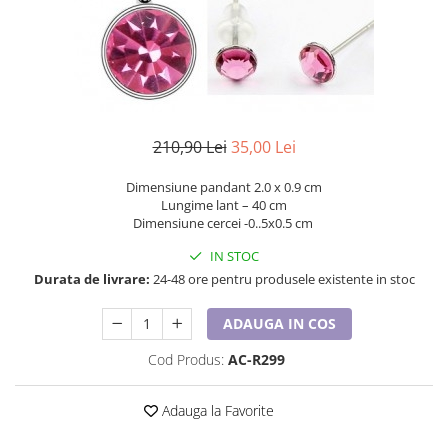
Etichete scolare
Cadouri barbati
Sepci personalizate
Seturi cadou barbati
Seturi cadou barbati portofel si curea
Bannere personalizate scoli si gradinite
Ceasuri pentru EL
Caserole personalizate sandwich
Cadouri craciun barbati
210,90 Lei
35,00 Lei
Saculeti personalizati
Cadouri personalizate barbati
Sticla de apa personalizata
Dimensiune pandant 2.0 x 0.9 cm
Cadouri copii
Lungime lant – 40 cm
Agende si caiete personalizate
Caciuli copii
Dimensiune cercei -0..5x0.5 cm
Cadouri copii bebelusi 0+
IN STOC
Lenjerii de pat Disney
Durata de livrare:
24-48 ore pentru produsele existente in stoc
Cadouri copii 1 an
ADAUGA IN COS
Cadouri craciun copii
Colectia Disney
Cod Produs:
AC-R299
Sticlă pentru apa Personalizată
Sepci personalizate
Adauga la Favorite
Seturi cadou pentru copii KID's Collection