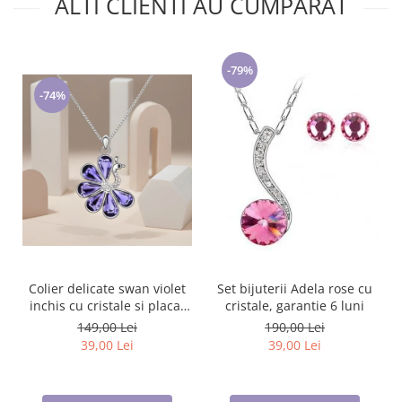
ALTI CLIENTI AU CUMPARAT
-79%
-74%
Colier delicate swan violet
Set bijuterii Adela rose cu
inchis cu cristale si placat
cristale, garantie 6 luni
cu aur
149,00 Lei
190,00 Lei
39,00 Lei
39,00 Lei