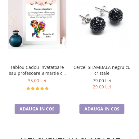
Tablou Cadou invatatoare
Cercei SHAMBALA negru cu
sau profesoare 8 martie cu
cristale
mesaje personalizate
35,00 Lei
79,00 Lei
T1016_113
29,00 Lei
ADAUGA IN COS
ADAUGA IN COS