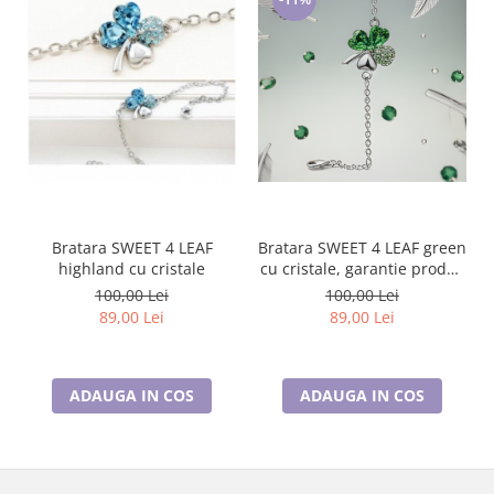
Bratara SWEET 4 LEAF green
Bratara SWEET 4 LEAF
cu cristale, garantie produs
highland cu cristale
6 luni
100,00 Lei
100,00 Lei
89,00 Lei
89,00 Lei
ADAUGA IN COS
ADAUGA IN COS