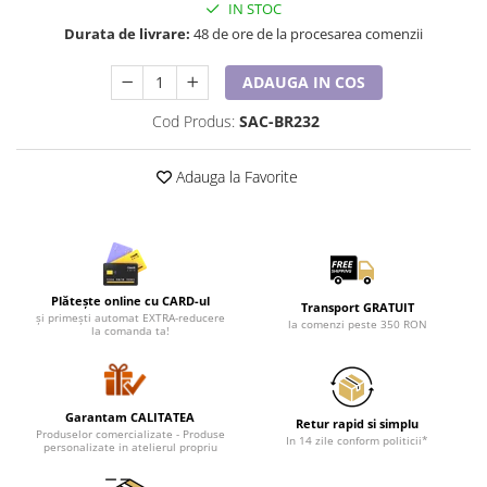
Lenjerii de pat pentru copii
IN STOC
Durata de livrare:
48 de ore de la procesarea comenzii
Cadouri Cuplu
Fashion
ADAUGA IN COS
Pijamale de CRACIUN
Cod Produs:
SAC-BR232
Pijamale de dama
Pijamale de barbati
Adauga la Favorite
Halate si capoate
Pijamale
WINTER Collection
Halate si pijamale Family
Incaltaminte
Plătește online cu CARD-ul
Transport GRATUIT
și primești automat EXTRA-reducere
la comenzi peste 350 RON
Seturi elegante femei
la comanda ta!
Umbrele
Pijamale de copii
Pijamale BIG SIZE femei
Garantam CALITATEA
Retur rapid si simplu
Produselor comercializate - Produse
Cadouri ocazii speciale
In 14 zile conform politicii*
personalizate in atelierul propriu
Tricouri de craciun