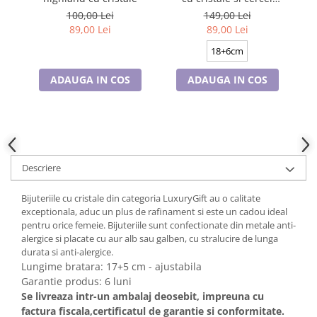
Cadouri pentru Doctori
asortati, placate cu aur
a
100,00 Lei
149,00 Lei
Cadouri pentru Sfânta Maria
18K, colectie speciala
89,00 Lei
89,00 Lei
ValentineS Day VD02
Martisoare
18+6cm
ADAUGA IN COS
ADAUGA IN COS
Descriere
Bijuteriile cu cristale din categoria LuxuryGift au o calitate
exceptionala, aduc un plus de rafinament si este un cadou ideal
pentru orice femeie. Bijuteriile sunt confectionate din metale anti-
alergice si placate cu aur alb sau galben, cu stralucire de lunga
durata si anti-alergice.
Lungime bratara: 17+5 cm - ajustabila
Garantie produs: 6 luni
Se livreaza intr-un ambalaj deosebit, impreuna cu
factura fiscala,certificatul de garantie si conformitate.