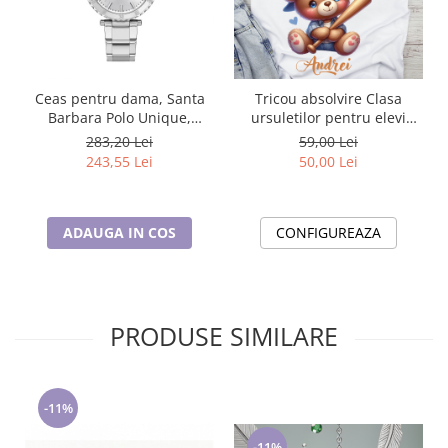
Ceas pentru dama, Santa
Tricou absolvire Clasa
Barbara Polo Unique,
ursuletilor pentru elevi
SB.1.10474.1
clasa 4 sau gradinita
283,20 Lei
59,00 Lei
ABS1080
243,55 Lei
50,00 Lei
ADAUGA IN COS
CONFIGUREAZA
PRODUSE SIMILARE
-11%
-11%