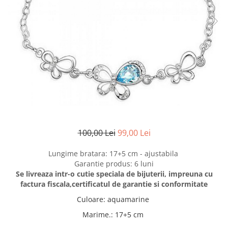
Etichete scolare
Cadouri barbati
Sepci personalizate
Seturi cadou barbati
Seturi cadou barbati portofel si curea
Bannere personalizate scoli si gradinite
Ceasuri pentru EL
Caserole personalizate sandwich
Cadouri craciun barbati
Saculeti personalizati
Cadouri personalizate barbati
Sticla de apa personalizata
Cadouri copii
Agende si caiete personalizate
Caciuli copii
Cadouri copii bebelusi 0+
100,00 Lei
99,00 Lei
Lenjerii de pat Disney
Cadouri copii 1 an
Lungime bratara: 17+5 cm - ajustabila
Garantie produs: 6 luni
Cadouri craciun copii
Se livreaza intr-o cutie speciala de bijuterii, impreuna cu
Colectia Disney
factura fiscala,certificatul de garantie si conformitate
Sticlă pentru apa Personalizată
Culoare
:
aquamarine
Sepci personalizate
Marime.
:
17+5 cm
Seturi cadou pentru copii KID's Collection