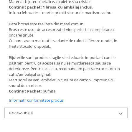
Material: bijuterii metalice, cu pietre sau cristale
Conținut pachet: 1 brosa cu ambalaj inclus.
In luna februarie si martie primiti si snur de martisor cadou.
Baza brosei este realizata din metal comun.
Brosa este usor de accesorizat si vine perfect in completarea
oricarei tinute.
Culoare: avem mai mutle variante de culori la fiecare model, in
limita stocului dispoibil..
Bijuteriile sunt produse fragile si este foarte important cum le
pastram pentru ca acestea sa nu se murdareasca sau sa se
deterioreze. Pentru aceasta, recomandam pastrarea acestora in
cutia/ambalajul original.
Martisorul va veni ambalat in cutiuta de carton, impreuna cu
snurul de martisor.
Continut Pachet:
bufnita
Informatii conformitate produs
Review-uri
(0)