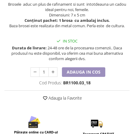
Lenjerii de pat pentru copii
Brosele aduc un plus de rafinament si sunt intotdeauna un cadou
Cadouri Cuplu
ideal pentru noi, femeile.
Dimensiuni: 7 x 5 cm
Fashion
Conținut pachet: 1 brosa cu ambalaj inclus.
Baza brosei este realizata din metal comun. Perla este de cultura.
Pijamale de CRACIUN
Pijamale de dama
IN STOC
Pijamale de barbati
Durata de livrare:
24-48 ore de la procesarea comenzii.. Daca
Halate si capoate
produsul nu este disponibil, va oferim cea mai buna alternativa
conform alegerii dvs.
Pijamale
WINTER Collection
ADAUGA IN COS
Halate si pijamale Family
Incaltaminte
Cod Produs:
BR1100.03_18
Seturi elegante femei
Umbrele
Adauga la Favorite
Pijamale de copii
Pijamale BIG SIZE femei
Cadouri ocazii speciale
Tricouri de craciun
Plătește online cu CARD-ul
Transport GRATUIT