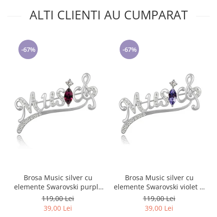
ALTI CLIENTI AU CUMPARAT
-67%
-67%
Brosa Music silver cu
Brosa Music silver cu
elemente Swarovski purple
elemente Swarovski violet si
si placata cu aur 18K
placata cu aur 18K garantie
119,00 Lei
119,00 Lei
garantie 6 luni
6 luni
39,00 Lei
39,00 Lei