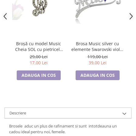
Cadouri pentru Doctori
Cadouri pentru Sfânta Maria
Martisoare
Broșă cu model Music
Brosa Music silver cu
Cheia SOL cu pietricele
elemente Swarovski violet
albe, SC23.084
si placata cu aur 18K
29,00 Lei
119,00 Lei
garantie 6 luni
17,00 Lei
39,00 Lei
ADAUGA IN COS
ADAUGA IN COS
Descriere
Brosele aduc un plus de rafinament si sunt intotdeauna un
cadou ideal pentru noi, femeile.