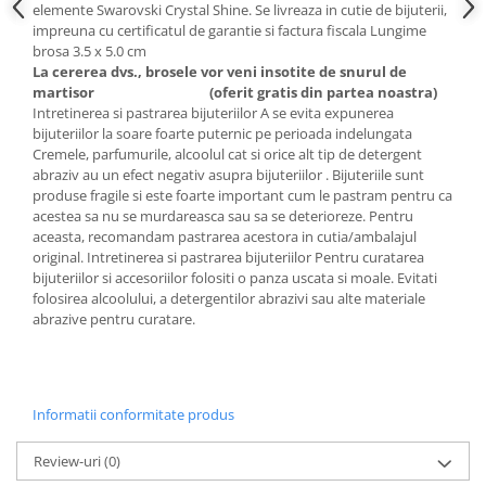
elemente Swarovski Crystal Shine. Se livreaza in cutie de bijuterii,
impreuna cu certificatul de garantie si factura fiscala Lungime
brosa 3.5 x 5.0 cm
La cererea dvs., brosele vor veni insotite de snurul de
martisor
(oferit gratis din partea noastra)
Intretinerea si pastrarea bijuteriilor A se evita expunerea
bijuteriilor la soare foarte puternic pe perioada indelungata
Cremele, parfumurile, alcoolul cat si orice alt tip de detergent
abraziv au un efect negativ asupra bijuteriilor . Bijuteriile sunt
produse fragile si este foarte important cum le pastram pentru ca
acestea sa nu se murdareasca sau sa se deterioreze. Pentru
aceasta, recomandam pastrarea acestora in cutia/ambalajul
original. Intretinerea si pastrarea bijuteriilor Pentru curatarea
bijuteriilor si accesoriilor folositi o panza uscata si moale. Evitati
folosirea alcoolului, a detergentilor abrazivi sau alte materiale
abrazive pentru curatare.
Informatii conformitate produs
Review-uri
(0)