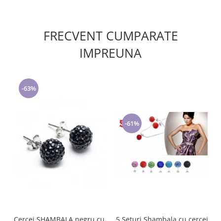
FRECVENT CUMPARATE
IMPREUNA
-63%
-61%
5 Seturi Shambala cu cercei
Cercei SHAMBALA negru cu