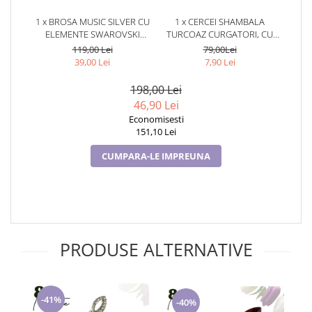
Cadouri pentru Doctori
1 x BROSA MUSIC SILVER CU
1 x CERCEI SHAMBALA
Cadouri pentru Sfânta Maria
ELEMENTE SWAROVSKI
TURCOAZ CURGATORI, CU
Martisoare
PURPLE SI PLACATA CU AUR
CRISTALE,
119,00 Lei
79,00Lei
18K GARANTIE 6 LUNI
TURCOAZ,TURCOAZ
39,00 Lei
7,90 Lei
198,00 Lei
46,90 Lei
Economisesti
151,10 Lei
CUMPARA-LE IMPREUNA
PRODUSE ALTERNATIVE
-41%
-40%