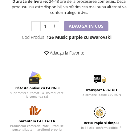
Durata de livrare:
24-48 ore de la procesarea comenzii.. Daca
Lenjerii de pat pentru copii
produsul nu este disponibil, va oferim cea mai buna alternativa
Cadouri Cuplu
conform alegerii dvs.
Fashion
ADAUGA IN COS
Pijamale de CRACIUN
Pijamale de dama
Cod Produs:
126 Music purple cu swarovski
Pijamale de barbati
Halate si capoate
Adauga la Favorite
Pijamale
WINTER Collection
Halate si pijamale Family
Incaltaminte
Plătește online cu CARD-ul
Transport GRATUIT
Seturi elegante femei
și primești automat EXTRA-reducere
la comenzi peste 350 RON
la comanda ta!
Umbrele
Pijamale de copii
Pijamale BIG SIZE femei
Garantam CALITATEA
Retur rapid si simplu
Cadouri ocazii speciale
Produselor comercializate - Produse
In 14 zile conform politicii*
personalizate in atelierul propriu
Tricouri de craciun