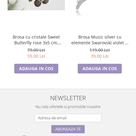
Brosa cu cristale Sweet
Brosa Music silver cu
Butterfly rose 3x5 cm,
elemente Swarovski violet si
BR23.015, garantie 6 luni
placata cu aur 18K garantie
79,00 Lei
119,00 Lei
6 luni
59,00 Lei
39,00 Lei
ADAUGA IN COS
ADAUGA IN COS
NEWSLETTER
Nu rata ofertele si promotiile noastre