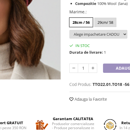
Compozitie
100% Wool (lana)
Marime.
:
28cm / 56
29cm/ 58
IN STOC
Durata de livrare:
1
ADAUG
Cod Produs:
TTO22.01.TO18 -56
Adauga la Favorite
Garantam CALITATEA
ort GRATUIT
Retu
Produselor comercializate
i peste 350 RON
- Produse personalizate in
In 14 z