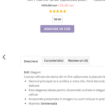
Tricouri de cuplu Valentine's Day
culoare bleomarin
159,00 Lei
125,00 Lei
Valentine's Day
Cadouri pentru Bunici
58-60
Cadouri pentru Nasi si Fini
Cadouri Craciun
ADAUGA IN COS
Cadouri pentru Mama
Cadouri pentru profesori sau absolventi
Cadouri Back to school
Cadouri de Paște
Cadouri Traditionale Romanesti
Caracteristici
Review-uri
(0)
Descriere
8 Martie
Cadouri pentru CUPLU El & Ea
Stil:
Elegant
Cadouri Iubitori de animale
Caciula rafinata de dama din in fire calduroase si placute l
Decorul principal ce ii confera o nota chic, fiind decora
Cadouri GRAVIDE
delicate
Cadouri pentru sportivi
Este alegerea ideala pentru doamnele cochete si elegante,
rafinat
Cadouri Pensionare
Accesoriile prezentate in imagini nu sunt incluse in pret
Cadouri Colegi, sefi sau angajati
Marime:
Universala