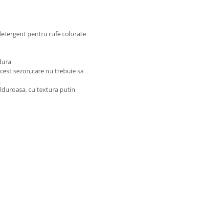
etergent pentru rufe colorate
dura
 acest sezon,care nu trebuie sa
.
alduroasa, cu textura putin