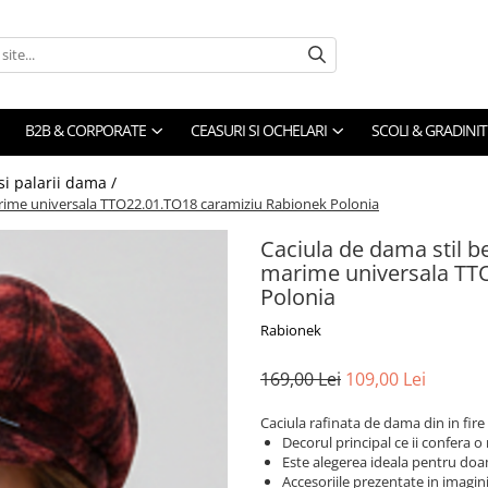
B2B & CORPORATE
CEASURI SI OCHELARI
SCOLI & GRADINIT
 si palarii dama /
arime universala TTO22.01.TO18 caramiziu Rabionek Polonia
Caciula de dama stil b
marime universala TT
Polonia
Rabionek
169,00 Lei
109,00 Lei
Caciula rafinata de dama din in fire
Decorul principal ce ii confera o
Este alegerea ideala pentru doamn
Accesoriile prezentate in imagini