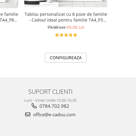
Tablou personalizat cu 8 poze de familie
e familie
Tricou 
- Cadoul ideal pentru familie TA4_P3
 TA4_P8
albinutelor pentru scoala sau gradi
Our Happy Day
79,00 Lei
59,00 Lei
CONFIGUREAZA
SUPORT CLIENTI
Luni - Vineri orele 10.00-16.30
0784.702.982
office@e-cadou.com