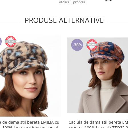
atelierul propriu
PRODUSE ALTERNATIVE
%
-36%
Caciula de dama stil bereta EM
a de dama stil bereta EMILIA cu
cozoroc 100% lana,ala TTO22.
c 100% lana, marime universala