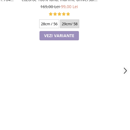
Ra
TTO22.01. TO19 gri Rabionek Polonia
169,
169,00 Lei
99,00 Lei
28c
28cm / 56
29cm/ 58
V
VEZI VARIANTE