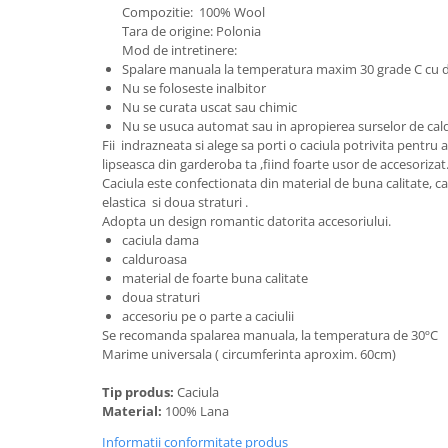
Cadouri pentru Doctori
Compozitie: 100% Wool
Tara de origine: Polonia
Cadouri pentru Sfânta Maria
Mod de intretinere:
Martisoare
Spalare manuala la temperatura maxim 30 grade C cu d
Nu se foloseste inalbitor
Nu se curata uscat sau chimic
Nu se usuca automat sau in apropierea surselor de cal
Fii indrazneata si alege sa porti o caciula potrivita pentru
lipseasca din garderoba ta ,fiind foarte usor de accesorizat
Caciula este confectionata din material de buna calitate, c
elastica si doua straturi .
Adopta un design romantic datorita accesoriului.
caciula dama
calduroasa
material de foarte buna calitate
doua straturi
accesoriu pe o parte a caciulii
Se recomanda spalarea manuala, la temperatura de 30ºC
Marime universala ( circumferinta aproxim. 60cm)
Tip produs:
Caciula
Material:
100% Lana
Informatii conformitate produs