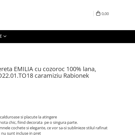
0,00
E
ereta EMILIA cu cozoroc 100% lana,
O22.01.TO18 caramiziu Rabionek
 calduroase si placute la atingere
 nota chic, fiind decorata pe o singura parte.
ele cochete si elegante, ce vor sa-si sublinieze stilul rafinat
 nu sunt incluse in pret