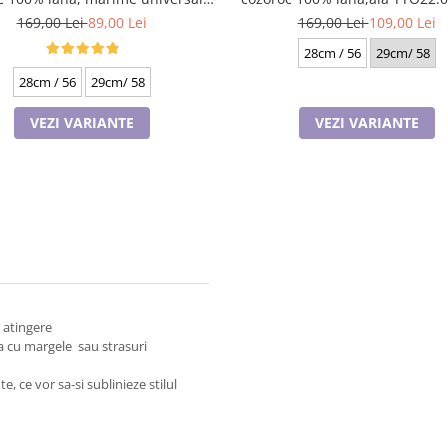
Rabionek Polonia
TTO22.01.TO44 Rabionek Polonia
169,00 Lei
109,00 Lei
169,00 Lei
89,00 Lei
28cm / 56
29cm/ 58
28cm / 56
29cm/ 58
VEZI VARIANTE
VEZI VARIANTE
a atingere
ta cu margele sau strasuri
 ce vor sa-si sublinieze stilul