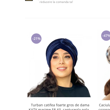
Lenjerii de pat pentru copii
reducere la comanda ta!
Cadouri Cuplu
Fashion
Pijamale de CRACIUN
Pijamale de dama
-47
Pijamale de barbati
-21%
Halate si capoate
Pijamale
WINTER Collection
Halate si pijamale Family
Incaltaminte
Seturi elegante femei
Umbrele
Pijamale de copii
Pijamale BIG SIZE femei
Cadouri ocazii speciale
Turban catifea foarte gros de dama
Caciul
Tricouri de craciun
KATY marime 58-60, captuseala polar,
cozoro