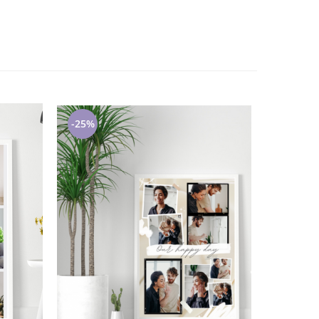
-25%
-15%