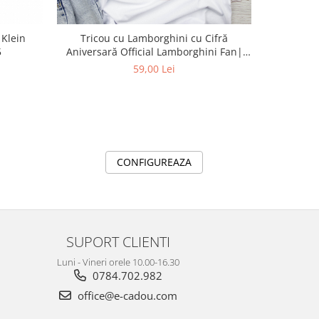
 Klein
Tricou cu Lamborghini cu Cifră
Tricou Absolventi Grupa Piticilor –
5
Aniversară Official Lamborghini Fan|
Bumbac 10
Cadou Personalizat e-CADOU
59,00 Lei
CONFIGUREAZA
SUPORT CLIENTI
Luni - Vineri orele 10.00-16.30
0784.702.982
office@e-cadou.com