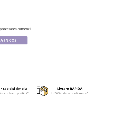
 procesarea comenzii
A IN COS
r rapid si simplu
Livrare RAPIDA
ile conform politicii*
In 24/48 de la confirmare*