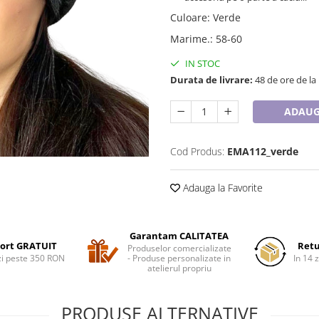
Culoare
:
Verde
Marime.
:
58-60
IN STOC
Durata de livrare:
48 de ore de la
ADAUG
Cod Produs:
EMA112_verde
Adauga la Favorite
Garantam CALITATEA
ort GRATUIT
Retu
Produselor comercializate
i peste 350 RON
- Produse personalizate in
In 14 z
atelierul propriu
PRODUSE ALTERNATIVE