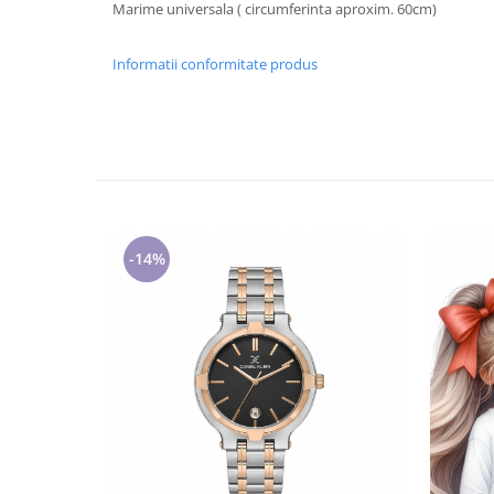
Marime universala ( circumferinta aproxim. 60cm)
Cadouri pentru Doctori
Cadouri pentru Sfânta Maria
Informatii conformitate produs
Martisoare
-14%