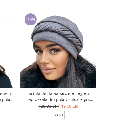
-14%
-26%
e dama
Caciula de dama MIA din angora,
Turban elega
captuseala din polar, culoare gri,
dama KAT
MIA22
captuseal
139,00 Lei
119,00 Lei
169,
58-60