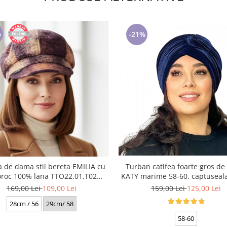
%
-21%
a de dama stil bereta EMILIA cu
Turban catifea foarte gros d
c 100% lana TTO22.01.T02
KATY marime 58-60, captuseala polar,
Rabionek Polonia
culoare bleomarin
169,00 Lei
109,00 Lei
159,00 Lei
125,00 Lei
28cm / 56
29cm/ 58
58-60