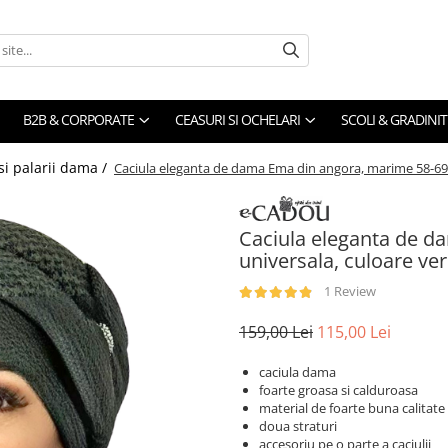
B2B & CORPORATE
CEASURI SI OCHELARI
SCOLI & GRADINIT
 si palarii dama /
Caciula eleganta de dama Ema din angora, marime 58-69 
Caciula eleganta de d
universala, culoare ve
1 Review
159,00 Lei
115,00 Lei
caciula dama
foarte groasa si calduroasa
material de foarte buna calitate
doua straturi
accesoriu pe o parte a caciulii