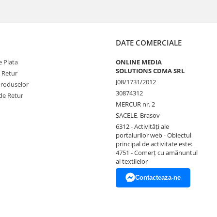
DATE COMERCIALE
 Plata
ONLINE MEDIA
SOLUTIONS CDMA SRL
e Retur
J08/1731/2012
Produselor
30874312
de Retur
MERCUR nr. 2
SACELE, Brasov
6312 - Activităţi ale
portalurilor web - Obiectul
principal de activitate este:
4751 - Comerţ cu amănuntul
al textilelor
Contacteaza-ne