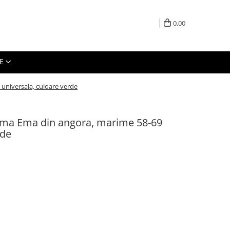
0,00
E
universala, culoare verde
ama Ema din angora, marime 58-69
rde