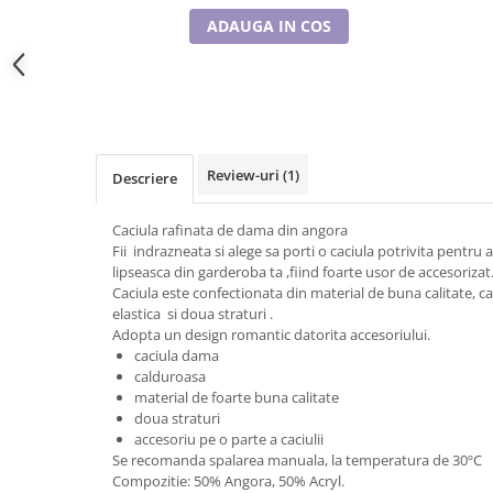
Tricouri de cuplu Valentine's Day
ADAUGA IN COS
Valentine's Day
Cadouri pentru Bunici
Cadouri pentru Nasi si Fini
Cadouri Craciun
Cadouri pentru Mama
Review-uri
(1)
Descriere
Cadouri pentru profesori sau absolventi
Cadouri Back to school
Caciula rafinata de dama din angora
Cadouri de Paște
Fii indrazneata si alege sa porti o caciula potrivita pentru
lipseasca din garderoba ta ,fiind foarte usor de accesorizat
Cadouri Traditionale Romanesti
Caciula este confectionata din material de buna calitate, c
8 Martie
elastica si doua straturi .
Cadouri pentru CUPLU El & Ea
Adopta un design romantic datorita accesoriului.
caciula dama
Cadouri Iubitori de animale
calduroasa
Cadouri GRAVIDE
material de foarte buna calitate
Cadouri pentru sportivi
doua straturi
accesoriu pe o parte a caciulii
Cadouri Pensionare
Se recomanda spalarea manuala, la temperatura de 30ºC
Cadouri Colegi, sefi sau angajati
Compozitie: 50% Angora, 50% Acryl.