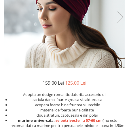
Etichete scolare
Cadouri barbati
Sepci personalizate
Seturi cadou barbati
Seturi cadou barbati portofel si curea
Bannere personalizate scoli si gradinite
Ceasuri pentru EL
Caserole personalizate sandwich
Cadouri craciun barbati
Saculeti personalizati
Cadouri personalizate barbati
Sticla de apa personalizata
Cadouri copii
Agende si caiete personalizate
Caciuli copii
Cadouri copii bebelusi 0+
Lenjerii de pat Disney
159,00 Lei
125,00 Lei
Cadouri copii 1 an
Cadouri craciun copii
Adopta un design romantic datorita accesoriului.
caciula dama foarte groasa si calduroasa
Colectia Disney
acopera foarte bine fruntea si urechile
Sticlă pentru apa Personalizată
material de foarte buna calitate
doua straturi, captuseala e din polar
Sepci personalizate
marime universala,
se potriveste la 57-60 cm
(
nu este
Seturi cadou pentru copii KID's Collection
recomandat ca marime pentru persoanele minione - pana in 1.50m