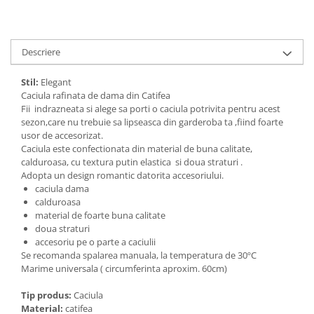
Descriere
Stil:
Elegant
Caciula rafinata de dama din Catifea
Fii indrazneata si alege sa porti o caciula potrivita pentru acest
sezon,care nu trebuie sa lipseasca din garderoba ta ,fiind foarte
usor de accesorizat.
Caciula este confectionata din material de buna calitate,
calduroasa, cu textura putin elastica si doua straturi .
Adopta un design romantic datorita accesoriului.
caciula dama
calduroasa
material de foarte buna calitate
doua straturi
accesoriu pe o parte a caciulii
Se recomanda spalarea manuala, la temperatura de 30ºC
Marime universala ( circumferinta aproxim. 60cm)
Tip produs:
Caciula
Material:
catifea