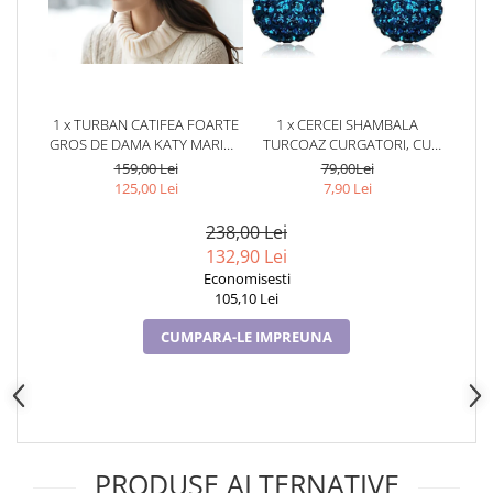
Cadouri pentru Doctori
Cadouri pentru Sfânta Maria
Martisoare
1 x TURBAN CATIFEA FOARTE
1 x CERCEI SHAMBALA
GROS DE DAMA KATY MARIME
TURCOAZ CURGATORI, CU
58-60, CAPTUSEALA POLAR,
CRISTALE,
159,00 Lei
79,00Lei
CULOARE WINE
TURCOAZ,TURCOAZ
125,00 Lei
7,90 Lei
238,00 Lei
132,90 Lei
Economisesti
105,10 Lei
CUMPARA-LE IMPREUNA
PRODUSE ALTERNATIVE