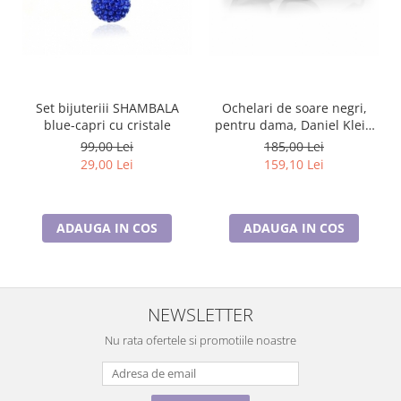
Ochelari de soare negri,
Set bijuteriii SHAMBALA
pentru dama, Daniel Klein
blue-capri cu cristale
Sunglasses, DK4310-1
185,00 Lei
99,00 Lei
159,10 Lei
29,00 Lei
ADAUGA IN COS
ADAUGA IN COS
NEWSLETTER
Nu rata ofertele si promotiile noastre