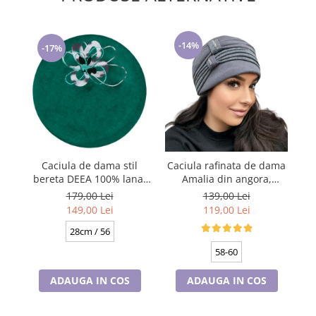
-14%
-17%
Caciula de dama stil
Caciula rafinata de dama
bereta DEEA 100% lana,
Amalia din angora,
marime universala
marime universala,
ma
179,00 Lei
139,00 Lei
BA25.01. 630 verde made
captuseala din polar,
149,00 Lei
119,00 Lei
Polonia
culoare gri
28cm / 56
58-60
ADAUGA IN COS
ADAUGA IN COS