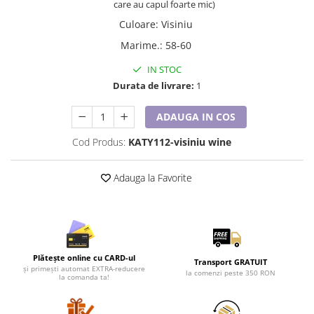
Lenjerii de pat pentru copii
care au capul foarte mic)
Cadouri Cuplu
Culoare
:
Visiniu
Fashion
Marime.
:
58-60
Pijamale de CRACIUN
IN STOC
Pijamale de dama
Durata de livrare:
1
Pijamale de barbati
ADAUGA IN COS
Halate si capoate
Pijamale
Cod Produs:
KATY112-visiniu wine
WINTER Collection
Halate si pijamale Family
Adauga la Favorite
Incaltaminte
Seturi elegante femei
Umbrele
Pijamale de copii
Plătește online cu CARD-ul
Transport GRATUIT
Pijamale BIG SIZE femei
și primești automat EXTRA-reducere
la comenzi peste 350 RON
la comanda ta!
Cadouri ocazii speciale
Tricouri de craciun