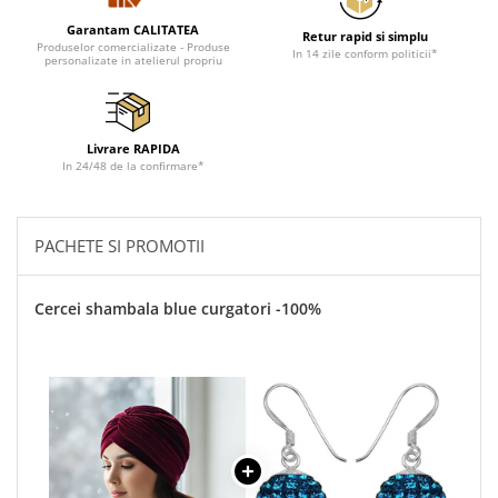
Tricouri de cuplu Valentine's Day
Garantam CALITATEA
Retur rapid si simplu
Valentine's Day
Produselor comercializate - Produse
In 14 zile conform politicii*
personalizate in atelierul propriu
Cadouri pentru Bunici
Cadouri pentru Nasi si Fini
Cadouri Craciun
Livrare RAPIDA
Cadouri pentru Mama
In 24/48 de la confirmare*
Cadouri pentru profesori sau absolventi
Cadouri Back to school
PACHETE SI PROMOTII
Cadouri de Paște
Cadouri Traditionale Romanesti
8 Martie
Cercei shambala blue curgatori -100%
Cadouri pentru CUPLU El & Ea
Cadouri Iubitori de animale
Cadouri GRAVIDE
Cadouri pentru sportivi
Cadouri Pensionare
Cadouri Colegi, sefi sau angajati