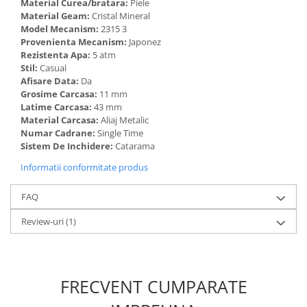
Material Curea/bratara:
Piele
Material Geam:
Cristal Mineral
Model Mecanism:
2315 3
Provenienta Mecanism:
Japonez
Rezistenta Apa:
5 atm
Stil:
Casual
Afisare Data:
Da
Grosime Carcasa:
11 mm
Latime Carcasa:
43 mm
Material Carcasa:
Aliaj Metalic
Numar Cadrane:
Single Time
Sistem De Inchidere:
Catarama
Informatii conformitate produs
FAQ
Review-uri
(1)
FRECVENT CUMPARATE