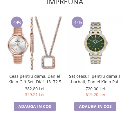
IMPREUNA
-14%
-14%
Ceas pentru dama, Daniel
Set ceasuri pentru dama si
Klein Gift Set, DK.1.13172.5
barbati, Daniel Klein Pair
DK.1.13908.4
382,80 Lei
720,00 Lei
329,21 Lei
619,20 Lei
ADAUGA IN COS
ADAUGA IN COS