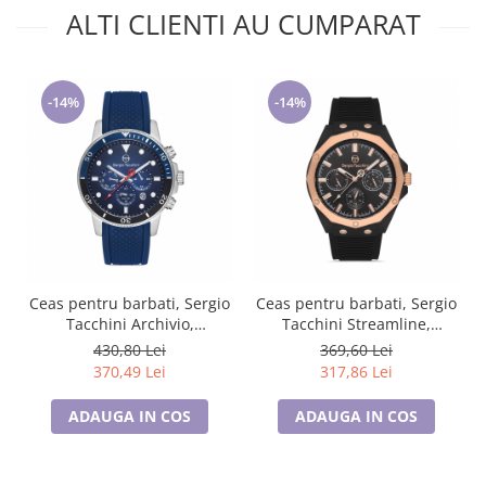
ALTI CLIENTI AU CUMPARAT
-14%
-14%
Ceas pentru barbati, Sergio
Ceas pentru barbati, Sergio
Tacchini Archivio,
Tacchini Streamline,
ST.1.10192.2
ST.1.10196.2
430,80 Lei
369,60 Lei
370,49 Lei
317,86 Lei
ADAUGA IN COS
ADAUGA IN COS