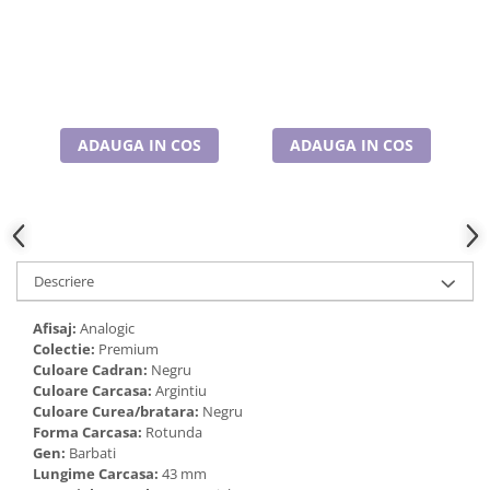
Cadouri pentru Doctori
Cadouri pentru Sfânta Maria
Martisoare
ADAUGA IN COS
ADAUGA IN COS
Descriere
Afisaj:
Analogic
Colectie:
Premium
Culoare Cadran:
Negru
Culoare Carcasa:
Argintiu
Culoare Curea/bratara:
Negru
Forma Carcasa:
Rotunda
Gen:
Barbati
Lungime Carcasa:
43 mm