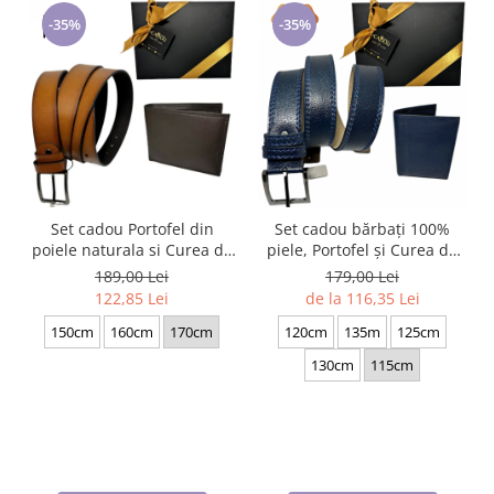
-35%
-35%
Set cadou Portofel din
Set cadou bărbați 100%
poiele naturala si Curea de
piele, Portofel și Curea de
barbati neagra, serie mare
pantaloni, culoare
189,00 Lei
179,00 Lei
battal, A702-4.M_1123
bleomarin cu striatii, F-
122,85 Lei
de la 116,35 Lei
2106-4
150cm
160cm
170cm
120cm
135m
125cm
130cm
115cm