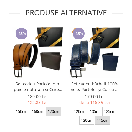
Cadouri pentru Doctori
PRODUSE ALTERNATIVE
Cadouri pentru Sfânta Maria
Martisoare
-35%
-35%
Set cadou Portofel din
Set cadou bărbați 100%
S
poiele naturala si Curea
piele, Portofel și Curea de
po
de barbati neagra, serie
pantaloni, culoare
de
189,00 Lei
179,00 Lei
mare battal, A702-
bleomarin cu striatii, F-
122,85 Lei
de la 116,35 Lei
4.M_1123
2106-4
150cm
160cm
170cm
120cm
135m
125cm
130cm
115cm