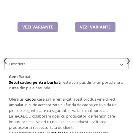
VEZI VARIANTE
VEZI VARIANTE
Descriere
Gen:
Barbati
Setul cadou pentru barbati
este compus dintr-un portofel si o
curea din piele naturala.
Ofera un
cadou
care sa fie remarcat, acest produs vine direct
ambalat in cutie accesorizata cu funda de cadou,ce ii va da un
plus de eleganta care cu siguranta il va face mai apreciat.
La e-CADOU colaboram doar cu producatori de fashion care
impart aceleasi valori cu noi in ceea ce priveste calitatea
produselor si respectul fata de client.
Va garantam ca este un
set cadou
de calitate ce respecta