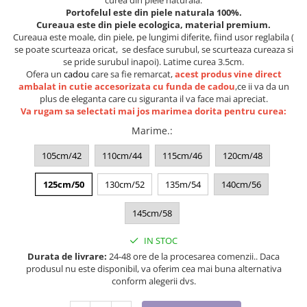
Lenjerii de pat pentru copii
Portofelul este din piele naturala 100%.
Cadouri Cuplu
Cureaua este din piele ecologica, material premium.
Cureaua este moale, din piele, pe lungimi diferite, fiind usor reglabila (
Fashion
se poate scurteaza oricat, se desface surubul, se scurteaza cureaza si
se pride surubul inapoi). Latime curea 3.5cm.
Pijamale de CRACIUN
Ofera un
cadou
care sa fie remarcat,
acest produs vine direct
Pijamale de dama
ambalat in cutie accesorizata cu funda de cadou
,ce ii va da un
plus de eleganta care cu siguranta il va face mai apreciat.
Pijamale de barbati
Va rugam sa selectati mai jos marimea dorita pentru curea:
Halate si capoate
Marime.
:
Pijamale
WINTER Collection
105cm/42
110cm/44
115cm/46
120cm/48
Halate si pijamale Family
125cm/50
130cm/52
135m/54
140cm/56
Incaltaminte
Seturi elegante femei
145cm/58
Umbrele
IN STOC
Pijamale de copii
Durata de livrare:
24-48 ore de la procesarea comenzii.. Daca
Pijamale BIG SIZE femei
produsul nu este disponibil, va oferim cea mai buna alternativa
Cadouri ocazii speciale
conform alegerii dvs.
Tricouri de craciun