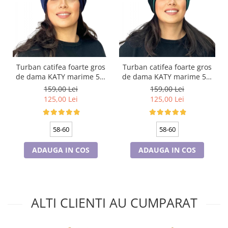
Turban catifea foarte gros
Turban catifea foarte gros
de dama KATY marime 58-
de dama KATY marime 58-
60, captuseala polar,
60, captuseala polar,
159,00 Lei
159,00 Lei
culoare bleomarin
culoare verde emerald
125,00 Lei
125,00 Lei
58-60
58-60
ADAUGA IN COS
ADAUGA IN COS
ALTI CLIENTI AU CUMPARAT