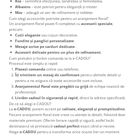
Roz
– semnifică afecțiunea, tandrețea și feminitatea.
Albastru
– este potrivit pentru eleganță și mister.
Mov
– adaugă un aer de rafinament și noblețe.
Cum alegi accesoriile potrivite pentru un aranjament floral?
Un aranjament floral poate fi completat cu
accesorii speciale
,
precum:
Cutii elegante
sau coșuri decorative.
Fundite și panglici personalizate
.
Mesaje scrise pe carduri dedicate
.
Accesorii delicate pentru un plus de rafinament
.
Cum preluăm și livrăm comanda ta la e-CADOU?
Procesul este simplu și rapid:
Plasezi comanda
online sau telefonic.
Îți trimitem un mesaj de confirmare
pentru ultimele detalii și
pentru a ne asigura că toate accesoriile sunt incluse.
Aranjamentul floral este pregătit cu grijă
de echipa noastră de
profesioniști.
Livrăm cadoul în siguranță și rapid
, direct la adresa specificată.
De ce să alegi e-CADOU?
La
e-CADOU
, punem accent pe
calitate, eleganță și promptitudine
.
Fiecare aranjament floral este creat cu atenție la detalii, folosind doar
materiale premium. Oferim livrare rapidă și sigură, astfel încât
destinatarul să primească
cadoul perfect
exact când ai nevoie.
Alege
e-CADOU
pentru a transforma orice ocazie într-un moment