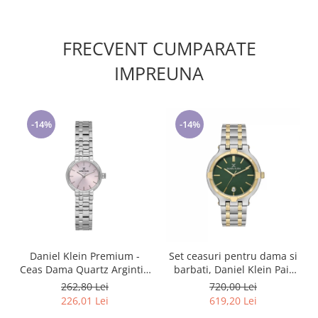
FRECVENT CUMPARATE
IMPREUNA
-14%
-14%
Daniel Klein Premium -
Set ceasuri pentru dama si
Ceas Dama Quartz Argintiu
barbati, Daniel Klein Pair
DK.1.14163-2
DK.1.13908.4
262,80 Lei
720,00 Lei
226,01 Lei
619,20 Lei