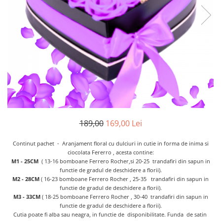
Etichete scolare
Cadouri barbati
Sepci personalizate
Seturi cadou barbati
Seturi cadou barbati portofel si curea
Bannere personalizate scoli si gradinite
Ceasuri pentru EL
Caserole personalizate sandwich
Cadouri craciun barbati
Saculeti personalizati
Cadouri personalizate barbati
Sticla de apa personalizata
Cadouri copii
Agende si caiete personalizate
Caciuli copii
Cadouri copii bebelusi 0+
189,00
169,00 Lei
Lenjerii de pat Disney
Continut pachet - Aranjament floral cu dulciuri in cutie in forma de inima si
Cadouri copii 1 an
ciocolata Fererro , acesta contine:
Cadouri craciun copii
M1 - 25CM
( 13-16 bomboane Ferrero Rocher,si 20-25 trandafiri din sapun in
functie de gradul de deschidere a florii).
Colectia Disney
M2 - 28CM
( 16-23 bomboane Ferrero Rocher , 25-35 trandafiri din sapun in
Sticlă pentru apa Personalizată
functie de gradul de deschidere a florii).
M3 - 33CM
( 18-25 bomboane Ferrero Rocher , 30-40 trandafiri din sapun in
Sepci personalizate
functie de gradul de deschidere a florii).
Seturi cadou pentru copii KID's Collection
Cutia poate fi alba sau neagra, in functie de disponibilitate. Funda de satin