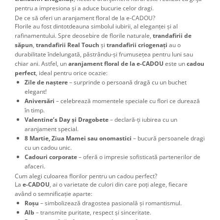
pentru a impresiona și a aduce bucurie celor dragi.
De ce să oferi un aranjament floral de la e-CADOU?
Florile au fost dintotdeauna simbolul iubirii, al eleganței și al
rafinamentului. Spre deosebire de florile naturale,
trandafirii de
săpun
,
trandafirii Real Touch
și
trandafirii criogenați
au o
durabilitate îndelungată, păstrându-și frumusețea pentru luni sau
chiar ani. Astfel, un
aranjament floral de la e-CADOU
este un
cadou
perfect
, ideal pentru orice ocazie:
Zile de naștere
– surprinde o persoană dragă cu un buchet
elegant!
Aniversări
– celebrează momentele speciale cu flori ce durează
în timp.
Valentine’s Day și Dragobete
– declară-ți iubirea cu un
aranjament special.
8 Martie, Ziua Mamei sau onomastici
– bucură persoanele dragi
cu un cadou unic.
Cadouri corporate
– oferă o impresie sofisticată partenerilor de
afaceri.
Cum alegi culoarea florilor pentru un cadou perfect?
La
e-CADOU
, ai o varietate de culori din care poți alege, fiecare
având o semnificație aparte:
Roșu
– simbolizează dragostea pasională și romantismul.
Alb
– transmite puritate, respect și sinceritate.