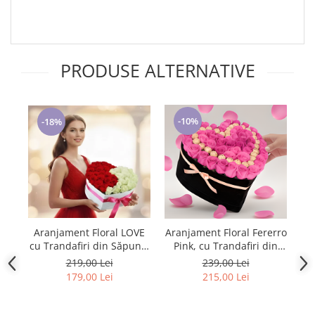
PRODUSE ALTERNATIVE
-10%
-18%
Aranjament Floral LOVE
Aranjament Floral Fererro
Ar
cu Trandafiri din Săpun –
Pink, cu Trandafiri din
Cadou Elegant și
sapun
219,00 Lei
239,00 Lei
Memorabil
179,00 Lei
215,00 Lei