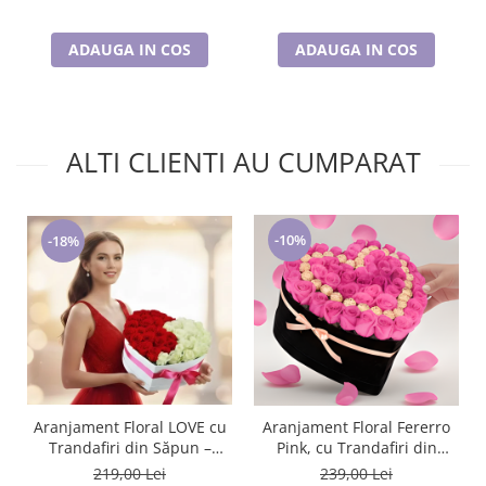
ADAUGA IN COS
ADAUGA IN COS
ALTI CLIENTI AU CUMPARAT
-10%
-18%
Aranjament Floral LOVE cu
Aranjament Floral Fererro
Trandafiri din Săpun –
Pink, cu Trandafiri din
Cadou Elegant și Memorabil
sapun
219,00 Lei
239,00 Lei