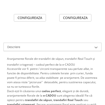
CONFIGUREAZA
CONFIGUREAZA
Descriere
Aranjamente florale din trandafiri de săpun, trandafiri Real Touch și
trandafiri criogenați – cadoul perfect de la e-CADOU
Accesoriile vor fi pietre / zirconii transparente sau perlute albe, in
functie de disponibilitate. Pentru coletele livrate prin curier, funda
poate fi prinsa diferit, sa aiba stabilitate pe aranjament. De asemnea
vom atasa niste "picioruse" detasabile, pentru sustinerea capacului,
sa nu se turteasca florile.
Dacă ești în căutarea unui
cadou perfect
, elegant și de durată,
aranjamentele florale de la
e-CADOU
sunt alegerea ideală! Fie că
optezi pentru
trandafiri de săpun
,
trandafiri Real Touch
sau
trandafiri criogenați
, fiecare aranjament floral este realizat cu grijă