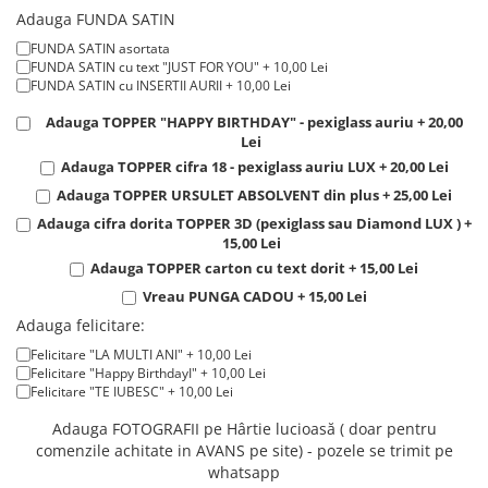
ROSU LUXURY real touch parfumati + 120,00 Lei
Tricouri de cuplu Valentine's Day
Adauga FUNDA SATIN
Valentine's Day
FUNDA SATIN asortata
FUNDA SATIN cu text "JUST FOR YOU" + 10,00 Lei
Cadouri pentru Bunici
FUNDA SATIN cu INSERTII AURII + 10,00 Lei
Cadouri pentru Nasi si Fini
Adauga TOPPER "HAPPY BIRTHDAY" - pexiglass auriu + 20,00
Cadouri Craciun
Lei
Cadouri pentru Mama
Adauga TOPPER cifra 18 - pexiglass auriu LUX + 20,00 Lei
Cadouri pentru profesori sau absolventi
Adauga TOPPER URSULET ABSOLVENT din plus + 25,00 Lei
Cadouri Back to school
Adauga cifra dorita TOPPER 3D (pexiglass sau Diamond LUX ) +
Cadouri de Paște
15,00 Lei
Adauga TOPPER carton cu text dorit + 15,00 Lei
Cadouri Traditionale Romanesti
Vreau PUNGA CADOU + 15,00 Lei
8 Martie
Adauga felicitare:
Cadouri pentru CUPLU El & Ea
Cadouri Iubitori de animale
Felicitare "LA MULTI ANI" + 10,00 Lei
Felicitare "Happy BirthdayI" + 10,00 Lei
Cadouri GRAVIDE
Felicitare "TE IUBESC" + 10,00 Lei
Cadouri pentru sportivi
Adauga FOTOGRAFII pe Hârtie lucioasă ( doar pentru
Cadouri Pensionare
comenzile achitate in AVANS pe site) - pozele se trimit pe
Cadouri Colegi, sefi sau angajati
whatsapp