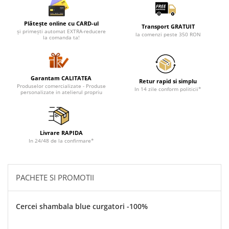
Plătește online cu CARD-ul
Transport GRATUIT
și primești automat EXTRA-reducere
la comenzi peste 350 RON
la comanda ta!
Garantam CALITATEA
Retur rapid si simplu
Produselor comercializate - Produse
In 14 zile conform politicii*
personalizate in atelierul propriu
Livrare RAPIDA
In 24/48 de la confirmare*
PACHETE SI PROMOTII
Cercei shambala blue curgatori -100%