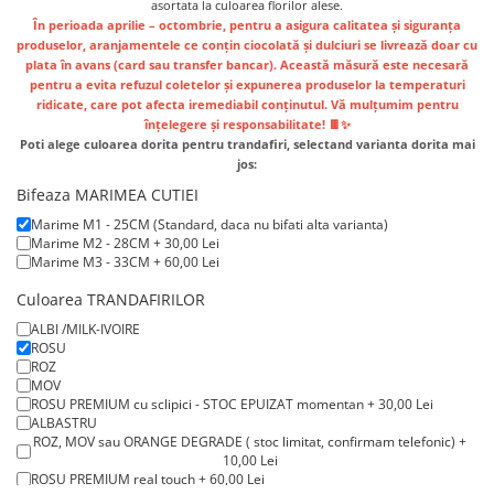
Lenjerii de pat pentru copii
asortata la culoarea florilor alese.
În perioada
aprilie – octombrie
, pentru a asigura calitatea și siguranța
Cadouri Cuplu
produselor,
aranjamentele ce conțin ciocolată și dulciuri se livrează doar cu
plata în avans
(card sau transfer bancar). Această măsură este necesară
Fashion
pentru
a evita refuzul coletelor
și
expunerea produselor la temperaturi
Pijamale de CRACIUN
ridicate
, care pot afecta iremediabil conținutul.
Vă mulțumim pentru
înțelegere și responsabilitate! 🍫✨
Pijamale de dama
Poti alege culoarea dorita pentru trandafiri, selectand varianta dorita mai
Pijamale de barbati
jos:
Halate si capoate
Bifeaza MARIMEA CUTIEI
Pijamale
Marime M1 - 25CM (Standard, daca nu bifati alta varianta)
Marime M2 - 28CM + 30,00 Lei
WINTER Collection
Marime M3 - 33CM + 60,00 Lei
Halate si pijamale Family
Culoarea TRANDAFIRILOR
Incaltaminte
ALBI /MILK-IVOIRE
Seturi elegante femei
ROSU
Umbrele
ROZ
MOV
Pijamale de copii
ROSU PREMIUM cu sclipici - STOC EPUIZAT momentan + 30,00 Lei
Pijamale BIG SIZE femei
ALBASTRU
ROZ, MOV sau ORANGE DEGRADE ( stoc limitat, confirmam telefonic) +
Cadouri ocazii speciale
10,00 Lei
ROSU PREMIUM real touch + 60,00 Lei
Tricouri de craciun