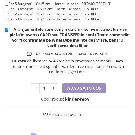
Cadouri pentru Doctori
Set 5 fotografii 10x15 cm - Hârtie lucioasă - PROMO GRATUIT
Set 10 fotografii 10x15 cm - Hârtie lucioasă + 15,00 Lei
Cadouri pentru Sfânta Maria
Set 25 fotografii 10x15 cm - Hârtie lucioasă + 25,00 Lei
Martisoare
Set 50 fotografii 10x15 cm - Hârtie lucioasă + 45,00 Lei
Aranjamentele care conțin dulciuri se livrează exclusiv cu
plata în avans ( CARD sau TRANSFER in cont).Toate comenzile
vor fi confirmate pe WhatsApp înainte de livrare, pentru
verificarea detaliilor
LA COMANDA - 3-4 ZILE PANA LA LIVRARE
Durata de livrare:
24-48 ore de la procesarea comenzii.. Daca
produsul nu este disponibil, va oferim cea mai buna alternativa
conform alegerii dvs.
ADAUGA IN COS
Cod Produs:
kinder-mov
Adauga la Favorite