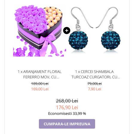
1 x ARANJAMENT FLORAL
1 x CERCEI SHAMBALA
FERERRO MOV, CU
TURCOAZ CURGATORI, CU
TRANDAFIRI DIN SAPUN
CRISTALE,
189,00 Lei
79,00Lei
TURCOAZ,TURCOAZ
169,00 Lei
7,90 Lei
268,00 Lei
176,90 Lei
Economisesti 33,99 %
CUMPARA-LE IMPREUNA