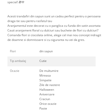
special! 🎁🌹
Acesti trandafiri din sapun sunt un cadou perfect pentru o persoana
draga tie sau pentru rasfatul tau
Aranjamentul este decorat cu o panglica cu funda din satin asortata
Cauti aranjament floral cu dulciuri sau buchete de flori cu dulciuri?
Comanda flori si ciocolata online, alege cel mai nou concept indragit
de doamne si domnisoare si cu siguranta nu vei da gres.
Flori
din sapun
Tip ambalaj
Cutie
Ocazie
De multumire
Mireasa
Simpatie
Zile de nastere
Halloween
Aniversare
Craciun
Orice ocazie
Paste