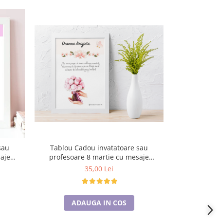
Tablou Cadou invatatoare sau
sau
Tablou C
profesoare 8 martie cu mesaje
aje
profesoa
personalizate T1015_12
1
perso
35,00 Lei
ADAUGA IN COS
A