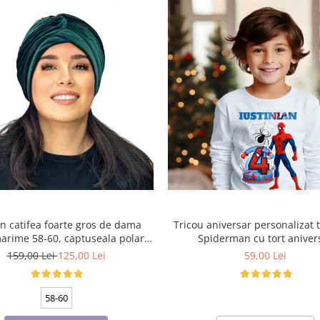
n catifea foarte gros de dama
Tricou aniversar personalizat 
arime 58-60, captuseala polar,
Spiderman cu tort aniver
culoare verde emerald
TAMM1015.5
159,00 Lei
125,00 Lei
59,00 Lei
58-60