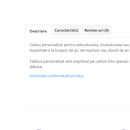
Cadouri pentru Doctori
Cadouri pentru Sfânta Maria
Martisoare
Caracteristici
Review-uri
(0)
Descriere
Cadou personalizat pentru educatoarea, invatatoarea sau pr
Surprinde-o la inceput de an, de martisor sau sfarsit de an
Tabloul personalizat este imprimat pe carton foto special, s
diferite.
Informatii conformitate produs