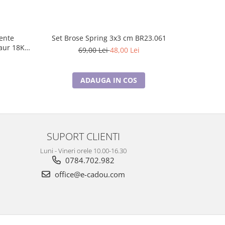
Set Brose Spring 3x3 cm BR23.061
Set Cadou 
 aur 18K
P
69,00 Lei
48,00 Lei
1
ADAUGA IN COS
SUPORT CLIENTI
Luni - Vineri orele 10.00-16.30
0784.702.982
office@e-cadou.com