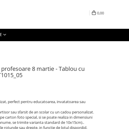
0,00
E
profesoare 8 martie - Tablou cu
T1015_05
izat, perfect pentru educatoarea, invatatoarea sau
rtisor sau sfarsit de an scolar cu un cadou personalizat.
e carton foto special, si se poate realiza in dimensiuni
 anume, se trimite varianta standard de 10x15cm)..
 rotunde sau drepte, in functie de lotul disponibil.