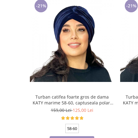
-21%
-21%
Turban catifea foarte gros de dama
Turba
KATY marime 58-60, captuseala polar,
KATY m
culoare bleomarin
159,00 Lei
125,00 Lei
58-60