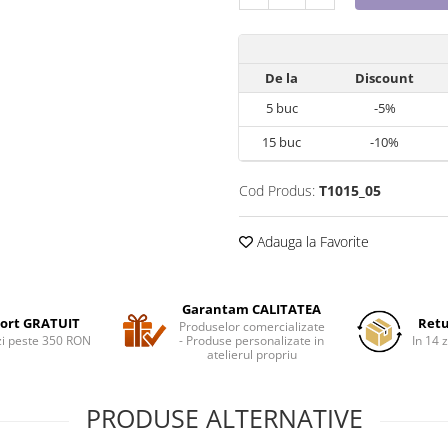
De la
Discount
5
buc
-5%
15
buc
-10%
Cod Produs:
T1015_05
Adauga la Favorite
Garantam CALITATEA
ort GRATUIT
Retu
Produselor comercializate
i peste 350 RON
- Produse personalizate in
In 14 z
atelierul propriu
PRODUSE ALTERNATIVE