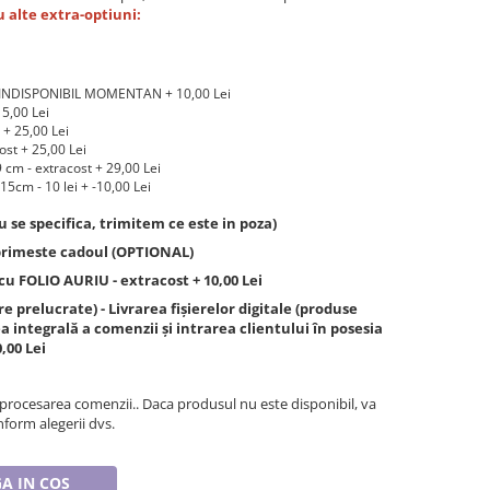
 alte extra-optiuni:
 - INDISPONIBIL MOMENTAN + 10,00 Lei
5,00 Lei
+ 25,00 Lei
st + 25,00 Lei
cm - extracost + 29,00 Lei
15cm - 10 lei + -10,00 Lei
 se specifica, trimitem ce este in poza)
 primeste cadoul (OPTIONAL)
u FOLIO AURIU - extracost + 10,00 Lei
re prelucrate) - Livrarea fișierelor digitale (produse
a integrală a comenzii și intrarea clientului în posesia
,00 Lei
 procesarea comenzii.. Daca produsul nu este disponibil, va
form alegerii dvs.
A IN COS