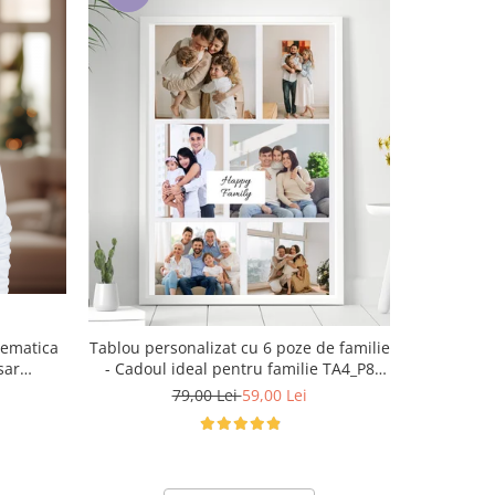
-25%
tematica
Tablou personalizat cu 6 poze de familie
Tablou personaliz
sar
- Cadoul ideal pentru familie TA4_P8
- Cadoul
Happy Family
79,00 Lei
59,00 Lei