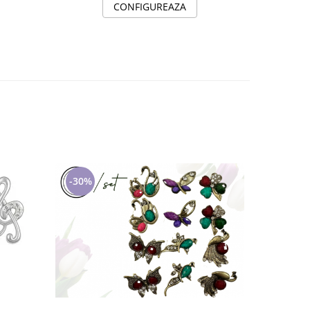
CONFIGUREAZA
-30%
-21%