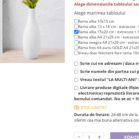
Alege dimensiunile tabloului sau
Alege marimea tabloului
Rama alba 10x15 cm
Rama alba 13 x 18 cm - extracost
Rama alba 15x20 cm - extracost + 1
Rama alba A4 21x29 cm - extracost 
Rama neagra A4 21x29 cm - extraco
Rama foto A4 auriu GOLD A4 21x29 
Vreau doar felicitare fara rama 10x
Scrie cui ne adresam ( daca nu
Scrie numele din partea cui
Vreau textul "LA MULTI ANI" c
Livrare produse digitale (fișie
electronice) reprezintă livrare
bunului comandat. Nu se ac + 10
STOC LIMITAT
Durata de livrare:
24-48 ore de la
oferim cea mai buna alternativa con
ADAUG