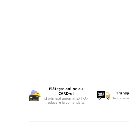
Lenjerii de pat pentru copii
Cadouri Cuplu
Fashion
Pijamale de CRACIUN
Pijamale de dama
Pijamale de barbati
Halate si capoate
Pijamale
WINTER Collection
Halate si pijamale Family
Incaltaminte
Seturi elegante femei
Plătește online cu
Transp
CARD-ul
Umbrele
la comenz
și primești automat EXTRA-
Pijamale de copii
reducere la comanda ta!
Pijamale BIG SIZE femei
Cadouri ocazii speciale
Tricouri de craciun