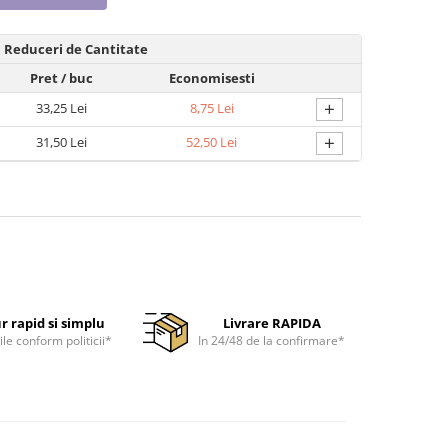
Reduceri de Cantitate
Pret
/ buc
Economisesti
+
33,25 Lei
8,75 Lei
+
31,50 Lei
52,50 Lei
r rapid si simplu
Livrare RAPIDA
ile conform politicii*
In 24/48 de la confirmare*