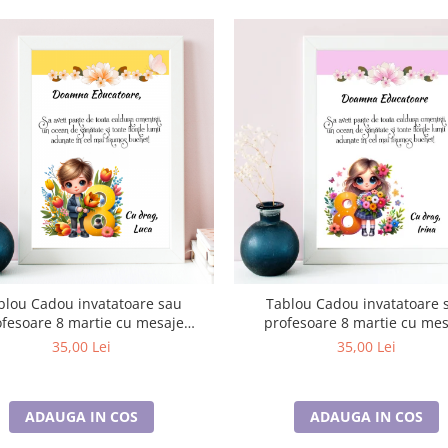
blou Cadou invatatoare sau
Tablou Cadou invatatoare 
ofesoare 8 martie cu mesaje
profesoare 8 martie cu mes
personalizate T1016_123
personalizate T1016_12
35,00 Lei
35,00 Lei
ADAUGA IN COS
ADAUGA IN COS