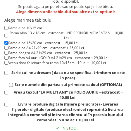
lotul disponibil.
Lenjerii de pat pentru copii
Se poate agata pe perete sau se poate sprijini pe birou.
Cadouri Cuplu
Alege dimensiunile tabloului sau alte extra-optiuni:
Fashion
Alege marimea tabloului
Pijamale de CRACIUN
Rama alba 10x15 cm
Rama alba 13 x 18 cm - extracost - INDISPONIBIL MOMENTAN + 10,00
Pijamale de dama
Lei
Pijamale de barbati
Rama alba 15x20 cm - extracost + 15,00 Lei
Rama alba A4 21x29 cm - extracost + 25,00 Lei
Halate si capoate
Rama neagra A4 21x29 cm - extracost + 25,00 Lei
Pijamale
Rama foto A4 auriu GOLD A4 21x29 cm - extracost + 29,00 Lei
Vreau doar felicitare fara rama 10x15cm - 10 lei + -10,00 Lei
WINTER Collection
Scrie cui ne adresam ( daca nu se specifica, trimitem ce este
Halate si pijamale Family
in poza)
Incaltaminte
Scrie numele din partea cui primeste cadoul (OPTIONAL)
Seturi elegante femei
Vreau textul "LA MULTI ANI" cu FOLIO AURIU - extracost +
Umbrele
10,00 Lei
Pijamale de copii
Livrare produse digitale (fișiere prelucrate) - Livrarea
fișierelor digitale (produse electronice) reprezintă livrarea
Pijamale BIG SIZE femei
integrală a comenzii și intrarea clientului în posesia bunului
Cadouri ocazii speciale
comandat. Nu se ac + 10,00 Lei
Tricouri de craciun
IN STOC