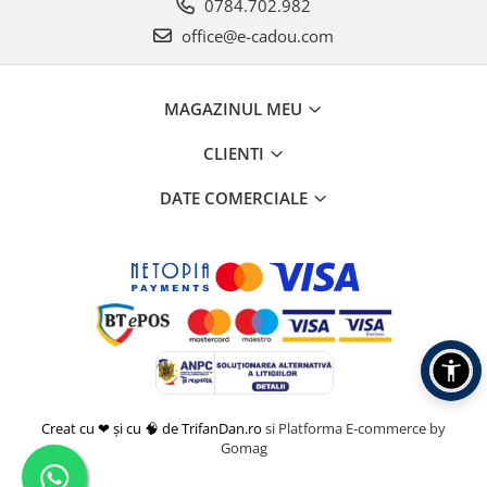
0784.702.982
office@e-cadou.com
MAGAZINUL MEU
CLIENTI
DATE COMERCIALE
Creat cu ❤ și cu 🧠 de TrifanDan.ro
si
Platforma E-commerce by
Gomag