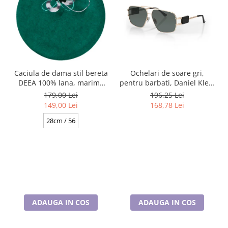
Caciula de dama stil bereta
Ochelari de soare gri,
DEEA 100% lana, marime
pentru barbati, Daniel Klein
universala BA25.01. 630
Sunglasses, DK3268-2
179,00 Lei
196,25 Lei
verde made Polonia
149,00 Lei
168,78 Lei
28cm / 56
ADAUGA IN COS
ADAUGA IN COS