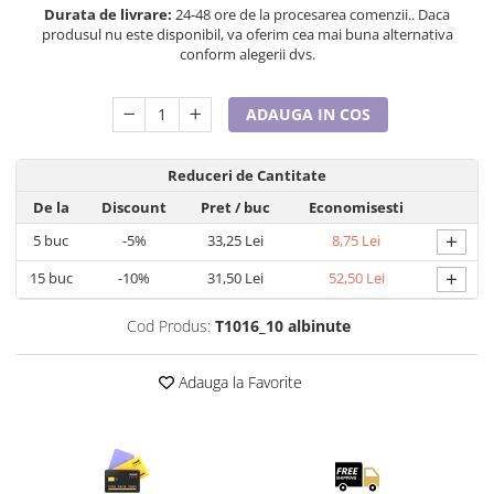
Durata de livrare:
24-48 ore de la procesarea comenzii.. Daca
Tricouri de cuplu Valentine's Day
produsul nu este disponibil, va oferim cea mai buna alternativa
Valentine's Day
conform alegerii dvs.
Cadouri pentru Bunici
Cadouri pentru Nasi si Fini
ADAUGA IN COS
Cadouri Craciun
Cadouri pentru Mama
Reduceri de Cantitate
Cadouri pentru profesori sau absolventi
De la
Discount
Pret
/ buc
Economisesti
Cadouri Back to school
+
5
buc
-5%
33,25 Lei
8,75 Lei
Cadouri de Paște
Cadouri Traditionale Romanesti
+
15
buc
-10%
31,50 Lei
52,50 Lei
8 Martie
Cod Produs:
T1016_10 albinute
Cadouri pentru CUPLU El & Ea
Cadouri Iubitori de animale
Adauga la Favorite
Cadouri GRAVIDE
Cadouri pentru sportivi
Cadouri Pensionare
Cadouri Colegi, sefi sau angajati