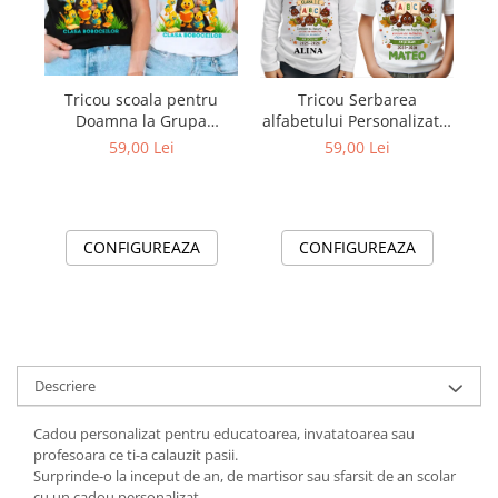
Tricou scoala pentru
Tricou Serbarea
Tr
Doamna la Grupa
alfabetului Personalizat –
boboceilor– cadou
Bumbac 100% pentru
59,00 Lei
59,00 Lei
personalizat pentru
Copii și Profesori
profesori
CONFIGUREAZA
CONFIGUREAZA
Descriere
Cadou personalizat pentru educatoarea, invatatoarea sau
profesoara ce ti-a calauzit pasii.
Surprinde-o la inceput de an, de martisor sau sfarsit de an scolar
cu un cadou personalizat.