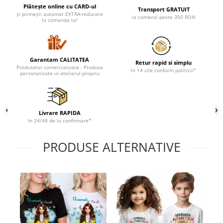
Cadouri pentru Doctori
Plătește online cu CARD-ul
Transport GRATUIT
și primești automat EXTRA-reducere
Cadouri pentru Sfânta Maria
la comenzi peste 350 RON
la comanda ta!
Martisoare
Garantam CALITATEA
Retur rapid si simplu
Produselor comercializate - Produse
In 14 zile conform politicii*
personalizate in atelierul propriu
Livrare RAPIDA
In 24/48 de la confirmare*
PRODUSE ALTERNATIVE