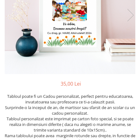
Etichete scolare
Cadouri barbati
Sepci personalizate
Seturi cadou barbati
Seturi cadou barbati portofel si curea
Bannere personalizate scoli si gradinite
Ceasuri pentru EL
Caserole personalizate sandwich
Cadouri craciun barbati
Saculeti personalizati
Cadouri personalizate barbati
Sticla de apa personalizata
Cadouri copii
Agende si caiete personalizate
Caciuli copii
Cadouri copii bebelusi 0+
35,00 Lei
Lenjerii de pat Disney
Cadouri copii 1 an
Tabloul poate fi un Cadou personalizat, perfect pentru educatoarea,
Cadouri craciun copii
invatatoarea sau profesoara ce ti-a calauzit pasii.
Surprinde-o la inceput de an, de martisor sau sfarsit de an scolar cu un
Colectia Disney
cadou personalizat.
Sticlă pentru apa Personalizată
Tabloul personalizat este imprimat pe carton foto special, si se poate
realiza in dimensiuni diferite ( daca nu alegeti o marime anume, se
Sepci personalizate
trimite varianta standard de 10x15cm)..
Seturi cadou pentru copii KID's Collection
Rama tabloului poate avea marginile rotunde sau drepte, in functie de