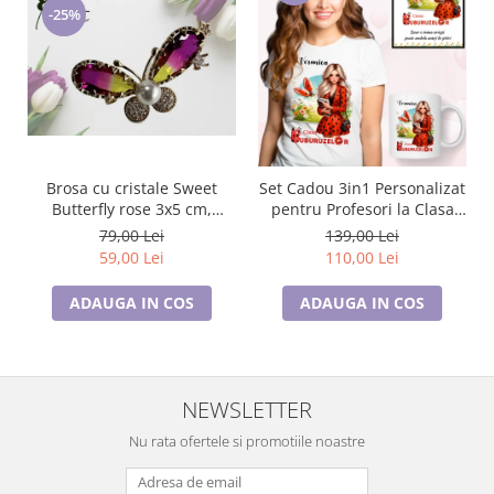
-25%
Brosa cu cristale Sweet
Set Cadou 3in1 Personalizat
Butterfly rose 3x5 cm,
pentru Profesori la Clasa
BR23.015, garantie 6 luni
buburuzelor de 8 Martie
79,00 Lei
139,00 Lei
59,00 Lei
110,00 Lei
ADAUGA IN COS
ADAUGA IN COS
NEWSLETTER
Nu rata ofertele si promotiile noastre