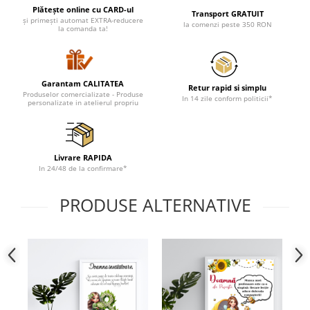
Cadouri pentru Doctori
Plătește online cu CARD-ul
Transport GRATUIT
și primești automat EXTRA-reducere
Cadouri pentru Sfânta Maria
la comenzi peste 350 RON
la comanda ta!
Martisoare
Garantam CALITATEA
Retur rapid si simplu
Produselor comercializate - Produse
In 14 zile conform politicii*
personalizate in atelierul propriu
Livrare RAPIDA
In 24/48 de la confirmare*
PRODUSE ALTERNATIVE