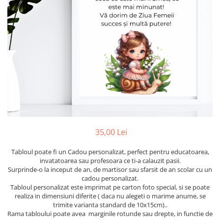
Etichete scolare
Cadouri barbati
Sepci personalizate
Seturi cadou barbati
Seturi cadou barbati portofel si curea
Bannere personalizate scoli si gradinite
Ceasuri pentru EL
Caserole personalizate sandwich
Cadouri craciun barbati
Saculeti personalizati
Cadouri personalizate barbati
Sticla de apa personalizata
Cadouri copii
Agende si caiete personalizate
Caciuli copii
Cadouri copii bebelusi 0+
35,00 Lei
Lenjerii de pat Disney
Cadouri copii 1 an
Tabloul poate fi un Cadou personalizat, perfect pentru educatoarea,
Cadouri craciun copii
invatatoarea sau profesoara ce ti-a calauzit pasii.
Surprinde-o la inceput de an, de martisor sau sfarsit de an scolar cu un
Colectia Disney
cadou personalizat.
Sticlă pentru apa Personalizată
Tabloul personalizat este imprimat pe carton foto special, si se poate
realiza in dimensiuni diferite ( daca nu alegeti o marime anume, se
Sepci personalizate
trimite varianta standard de 10x15cm)..
Seturi cadou pentru copii KID's Collection
Rama tabloului poate avea marginile rotunde sau drepte, in functie de