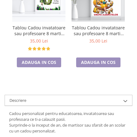
Tablou Cadou invatatoare
Tablou Cadou invatatoare
Ta
sau profesoare 8 martie
sau profesoare 8 martie
s
cu mesaje personalizate
cu mesaje personalizate
cu
35,00 Lei
35,00 Lei
T1016_03
ADAUGA IN COS
ADAUGA IN COS
Descriere
Cadou personalizat pentru educatoarea, invatatoarea sau
profesoara ce ti-a calauzit pasii.
Surprinde-o la inceput de an, de martisor sau sfarsit de an scolar
cu un cadou personalizat.