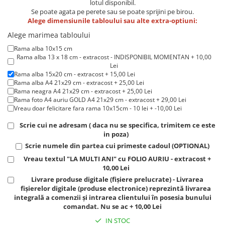
Lenjerii de pat pentru copii
lotul disponibil.
Se poate agata pe perete sau se poate sprijini pe birou.
Cadouri Cuplu
Alege dimensiunile tabloului sau alte extra-optiuni:
Fashion
Alege marimea tabloului
Pijamale de CRACIUN
Rama alba 10x15 cm
Rama alba 13 x 18 cm - extracost - INDISPONIBIL MOMENTAN + 10,00
Pijamale de dama
Lei
Pijamale de barbati
Rama alba 15x20 cm - extracost + 15,00 Lei
Rama alba A4 21x29 cm - extracost + 25,00 Lei
Halate si capoate
Rama neagra A4 21x29 cm - extracost + 25,00 Lei
Pijamale
Rama foto A4 auriu GOLD A4 21x29 cm - extracost + 29,00 Lei
Vreau doar felicitare fara rama 10x15cm - 10 lei + -10,00 Lei
WINTER Collection
Halate si pijamale Family
Scrie cui ne adresam ( daca nu se specifica, trimitem ce este
in poza)
Incaltaminte
Scrie numele din partea cui primeste cadoul (OPTIONAL)
Seturi elegante femei
Vreau textul "LA MULTI ANI" cu FOLIO AURIU - extracost +
Umbrele
10,00 Lei
Pijamale de copii
Livrare produse digitale (fișiere prelucrate) - Livrarea
fișierelor digitale (produse electronice) reprezintă livrarea
Pijamale BIG SIZE femei
integrală a comenzii și intrarea clientului în posesia bunului
Cadouri ocazii speciale
comandat. Nu se ac + 10,00 Lei
Tricouri de craciun
IN STOC