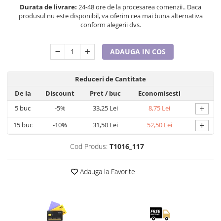
Tricouri de cuplu Valentine's Day
Durata de livrare:
24-48 ore de la procesarea comenzii.. Daca
produsul nu este disponibil, va oferim cea mai buna alternativa
Valentine's Day
conform alegerii dvs.
Cadouri pentru Bunici
Cadouri pentru Nasi si Fini
ADAUGA IN COS
Cadouri Craciun
Cadouri pentru Mama
Reduceri de Cantitate
Cadouri pentru profesori sau absolventi
De la
Discount
Pret
/ buc
Economisesti
Cadouri Back to school
+
5
buc
-5%
33,25 Lei
8,75 Lei
Cadouri de Paște
Cadouri Traditionale Romanesti
+
15
buc
-10%
31,50 Lei
52,50 Lei
8 Martie
Cod Produs:
T1016_117
Cadouri pentru CUPLU El & Ea
Cadouri Iubitori de animale
Adauga la Favorite
Cadouri GRAVIDE
Cadouri pentru sportivi
Cadouri Pensionare
Cadouri Colegi, sefi sau angajati