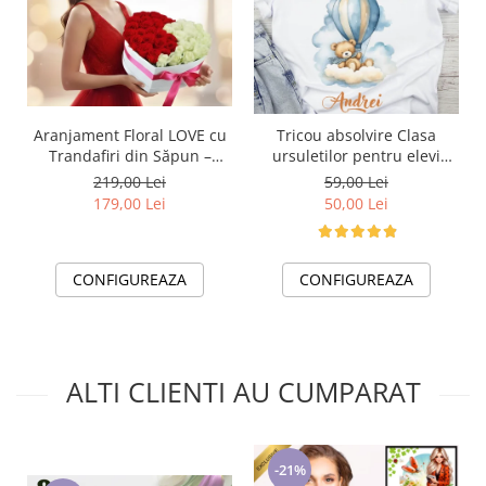
Aranjament Floral LOVE cu
Tricou absolvire Clasa
Trandafiri din Săpun –
ursuletilor pentru elevi
Cadou Elegant și Memorabil
clasa 4 sau gradinita
219,00 Lei
59,00 Lei
ABS1073
179,00 Lei
50,00 Lei
CONFIGUREAZA
CONFIGUREAZA
ALTI CLIENTI AU CUMPARAT
-21%