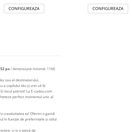
CONFIGUREAZA
CONFIGUREAZA
152 px
/ dimensiune minimă: 1166
tău sau al destinatarului.
a copilului tău și vrei să îți
în locul potrivit! La E-cadou.com
icheteze perfect momentul unic al
ru creativitatea ta! Oferim o gamă
l în funcție de preferințele și stilul
intire, ci și o piesă de