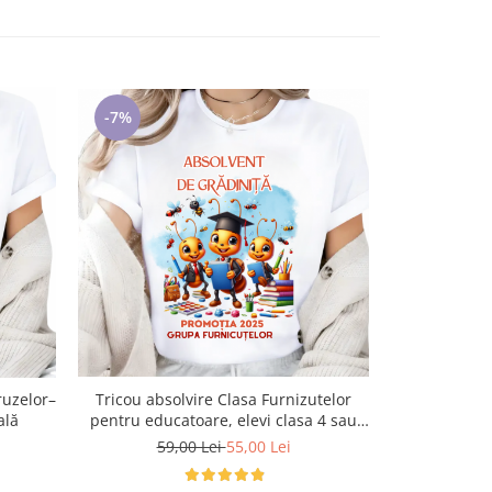
-7%
Tricou absolvire Clasa Furnizutelor
ruzelor–
Tricou ani
pentru educatoare, elevi clasa 4 sau
ală
Mickey Mouse
gradinita ABS10906.02
59,00 Lei
55,00 Lei