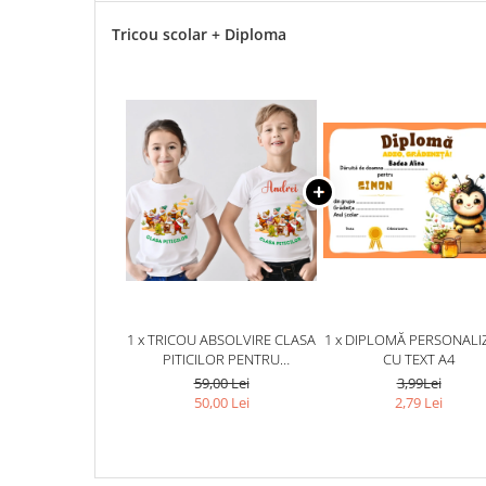
Tricou scolar + Diploma
1 x TRICOU ABSOLVIRE CLASA
1 x DIPLOMĂ PERSONALI
PITICILOR PENTRU
CU TEXT A4
EDUCATOARE, ELEVI CLASA 4
59,00 Lei
3,99Lei
SAU GRADINITA ABS10900
50,00 Lei
2,79 Lei