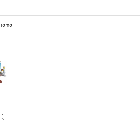
promo
IE
ION