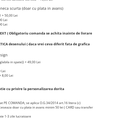
eca scurta (doar cu plata in avans)
 + 50,00 Lei
00 Lei
00 Lei
XT ( Obligatoriu comanda se achita inainte de livrare
A desenului ( daca vrei ceva diferit fata de grafica
sign
labila in spate)) + 49,00 Lei
 Lei
 8,00 Lei
ie cu privire la personalizarea dorita
zat PE COMANDA; se aplica O.G.34/2014 art.16 litera (c)
eseaza doar cu plata in avans minim 50 lei ( CARD sau transfer
te 1-3 zile lucratoare