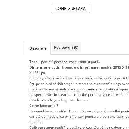
CONFIGUREAZA
Review-uri
(0)
Descriere
Tricoul poate fi personalizat cu
text
și
poză.
Dimensiune optimă pentru o imprimare reusita: 2915 X 3
X 1261 px
Cu fotografie și text, ai ocazia să creezi un tricou fix pe gustul 
Ești pe cale să sărbătorești un moment important în viața ta sau 
marchezi această realizare cu un suvenir memorabil? Ai ajuns 
ne specializăm în crearea tricourilor personalizate care să et
absolvirii școlii, grădiniței sau liceului.
Ce ne face unici?
Personalizare creativă
: Fiecare tricou este o pânză albă pent
variată de modele, culori și fonturi pentru a-ți personaliza tricou
tău unic.
Calitate superioară
: Ne pasă ca tricoul tău să fie nu doar o am