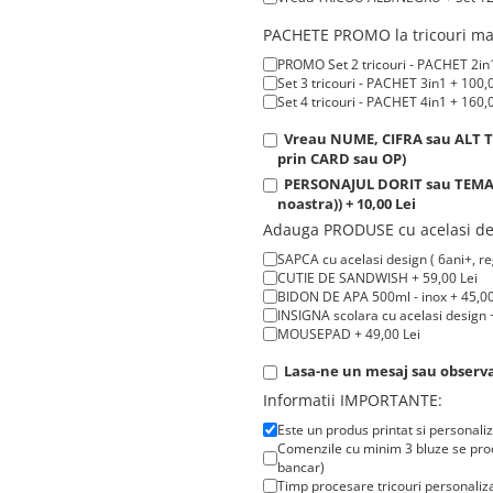
PACHETE PROMO la tricouri man
PROMO Set 2 tricouri - PACHET 2in1
Set 3 tricouri - PACHET 3in1 + 100,
Set 4 tricouri - PACHET 4in1 + 160,
Vreau NUME, CIFRA sau ALT TE
prin CARD sau OP)
PERSONAJUL DORIT sau TEMATIC
noastra)) + 10,00 Lei
Adauga PRODUSE cu acelasi de
SAPCA cu acelasi design ( 6ani+, reg
CUTIE DE SANDWISH + 59,00 Lei
BIDON DE APA 500ml - inox + 45,00
INSIGNA scolara cu acelasi design +
MOUSEPAD + 49,00 Lei
Lasa-ne un mesaj sau observat
Informatii IMPORTANTE:
Este un produs printat si personali
Comenzile cu minim 3 bluze se proc
bancar)
Timp procesare tricouri personaliza