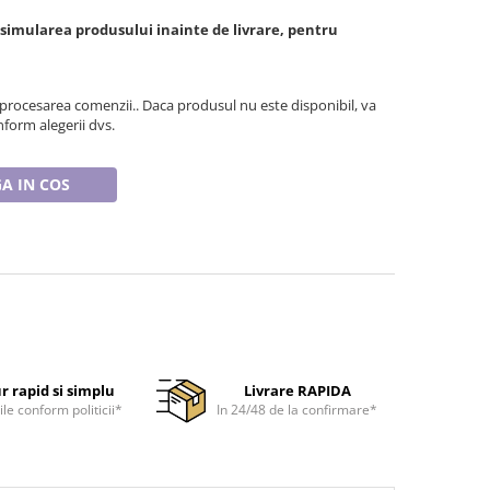
 simularea produsului inainte de livrare, pentru
 procesarea comenzii.. Daca produsul nu este disponibil, va
form alegerii dvs.
A IN COS
r rapid si simplu
Livrare RAPIDA
ile conform politicii*
In 24/48 de la confirmare*