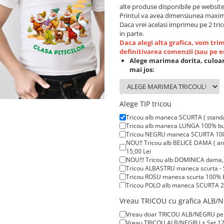
alte produse disponibile pe website
Printul va avea dimensiunea maxim
Daca vrei acelasi imprimeu pe 2 tric
in parte.
Daca alegi alta grafica, vom tr
definitivarea comenzii (sau pe 
Alege marimea dorita, culoar
mai jos:
Alege TIP tricou
Tricou alb maneca SCURTA ( stand
Tricou alb maneca LUNGA 100% bum
Tricou NEGRU maneca SCURTA 100%
NOU!! Tricou alb BELICE DAMA ( anc
15,00 Lei
NOU!!! Tricou alb DOMINICA dama, t
Tricou ALBASTRU maneca scurta - 
Tricou ROSU maneca scurta 100% b
Tricou POLO alb maneca SCURTA 20
Tricou POLO alb maneca LUNGA 200
Vreau TRICOU cu grafica ALB/NE
Tricou ROSU maneca LUNGA ( STOC 
Vreau doar TRICOU ALB/NEGRU pentru
Vreau TRICOU ALB/NEGRU + Set 12 C