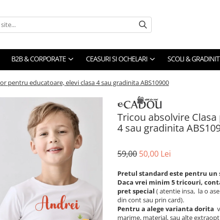
B2B & CORPORATE
CEASURI SI OCHELARI
SCOLI & GRADINIT
ilor pentru educatoare, elevi clasa 4 sau gradinita ABS10900
Tricou absolvire Clasa 
4 sau gradinita ABS10
59,00
50,00 Lei
Pretul standard este pentru un 
Daca vrei minim 5 tricouri, cont
pret special
( atentie insa, la o a
din cont sau prin card).
Pentru a alege varianta dorita
v
marime, material, sau alte extraopt