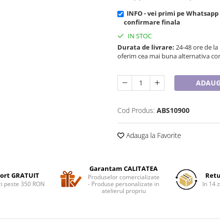
INFO - vei primi pe Whatsapp
confirmare finala
IN STOC
Durata de livrare:
24-48 ore de la
oferim cea mai buna alternativa con
ADAUG
Cod Produs:
ABS10900
Adauga la Favorite
Garantam CALITATEA
ort GRATUIT
Retu
Produselor comercializate
i peste 350 RON
- Produse personalizate in
In 14 z
atelierul propriu