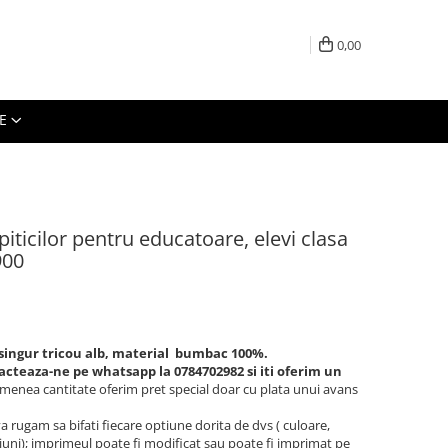
0,00
E
piticilor pentru educatoare, elevi clasa
900
singur tricou alb, material bumbac 100%.
acteaza-ne pe whatsapp la 0784702982 si iti oferim un
semenea cantitate oferim pret special doar cu plata unui avans
a rugam sa bifati fiecare optiune dorita de dvs ( culoare,
iuni); imprimeul poate fi modificat sau poate fi imprimat pe