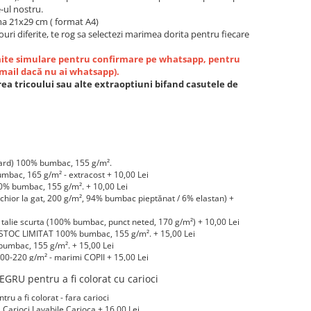
-ul nostru.
a 21x29 cm ( format A4)
ouri diferite, te rog sa selectezi marimea dorita pentru fiecare
imite simulare pentru confirmare pe whatsapp, pentru
email dacă nu ai whatsapp).
ea tricoului sau alte extraoptiuni bifand casutele de
ard) 100% bumbac, 155 g/m².
bac, 165 g/m² - extracost + 10,00 Lei
 bumbac, 155 g/m². + 10,00 Lei
hior la gat, 200 g/m², 94% bumbac pieptănat / 6% elastan) +
alie scurta (100% bumbac, punct neted, 170 g/m²) + 10,00 Lei
STOC LIMITAT 100% bumbac, 155 g/m². + 15,00 Lei
umbac, 155 g/m². + 15,00 Lei
0-220 g/m² - marimi COPII + 15,00 Lei
-220 g/m² marimi COPII + 20,00 Lei
GRU pentru a fi colorat cu carioci
LIMITAT) 100% bumbac, 165 g/m² - extracost + 20,00 Lei
 a fi colorat - fara carioci
arioci Lavabile Carioca + 16,00 Lei