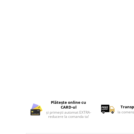
Tricouri de cuplu Valentine's Day
Valentine's Day
Cadouri pentru Bunici
Cadouri pentru Nasi si Fini
Cadouri Craciun
Cadouri pentru Mama
Cadouri pentru profesori sau absolventi
Cadouri Back to school
Cadouri de Paște
Cadouri Traditionale Romanesti
8 Martie
Cadouri pentru CUPLU El & Ea
Cadouri Iubitori de animale
Plătește online cu
Cadouri GRAVIDE
Transp
CARD-ul
la comenz
și primești automat EXTRA-
Cadouri pentru sportivi
reducere la comanda ta!
Cadouri Pensionare
Cadouri Colegi, sefi sau angajati