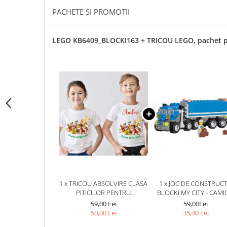
Cadouri pentru Doctori
PACHETE SI PROMOTII
Cadouri pentru Sfânta Maria
Martisoare
LEGO KB6409_BLOCKI163 + TRICOU LEGO, pachet 
1 x TRICOU ABSOLVIRE CLASA
1 x JOC DE CONSTRUCT
PITICILOR PENTRU
BLOCKI MY CITY - CAM
EDUCATOARE, ELEVI CLASA 4
(163 PIESE)
59,00 Lei
59,00Lei
SAU GRADINITA ABS10900
50,00 Lei
35,40 Lei