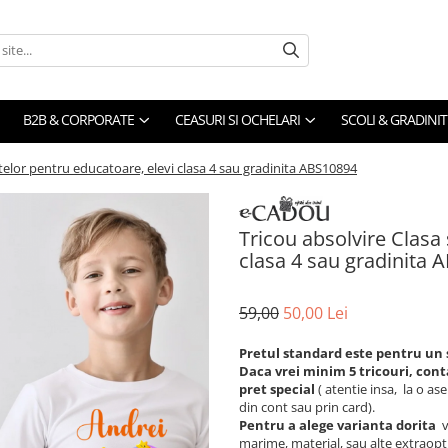
B2B & CORPORATE
CEASURI SI OCHELARI
SCOLI & GRADINIT
utelor pentru educatoare, elevi clasa 4 sau gradinita ABS10894
Tricou absolvire Clasa 
clasa 4 sau gradinita 
59,00
50,00 Lei
Pretul standard este pentru un 
Daca vrei minim 5 tricouri, cont
pret special
( atentie insa, la o a
din cont sau prin card).
Pentru a alege varianta dorita
v
marime, material, sau alte extraopt