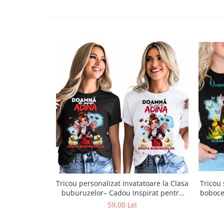
Tricou
Tricou personalizat invatatoare la Clasa
boboce
buburuzelor– Cadou Inspirat pentru
Școală
59,00 Lei