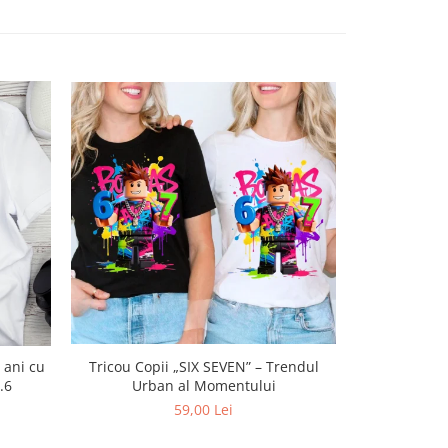
Tricou Copii „SIX SEVEN” – Trendul
 ani cu
Tricou Cla
Urban al Momentului
13.6
100% Perso
59,00 Lei