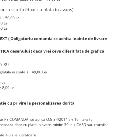
eca scurta (doar cu plata in avans)
 + 50,00 Lei
00 Lei
00 Lei
XT ( Obligatoriu comanda se achita inainte de livrare
A desenului ( daca vrei ceva diferit fata de grafica
sign
labila in spate)) + 49,00 Lei
 Lei
 8,00 Lei
ie cu privire la personalizarea dorita
zat PE COMANDA; se aplica O.G.34/2014 art.16 litera (c)
eseaza doar cu plata in avans minim 50 lei ( CARD sau transfer
te 1-3 zile lucratoare