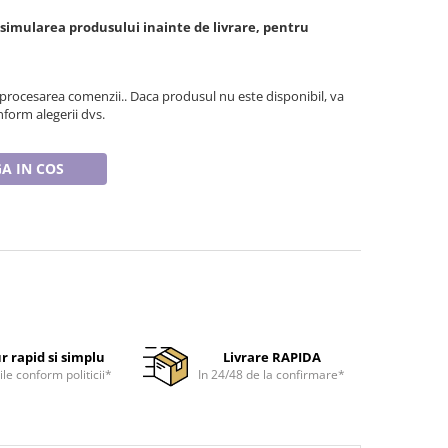
 simularea produsului inainte de livrare, pentru
 procesarea comenzii.. Daca produsul nu este disponibil, va
form alegerii dvs.
A IN COS
r rapid si simplu
Livrare RAPIDA
ile conform politicii*
In 24/48 de la confirmare*