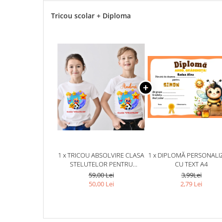
Tricou scolar + Diploma
1 x TRICOU ABSOLVIRE CLASA
1 x DIPLOMĂ PERSONALI
STELUTELOR PENTRU
CU TEXT A4
EDUCATOARE, ELEVI CLASA 4
59,00 Lei
3,99Lei
SAU GRADINITA ABS10894
50,00 Lei
2,79 Lei