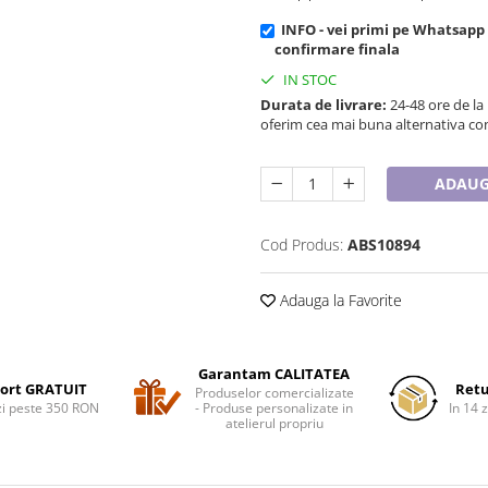
INFO - vei primi pe Whatsapp
confirmare finala
IN STOC
Durata de livrare:
24-48 ore de la
oferim cea mai buna alternativa con
ADAUG
Cod Produs:
ABS10894
Adauga la Favorite
Garantam CALITATEA
ort GRATUIT
Retu
Produselor comercializate
i peste 350 RON
- Produse personalizate in
In 14 z
atelierul propriu