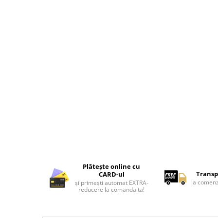
Tricouri de cuplu Valentine's Day
Valentine's Day
Cadouri pentru Bunici
Cadouri pentru Nasi si Fini
Cadouri Craciun
Cadouri pentru Mama
Cadouri pentru profesori sau absolventi
Cadouri Back to school
Cadouri de Paște
Cadouri Traditionale Romanesti
8 Martie
Cadouri pentru CUPLU El & Ea
Cadouri Iubitori de animale
Plătește online cu
Cadouri GRAVIDE
Transp
CARD-ul
la comenz
și primești automat EXTRA-
Cadouri pentru sportivi
reducere la comanda ta!
Cadouri Pensionare
Cadouri Colegi, sefi sau angajati