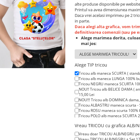
alte produse disponibile pe website
Printul va avea dimensiunea maxim
Daca vrei acelasi imprimeu pe 2 tric
in parte.
Daca alegi alta grafica, vom tr
definitivarea comenzii (sau pe 
Alege marimea dorita, culoar
mai jos:
Alege TIP tricou
Tricou alb maneca SCURTA ( stand
Tricou alb maneca LUNGA 100% bum
Tricou NEGRU maneca SCURTA 100%
NOU!! Tricou alb BELICE DAMA ( anc
15,00 Lei
NOU!!! Tricou alb DOMINICA dama, t
Tricou ALBASTRU maneca scurta - 
Tricou ROSU maneca scurta 100% b
Tricou POLO alb maneca SCURTA 20
Tricou POLO alb maneca LUNGA 200
Vreau TRICOU cu grafica ALB/NE
Tricou ROSU maneca LUNGA ( STOC 
Vreau doar TRICOU ALB/NEGRU pentru
Vreau TRICOU ALB/NEGRU + Set 12 C