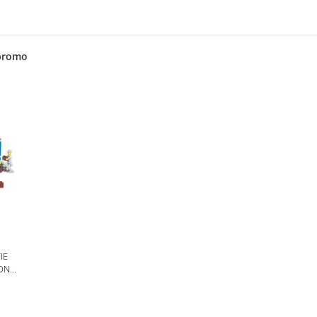
promo
IE
ION