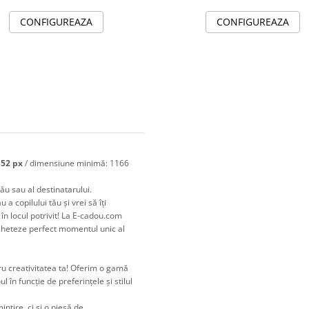
CONFIGUREAZA
CONFIGUREAZA
152 px
/ dimensiune minimă: 1166
tău sau al destinatarului.
a copilului tău și vrei să îți
în locul potrivit! La E-cadou.com
icheteze perfect momentul unic al
ru creativitatea ta! Oferim o gamă
l în funcție de preferințele și stilul
intire, ci și o piesă de