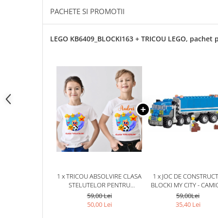
Cadouri pentru Doctori
PACHETE SI PROMOTII
Cadouri pentru Sfânta Maria
Martisoare
LEGO KB6409_BLOCKI163 + TRICOU LEGO, pachet 
1 x TRICOU ABSOLVIRE CLASA
1 x JOC DE CONSTRUCT
STELUTELOR PENTRU
BLOCKI MY CITY - CAM
EDUCATOARE, ELEVI CLASA 4
(163 PIESE)
59,00 Lei
59,00Lei
SAU GRADINITA ABS10894
50,00 Lei
35,40 Lei