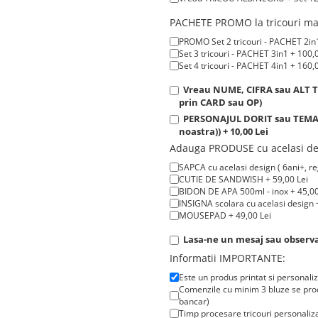
PACHETE PROMO la tricouri man
PROMO Set 2 tricouri - PACHET 2in1
Set 3 tricouri - PACHET 3in1 + 100,
Set 4 tricouri - PACHET 4in1 + 160,
Vreau NUME, CIFRA sau ALT TE
prin CARD sau OP)
PERSONAJUL DORIT sau TEMATIC
noastra)) + 10,00 Lei
Adauga PRODUSE cu acelasi de
SAPCA cu acelasi design ( 6ani+, reg
CUTIE DE SANDWISH + 59,00 Lei
BIDON DE APA 500ml - inox + 45,00
INSIGNA scolara cu acelasi design +
MOUSEPAD + 49,00 Lei
Lasa-ne un mesaj sau observat
Informatii IMPORTANTE:
Este un produs printat si personali
Comenzile cu minim 3 bluze se proc
bancar)
Timp procesare tricouri personaliza