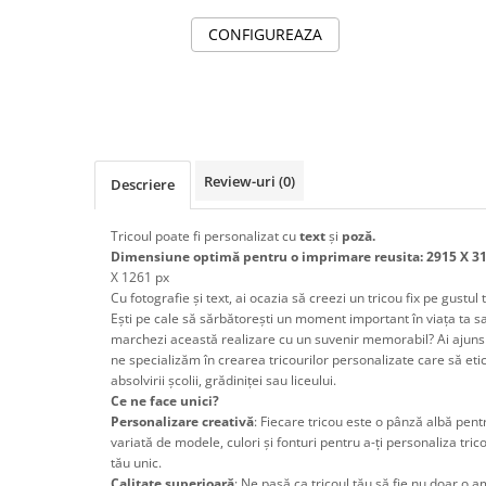
CONFIGUREAZA
Review-uri
(0)
Descriere
Tricoul poate fi personalizat cu
text
și
poză.
Dimensiune optimă pentru o imprimare reusita: 2915 X 3
X 1261 px
Cu fotografie și text, ai ocazia să creezi un tricou fix pe gustul 
Ești pe cale să sărbătorești un moment important în viața ta sau 
marchezi această realizare cu un suvenir memorabil? Ai ajuns 
ne specializăm în crearea tricourilor personalizate care să et
absolvirii școlii, grădiniței sau liceului.
Ce ne face unici?
Personalizare creativă
: Fiecare tricou este o pânză albă pent
variată de modele, culori și fonturi pentru a-ți personaliza tricou
tău unic.
Calitate superioară
: Ne pasă ca tricoul tău să fie nu doar o am