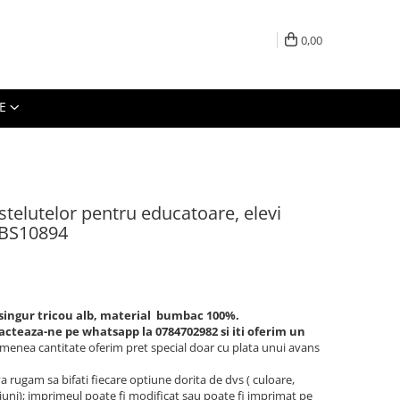
0,00
E
stelutelor pentru educatoare, elevi
ABS10894
singur tricou alb, material bumbac 100%.
acteaza-ne pe whatsapp la 0784702982 si iti oferim un
semenea cantitate oferim pret special doar cu plata unui avans
a rugam sa bifati fiecare optiune dorita de dvs ( culoare,
iuni); imprimeul poate fi modificat sau poate fi imprimat pe