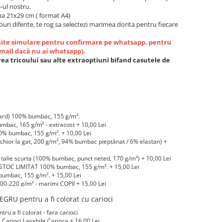
-ul nostru.
a 21x29 cm ( format A4)
ouri diferite, te rog sa selectezi marimea dorita pentru fiecare
imite simulare pentru confirmare pe whatsapp, pentru
email dacă nu ai whatsapp).
ea tricoului sau alte extraoptiuni bifand casutele de
ard) 100% bumbac, 155 g/m².
bac, 165 g/m² - extracost + 10,00 Lei
 bumbac, 155 g/m². + 10,00 Lei
hior la gat, 200 g/m², 94% bumbac pieptănat / 6% elastan) +
alie scurta (100% bumbac, punct neted, 170 g/m²) + 10,00 Lei
STOC LIMITAT 100% bumbac, 155 g/m². + 15,00 Lei
umbac, 155 g/m². + 15,00 Lei
0-220 g/m² - marimi COPII + 15,00 Lei
-220 g/m² marimi COPII + 20,00 Lei
GRU pentru a fi colorat cu carioci
LIMITAT) 100% bumbac, 165 g/m² - extracost + 20,00 Lei
 a fi colorat - fara carioci
arioci Lavabile Carioca + 16,00 Lei