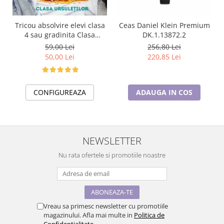
Tricou absolvire elevi clasa
Ceas Daniel Klein Premium
4 sau gradinita Clasa
DK.1.13872.2
a
ursuletilor cu text sau poze
59,00 Lei
256,80 Lei
ABS1055
50,00 Lei
220,85 Lei
CONFIGUREAZA
ADAUGA IN COS
NEWSLETTER
Nu rata ofertele si promotiile noastre
Vreau sa primesc newsletter cu promotiile
magazinului. Afla mai multe in
Politica de
Confidentialitate