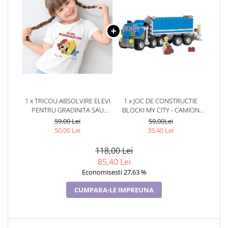
1 x TRICOU ABSOLVIRE ELEVI
1 x JOC DE CONSTRUCTIE
PENTRU GRADINITA SAU
BLOCKI MY CITY - CAMION
SCOALA CLASA
(163 PIESE)
59,00 Lei
59,00Lei
ROMANASILOR ABS11200
50,00 Lei
35,40 Lei
118,00 Lei
85,40 Lei
Economisesti 27,63 %
CUMPARA-LE IMPREUNA