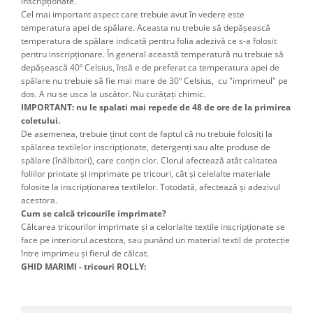
inscripţionate.
Cel mai important aspect care trebuie avut în vedere este
temperatura apei de spălare. Aceasta nu trebuie să depăşească
temperatura de spălare indicată pentru folia adezivă ce s-a folosit
pentru inscripţionare. În general această temperatură nu trebuie să
depăşească 40º Celsius, însă e de preferat ca temperatura apei de
spălare nu trebuie să fie mai mare de 30º Celsius, cu "imprimeul" pe
dos. A nu se usca la uscător. Nu curățați chimic.
IMPORTANT: nu le spalati mai repede de 48 de ore de la primirea
coletului.
De asemenea, trebuie ţinut cont de faptul că nu trebuie folosiţi la
spălarea textilelor inscripţionate, detergenţi sau alte produse de
spălare (înălbitori), care conţin clor. Clorul afectează atât calitatea
foliilor printate şi imprimate pe tricouri, cât şi celelalte materiale
folosite la inscripţionarea textilelor. Totodată, afectează şi adezivul
acestora.
Cum se calcă tricourile imprimate?
Călcarea tricourilor imprimate şi a celorlalte textile inscripţionate se
face pe interiorul acestora, sau punând un material textil de protecţie
între imprimeu şi fierul de călcat.
GHID MARIMI - tricouri ROLLY: