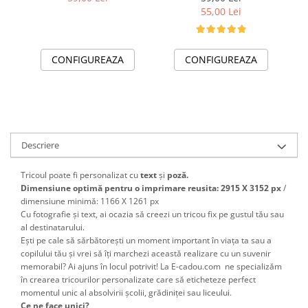
Personalizat pentru Copii
scoala sau gradinita
55,00 Lei
și Profesori
CONFIGUREAZA
CONFIGUREAZA
Descriere
Tricoul poate fi personalizat cu
text
și
poză.
Dimensiune optimă pentru o imprimare reusita: 2915 X 3152 px
/
dimensiune minimă: 1166 X 1261 px
Cu fotografie și text, ai ocazia să creezi un tricou fix pe gustul tău sau
al destinatarului.
Ești pe cale să sărbătorești un moment important în viața ta sau a
copilului tău și vrei să îți marchezi această realizare cu un suvenir
memorabil? Ai ajuns în locul potrivit! La E-cadou.com ne specializăm
în crearea tricourilor personalizate care să eticheteze perfect
momentul unic al absolvirii școlii, grădiniței sau liceului.
Ce ne face unici?