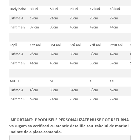
Body bebe
3 luni
6 luni
9 luni
12 luni
18 luni
Latime A
19cm
21cm
23cm
25cm
27cm
Inaltime B
37 cm
38cm
40cm
42cm
44cm
Copii
1/2 ani
3/4 ani
5/6 ani
7/8 ani
9/10 ani
11/12 
Latime A
26cm
32cm
35cm
38cm
42cm
46cm
Inaltime B
41cm
45cm
49cm
53cm
57cm
61cm
ADULTI
S
M
L
XL
XXL
Latime A
48cm
50cm
54cm
58cm
62cm
Inaltime B
69cm
71cm
73cm
75cm
77cm
IMPORTANT: PRODUSELE PERSONALIZATE NU SE POT RETURNA.
va rugam sa verificati cu atentie detaliile sau tabelul de marimi
inainte de a plasa comanda.