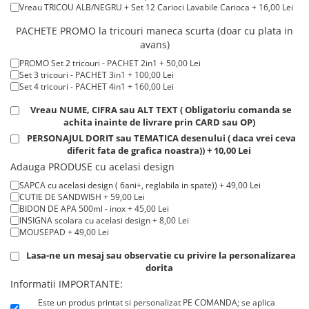
Tricou POLO alb maneca LUNGA 200-220 g/m² marimi COPII + 20,00
Vreau TRICOU ALB/NEGRU + Set 12 Carioci Lavabile Carioca + 16,00 Lei
Tricouri de cuplu Valentine's Day
Lei
Tricou ROSU maneca LUNGA ( STOC LIMITAT) 100% bumbac, 165 g/m²
Valentine's Day
PACHETE PROMO la tricouri maneca scurta (doar cu plata in
- extracost + 20,00 Lei
avans)
Cadouri pentru Bunici
Cadouri pentru Nasi si Fini
PROMO Set 2 tricouri - PACHET 2in1 + 50,00 Lei
Set 3 tricouri - PACHET 3in1 + 100,00 Lei
Cadouri Craciun
Set 4 tricouri - PACHET 4in1 + 160,00 Lei
Cadouri pentru Mama
Vreau NUME, CIFRA sau ALT TEXT ( Obligatoriu comanda se
Cadouri pentru profesori sau absolventi
achita inainte de livrare prin CARD sau OP)
Cadouri Back to school
PERSONAJUL DORIT sau TEMATICA desenului ( daca vrei ceva
diferit fata de grafica noastra)) + 10,00 Lei
Cadouri de Paște
Adauga PRODUSE cu acelasi design
Cadouri Traditionale Romanesti
SAPCA cu acelasi design ( 6ani+, reglabila in spate)) + 49,00 Lei
8 Martie
CUTIE DE SANDWISH + 59,00 Lei
Cadouri pentru CUPLU El & Ea
BIDON DE APA 500ml - inox + 45,00 Lei
INSIGNA scolara cu acelasi design + 8,00 Lei
Cadouri Iubitori de animale
MOUSEPAD + 49,00 Lei
Cadouri GRAVIDE
Lasa-ne un mesaj sau observatie cu privire la personalizarea
Cadouri pentru sportivi
dorita
Cadouri Pensionare
Informatii IMPORTANTE:
Cadouri Colegi, sefi sau angajati
Este un produs printat si personalizat PE COMANDA; se aplica