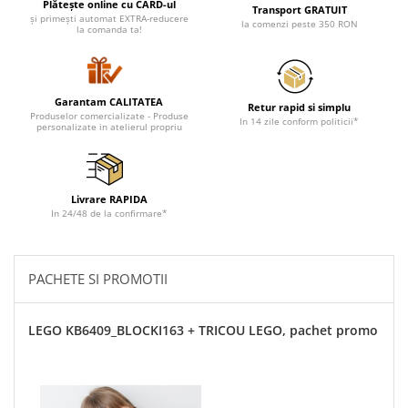
Plătește online cu CARD-ul
Transport GRATUIT
și primești automat EXTRA-reducere
la comenzi peste 350 RON
la comanda ta!
Garantam CALITATEA
Retur rapid si simplu
Produselor comercializate - Produse
In 14 zile conform politicii*
personalizate in atelierul propriu
Livrare RAPIDA
In 24/48 de la confirmare*
PACHETE SI PROMOTII
LEGO KB6409_BLOCKI163 + TRICOU LEGO, pachet promo