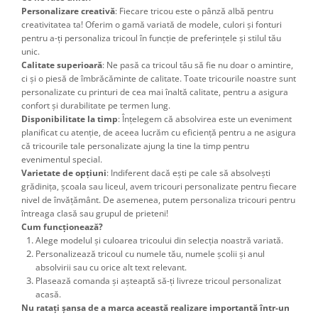
Personalizare creativă
: Fiecare tricou este o pânză albă pentru
creativitatea ta! Oferim o gamă variată de modele, culori și fonturi
pentru a-ți personaliza tricoul în funcție de preferințele și stilul tău
unic.
Calitate superioară
: Ne pasă ca tricoul tău să fie nu doar o amintire,
ci și o piesă de îmbrăcăminte de calitate. Toate tricourile noastre sunt
personalizate cu printuri de cea mai înaltă calitate, pentru a asigura
confort și durabilitate pe termen lung.
Disponibilitate la timp
: Înțelegem că absolvirea este un eveniment
planificat cu atenție, de aceea lucrăm cu eficiență pentru a ne asigura
că tricourile tale personalizate ajung la tine la timp pentru
evenimentul special.
Varietate de opțiuni
: Indiferent dacă ești pe cale să absolvești
grădinița, școala sau liceul, avem tricouri personalizate pentru fiecare
nivel de învățământ. De asemenea, putem personaliza tricouri pentru
întreaga clasă sau grupul de prieteni!
Cum funcționează?
Alege modelul și culoarea tricoului din selecția noastră variată.
Personalizează tricoul cu numele tău, numele școlii și anul
absolvirii sau cu orice alt text relevant.
Plasează comanda și așteaptă să-ți livreze tricoul personalizat
acasă.
Nu ratați șansa de a marca această realizare importantă într-un