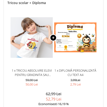
Tricou scolar + Diploma
1 x TRICOU ABSOLVIRE ELEVI
1 x DIPLOMĂ PERSONALIZATĂ
PENTRU GRADINITA SAU
CU TEXT A4
SCOALA CLASA
59,00 Lei
3,99Lei
ROMANASILOR ABS11200
50,00 Lei
2,79 Lei
62,99 Lei
52,79 Lei
Economisesti 16,19 %