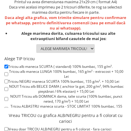
Lenjerii de pat pentru copii
Printul va avea dimensiunea maxima 21x29 cm ( format A4)
Daca vrei acelasi imprimeu pe 2 tricouri diferite, te rog sa selectezi
Cadouri Cuplu
marimea dorita pentru fiecare in parte.
Daca alegi alta grafica, vom trimite simulare pentru confirmare
Fashion
pe whatsapp, pentru definitivarea comenzii (sau pe email dacă
Pijamale de CRACIUN
nu ai whatsapp).
Alege marimea dorita, culoarea tricoului sau alte
Pijamale de dama
extraoptiuni bifand casutele de mai jos:
Pijamale de barbati
Halate si capoate
Pijamale
Alege TIP tricou
WINTER Collection
Tricou alb maneca SCURTA ( standard) 100% bumbac, 155 g/m².
Tricou alb maneca LUNGA 100% bumbac, 165 g/m² - extracost + 10,00
Halate si pijamale Family
Lei
Incaltaminte
Tricou NEGRU maneca SCURTA 100% bumbac, 155 g/m². + 10,00 Lei
NOU!! Tricou alb BELICE DAMA ( anchior la gat, 200 g/m², 94% bumbac
Seturi elegante femei
pieptănat / 6% elastan) + 15,00 Lei
Umbrele
NOU!!! Tricou alb DOMINICA dama, talie scurta (100% bumbac, punct
neted, 170 g/m²) + 10,00 Lei
Pijamale de copii
Tricou ALBASTRU maneca scurta - STOC LIMITAT 100% bumbac, 155
Pijamale BIG SIZE femei
g/m². + 15,00 Lei
Vreau TRICOU cu grafica ALB/NEGRU pentru a fi colorat cu
Tricou ROSU maneca scurta 100% bumbac, 155 g/m². + 15,00 Lei
Cadouri ocazii speciale
carioci
Tricou POLO alb maneca SCURTA 200-220 g/m² - marimi COPII + 15,00
Lei
Tricouri de craciun
Vreau doar TRICOU ALB/NEGRU pentru a fi colorat - fara carioci