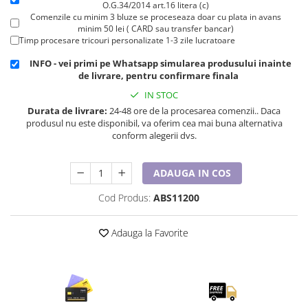
Cadouri pentru Doctori
O.G.34/2014 art.16 litera (c)
Comenzile cu minim 3 bluze se proceseaza doar cu plata in avans
Cadouri pentru Sfânta Maria
minim 50 lei ( CARD sau transfer bancar)
Timp procesare tricouri personalizate 1-3 zile lucratoare
Martisoare
INFO - vei primi pe Whatsapp simularea produsului inainte
de livrare, pentru confirmare finala
IN STOC
Durata de livrare:
24-48 ore de la procesarea comenzii.. Daca
produsul nu este disponibil, va oferim cea mai buna alternativa
conform alegerii dvs.
ADAUGA IN COS
Cod Produs:
ABS11200
Adauga la Favorite