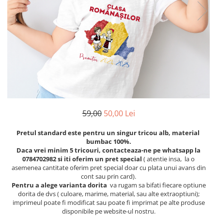
Etichete scolare
Cadouri barbati
Sepci personalizate
Seturi cadou barbati
Seturi cadou barbati portofel si curea
Bannere personalizate scoli si gradinite
Ceasuri pentru EL
Caserole personalizate sandwich
Cadouri craciun barbati
Saculeti personalizati
Cadouri personalizate barbati
Sticla de apa personalizata
Cadouri copii
Agende si caiete personalizate
Caciuli copii
59,00
50,00 Lei
Cadouri copii bebelusi 0+
Lenjerii de pat Disney
Pretul standard este pentru un singur tricou alb, material
bumbac 100%.
Cadouri copii 1 an
Daca vrei minim 5 tricouri, contacteaza-ne pe whatsapp la
Cadouri craciun copii
0784702982 si iti oferim un pret special
( atentie insa, la o
asemenea cantitate oferim pret special doar cu plata unui avans din
Colectia Disney
cont sau prin card).
Sticlă pentru apa Personalizată
Pentru a alege varianta dorita
va rugam sa bifati fiecare optiune
dorita de dvs ( culoare, marime, material, sau alte extraoptiuni);
Sepci personalizate
imprimeul poate fi modificat sau poate fi imprimat pe alte produse
Seturi cadou pentru copii KID's Collection
disponibile pe website-ul nostru.