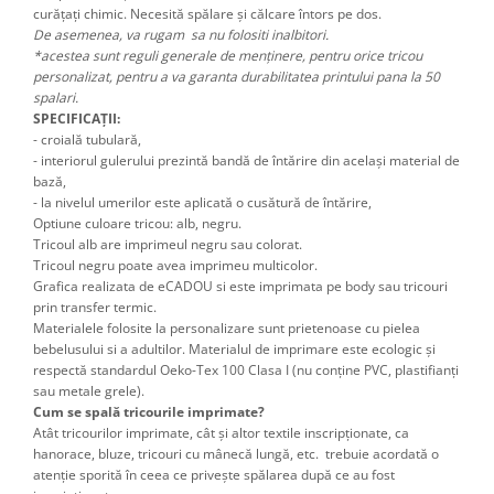
curățați chimic. Necesită spălare și călcare întors pe dos.
De asemenea, va rugam sa nu folositi inalbitori.
*acestea sunt reguli generale de menținere, pentru orice tricou
personalizat, pentru a va garanta durabilitatea printului pana la 50
spalari.
SPECIFICAȚII:
- croială tubulară,
- interiorul gulerului prezintă bandă de întărire din același material de
bază,
- la nivelul umerilor este aplicată o cusătură de întărire,
Optiune culoare tricou: alb, negru.
Tricoul alb are imprimeul negru sau colorat.
Tricoul negru poate avea imprimeu multicolor.
Grafica realizata de eCADOU si este imprimata pe body sau tricouri
prin transfer termic.
Materialele folosite la personalizare sunt prietenoase cu pielea
bebelusului si a adultilor. Materialul de imprimare este ecologic și
respectă standardul Oeko-Tex 100 Clasa I (nu conține PVC, plastifianți
sau metale grele).
Cum se spală tricourile imprimate?
Atât tricourilor imprimate, cât şi altor textile inscripţionate, ca
hanorace, bluze, tricouri cu mânecă lungă, etc. trebuie acordată o
atenţie sporită în ceea ce priveşte spălarea după ce au fost