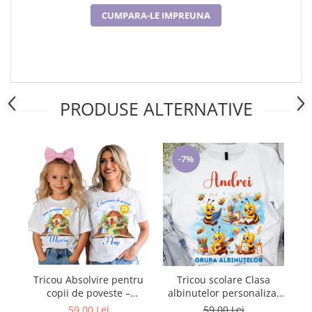
CUMPARA-LE IMPREUNA
PRODUSE ALTERNATIVE
-7%
Tricou Absolvire pentru
Tricou scolare Clasa
Tr
copii de poveste –
albinutelor personalizat
P
Bumbac 100%
pentru absolventi de
59,00 Lei
59,00 Lei