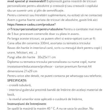
mod special și memorabil!
Explorează gama noastră de tricouri
personalizate pentru absolvire și creează-ți sau creează-i copilului
tău un suvenir unic și plin de semnificație.
Pentru comenzi sau întrebări suplimentare, nu ezitați să ne contactați
Avem o gama foarte variata de tricouri de absolvire, gasiti link aici 
https://www.e-cadou.com/produse?
c=Tricou+personalizat+pentru+absolvire
 Pentru o cantitate mai mare 
de 5 buc procesam comenzile doar cu plata in avans.
Pe langa aceste tricouri, va putem oferi si extra-optiuni cum ar fi: 
Cana alba din ceramica 330ml, asortata cu tematica tricoului
Ravas din hartie in interiorul canii, scris cu mesajul dorit pentru copii ( 
urare, felicitari, etc ...) 
Pungi albe din hartie 30x25x11 cm
Diploma cu tematica tricoului personalizata cu nume copil, nume 
invatatoare/educatoare/profesor - carton premium format A4 
dimensiune 21x29 cm 
Pentru orice alte detalii, ne puteti contacta pe whatsapp sau telefonic.
SPECIFICAȚII:
- croială tubulară,
- interiorul gulerului prezintă bandă de întărire din același material de
bază,
- la nivelul umerilor este aplicată o cusătură de întărire,
Instrucțiuni de întreținere
:
Se spală la mașină la maxim 40 ° C. A nu se usca la uscător. Nu