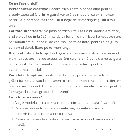
Ce ne face unici?
Personalizare creativă
: Fiecare tricou este o pânză albă pentru
creativitatea ta! Oferim o gamă variată de modele, culori și fonturi
pentru a-ți personaliza tricoul în funcție de preferințele și stilul tău
unic.
Calitate superioară
: Ne pasă ca tricoul tău să fie nu doar o amintire,
ci și o piesă de îmbrăcăminte de calitate. Toate tricourile noastre sunt
personalizate cu printuri de cea mai înaltă calitate, pentru a asigura
confort și durabilitate pe termen lung.
Disponibilitate la timp
: Înțelegem că absolvirea este un eveniment
planificat cu atenție, de aceea lucrăm cu eficiență pentru a ne asigura
că tricourile tale personalizate ajung la tine la timp pentru
evenimentul special.
Varietate de opțiuni
: Indiferent dacă ești pe cale să absolvești
grădinița, școala sau liceul, avem tricouri personalizate pentru fiecare
nivel de învățământ. De asemenea, putem personaliza tricouri pentru
întreaga clasă sau grupul de prieteni!
Cum funcționează?
Alege modelul și culoarea tricoului din selecția noastră variată.
Personalizează tricoul cu numele tău, numele școlii și anul
absolvirii sau cu orice alt text relevant.
Plasează comanda și așteaptă să-ți livreze tricoul personalizat
acasă.