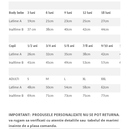
Body bebe
3 luni
6 luni
9 luni
12 luni
18 luni
Latime A
19cm
21cm
23cm
25cm
27cm
Inaltime B
37 cm
38cm
40cm
42cm
44cm
Copii
1/2 ani
3/4 ani
5/6 ani
7/8 ani
9/10 ani
11/12 
Latime A
26cm
32cm
35cm
38cm
42cm
46cm
Inaltime B
41cm
45cm
49cm
53cm
57cm
61cm
ADULTI
S
M
L
XL
XXL
Latime A
48cm
50cm
54cm
58cm
62cm
Inaltime B
69cm
71cm
73cm
75cm
77cm
IMPORTANT: PRODUSELE PERSONALIZATE NU SE POT RETURNA.
va rugam sa verificati cu atentie detaliile sau tabelul de marimi
inainte de a plasa comanda.