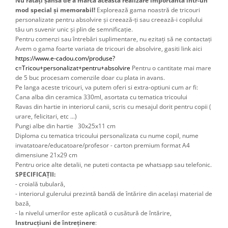
Nu ratați șansa de a marca această realizare importantă într-un
mod special și memorabil!
Explorează gama noastră de tricouri
personalizate pentru absolvire și creează-ți sau creează-i copilului
tău un suvenir unic și plin de semnificație.
Pentru comenzi sau întrebări suplimentare, nu ezitați să ne contactați
Avem o gama foarte variata de tricouri de absolvire, gasiti link aici 
https://www.e-cadou.com/produse?
c=Tricou+personalizat+pentru+absolvire
 Pentru o cantitate mai mare 
de 5 buc procesam comenzile doar cu plata in avans.
Pe langa aceste tricouri, va putem oferi si extra-optiuni cum ar fi: 
Cana alba din ceramica 330ml, asortata cu tematica tricoului
Ravas din hartie in interiorul canii, scris cu mesajul dorit pentru copii ( 
urare, felicitari, etc ...) 
Pungi albe din hartie 30x25x11 cm
Diploma cu tematica tricoului personalizata cu nume copil, nume 
invatatoare/educatoare/profesor - carton premium format A4 
dimensiune 21x29 cm 
Pentru orice alte detalii, ne puteti contacta pe whatsapp sau telefonic.
SPECIFICAȚII:
- croială tubulară,
- interiorul gulerului prezintă bandă de întărire din același material de
bază,
- la nivelul umerilor este aplicată o cusătură de întărire,
Instrucțiuni de întreținere
: