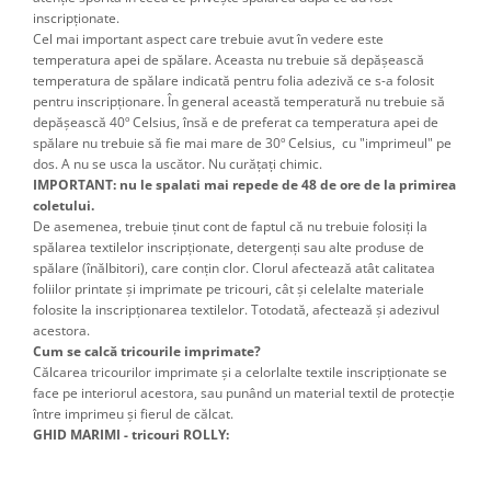
inscripţionate.
Cel mai important aspect care trebuie avut în vedere este
temperatura apei de spălare. Aceasta nu trebuie să depăşească
temperatura de spălare indicată pentru folia adezivă ce s-a folosit
pentru inscripţionare. În general această temperatură nu trebuie să
depăşească 40º Celsius, însă e de preferat ca temperatura apei de
spălare nu trebuie să fie mai mare de 30º Celsius, cu "imprimeul" pe
dos. A nu se usca la uscător. Nu curățați chimic.
IMPORTANT: nu le spalati mai repede de 48 de ore de la primirea
coletului.
De asemenea, trebuie ţinut cont de faptul că nu trebuie folosiţi la
spălarea textilelor inscripţionate, detergenţi sau alte produse de
spălare (înălbitori), care conţin clor. Clorul afectează atât calitatea
foliilor printate şi imprimate pe tricouri, cât şi celelalte materiale
folosite la inscripţionarea textilelor. Totodată, afectează şi adezivul
acestora.
Cum se calcă tricourile imprimate?
Călcarea tricourilor imprimate şi a celorlalte textile inscripţionate se
face pe interiorul acestora, sau punând un material textil de protecţie
între imprimeu şi fierul de călcat.
GHID MARIMI - tricouri ROLLY: