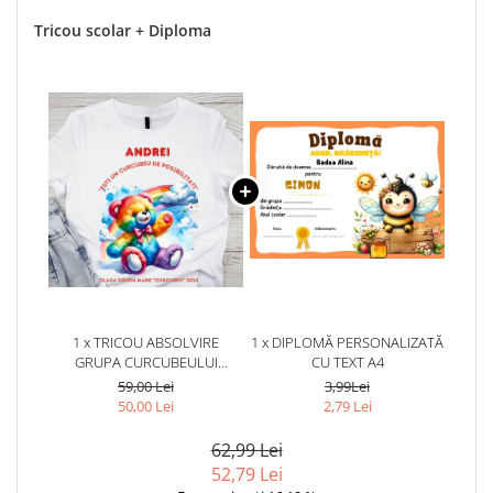
Tricou scolar + Diploma
1 x TRICOU ABSOLVIRE
1 x DIPLOMĂ PERSONALIZATĂ
GRUPA CURCUBEULUI
CU TEXT A4
PENTRU ELEVI CLASA 4 SAU
59,00 Lei
3,99Lei
GRADINITA ABS1083
50,00 Lei
2,79 Lei
62,99 Lei
52,79 Lei