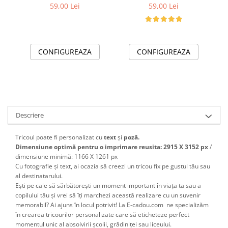
Spiderman cu tort
Barbie TAN1011
59,00 Lei
59,00 Lei
aniversar TAMM1015.5
CONFIGUREAZA
CONFIGUREAZA
Descriere
Tricoul poate fi personalizat cu
text
și
poză.
Dimensiune optimă pentru o imprimare reusita: 2915 X 3152 px
/
dimensiune minimă: 1166 X 1261 px
Cu fotografie și text, ai ocazia să creezi un tricou fix pe gustul tău sau
al destinatarului.
Ești pe cale să sărbătorești un moment important în viața ta sau a
copilului tău și vrei să îți marchezi această realizare cu un suvenir
memorabil? Ai ajuns în locul potrivit! La E-cadou.com ne specializăm
în crearea tricourilor personalizate care să eticheteze perfect
momentul unic al absolvirii școlii, grădiniței sau liceului.