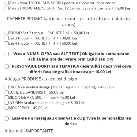
Vreau doar TRICOU ALB/NEGRU pentru a fi colorat - fara carioci
Tricouri de cuplu Valentine's Day
Tricou POLO alb maneca LUNGA 200-220 g/m² marimi COPII + 20,00
Vreau TRICOU ALB/NEGRU + Set 12 Carioci Lavabile Carioca + 16,00 Lei
Lei
Valentine's Day
Tricou ROSU maneca LUNGA ( STOC LIMITAT) 100% bumbac, 165 g/m²
PACHETE PROMO la tricouri maneca scurta (doar cu plata in
Cadouri pentru Bunici
- extracost + 20,00 Lei
avans)
Cadouri pentru Nasi si Fini
PROMO Set 2 tricouri - PACHET 2in1 + 50,00 Lei
Cadouri Craciun
Set 3 tricouri - PACHET 3in1 + 100,00 Lei
Set 4 tricouri - PACHET 4in1 + 160,00 Lei
Cadouri pentru Mama
Cadouri pentru profesori sau absolventi
Vreau NUME, CIFRA sau ALT TEXT ( Obligatoriu comanda se
achita inainte de livrare prin CARD sau OP)
Cadouri Back to school
PERSONAJUL DORIT sau TEMATICA desenului ( daca vrei ceva
Cadouri de Paște
diferit fata de grafica noastra)) + 10,00 Lei
Cadouri Traditionale Romanesti
Adauga PRODUSE cu acelasi design
8 Martie
SAPCA cu acelasi design ( 6ani+, reglabila in spate)) + 49,00 Lei
Cadouri pentru CUPLU El & Ea
CUTIE DE SANDWISH + 59,00 Lei
BIDON DE APA 500ml - inox + 45,00 Lei
Cadouri Iubitori de animale
INSIGNA scolara cu acelasi design + 8,00 Lei
Cadouri GRAVIDE
MOUSEPAD + 49,00 Lei
Cadouri pentru sportivi
Lasa-ne un mesaj sau observatie cu privire la personalizarea
Cadouri Pensionare
dorita
Informatii IMPORTANTE:
Cadouri Colegi, sefi sau angajati