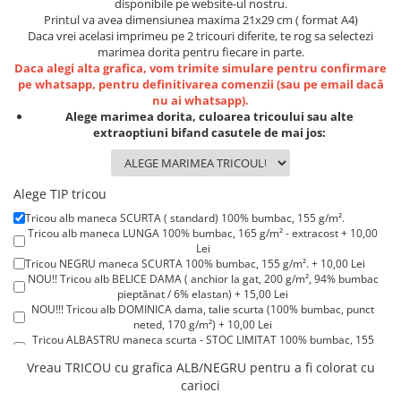
disponibile pe website-ul nostru.
Lenjerii de pat pentru copii
Printul va avea dimensiunea maxima 21x29 cm ( format A4)
Cadouri Cuplu
Daca vrei acelasi imprimeu pe 2 tricouri diferite, te rog sa selectezi
marimea dorita pentru fiecare in parte.
Fashion
Daca alegi alta grafica, vom trimite simulare pentru confirmare
Pijamale de CRACIUN
pe whatsapp, pentru definitivarea comenzii (sau pe email dacă
nu ai whatsapp).
Pijamale de dama
Alege marimea dorita, culoarea tricoului sau alte
Pijamale de barbati
extraoptiuni bifand casutele de mai jos:
Halate si capoate
Pijamale
Alege TIP tricou
WINTER Collection
Tricou alb maneca SCURTA ( standard) 100% bumbac, 155 g/m².
Halate si pijamale Family
Tricou alb maneca LUNGA 100% bumbac, 165 g/m² - extracost + 10,00
Incaltaminte
Lei
Tricou NEGRU maneca SCURTA 100% bumbac, 155 g/m². + 10,00 Lei
Seturi elegante femei
NOU!! Tricou alb BELICE DAMA ( anchior la gat, 200 g/m², 94% bumbac
Umbrele
pieptănat / 6% elastan) + 15,00 Lei
NOU!!! Tricou alb DOMINICA dama, talie scurta (100% bumbac, punct
Pijamale de copii
neted, 170 g/m²) + 10,00 Lei
Pijamale BIG SIZE femei
Tricou ALBASTRU maneca scurta - STOC LIMITAT 100% bumbac, 155
g/m². + 15,00 Lei
Cadouri ocazii speciale
Vreau TRICOU cu grafica ALB/NEGRU pentru a fi colorat cu
Tricou ROSU maneca scurta 100% bumbac, 155 g/m². + 15,00 Lei
carioci
Tricou POLO alb maneca SCURTA 200-220 g/m² - marimi COPII + 15,00
Tricouri de craciun
Lei