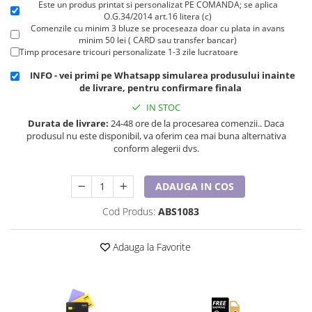
Este un produs printat si personalizat PE COMANDA; se aplica
Cadouri pentru Doctori
O.G.34/2014 art.16 litera (c)
Cadouri pentru Sfânta Maria
Comenzile cu minim 3 bluze se proceseaza doar cu plata in avans
minim 50 lei ( CARD sau transfer bancar)
Martisoare
Timp procesare tricouri personalizate 1-3 zile lucratoare
INFO - vei primi pe Whatsapp simularea produsului inainte
de livrare, pentru confirmare finala
IN STOC
Durata de livrare:
24-48 ore de la procesarea comenzii.. Daca
produsul nu este disponibil, va oferim cea mai buna alternativa
conform alegerii dvs.
ADAUGA IN COS
Cod Produs:
ABS1083
Adauga la Favorite