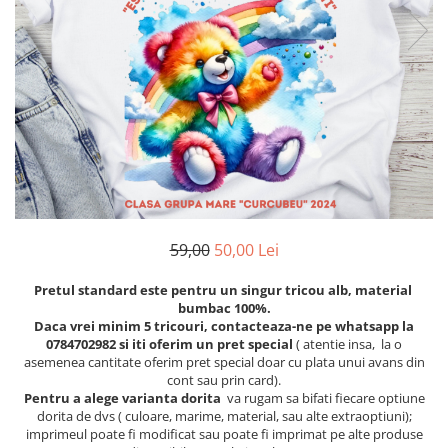
Etichete scolare
Cadouri barbati
Sepci personalizate
Seturi cadou barbati
Seturi cadou barbati portofel si curea
Bannere personalizate scoli si gradinite
Ceasuri pentru EL
Caserole personalizate sandwich
Cadouri craciun barbati
Saculeti personalizati
Cadouri personalizate barbati
Sticla de apa personalizata
Cadouri copii
Agende si caiete personalizate
Caciuli copii
Cadouri copii bebelusi 0+
59,00
50,00 Lei
Lenjerii de pat Disney
Pretul standard este pentru un singur tricou alb, material
Cadouri copii 1 an
bumbac 100%.
Cadouri craciun copii
Daca vrei minim 5 tricouri, contacteaza-ne pe whatsapp la
0784702982 si iti oferim un pret special
( atentie insa, la o
Colectia Disney
asemenea cantitate oferim pret special doar cu plata unui avans din
Sticlă pentru apa Personalizată
cont sau prin card).
Pentru a alege varianta dorita
va rugam sa bifati fiecare optiune
Sepci personalizate
dorita de dvs ( culoare, marime, material, sau alte extraoptiuni);
Seturi cadou pentru copii KID's Collection
imprimeul poate fi modificat sau poate fi imprimat pe alte produse