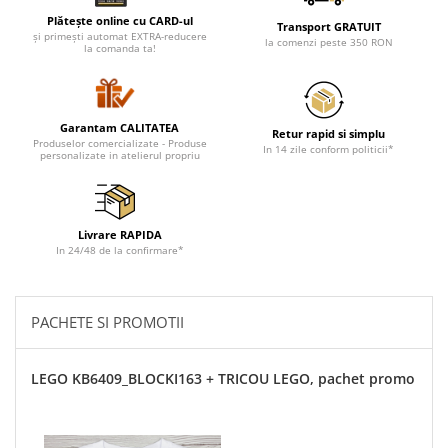
Plătește online cu CARD-ul
Transport GRATUIT
și primești automat EXTRA-reducere
la comenzi peste 350 RON
la comanda ta!
Garantam CALITATEA
Retur rapid si simplu
Produselor comercializate - Produse
In 14 zile conform politicii*
personalizate in atelierul propriu
Livrare RAPIDA
In 24/48 de la confirmare*
PACHETE SI PROMOTII
LEGO KB6409_BLOCKI163 + TRICOU LEGO, pachet promo