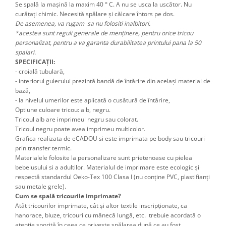
Se spală la mașină la maxim 40 ° C. A nu se usca la uscător. Nu
curățați chimic. Necesită spălare și călcare întors pe dos.
De asemenea, va rugam sa nu folositi inalbitori.
*acestea sunt reguli generale de menținere, pentru orice tricou
personalizat, pentru a va garanta durabilitatea printului pana la 50
spalari.
SPECIFICAȚII:
- croială tubulară,
- interiorul gulerului prezintă bandă de întărire din același material de
bază,
- la nivelul umerilor este aplicată o cusătură de întărire,
Optiune culoare tricou: alb, negru.
Tricoul alb are imprimeul negru sau colorat.
Tricoul negru poate avea imprimeu multicolor.
Grafica realizata de eCADOU si este imprimata pe body sau tricouri
prin transfer termic.
Materialele folosite la personalizare sunt prietenoase cu pielea
bebelusului si a adultilor. Materialul de imprimare este ecologic și
respectă standardul Oeko-Tex 100 Clasa I (nu conține PVC, plastifianți
sau metale grele).
Cum se spală tricourile imprimate?
Atât tricourilor imprimate, cât şi altor textile inscripţionate, ca
hanorace, bluze, tricouri cu mânecă lungă, etc. trebuie acordată o
atenţie sporită în ceea ce priveşte spălarea după ce au fost