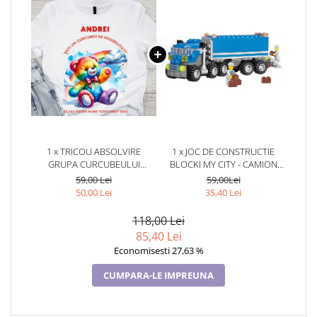
1 x TRICOU ABSOLVIRE
1 x JOC DE CONSTRUCTIE
GRUPA CURCUBEULUI
BLOCKI MY CITY - CAMION
PENTRU ELEVI CLASA 4 SAU
(163 PIESE)
59,00 Lei
59,00Lei
GRADINITA ABS1083
50,00 Lei
35,40 Lei
118,00 Lei
85,40 Lei
Economisesti 27,63 %
CUMPARA-LE IMPREUNA