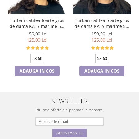
Turban catifea foarte gros
Turban catifea foarte gros
de dama KATY marime 58-
de dama KATY marime 58-
60, captuseala polar,
60, captuseala polar,
159,00 Lei
159,00 Lei
culoare bleomarin
culoare verde emerald
125,00 Lei
125,00 Lei
58-60
58-60
ADAUGA IN COS
ADAUGA IN COS
NEWSLETTER
Nu rata ofertele si promotiile noastre