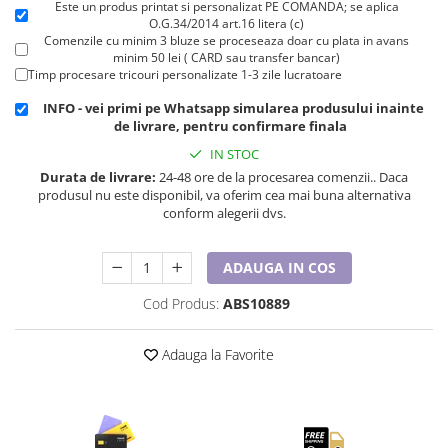
Este un produs printat si personalizat PE COMANDA; se aplica
Cadouri pentru Doctori
O.G.34/2014 art.16 litera (c)
Cadouri pentru Sfânta Maria
Comenzile cu minim 3 bluze se proceseaza doar cu plata in avans
minim 50 lei ( CARD sau transfer bancar)
Martisoare
Timp procesare tricouri personalizate 1-3 zile lucratoare
INFO - vei primi pe Whatsapp simularea produsului inainte
de livrare, pentru confirmare finala
IN STOC
Durata de livrare:
24-48 ore de la procesarea comenzii.. Daca
produsul nu este disponibil, va oferim cea mai buna alternativa
conform alegerii dvs.
ADAUGA IN COS
Cod Produs:
ABS10889
Adauga la Favorite