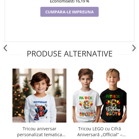
Economisesti 16,19 %
CUMPARA-LE IMPREUNA
PRODUSE ALTERNATIVE
Tricou aniversar
Tricou LEGO cu Cifră
personalizat tematica
Aniversară „Official” –
p