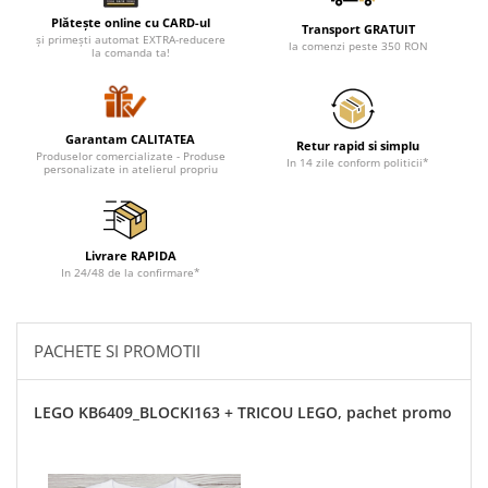
Plătește online cu CARD-ul
Transport GRATUIT
și primești automat EXTRA-reducere
la comenzi peste 350 RON
la comanda ta!
Garantam CALITATEA
Retur rapid si simplu
Produselor comercializate - Produse
In 14 zile conform politicii*
personalizate in atelierul propriu
Livrare RAPIDA
In 24/48 de la confirmare*
PACHETE SI PROMOTII
LEGO KB6409_BLOCKI163 + TRICOU LEGO, pachet promo