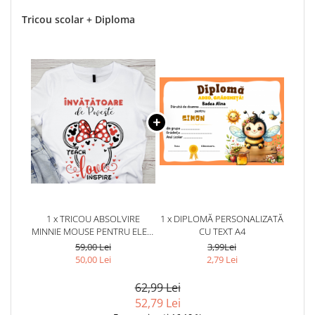
Tricou scolar + Diploma
1 x TRICOU ABSOLVIRE
1 x DIPLOMĂ PERSONALIZATĂ
MINNIE MOUSE PENTRU ELEVI
CU TEXT A4
CLASA 4 SAU GRADINITA
59,00 Lei
3,99Lei
ABS10889
50,00 Lei
2,79 Lei
62,99 Lei
52,79 Lei