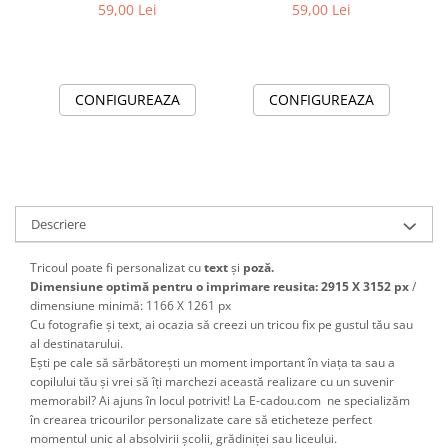
Spiderman cu tort
Cadou Personalizat
59,00 Lei
59,00 Lei
aniversar TAMM1015.4
pentru Copii | e-CADOU
CONFIGUREAZA
CONFIGUREAZA
Descriere
Tricoul poate fi personalizat cu
text
și
poză.
Dimensiune optimă pentru o imprimare reusita: 2915 X 3152 px
/
dimensiune minimă: 1166 X 1261 px
Cu fotografie și text, ai ocazia să creezi un tricou fix pe gustul tău sau
al destinatarului.
Ești pe cale să sărbătorești un moment important în viața ta sau a
copilului tău și vrei să îți marchezi această realizare cu un suvenir
memorabil? Ai ajuns în locul potrivit! La E-cadou.com ne specializăm
în crearea tricourilor personalizate care să eticheteze perfect
momentul unic al absolvirii școlii, grădiniței sau liceului.