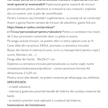
mod special și memorabil!
Explorează gama noastră de tricouri
personalizate pentru absolvire și creează-ți sau creează-i copilului
tău un suvenir unic și plin de semnificație.
Pentru comenzi sau întrebări suplimentare, nu ezitați să ne contactați
Avem o gama foarte variata de tricouri de absolvire, gasiti link aici 
https://www.e-cadou.com/produse?
c=Tricou+personalizat+pentru+absolvire
 Pentru o cantitate mai mare 
de 5 buc procesam comenzile doar cu plata in avans.
Pe langa aceste tricouri, va putem oferi si extra-optiuni cum ar fi: 
Cana alba din ceramica 330ml, asortata cu tematica tricoului
Ravas din hartie in interiorul canii, scris cu mesajul dorit pentru copii ( 
urare, felicitari, etc ...) 
Pungi albe din hartie 30x25x11 cm
Diploma cu tematica tricoului personalizata cu nume copil, nume 
invatatoare/educatoare/profesor - carton premium format A4 
dimensiune 21x29 cm 
Pentru orice alte detalii, ne puteti contacta pe whatsapp sau telefonic.
SPECIFICAȚII:
- croială tubulară,
- interiorul gulerului prezintă bandă de întărire din același material de
bază,
- la nivelul umerilor este aplicată o cusătură de întărire,
Instrucțiuni de întreținere
: