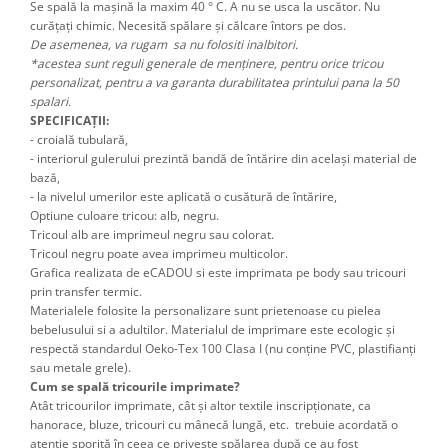
Se spală la mașină la maxim 40 ° C. A nu se usca la uscător. Nu
curățați chimic. Necesită spălare și călcare întors pe dos.
De asemenea, va rugam sa nu folositi inalbitori.
*acestea sunt reguli generale de menținere, pentru orice tricou
personalizat, pentru a va garanta durabilitatea printului pana la 50
spalari.
SPECIFICAȚII:
- croială tubulară,
- interiorul gulerului prezintă bandă de întărire din același material de
bază,
- la nivelul umerilor este aplicată o cusătură de întărire,
Optiune culoare tricou: alb, negru.
Tricoul alb are imprimeul negru sau colorat.
Tricoul negru poate avea imprimeu multicolor.
Grafica realizata de eCADOU si este imprimata pe body sau tricouri
prin transfer termic.
Materialele folosite la personalizare sunt prietenoase cu pielea
bebelusului si a adultilor. Materialul de imprimare este ecologic și
respectă standardul Oeko-Tex 100 Clasa I (nu conține PVC, plastifianți
sau metale grele).
Cum se spală tricourile imprimate?
Atât tricourilor imprimate, cât şi altor textile inscripţionate, ca
hanorace, bluze, tricouri cu mânecă lungă, etc. trebuie acordată o
atenţie sporită în ceea ce priveşte spălarea după ce au fost