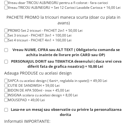
Vreau doar TRICOU ALB/NEGRU pentru a fi colorat - fara carioci
Tricouri de cuplu Valentine's Day
Tricou POLO alb maneca LUNGA 200-220 g/m² marimi COPII + 20,00
Vreau TRICOU ALB/NEGRU + Set 12 Carioci Lavabile Carioca + 16,00 Lei
Lei
Valentine's Day
Tricou ROSU maneca LUNGA ( STOC LIMITAT) 100% bumbac, 165 g/m²
PACHETE PROMO la tricouri maneca scurta (doar cu plata in
Cadouri pentru Bunici
- extracost + 20,00 Lei
avans)
Cadouri pentru Nasi si Fini
PROMO Set 2 tricouri - PACHET 2in1 + 50,00 Lei
Cadouri Craciun
Set 3 tricouri - PACHET 3in1 + 100,00 Lei
Set 4 tricouri - PACHET 4in1 + 160,00 Lei
Cadouri pentru Mama
Cadouri pentru profesori sau absolventi
Vreau NUME, CIFRA sau ALT TEXT ( Obligatoriu comanda se
achita inainte de livrare prin CARD sau OP)
Cadouri Back to school
PERSONAJUL DORIT sau TEMATICA desenului ( daca vrei ceva
Cadouri de Paște
diferit fata de grafica noastra)) + 10,00 Lei
Cadouri Traditionale Romanesti
Adauga PRODUSE cu acelasi design
8 Martie
SAPCA cu acelasi design ( 6ani+, reglabila in spate)) + 49,00 Lei
Cadouri pentru CUPLU El & Ea
CUTIE DE SANDWISH + 59,00 Lei
BIDON DE APA 500ml - inox + 45,00 Lei
Cadouri Iubitori de animale
INSIGNA scolara cu acelasi design + 8,00 Lei
Cadouri GRAVIDE
MOUSEPAD + 49,00 Lei
Cadouri pentru sportivi
Lasa-ne un mesaj sau observatie cu privire la personalizarea
Cadouri Pensionare
dorita
Informatii IMPORTANTE:
Cadouri Colegi, sefi sau angajati