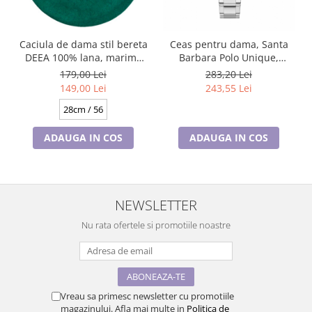
Caciula de dama stil bereta
Ceas pentru dama, Santa
DEEA 100% lana, marime
Barbara Polo Unique,
universala BA25.01. 630
SB.1.10474.1
179,00 Lei
283,20 Lei
verde made Polonia
149,00 Lei
243,55 Lei
28cm / 56
ADAUGA IN COS
ADAUGA IN COS
NEWSLETTER
Nu rata ofertele si promotiile noastre
Vreau sa primesc newsletter cu promotiile
magazinului. Afla mai multe in
Politica de