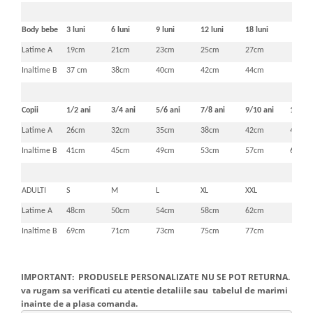
Body bebe
3 luni
6 luni
9 luni
12 luni
18 luni
Latime A
19cm
21cm
23cm
25cm
27cm
Inaltime B
37 cm
38cm
40cm
42cm
44cm
Copii
1/2 ani
3/4 ani
5/6 ani
7/8 ani
9/10 ani
11/12 
Latime A
26cm
32cm
35cm
38cm
42cm
46cm
Inaltime B
41cm
45cm
49cm
53cm
57cm
61cm
ADULTI
S
M
L
XL
XXL
Latime A
48cm
50cm
54cm
58cm
62cm
Inaltime B
69cm
71cm
73cm
75cm
77cm
IMPORTANT: PRODUSELE PERSONALIZATE NU SE POT RETURNA.
va rugam sa verificati cu atentie detaliile sau tabelul de marimi
inainte de a plasa comanda.