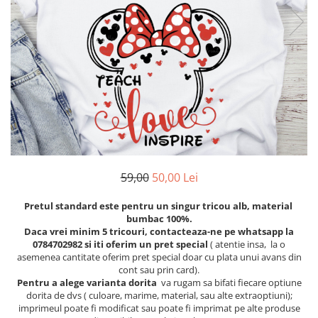
Etichete scolare
Cadouri barbati
Sepci personalizate
Seturi cadou barbati
Seturi cadou barbati portofel si curea
Bannere personalizate scoli si gradinite
Ceasuri pentru EL
Caserole personalizate sandwich
Cadouri craciun barbati
Saculeti personalizati
Cadouri personalizate barbati
Sticla de apa personalizata
Cadouri copii
Agende si caiete personalizate
Caciuli copii
Cadouri copii bebelusi 0+
59,00
50,00 Lei
Lenjerii de pat Disney
Pretul standard este pentru un singur tricou alb, material
Cadouri copii 1 an
bumbac 100%.
Cadouri craciun copii
Daca vrei minim 5 tricouri, contacteaza-ne pe whatsapp la
0784702982 si iti oferim un pret special
( atentie insa, la o
Colectia Disney
asemenea cantitate oferim pret special doar cu plata unui avans din
Sticlă pentru apa Personalizată
cont sau prin card).
Pentru a alege varianta dorita
va rugam sa bifati fiecare optiune
Sepci personalizate
dorita de dvs ( culoare, marime, material, sau alte extraoptiuni);
Seturi cadou pentru copii KID's Collection
imprimeul poate fi modificat sau poate fi imprimat pe alte produse