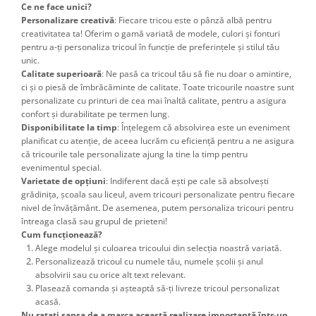
Ce ne face unici?
Personalizare creativă
: Fiecare tricou este o pânză albă pentru
creativitatea ta! Oferim o gamă variată de modele, culori și fonturi
pentru a-ți personaliza tricoul în funcție de preferințele și stilul tău
unic.
Calitate superioară
: Ne pasă ca tricoul tău să fie nu doar o amintire,
ci și o piesă de îmbrăcăminte de calitate. Toate tricourile noastre sunt
personalizate cu printuri de cea mai înaltă calitate, pentru a asigura
confort și durabilitate pe termen lung.
Disponibilitate la timp
: Înțelegem că absolvirea este un eveniment
planificat cu atenție, de aceea lucrăm cu eficiență pentru a ne asigura
că tricourile tale personalizate ajung la tine la timp pentru
evenimentul special.
Varietate de opțiuni
: Indiferent dacă ești pe cale să absolvești
grădinița, școala sau liceul, avem tricouri personalizate pentru fiecare
nivel de învățământ. De asemenea, putem personaliza tricouri pentru
întreaga clasă sau grupul de prieteni!
Cum funcționează?
Alege modelul și culoarea tricoului din selecția noastră variată.
Personalizează tricoul cu numele tău, numele școlii și anul
absolvirii sau cu orice alt text relevant.
Plasează comanda și așteaptă să-ți livreze tricoul personalizat
acasă.
Nu ratați șansa de a marca această realizare importantă într-un