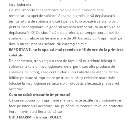
inscripţionate.
Cel mai important aspect care trebuie avut în vedere este
temperatura apei de spălare. Aceasta nu trebuie să depăşească
temperatura de spălare indicată pentru folia adezivă ce s-a folosit
pentru inscripţionare. În general această temperatură nu trebuie să
depăşească 40º Celsius, însă e de preferat ca temperatura apei de
spălare nu trebuie să fie mai mare de 30º Celsius, cu "imprimeul" pe
dos. A nu se usca la uscător. Nu curățați chimic.
IMPORTANT: nu le spalati mai repede de 48 de ore de la primirea
coletului.
De asemenea, trebuie ţinut cont de faptul că nu trebuie folosiţi la
spălarea textilelor inscripţionate, detergenţi sau alte produse de
spălare (înălbitori), care conţin clor. Clorul afectează atât calitatea
foliilor printate şi imprimate pe tricouri, cât şi celelalte materiale
folosite la inscripţionarea textilelor. Totodată, afectează şi adezivul
acestora.
Cum se calcă tricourile imprimate?
Călcarea tricourilor imprimate şi a celorlalte textile inscripţionate se
face pe interiorul acestora, sau punând un material textil de protecţie
între imprimeu şi fierul de călcat.
GHID MARIMI - tricouri ROLLY: