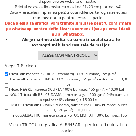
disponibile pe website-ul nostru.
Lenjerii de pat pentru copii
Printul va avea dimensiunea maxima 21x29 cm ( format A4)
Cadouri Cuplu
Daca vrei acelasi imprimeu pe 2 tricouri diferite, te rog sa selectezi
marimea dorita pentru fiecare in parte.
Fashion
Daca alegi alta grafica, vom trimite simulare pentru confirmare
Pijamale de CRACIUN
pe whatsapp, pentru definitivarea comenzii (sau pe email dacă
nu ai whatsapp).
Pijamale de dama
Alege marimea dorita, culoarea tricoului sau alte
Pijamale de barbati
extraoptiuni bifand casutele de mai jos:
Halate si capoate
Pijamale
Alege TIP tricou
WINTER Collection
Tricou alb maneca SCURTA ( standard) 100% bumbac, 155 g/m².
Halate si pijamale Family
Tricou alb maneca LUNGA 100% bumbac, 165 g/m² - extracost + 10,00
Incaltaminte
Lei
Tricou NEGRU maneca SCURTA 100% bumbac, 155 g/m². + 10,00 Lei
Seturi elegante femei
NOU!! Tricou alb BELICE DAMA ( anchior la gat, 200 g/m², 94% bumbac
Umbrele
pieptănat / 6% elastan) + 15,00 Lei
NOU!!! Tricou alb DOMINICA dama, talie scurta (100% bumbac, punct
Pijamale de copii
neted, 170 g/m²) + 10,00 Lei
Pijamale BIG SIZE femei
Tricou ALBASTRU maneca scurta - STOC LIMITAT 100% bumbac, 155
g/m². + 15,00 Lei
Cadouri ocazii speciale
Vreau TRICOU cu grafica ALB/NEGRU pentru a fi colorat cu
Tricou ROSU maneca scurta 100% bumbac, 155 g/m². + 15,00 Lei
carioci
Tricou POLO alb maneca SCURTA 200-220 g/m² - marimi COPII + 15,00
Tricouri de craciun
Lei