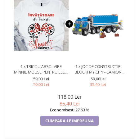
1 x TRICOU ABSOLVIRE
1 x JOC DE CONSTRUCTIE
MINNIE MOUSE PENTRU ELEVI
BLOCKI MY CITY - CAMION
CLASA 4 SAU GRADINITA
(163 PIESE)
59,00 Lei
59,00Lei
ABS10889
50,00 Lei
35,40 Lei
118,00 Lei
85,40 Lei
Economisesti 27,63 %
CUMPARA-LE IMPREUNA