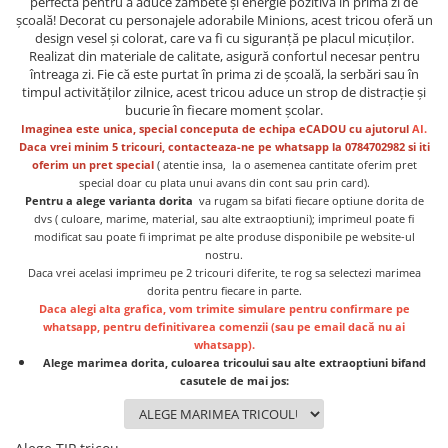
perfectă pentru a aduce zâmbete și energie pozitivă în prima zi de
Lenjerii de pat pentru copii
școală! Decorat cu personajele adorabile Minions, acest tricou oferă un
Cadouri Cuplu
design vesel și colorat, care va fi cu siguranță pe placul micuților.
Realizat din materiale de calitate, asigură confortul necesar pentru
Fashion
întreaga zi. Fie că este purtat în prima zi de școală, la serbări sau în
timpul activităților zilnice, acest tricou aduce un strop de distracție și
Pijamale de CRACIUN
bucurie în fiecare moment școlar.
Pijamale de dama
Imaginea este unica, special conceputa de echipa eCADOU cu ajutorul
AI.
Pijamale de barbati
Daca vrei minim 5 tricouri, contacteaza-ne pe whatsapp la 0784702982 si iti
oferim un pret special
( atentie insa, la o asemenea cantitate oferim pret
Halate si capoate
special doar cu plata unui avans din cont sau prin card).
Pijamale
Pentru a alege varianta dorita
va rugam sa bifati fiecare optiune dorita de
dvs ( culoare, marime, material, sau alte extraoptiuni); imprimeul poate fi
WINTER Collection
modificat sau poate fi imprimat pe alte produse disponibile pe website-ul
Halate si pijamale Family
nostru.
Daca vrei acelasi imprimeu pe 2 tricouri diferite, te rog sa selectezi marimea
Incaltaminte
dorita pentru fiecare in parte.
Seturi elegante femei
Daca alegi alta grafica, vom trimite simulare pentru confirmare pe
Umbrele
whatsapp, pentru definitivarea comenzii (sau pe email dacă nu ai
whatsapp).
Pijamale de copii
Alege marimea dorita, culoarea tricoului sau alte extraoptiuni bifand
Pijamale BIG SIZE femei
casutele de mai jos:
Cadouri ocazii speciale
Tricouri de craciun