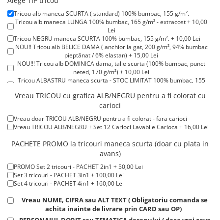
Alege TIP tricou
Tricouri de cuplu Valentine's Day
Tricou alb maneca SCURTA ( standard) 100% bumbac, 155 g/m².
Valentine's Day
Tricou alb maneca LUNGA 100% bumbac, 165 g/m² - extracost + 10,00
Lei
Cadouri pentru Bunici
Tricou NEGRU maneca SCURTA 100% bumbac, 155 g/m². + 10,00 Lei
Cadouri pentru Nasi si Fini
NOU!! Tricou alb BELICE DAMA ( anchior la gat, 200 g/m², 94% bumbac
pieptănat / 6% elastan) + 15,00 Lei
Cadouri Craciun
NOU!!! Tricou alb DOMINICA dama, talie scurta (100% bumbac, punct
Cadouri pentru Mama
neted, 170 g/m²) + 10,00 Lei
Tricou ALBASTRU maneca scurta - STOC LIMITAT 100% bumbac, 155
Cadouri pentru profesori sau absolventi
g/m². + 15,00 Lei
Vreau TRICOU cu grafica ALB/NEGRU pentru a fi colorat cu
Cadouri Back to school
Tricou ROSU maneca scurta 100% bumbac, 155 g/m². + 15,00 Lei
carioci
Tricou POLO alb maneca SCURTA 200-220 g/m² - marimi COPII + 15,00
Cadouri de Paște
Lei
Vreau doar TRICOU ALB/NEGRU pentru a fi colorat - fara carioci
Cadouri Traditionale Romanesti
Tricou POLO alb maneca LUNGA 200-220 g/m² marimi COPII + 20,00
Vreau TRICOU ALB/NEGRU + Set 12 Carioci Lavabile Carioca + 16,00 Lei
Lei
8 Martie
Tricou ROSU maneca LUNGA ( STOC LIMITAT) 100% bumbac, 165 g/m²
PACHETE PROMO la tricouri maneca scurta (doar cu plata in
Cadouri pentru CUPLU El & Ea
- extracost + 20,00 Lei
avans)
Cadouri Iubitori de animale
PROMO Set 2 tricouri - PACHET 2in1 + 50,00 Lei
Cadouri GRAVIDE
Set 3 tricouri - PACHET 3in1 + 100,00 Lei
Set 4 tricouri - PACHET 4in1 + 160,00 Lei
Cadouri pentru sportivi
Cadouri Pensionare
Vreau NUME, CIFRA sau ALT TEXT ( Obligatoriu comanda se
achita inainte de livrare prin CARD sau OP)
Cadouri Colegi, sefi sau angajati