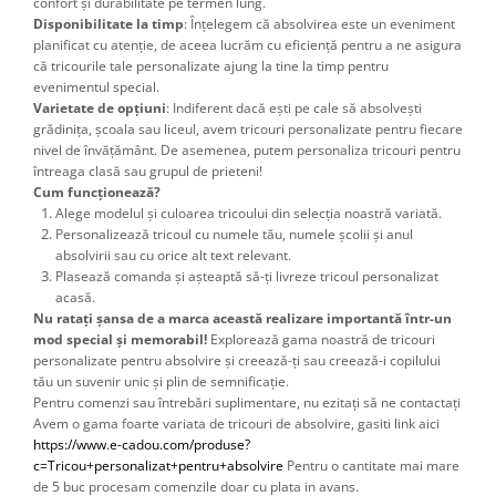
confort și durabilitate pe termen lung.
Disponibilitate la timp
: Înțelegem că absolvirea este un eveniment
planificat cu atenție, de aceea lucrăm cu eficiență pentru a ne asigura
că tricourile tale personalizate ajung la tine la timp pentru
evenimentul special.
Varietate de opțiuni
: Indiferent dacă ești pe cale să absolvești
grădinița, școala sau liceul, avem tricouri personalizate pentru fiecare
nivel de învățământ. De asemenea, putem personaliza tricouri pentru
întreaga clasă sau grupul de prieteni!
Cum funcționează?
Alege modelul și culoarea tricoului din selecția noastră variată.
Personalizează tricoul cu numele tău, numele școlii și anul
absolvirii sau cu orice alt text relevant.
Plasează comanda și așteaptă să-ți livreze tricoul personalizat
acasă.
Nu ratați șansa de a marca această realizare importantă într-un
mod special și memorabil!
Explorează gama noastră de tricouri
personalizate pentru absolvire și creează-ți sau creează-i copilului
tău un suvenir unic și plin de semnificație.
Pentru comenzi sau întrebări suplimentare, nu ezitați să ne contactați
Avem o gama foarte variata de tricouri de absolvire, gasiti link aici 
https://www.e-cadou.com/produse?
c=Tricou+personalizat+pentru+absolvire
 Pentru o cantitate mai mare 
de 5 buc procesam comenzile doar cu plata in avans.