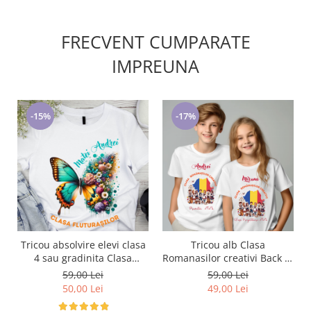
FRECVENT CUMPARATE
IMPREUNA
-15%
-17%
Tricou absolvire elevi clasa
Tricou alb Clasa
4 sau gradinita Clasa
Romanasilor creativi Back to
fluturasilor cu text sau poze
school prima zi de gradinita
59,00 Lei
59,00 Lei
ABS1063
din bumbac ABS11330
50,00 Lei
49,00 Lei