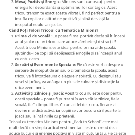
Mesaj Pozitiv și Energic
: Minions sunt cunoscuți pentru
energia lor debordantă și optimismul lor contagios. Acest
tricou transmite exact aceste vibrații, fiind perfect pentru a
insufla copiilor o atitudine pozitivă și plină de viață la
începutul noului an școlar.
Când Poți Folosi Tricoul cu Tematica Minions?
Prima Zi de Școală
: Ce poate fi mai potrivit decât să îți începi
anul școlar cu un tricou care aduce zâmbete și distracție?
Acest tricou Minions este ideal pentru prima zi de școală,
ajutându-i pe copii să depășească emoțiile și să înceapă anul
cu entuziasm.
Serbări și Evenimente Speciale
: Fie că este vorba despre o
serbare de început de an sau o zi tematică la școală, acest
tricou va fi întotdeauna o alegere inspirată. Cu designul său
vesel și jucăuș, va adăuga un plus de culoare și distracție la
orice eveniment.
Activități Zilnice și Joacă
: Acest tricou nu este doar pentru
ocazii speciale – poate fi purtat și în activitățile zilnice, fie la
școală, fie în timpul liber. Cu un astfel de tricou, fiecare zi
devine mai distractivă, iar copiii se vor bucura să îl poarte la
joacă sau la întâlnirile cu prietenii.
Tricoul cu tematica Minions pentru „Back to School” este mai
mult decât un simplu articol vestimentar – este un mod de a
aduce bucurie și energie pozitivă în viața micuțului tău. Fie că este