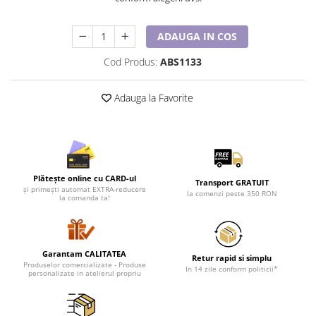
ADAUGA IN COS
Cod Produs:
ABS1133
Adauga la Favorite
Plătește online cu CARD-ul
Transport GRATUIT
și primești automat EXTRA-reducere
la comenzi peste 350 RON
la comanda ta!
Garantam CALITATEA
Retur rapid si simplu
Produselor comercializate - Produse
In 14 zile conform politicii*
personalizate in atelierul propriu