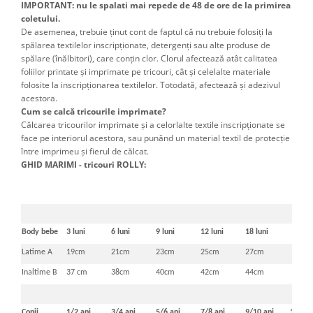
IMPORTANT: nu le spalati mai repede de 48 de ore de la primirea
coletului.
De asemenea, trebuie ţinut cont de faptul că nu trebuie folosiţi la
spălarea textilelor inscripţionate, detergenţi sau alte produse de
spălare (înălbitori), care conţin clor. Clorul afectează atât calitatea
foliilor printate şi imprimate pe tricouri, cât şi celelalte materiale
folosite la inscripţionarea textilelor. Totodată, afectează şi adezivul
acestora.
Cum se calcă tricourile imprimate?
Călcarea tricourilor imprimate şi a celorlalte textile inscripţionate se
face pe interiorul acestora, sau punând un material textil de protecţie
între imprimeu şi fierul de călcat.
GHID MARIMI - tricouri ROLLY:
Body bebe
3 luni
6 luni
9 luni
12 luni
18 luni
Latime A
19cm
21cm
23cm
25cm
27cm
Inaltime B
37 cm
38cm
40cm
42cm
44cm
Copii
1/2 ani
3/4 ani
5/6 ani
7/8 ani
9/10 ani
11/12 