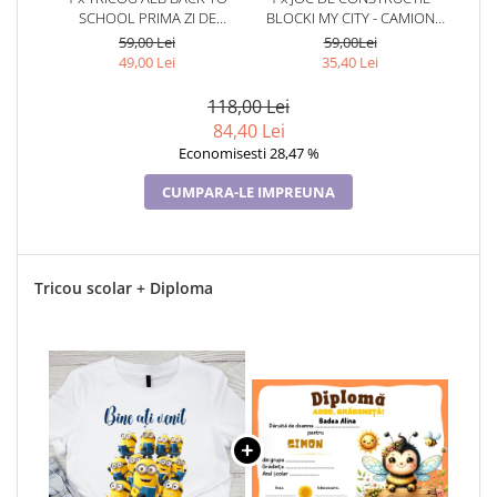
SCHOOL PRIMA ZI DE
BLOCKI MY CITY - CAMION
GRADINITA DIN BUMBAC
(163 PIESE)
59,00 Lei
59,00Lei
TEMATICA MINIONI ABS1133
49,00 Lei
35,40 Lei
118,00 Lei
84,40 Lei
Economisesti 28,47 %
CUMPARA-LE IMPREUNA
Tricou scolar + Diploma