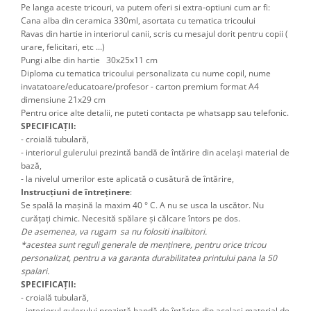
Pe langa aceste tricouri, va putem oferi si extra-optiuni cum ar fi: 
Cana alba din ceramica 330ml, asortata cu tematica tricoului
Ravas din hartie in interiorul canii, scris cu mesajul dorit pentru copii ( 
urare, felicitari, etc ...) 
Pungi albe din hartie 30x25x11 cm
Diploma cu tematica tricoului personalizata cu nume copil, nume 
invatatoare/educatoare/profesor - carton premium format A4 
dimensiune 21x29 cm 
Pentru orice alte detalii, ne puteti contacta pe whatsapp sau telefonic.
SPECIFICAȚII:
- croială tubulară,
- interiorul gulerului prezintă bandă de întărire din același material de
bază,
- la nivelul umerilor este aplicată o cusătură de întărire,
Instrucțiuni de întreținere
:
Se spală la mașină la maxim 40 ° C. A nu se usca la uscător. Nu
curățați chimic. Necesită spălare și călcare întors pe dos.
De asemenea, va rugam sa nu folositi inalbitori.
*acestea sunt reguli generale de menținere, pentru orice tricou
personalizat, pentru a va garanta durabilitatea printului pana la 50
spalari.
SPECIFICAȚII:
- croială tubulară,
- interiorul gulerului prezintă bandă de întărire din același material de