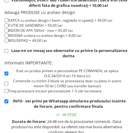
PERSONAJUL DORIT sau TEMATICA desenului ( daca vrei ceva
Cadouri pentru Doctori
diferit fata de grafica noastra)) + 10,00 Lei
Cadouri pentru Sfânta Maria
Adauga PRODUSE cu acelasi design
Martisoare
SAPCA cu acelasi design ( 6ani+, reglabila in spate)) + 49,00 Lei
CUTIE DE SANDWISH + 59,00 Lei
BIDON DE APA 500ml - inox + 45,00 Lei
INSIGNA scolara cu acelasi design + 8,00 Lei
MOUSEPAD + 49,00 Lei
Lasa-ne un mesaj sau observatie cu privire la personalizarea
dorita
Informatii IMPORTANTE:
Este un produs printat si personalizat PE COMANDA; se aplica
O.G.34/2014 art.16 litera (c)
Comenzile cu minim 3 bluze se proceseaza doar cu plata in avans
minim 50 lei ( CARD sau transfer bancar)
Timp procesare tricouri personalizate 1-3 zile lucratoare
INFO - vei primi pe Whatsapp simularea produsului inainte
de livrare, pentru confirmare finala
IN STOC
Durata de livrare:
24-48 ore de la procesarea comenzii.. Daca
produsul nu este disponibil, va oferim cea mai buna alternativa
conform alegerii dvs.