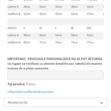
Latime A
26cm
32cm
35cm
38cm
42cm
46cm
Inaltime B
41cm
45cm
49cm
53cm
57cm
61cm
ADULTI
S
M
L
XL
XXL
Latime A
48cm
50cm
54cm
58cm
62cm
Inaltime B
69cm
71cm
73cm
75cm
77cm
IMPORTANT: PRODUSELE PERSONALIZATE NU SE POT RETURNA.
va rugam sa verificati cu atentie detaliile sau tabelul de marimi
inainte de a plasa comanda.
Tip produs:
Tricou
Informatii conformitate produs
Review-uri
(0)