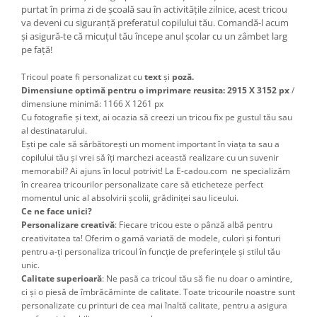
purtat în prima zi de școală sau în activitățile zilnice, acest tricou
va deveni cu siguranță preferatul copilului tău. Comandă-l acum
și asigură-te că micuțul tău începe anul școlar cu un zâmbet larg
pe față!
Tricoul poate fi personalizat cu
text
și
poză.
Dimensiune optimă pentru o imprimare reusita: 2915 X 3152 px
/
dimensiune minimă: 1166 X 1261 px
Cu fotografie și text, ai ocazia să creezi un tricou fix pe gustul tău sau
al destinatarului.
Ești pe cale să sărbătorești un moment important în viața ta sau a
copilului tău și vrei să îți marchezi această realizare cu un suvenir
memorabil? Ai ajuns în locul potrivit! La E-cadou.com ne specializăm
în crearea tricourilor personalizate care să eticheteze perfect
momentul unic al absolvirii școlii, grădiniței sau liceului.
Ce ne face unici?
Personalizare creativă
: Fiecare tricou este o pânză albă pentru
creativitatea ta! Oferim o gamă variată de modele, culori și fonturi
pentru a-ți personaliza tricoul în funcție de preferințele și stilul tău
unic.
Calitate superioară
: Ne pasă ca tricoul tău să fie nu doar o amintire,
ci și o piesă de îmbrăcăminte de calitate. Toate tricourile noastre sunt
personalizate cu printuri de cea mai înaltă calitate, pentru a asigura