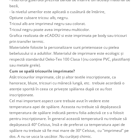
bază,
- la nivelul umerilor este aplicată o cusătură de întărire,
Optiune culoare tricou: alb, negru.
Tricoul alb are imprimeul negru sau colorat.
Tricoul negru poate avea imprimeu multicolor.
Grafica realizata de eCADOU si este imprimata pe body sau tricouri
prin transfer termic.
Materialele folosite la personalizare sunt prietenoase cu pielea
bebelusului si a adultilor. Materialul de imprimare este ecologic și
respectă standardul Oeko-Tex 100 Clasa I (nu conține PVC, plastifianți
sau metale grele).
Cum se spală tricourile imprimate?
Atât tricourilor imprimate, cât şi altor textile inscripţionate, ca
hanorace, bluze, tricouri cu mânecă lungă, etc. trebuie acordată o
atenţie sporită în ceea ce priveşte spălarea după ce au fost
inscripţionate.
Cel mai important aspect care trebuie avut în vedere este
temperatura apei de spălare. Aceasta nu trebuie să depăşească
temperatura de spălare indicată pentru folia adezivă ce s-a folosit
pentru inscripţionare. În general această temperatură nu trebuie să
depăşească 40º Celsius, însă e de preferat ca temperatura apei de
spălare nu trebuie să fie mai mare de 30º Celsius, cu "imprimeul" pe
dos. A nu se usca la uscător. Nu curățați chimic.