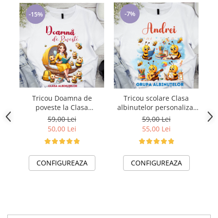
-7%
-15%
Tricou Doamna de
Tricou scolare Clasa
poveste la Clasa
albinutelor personalizat
„N
albinutelor pentru scoala
pentru absolventi de
59,00 Lei
59,00 Lei
sau gradinita ABS1068.41
scoala sau gradinita
50,00 Lei
55,00 Lei
CONFIGUREAZA
CONFIGUREAZA