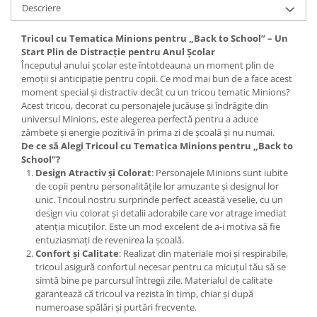
Descriere
Tricoul cu Tematica Minions pentru „Back to School” – Un
Start Plin de Distracție pentru Anul Școlar
Începutul anului școlar este întotdeauna un moment plin de
emoții și anticipație pentru copii. Ce mod mai bun de a face acest
moment special și distractiv decât cu un tricou tematic Minions?
Acest tricou, decorat cu personajele jucăușe și îndrăgite din
universul Minions, este alegerea perfectă pentru a aduce
zâmbete și energie pozitivă în prima zi de școală și nu numai.
De ce să Alegi Tricoul cu Tematica Minions pentru „Back to
School”?
Design Atractiv și Colorat
: Personajele Minions sunt iubite
de copii pentru personalitățile lor amuzante și designul lor
unic. Tricoul nostru surprinde perfect această veselie, cu un
design viu colorat și detalii adorabile care vor atrage imediat
atenția micuților. Este un mod excelent de a-i motiva să fie
entuziasmați de revenirea la școală.
Confort și Calitate
: Realizat din materiale moi și respirabile,
tricoul asigură confortul necesar pentru ca micuțul tău să se
simtă bine pe parcursul întregii zile. Materialul de calitate
garantează că tricoul va rezista în timp, chiar și după
numeroase spălări și purtări frecvente.