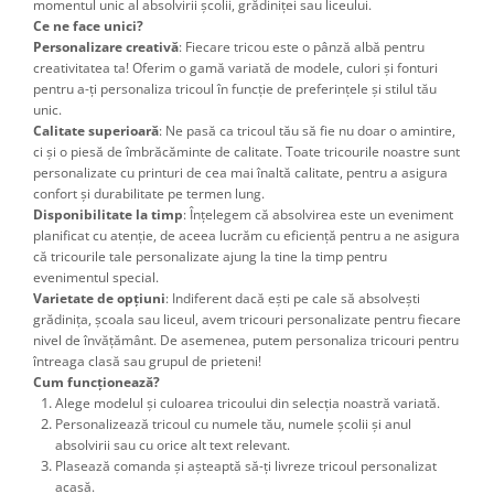
momentul unic al absolvirii școlii, grădiniței sau liceului.
Ce ne face unici?
Personalizare creativă
: Fiecare tricou este o pânză albă pentru
creativitatea ta! Oferim o gamă variată de modele, culori și fonturi
pentru a-ți personaliza tricoul în funcție de preferințele și stilul tău
unic.
Calitate superioară
: Ne pasă ca tricoul tău să fie nu doar o amintire,
ci și o piesă de îmbrăcăminte de calitate. Toate tricourile noastre sunt
personalizate cu printuri de cea mai înaltă calitate, pentru a asigura
confort și durabilitate pe termen lung.
Disponibilitate la timp
: Înțelegem că absolvirea este un eveniment
planificat cu atenție, de aceea lucrăm cu eficiență pentru a ne asigura
că tricourile tale personalizate ajung la tine la timp pentru
evenimentul special.
Varietate de opțiuni
: Indiferent dacă ești pe cale să absolvești
grădinița, școala sau liceul, avem tricouri personalizate pentru fiecare
nivel de învățământ. De asemenea, putem personaliza tricouri pentru
întreaga clasă sau grupul de prieteni!
Cum funcționează?
Alege modelul și culoarea tricoului din selecția noastră variată.
Personalizează tricoul cu numele tău, numele școlii și anul
absolvirii sau cu orice alt text relevant.
Plasează comanda și așteaptă să-ți livreze tricoul personalizat
acasă.