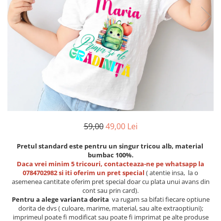
Etichete scolare
Cadouri barbati
Sepci personalizate
Seturi cadou barbati
Seturi cadou barbati portofel si curea
Bannere personalizate scoli si gradinite
Ceasuri pentru EL
Caserole personalizate sandwich
Cadouri craciun barbati
Saculeti personalizati
Cadouri personalizate barbati
Sticla de apa personalizata
Cadouri copii
Agende si caiete personalizate
Caciuli copii
Cadouri copii bebelusi 0+
59,00
49,00 Lei
Lenjerii de pat Disney
Pretul standard este pentru un singur tricou alb, material
Cadouri copii 1 an
bumbac 100%.
Cadouri craciun copii
Daca vrei minim 5 tricouri, contacteaza-ne pe whatsapp la
Colectia Disney
0784702982 si iti oferim un pret special
( atentie insa, la o
asemenea cantitate oferim pret special doar cu plata unui avans din
Sticlă pentru apa Personalizată
cont sau prin card).
Sepci personalizate
Pentru a alege varianta dorita
va rugam sa bifati fiecare optiune
dorita de dvs ( culoare, marime, material, sau alte extraoptiuni);
Seturi cadou pentru copii KID's Collection
imprimeul poate fi modificat sau poate fi imprimat pe alte produse