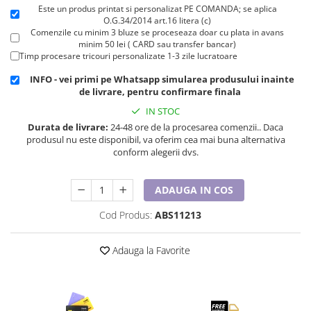
Cadouri pentru Doctori
Este un produs printat si personalizat PE COMANDA; se aplica
O.G.34/2014 art.16 litera (c)
Cadouri pentru Sfânta Maria
Comenzile cu minim 3 bluze se proceseaza doar cu plata in avans
Martisoare
minim 50 lei ( CARD sau transfer bancar)
Timp procesare tricouri personalizate 1-3 zile lucratoare
INFO - vei primi pe Whatsapp simularea produsului inainte
de livrare, pentru confirmare finala
IN STOC
Durata de livrare:
24-48 ore de la procesarea comenzii.. Daca
produsul nu este disponibil, va oferim cea mai buna alternativa
conform alegerii dvs.
ADAUGA IN COS
Cod Produs:
ABS11213
Adauga la Favorite