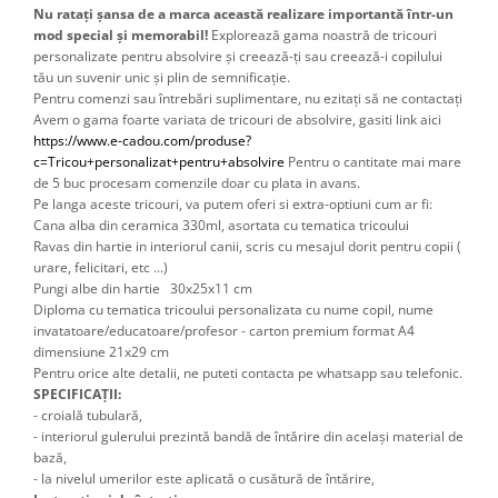
Nu ratați șansa de a marca această realizare importantă într-un
mod special și memorabil!
Explorează gama noastră de tricouri
personalizate pentru absolvire și creează-ți sau creează-i copilului
tău un suvenir unic și plin de semnificație.
Pentru comenzi sau întrebări suplimentare, nu ezitați să ne contactați
Avem o gama foarte variata de tricouri de absolvire, gasiti link aici 
https://www.e-cadou.com/produse?
c=Tricou+personalizat+pentru+absolvire
 Pentru o cantitate mai mare 
de 5 buc procesam comenzile doar cu plata in avans.
Pe langa aceste tricouri, va putem oferi si extra-optiuni cum ar fi: 
Cana alba din ceramica 330ml, asortata cu tematica tricoului
Ravas din hartie in interiorul canii, scris cu mesajul dorit pentru copii ( 
urare, felicitari, etc ...) 
Pungi albe din hartie 30x25x11 cm
Diploma cu tematica tricoului personalizata cu nume copil, nume 
invatatoare/educatoare/profesor - carton premium format A4 
dimensiune 21x29 cm 
Pentru orice alte detalii, ne puteti contacta pe whatsapp sau telefonic.
SPECIFICAȚII:
- croială tubulară,
- interiorul gulerului prezintă bandă de întărire din același material de
bază,
- la nivelul umerilor este aplicată o cusătură de întărire,