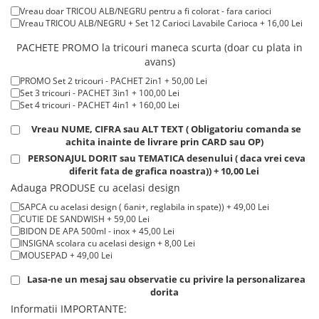
Lei
Tricouri de cuplu Valentine's Day
Vreau doar TRICOU ALB/NEGRU pentru a fi colorat - fara carioci
Tricou POLO alb maneca LUNGA 200-220 g/m² marimi COPII + 20,00
Vreau TRICOU ALB/NEGRU + Set 12 Carioci Lavabile Carioca + 16,00 Lei
Lei
Valentine's Day
Tricou ROSU maneca LUNGA ( STOC LIMITAT) 100% bumbac, 165 g/m²
PACHETE PROMO la tricouri maneca scurta (doar cu plata in
Cadouri pentru Bunici
- extracost + 20,00 Lei
avans)
Cadouri pentru Nasi si Fini
PROMO Set 2 tricouri - PACHET 2in1 + 50,00 Lei
Cadouri Craciun
Set 3 tricouri - PACHET 3in1 + 100,00 Lei
Cadouri pentru Mama
Set 4 tricouri - PACHET 4in1 + 160,00 Lei
Cadouri pentru profesori sau absolventi
Vreau NUME, CIFRA sau ALT TEXT ( Obligatoriu comanda se
Cadouri Back to school
achita inainte de livrare prin CARD sau OP)
PERSONAJUL DORIT sau TEMATICA desenului ( daca vrei ceva
Cadouri de Paște
diferit fata de grafica noastra)) + 10,00 Lei
Cadouri Traditionale Romanesti
Adauga PRODUSE cu acelasi design
8 Martie
SAPCA cu acelasi design ( 6ani+, reglabila in spate)) + 49,00 Lei
Cadouri pentru CUPLU El & Ea
CUTIE DE SANDWISH + 59,00 Lei
BIDON DE APA 500ml - inox + 45,00 Lei
Cadouri Iubitori de animale
INSIGNA scolara cu acelasi design + 8,00 Lei
Cadouri GRAVIDE
MOUSEPAD + 49,00 Lei
Cadouri pentru sportivi
Lasa-ne un mesaj sau observatie cu privire la personalizarea
Cadouri Pensionare
dorita
Cadouri Colegi, sefi sau angajati
Informatii IMPORTANTE: