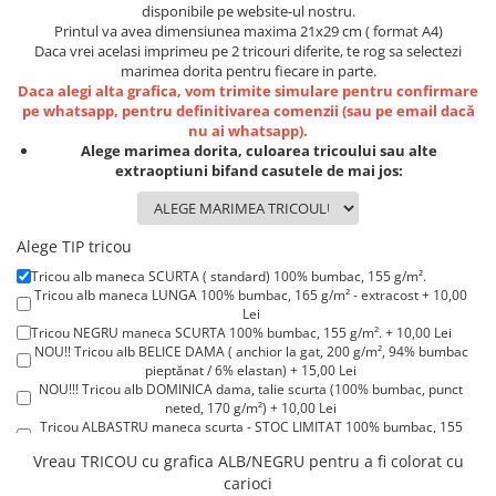
Lenjerii de pat pentru copii
disponibile pe website-ul nostru.
Printul va avea dimensiunea maxima 21x29 cm ( format A4)
Cadouri Cuplu
Daca vrei acelasi imprimeu pe 2 tricouri diferite, te rog sa selectezi
Fashion
marimea dorita pentru fiecare in parte.
Daca alegi alta grafica, vom trimite simulare pentru confirmare
Pijamale de CRACIUN
pe whatsapp, pentru definitivarea comenzii (sau pe email dacă
nu ai whatsapp).
Pijamale de dama
Alege marimea dorita, culoarea tricoului sau alte
Pijamale de barbati
extraoptiuni bifand casutele de mai jos:
Halate si capoate
Pijamale
Alege TIP tricou
WINTER Collection
Halate si pijamale Family
Tricou alb maneca SCURTA ( standard) 100% bumbac, 155 g/m².
Tricou alb maneca LUNGA 100% bumbac, 165 g/m² - extracost + 10,00
Incaltaminte
Lei
Tricou NEGRU maneca SCURTA 100% bumbac, 155 g/m². + 10,00 Lei
Seturi elegante femei
NOU!! Tricou alb BELICE DAMA ( anchior la gat, 200 g/m², 94% bumbac
Umbrele
pieptănat / 6% elastan) + 15,00 Lei
NOU!!! Tricou alb DOMINICA dama, talie scurta (100% bumbac, punct
Pijamale de copii
neted, 170 g/m²) + 10,00 Lei
Pijamale BIG SIZE femei
Tricou ALBASTRU maneca scurta - STOC LIMITAT 100% bumbac, 155
g/m². + 15,00 Lei
Cadouri ocazii speciale
Vreau TRICOU cu grafica ALB/NEGRU pentru a fi colorat cu
Tricou ROSU maneca scurta 100% bumbac, 155 g/m². + 15,00 Lei
carioci
Tricouri de craciun
Tricou POLO alb maneca SCURTA 200-220 g/m² - marimi COPII + 15,00