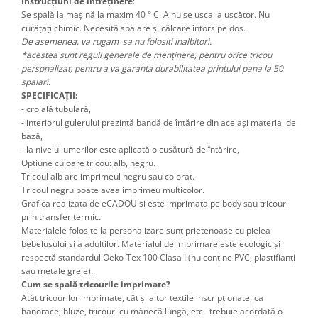
Instrucțiuni de întreținere
:
Se spală la mașină la maxim 40 ° C. A nu se usca la uscător. Nu
curățați chimic. Necesită spălare și călcare întors pe dos.
De asemenea, va rugam sa nu folositi inalbitori.
*acestea sunt reguli generale de menținere, pentru orice tricou
personalizat, pentru a va garanta durabilitatea printului pana la 50
spalari.
SPECIFICAȚII:
- croială tubulară,
- interiorul gulerului prezintă bandă de întărire din același material de
bază,
- la nivelul umerilor este aplicată o cusătură de întărire,
Optiune culoare tricou: alb, negru.
Tricoul alb are imprimeul negru sau colorat.
Tricoul negru poate avea imprimeu multicolor.
Grafica realizata de eCADOU si este imprimata pe body sau tricouri
prin transfer termic.
Materialele folosite la personalizare sunt prietenoase cu pielea
bebelusului si a adultilor. Materialul de imprimare este ecologic și
respectă standardul Oeko-Tex 100 Clasa I (nu conține PVC, plastifianți
sau metale grele).
Cum se spală tricourile imprimate?
Atât tricourilor imprimate, cât şi altor textile inscripţionate, ca
hanorace, bluze, tricouri cu mânecă lungă, etc. trebuie acordată o