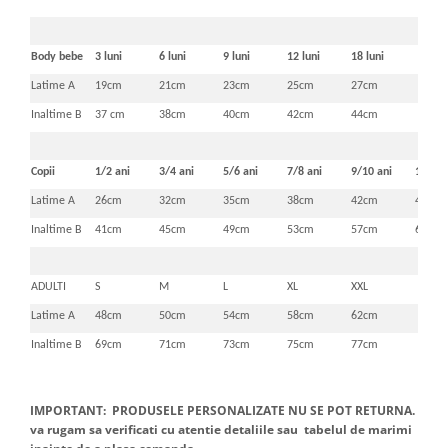
Body bebe
3 luni
6 luni
9 luni
12 luni
18 luni
Latime A
19cm
21cm
23cm
25cm
27cm
Inaltime B
37 cm
38cm
40cm
42cm
44cm
Copii
1/2 ani
3/4 ani
5/6 ani
7/8 ani
9/10 ani
11/12 
Latime A
26cm
32cm
35cm
38cm
42cm
46cm
Inaltime B
41cm
45cm
49cm
53cm
57cm
61cm
ADULTI
S
M
L
XL
XXL
Latime A
48cm
50cm
54cm
58cm
62cm
Inaltime B
69cm
71cm
73cm
75cm
77cm
IMPORTANT: PRODUSELE PERSONALIZATE NU SE POT RETURNA.
va rugam sa verificati cu atentie detaliile sau tabelul de marimi