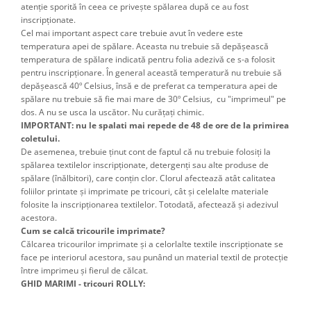
atenţie sporită în ceea ce priveşte spălarea după ce au fost
inscripţionate.
Cel mai important aspect care trebuie avut în vedere este
temperatura apei de spălare. Aceasta nu trebuie să depăşească
temperatura de spălare indicată pentru folia adezivă ce s-a folosit
pentru inscripţionare. În general această temperatură nu trebuie să
depăşească 40º Celsius, însă e de preferat ca temperatura apei de
spălare nu trebuie să fie mai mare de 30º Celsius, cu "imprimeul" pe
dos. A nu se usca la uscător. Nu curățați chimic.
IMPORTANT: nu le spalati mai repede de 48 de ore de la primirea
coletului.
De asemenea, trebuie ţinut cont de faptul că nu trebuie folosiţi la
spălarea textilelor inscripţionate, detergenţi sau alte produse de
spălare (înălbitori), care conţin clor. Clorul afectează atât calitatea
foliilor printate şi imprimate pe tricouri, cât şi celelalte materiale
folosite la inscripţionarea textilelor. Totodată, afectează şi adezivul
acestora.
Cum se calcă tricourile imprimate?
Călcarea tricourilor imprimate şi a celorlalte textile inscripţionate se
face pe interiorul acestora, sau punând un material textil de protecţie
între imprimeu şi fierul de călcat.
GHID MARIMI - tricouri ROLLY: