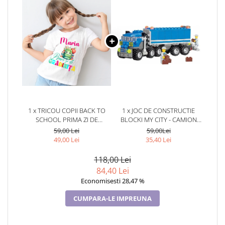
1 x TRICOU COPII BACK TO
1 x JOC DE CONSTRUCTIE
SCHOOL PRIMA ZI DE
BLOCKI MY CITY - CAMION
GRADINITA ABS11213
(163 PIESE)
59,00 Lei
59,00Lei
49,00 Lei
35,40 Lei
118,00 Lei
84,40 Lei
Economisesti 28,47 %
CUMPARA-LE IMPREUNA