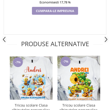
Economisesti 17,78 %
CUMPARA-LE IMPREUNA
PRODUSE ALTERNATIVE
-7%
-7%
Tricou scolare Clasa
Tricou scolare Clasa
albinutelor personalizat
al
albinutelor personalizat