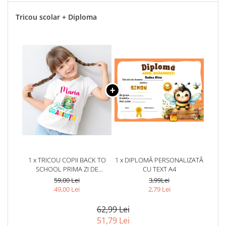
Tricou scolar + Diploma
1 x TRICOU COPII BACK TO
1 x DIPLOMĂ PERSONALIZATĂ
SCHOOL PRIMA ZI DE
CU TEXT A4
GRADINITA ABS11213
59,00 Lei
3,99Lei
49,00 Lei
2,79 Lei
62,99 Lei
51,79 Lei