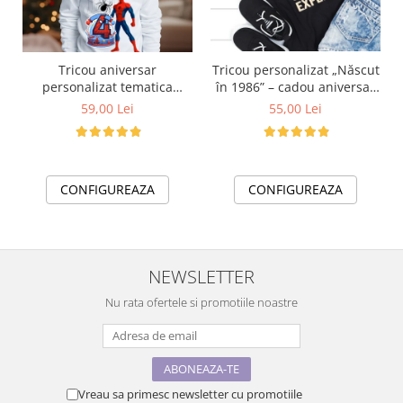
Tricou aniversar
Tricou personalizat „Născut
personalizat tematica
în 1986” – cadou aniversar
Spiderman cu tort aniversar
cu mesaj amuzant
59,00 Lei
55,00 Lei
TAMM1015.5
CONFIGUREAZA
CONFIGUREAZA
NEWSLETTER
Nu rata ofertele si promotiile noastre
Vreau sa primesc newsletter cu promotiile