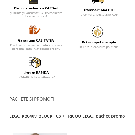
Plătește online cu CARD-ul
Transport GRATUIT
și primești automat EXTRA-reducere
la comenzi peste 350 RON
la comanda ta!
Garantam CALITATEA
Retur rapid si simplu
Produselor comercializate - Produse
In 14 zile conform politicii*
personalizate in atelierul propriu
Livrare RAPIDA
In 24/48 de la confirmare*
PACHETE SI PROMOTII
LEGO KB6409_BLOCKI163 + TRICOU LEGO, pachet promo