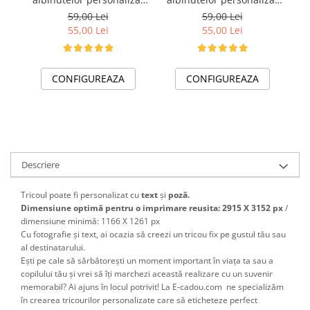
pentru absolventi de
pentru absolventi de
59,00 Lei
59,00 Lei
scoala sau gradinita
scoala sau gradinita
55,00 Lei
55,00 Lei
CONFIGUREAZA
CONFIGUREAZA
Descriere
Tricoul poate fi personalizat cu
text
și
poză.
Dimensiune optimă pentru o imprimare reusita: 2915 X 3152 px
/
dimensiune minimă: 1166 X 1261 px
Cu fotografie și text, ai ocazia să creezi un tricou fix pe gustul tău sau
al destinatarului.
Ești pe cale să sărbătorești un moment important în viața ta sau a
copilului tău și vrei să îți marchezi această realizare cu un suvenir
memorabil? Ai ajuns în locul potrivit! La E-cadou.com ne specializăm
în crearea tricourilor personalizate care să eticheteze perfect