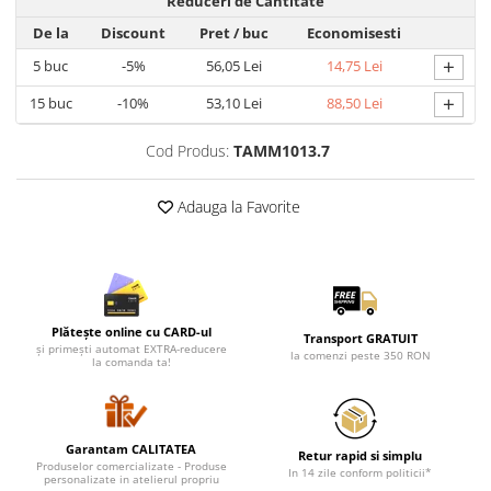
Reduceri de Cantitate
De la
Discount
Pret
/ buc
Economisesti
+
5
buc
-5%
56,05 Lei
14,75 Lei
+
15
buc
-10%
53,10 Lei
88,50 Lei
Cod Produs:
TAMM1013.7
Adauga la Favorite
Plătește online cu CARD-ul
Transport GRATUIT
și primești automat EXTRA-reducere
la comenzi peste 350 RON
la comanda ta!
Garantam CALITATEA
Retur rapid si simplu
Produselor comercializate - Produse
In 14 zile conform politicii*
personalizate in atelierul propriu