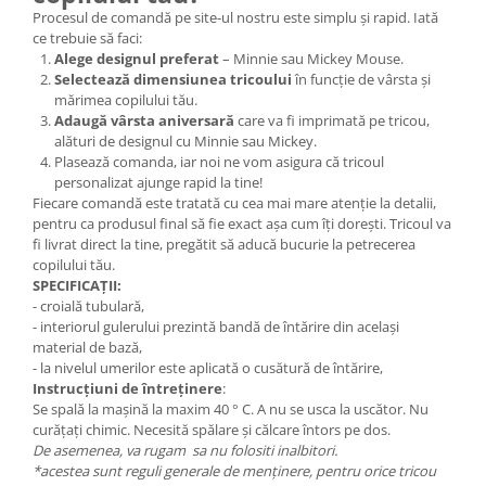
Procesul de comandă pe site-ul nostru este simplu și rapid. Iată
ce trebuie să faci:
Alege designul preferat
– Minnie sau Mickey Mouse.
Selectează dimensiunea tricoului
în funcție de vârsta și
mărimea copilului tău.
Adaugă vârsta aniversară
care va fi imprimată pe tricou,
alături de designul cu Minnie sau Mickey.
Plasează comanda, iar noi ne vom asigura că tricoul
personalizat ajunge rapid la tine!
Fiecare comandă este tratată cu cea mai mare atenție la detalii,
pentru ca produsul final să fie exact așa cum îți dorești. Tricoul va
fi livrat direct la tine, pregătit să aducă bucurie la petrecerea
copilului tău.
SPECIFICAȚII:
- croială tubulară,
- interiorul gulerului prezintă bandă de întărire din același
material de bază,
- la nivelul umerilor este aplicată o cusătură de întărire,
Instrucțiuni de întreținere
:
Se spală la mașină la maxim 40 ° C. A nu se usca la uscător. Nu
curățați chimic. Necesită spălare și călcare întors pe dos.
De asemenea, va rugam sa nu folositi inalbitori.
*acestea sunt reguli generale de menținere, pentru orice tricou