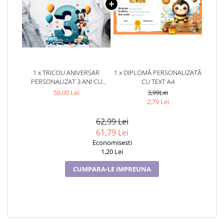
1 x TRICOU ANIVERSAR
1 x DIPLOMĂ PERSONALIZATĂ
PERSONALIZAT 3 ANI CU
CU TEXT A4
MICKEY MOUSE TAMM1013.7
59,00 Lei
3,99Lei
2,79 Lei
62,99 Lei
61,79 Lei
Economisesti
1,20 Lei
CUMPARA-LE IMPREUNA