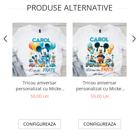
PRODUSE ALTERNATIVE
Tricou aniversar
Tricou aniversar
personalizat cu Mickey
personalizat cu Mickey
Mouse O sa fiu frate mai
Mouse Cel mai bun frate
59,00 Lei
59,00 Lei
mare TAMM1014.2
TAMM1014.1
CONFIGUREAZA
CONFIGUREAZA