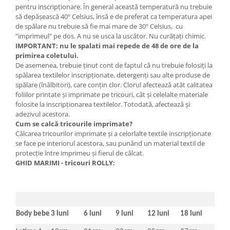
pentru inscripţionare. În general această temperatură nu trebuie
să depăşească 40º Celsius, însă e de preferat ca temperatura apei
de spălare nu trebuie să fie mai mare de 30º Celsius, cu
"imprimeul" pe dos. A nu se usca la uscător. Nu curățați chimic.
IMPORTANT: nu le spalati mai repede de 48 de ore de la
primirea coletului.
De asemenea, trebuie ţinut cont de faptul că nu trebuie folosiţi la
spălarea textilelor inscripţionate, detergenţi sau alte produse de
spălare (înălbitori), care conţin clor. Clorul afectează atât calitatea
foliilor printate şi imprimate pe tricouri, cât şi celelalte materiale
folosite la inscripţionarea textilelor. Totodată, afectează şi
adezivul acestora.
Cum se calcă tricourile imprimate?
Călcarea tricourilor imprimate şi a celorlalte textile inscripţionate
se face pe interiorul acestora, sau punând un material textil de
protecţie între imprimeu şi fierul de călcat.
GHID MARIMI - tricouri ROLLY:
Body bebe
3 luni
6 luni
9 luni
12 luni
18 luni