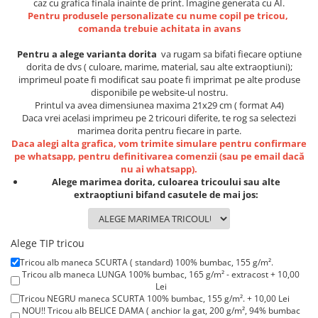
caz cu grafica finala inainte de print. Imagine generata cu AI.
Lenjerii de pat pentru copii
Pentru produsele personalizate cu nume copil pe tricou,
Cadouri Cuplu
comanda trebuie achitata in avans
Fashion
Pentru a alege varianta dorita
va rugam sa bifati fiecare optiune
Pijamale de CRACIUN
dorita de dvs ( culoare, marime, material, sau alte extraoptiuni);
imprimeul poate fi modificat sau poate fi imprimat pe alte produse
Pijamale de dama
disponibile pe website-ul nostru.
Pijamale de barbati
Printul va avea dimensiunea maxima 21x29 cm ( format A4)
Daca vrei acelasi imprimeu pe 2 tricouri diferite, te rog sa selectezi
Halate si capoate
marimea dorita pentru fiecare in parte.
Pijamale
Daca alegi alta grafica, vom trimite simulare pentru confirmare
pe whatsapp, pentru definitivarea comenzii (sau pe email dacă
WINTER Collection
nu ai whatsapp).
Halate si pijamale Family
Alege marimea dorita, culoarea tricoului sau alte
extraoptiuni bifand casutele de mai jos:
Incaltaminte
Seturi elegante femei
Umbrele
Alege TIP tricou
Pijamale de copii
Tricou alb maneca SCURTA ( standard) 100% bumbac, 155 g/m².
Pijamale BIG SIZE femei
Tricou alb maneca LUNGA 100% bumbac, 165 g/m² - extracost + 10,00
Lei
Cadouri ocazii speciale
Tricou NEGRU maneca SCURTA 100% bumbac, 155 g/m². + 10,00 Lei
Tricouri de craciun
NOU!! Tricou alb BELICE DAMA ( anchior la gat, 200 g/m², 94% bumbac