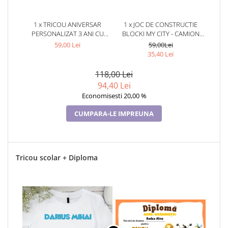
1 x TRICOU ANIVERSAR
1 x JOC DE CONSTRUCTIE
PERSONALIZAT 3 ANI CU
BLOCKI MY CITY - CAMION
MICKEY MOUSE TAMM1013.7
(163 PIESE)
59,00 Lei
59,00Lei
35,40 Lei
118,00 Lei
94,40 Lei
Economisesti 20,00 %
CUMPARA-LE IMPREUNA
Tricou scolar + Diploma