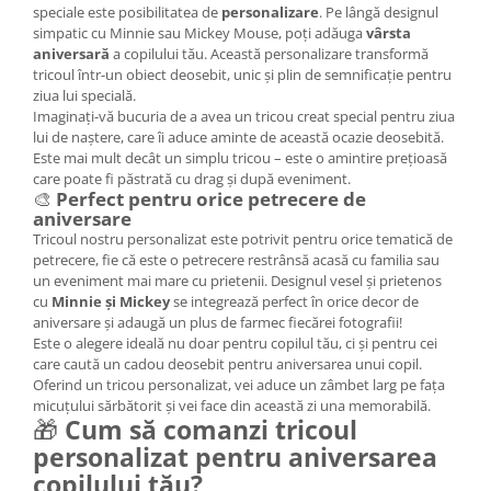
speciale este posibilitatea de
personalizare
. Pe lângă designul
simpatic cu Minnie sau Mickey Mouse, poți adăuga
vârsta
aniversară
a copilului tău. Această personalizare transformă
tricoul într-un obiect deosebit, unic și plin de semnificație pentru
ziua lui specială.
Imaginați-vă bucuria de a avea un tricou creat special pentru ziua
lui de naștere, care îi aduce aminte de această ocazie deosebită.
Este mai mult decât un simplu tricou – este o amintire prețioasă
care poate fi păstrată cu drag și după eveniment.
🎨
Perfect pentru orice petrecere de
aniversare
Tricoul nostru personalizat este potrivit pentru orice tematică de
petrecere, fie că este o petrecere restrânsă acasă cu familia sau
un eveniment mai mare cu prietenii. Designul vesel și prietenos
cu
Minnie și Mickey
se integrează perfect în orice decor de
aniversare și adaugă un plus de farmec fiecărei fotografii!
Este o alegere ideală nu doar pentru copilul tău, ci și pentru cei
care caută un cadou deosebit pentru aniversarea unui copil.
Oferind un tricou personalizat, vei aduce un zâmbet larg pe fața
micuțului sărbătorit și vei face din această zi una memorabilă.
🎁
Cum să comanzi tricoul
personalizat pentru aniversarea
copilului tău?