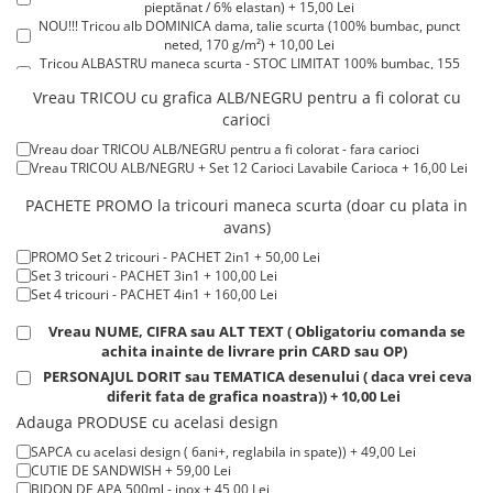
pieptănat / 6% elastan) + 15,00 Lei
Tricouri de cuplu Valentine's Day
NOU!!! Tricou alb DOMINICA dama, talie scurta (100% bumbac, punct
Valentine's Day
neted, 170 g/m²) + 10,00 Lei
Tricou ALBASTRU maneca scurta - STOC LIMITAT 100% bumbac, 155
Cadouri pentru Bunici
g/m². + 15,00 Lei
Vreau TRICOU cu grafica ALB/NEGRU pentru a fi colorat cu
Cadouri pentru Nasi si Fini
Tricou ROSU maneca scurta 100% bumbac, 155 g/m². + 15,00 Lei
carioci
Tricou POLO alb maneca SCURTA 200-220 g/m² - marimi COPII + 15,00
Cadouri Craciun
Lei
Vreau doar TRICOU ALB/NEGRU pentru a fi colorat - fara carioci
Tricou POLO alb maneca LUNGA 200-220 g/m² marimi COPII + 20,00
Cadouri pentru Mama
Vreau TRICOU ALB/NEGRU + Set 12 Carioci Lavabile Carioca + 16,00 Lei
Lei
Cadouri pentru profesori sau absolventi
Tricou ROSU maneca LUNGA ( STOC LIMITAT) 100% bumbac, 165 g/m²
PACHETE PROMO la tricouri maneca scurta (doar cu plata in
- extracost + 20,00 Lei
Cadouri Back to school
avans)
Cadouri de Paște
PROMO Set 2 tricouri - PACHET 2in1 + 50,00 Lei
Cadouri Traditionale Romanesti
Set 3 tricouri - PACHET 3in1 + 100,00 Lei
Set 4 tricouri - PACHET 4in1 + 160,00 Lei
8 Martie
Cadouri pentru CUPLU El & Ea
Vreau NUME, CIFRA sau ALT TEXT ( Obligatoriu comanda se
achita inainte de livrare prin CARD sau OP)
Cadouri Iubitori de animale
PERSONAJUL DORIT sau TEMATICA desenului ( daca vrei ceva
Cadouri GRAVIDE
diferit fata de grafica noastra)) + 10,00 Lei
Cadouri pentru sportivi
Adauga PRODUSE cu acelasi design
Cadouri Pensionare
SAPCA cu acelasi design ( 6ani+, reglabila in spate)) + 49,00 Lei
CUTIE DE SANDWISH + 59,00 Lei
Cadouri Colegi, sefi sau angajati
BIDON DE APA 500ml - inox + 45,00 Lei