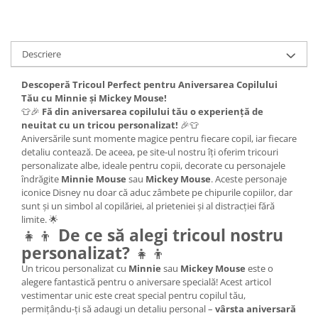
Descriere
Descoperă Tricoul Perfect pentru Aniversarea Copilului
Tău cu Minnie și Mickey Mouse!
👕🎉
Fă din aniversarea copilului tău o experiență de
neuitat cu un tricou personalizat!
🎉👕
Aniversările sunt momente magice pentru fiecare copil, iar fiecare
detaliu contează. De aceea, pe site-ul nostru îți oferim tricouri
personalizate albe, ideale pentru copii, decorate cu personajele
îndrăgite
Minnie Mouse
sau
Mickey Mouse
. Aceste personaje
iconice Disney nu doar că aduc zâmbete pe chipurile copiilor, dar
sunt și un simbol al copilăriei, al prieteniei și al distracției fără
limite. 🌟
👧👦
De ce să alegi tricoul nostru
personalizat?
👧👦
Un tricou personalizat cu
Minnie
sau
Mickey Mouse
este o
alegere fantastică pentru o aniversare specială! Acest articol
vestimentar unic este creat special pentru copilul tău,
permițându-ți să adaugi un detaliu personal –
vârsta aniversară