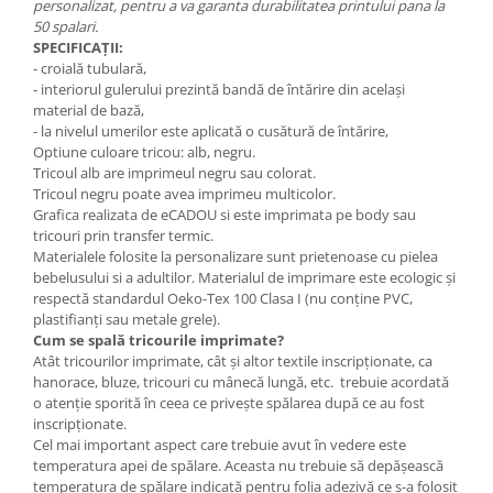
personalizat, pentru a va garanta durabilitatea printului pana la
50 spalari.
SPECIFICAȚII:
- croială tubulară,
- interiorul gulerului prezintă bandă de întărire din același
material de bază,
- la nivelul umerilor este aplicată o cusătură de întărire,
Optiune culoare tricou: alb, negru.
Tricoul alb are imprimeul negru sau colorat.
Tricoul negru poate avea imprimeu multicolor.
Grafica realizata de eCADOU si este imprimata pe body sau
tricouri prin transfer termic.
Materialele folosite la personalizare sunt prietenoase cu pielea
bebelusului si a adultilor. Materialul de imprimare este ecologic și
respectă standardul Oeko-Tex 100 Clasa I (nu conține PVC,
plastifianți sau metale grele).
Cum se spală tricourile imprimate?
Atât tricourilor imprimate, cât şi altor textile inscripţionate, ca
hanorace, bluze, tricouri cu mânecă lungă, etc. trebuie acordată
o atenţie sporită în ceea ce priveşte spălarea după ce au fost
inscripţionate.
Cel mai important aspect care trebuie avut în vedere este
temperatura apei de spălare. Aceasta nu trebuie să depăşească
temperatura de spălare indicată pentru folia adezivă ce s-a folosit