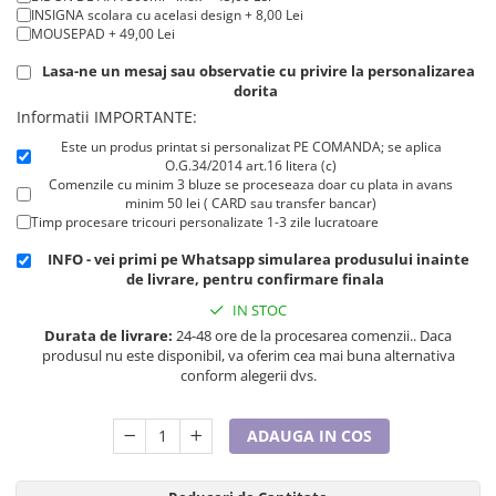
Cadouri pentru Doctori
INSIGNA scolara cu acelasi design + 8,00 Lei
MOUSEPAD + 49,00 Lei
Cadouri pentru Sfânta Maria
Martisoare
Lasa-ne un mesaj sau observatie cu privire la personalizarea
dorita
Informatii IMPORTANTE:
Este un produs printat si personalizat PE COMANDA; se aplica
O.G.34/2014 art.16 litera (c)
Comenzile cu minim 3 bluze se proceseaza doar cu plata in avans
minim 50 lei ( CARD sau transfer bancar)
Timp procesare tricouri personalizate 1-3 zile lucratoare
INFO - vei primi pe Whatsapp simularea produsului inainte
de livrare, pentru confirmare finala
IN STOC
Durata de livrare:
24-48 ore de la procesarea comenzii.. Daca
produsul nu este disponibil, va oferim cea mai buna alternativa
conform alegerii dvs.
ADAUGA IN COS