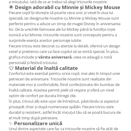
a micuțului. Iată de ce ar trebui să alegi tricourile noastre:
🌟
Design adorabil cu Minnie și Mickey Mouse
Fiecare copil își dorește să poarte ceva unic și vesel în ziua lui
specială, iar designurile noastre cu Minnie și Mickey Mouse sunt
perfecte pentru a aduce un strop de magie Disney în aniversarea
lor. De la urechile faimoase ale lui Mickey până la fundița roșie
iconică a lui Minnie, tricourile noastre sunt concepute pentru a
surprinde esența acestor personaje iubite.
Fiecare tricou este decorat cu atenție la detalii, oferind un design
vesel și prietenos care va face copilul să se simtă special. În plus,
grafica include și
vârsta aniversară
, ceea ce adaugă o notă
personală și festivă tricoului.
👕
Material de înaltă calitate
Confortul este esențial pentru orice copil, mai ales în timpul unei
petreceri de aniversare. Tricourile noastre sunt realizate din
materiale moi și confortabile, fiind confecționate din bumbac de
înaltă calitate. Acestea permit pielii să respire și oferă un nivel
optim de confort pe durata întregii zile.
În plus, tricoul alb este ușor de întreținut, păstrându-și aspectul
proaspăt chiar și după numeroase spălări. Fiecare tricou este
durabil și rezistent, astfel încât micuțul tău să se poată bucura de
el mult timp după petrecere.
✨
Personalizare unică
Unul dintre aspectele care fac ca tricourile noastre să fie atât de