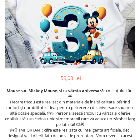
Etichete scolare
Cadouri barbati
Sepci personalizate
Seturi cadou barbati
Seturi cadou barbati portofel si curea
Bannere personalizate scoli si gradinite
Ceasuri pentru EL
Caserole personalizate sandwich
Cadouri craciun barbati
Saculeti personalizati
Cadouri personalizate barbati
Sticla de apa personalizata
Cadouri copii
Agende si caiete personalizate
Caciuli copii
Cadouri copii bebelusi 0+
59,00 Lei
Lenjerii de pat Disney
Mouse
sau
Mickey Mouse
, și cu
vârsta aniversară
a micuțului tău!
Cadouri copii 1 an
🌟
Cadouri craciun copii
Fiecare tricou este realizat din materiale de înaltă calitate, oferind
confort și durabilitate, ideal pentru petrecerea de aniversare sau orice
Colectia Disney
altă ocazie specială. 🎂✨ Personalizează tricoul cu vârsta și oferă-i
Sticlă pentru apa Personalizată
copilului tău un cadou unic și memorabil care va aduce un zâmbet larg
pe fața lui! 😍🎁
Sepci personalizate
🎂👗 IMPORTANT: cifra este realizata cu inteligenta artificiala, deci
Seturi cadou pentru copii KID's Collection
designul va fi diferit fata de poza de prezentare. Vom reveni in acest