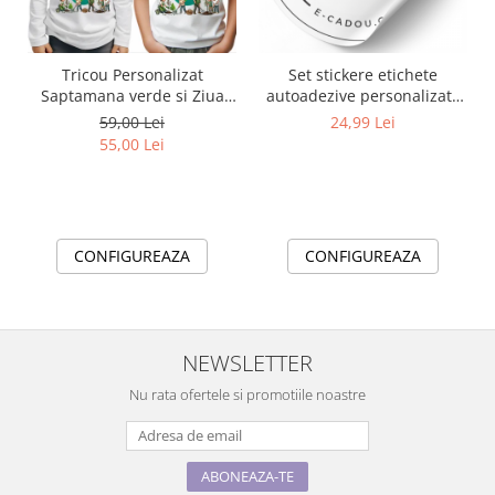
Tricou Personalizat
Set stickere etichete
Saptamana verde si Ziua
autoadezive personalizate
Pământului material
Thank you
59,00 Lei
24,99 Lei
bumbac TSV119.1
55,00 Lei
CONFIGUREAZA
CONFIGUREAZA
NEWSLETTER
Nu rata ofertele si promotiile noastre