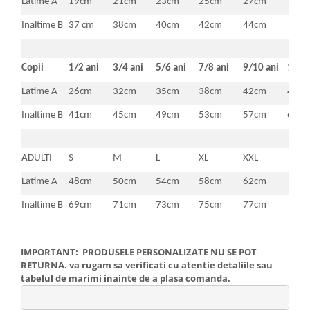
Latime A
19cm
21cm
23cm
25cm
27cm
Inaltime B
37 cm
38cm
40cm
42cm
44cm
Copii
1/2 ani
3/4 ani
5/6 ani
7/8 ani
9/10 ani
11/1
Latime A
26cm
32cm
35cm
38cm
42cm
46c
Inaltime B
41cm
45cm
49cm
53cm
57cm
61c
ADULTI
S
M
L
XL
XXL
Latime A
48cm
50cm
54cm
58cm
62cm
Inaltime B
69cm
71cm
73cm
75cm
77cm
IMPORTANT: PRODUSELE PERSONALIZATE NU SE POT
RETURNA. va rugam sa verificati cu atentie detaliile sau
tabelul de marimi inainte de a plasa comanda.