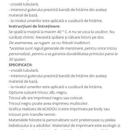
- croială tubulară,
- interiorul gulerului prezintă bandă de întărire din același
material de bază,
- la nivelul umerilor este aplicată o cusătură de întărire,
Instrucțiuni de întreținere
:
Se spală la mașină la maxim 40 ° C. A nu se usca la uscător. Nu
curățați chimic. Necesită spălare și călcare întors pe dos.
De asemenea, va rugam sa nu folositi inalbitori.
*acestea sunt reguli generale de menținere, pentru orice tricou
personalizat, pentru a va garanta durabilitatea printului pana la
50 spalari.
SPECIFICAȚII:
- croială tubulară,
- interiorul gulerului prezintă bandă de întărire din același
material de bază,
- la nivelul umerilor este aplicată o cusătură de întărire,
Optiune culoare tricou: alb, negru.
Tricoul alb are imprimeul negru sau colorat.
Tricoul negru poate avea imprimeu multicolor.
Grafica realizata de eCADOU si este imprimata pe body sau
tricouri prin transfer termic.
Materialele folosite la personalizare sunt prietenoase cu pielea
bebelusului si a adultilor. Materialul de imprimare este ecologic și