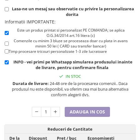
Cadouri pentru Doctori
Lasa-ne un mesaj sau observatie cu privire la personalizarea
Cadouri pentru Sfânta Maria
dorita
Martisoare
Informatii IMPORTANTE:
Este un produs printat si personalizat PE COMANDA; se aplica
O.G.34/2014 art.16 litera (c)
Comenzile cu minim 3 bluze se proceseaza doar cu plata in avans
minim 50 lei ( CARD sau transfer bancar)
Timp procesare tricouri personalizate 1-3 zile lucratoare
INFO - vei primi pe Whatsapp simularea produsului inainte
de livrare, pentru confirmare finala
IN STOC
Durata de livrare:
24-48 ore de la procesarea comenzii.. Daca
produsul nu este disponibil, va oferim cea mai buna alternativa
conform alegerii dvs.
ADAUGA IN COS
Reduceri de Cantitate
De la
Discount
Pret
/ buc
Economisesti