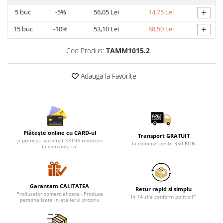
+
5
buc
-5%
56,05 Lei
14,75 Lei
+
15
buc
-10%
53,10 Lei
88,50 Lei
Cod Produs:
TAMM1015.2
Adauga la Favorite
Plătește online cu CARD-ul
Transport GRATUIT
și primești automat EXTRA-reducere
la comenzi peste 350 RON
la comanda ta!
Garantam CALITATEA
Retur rapid si simplu
Produselor comercializate - Produse
In 14 zile conform politicii*
personalizate in atelierul propriu