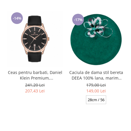
-14%
-17%
Caciula de dama stil bereta
Ceas pentru barbati, Daniel
DEEA 100% lana, marime
Klein Premium,
universala BA25.01. 630
DK.1.13669.5
179,00 Lei
241,20 Lei
verde made Polonia
149,00 Lei
207,43 Lei
28cm / 56