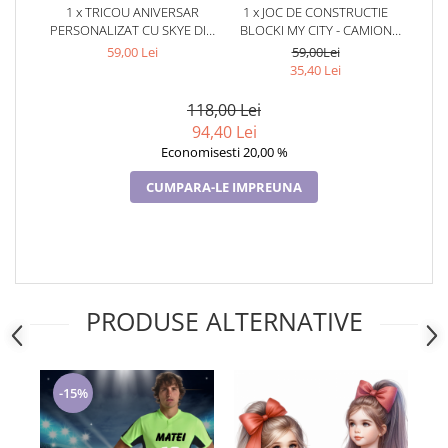
1 x TRICOU ANIVERSAR
1 x JOC DE CONSTRUCTIE
PERSONALIZAT CU SKYE DIN
BLOCKI MY CITY - CAMION
PATRULA CATELUSILOR
(163 PIESE)
59,00 Lei
59,00Lei
TAMM1015.2
35,40 Lei
118,00 Lei
94,40 Lei
Economisesti 20,00 %
CUMPARA-LE IMPREUNA
PRODUSE ALTERNATIVE
-15%