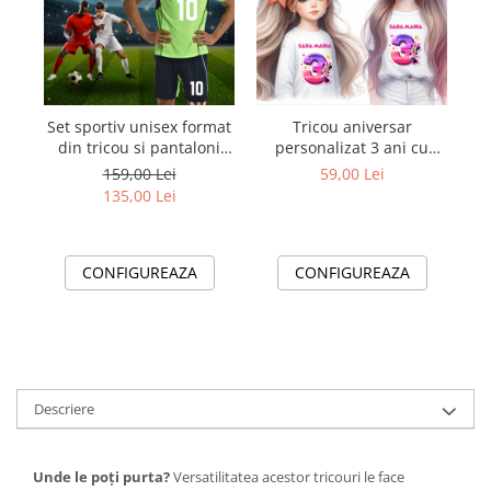
Set sportiv unisex format
Tricou aniversar
din tricou si pantaloni
personalizat 3 ani cu
Fotbal cu nume si numar
Minnie Mouse
159,00 Lei
59,00 Lei
la alegere pentru
TAMM1012.7
135,00 Lei
Suporteri și Jucatori
CONFIGUREAZA
CONFIGUREAZA
Descriere
Unde le poți purta?
Versatilitatea acestor tricouri le face