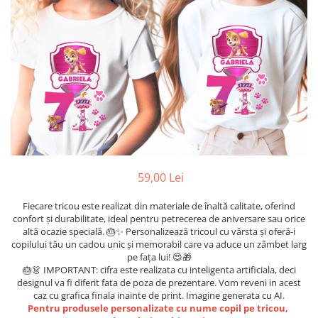
Etichete scolare
Cadouri barbati
Sepci personalizate
Seturi cadou barbati
Seturi cadou barbati portofel si curea
Bannere personalizate scoli si gradinite
Ceasuri pentru EL
Caserole personalizate sandwich
Cadouri craciun barbati
Saculeti personalizati
Cadouri personalizate barbati
Sticla de apa personalizata
Cadouri copii
Agende si caiete personalizate
Caciuli copii
Cadouri copii bebelusi 0+
59,00 Lei
Lenjerii de pat Disney
Fiecare tricou este realizat din materiale de înaltă calitate, oferind
Cadouri copii 1 an
confort și durabilitate, ideal pentru petrecerea de aniversare sau orice
Cadouri craciun copii
altă ocazie specială. 🎂✨ Personalizează tricoul cu vârsta și oferă-i
copilului tău un cadou unic și memorabil care va aduce un zâmbet larg
Colectia Disney
pe fața lui! 😍🎁
Sticlă pentru apa Personalizată
🎂👗 IMPORTANT: cifra este realizata cu inteligenta artificiala, deci
designul va fi diferit fata de poza de prezentare. Vom reveni in acest
Sepci personalizate
caz cu grafica finala inainte de print. Imagine generata cu AI.
Seturi cadou pentru copii KID's Collection
Pentru produsele personalizate cu nume copil pe tricou,