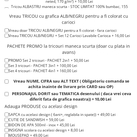
neted, 170 g/m²) + 10,00 Lei
Tricouri de cuplu Valentine's Day
Tricou ALBASTRU maneca scurta - STOC LIMITAT 100% bumbac, 155
g/m². + 15,00 Lei
Valentine's Day
Vreau TRICOU cu grafica ALB/NEGRU pentru a fi colorat cu
Tricou ROSU maneca scurta 100% bumbac, 155 g/m². + 15,00 Lei
Cadouri pentru Bunici
carioci
Tricou POLO alb maneca SCURTA 200-220 g/m² - marimi COPII + 15,00
Lei
Cadouri pentru Nasi si Fini
Vreau doar TRICOU ALB/NEGRU pentru a fi colorat - fara carioci
Tricou POLO alb maneca LUNGA 200-220 g/m² marimi COPII + 20,00
Vreau TRICOU ALB/NEGRU + Set 12 Carioci Lavabile Carioca + 16,00 Lei
Cadouri Craciun
Lei
Tricou ROSU maneca LUNGA ( STOC LIMITAT) 100% bumbac, 165 g/m²
Cadouri pentru Mama
PACHETE PROMO la tricouri maneca scurta (doar cu plata in
- extracost + 20,00 Lei
Cadouri pentru profesori sau absolventi
avans)
Cadouri Back to school
PROMO Set 2 tricouri - PACHET 2in1 + 50,00 Lei
Set 3 tricouri - PACHET 3in1 + 100,00 Lei
Cadouri de Paște
Set 4 tricouri - PACHET 4in1 + 160,00 Lei
Cadouri Traditionale Romanesti
Vreau NUME, CIFRA sau ALT TEXT ( Obligatoriu comanda se
8 Martie
achita inainte de livrare prin CARD sau OP)
Cadouri pentru CUPLU El & Ea
PERSONAJUL DORIT sau TEMATICA desenului ( daca vrei ceva
diferit fata de grafica noastra)) + 10,00 Lei
Cadouri Iubitori de animale
Adauga PRODUSE cu acelasi design
Cadouri GRAVIDE
SAPCA cu acelasi design ( 6ani+, reglabila in spate)) + 49,00 Lei
Cadouri pentru sportivi
CUTIE DE SANDWISH + 59,00 Lei
Cadouri Pensionare
BIDON DE APA 500ml - inox + 45,00 Lei
INSIGNA scolara cu acelasi design + 8,00 Lei
Cadouri Colegi, sefi sau angajati
MOUSEPAD + 49,00 Lei