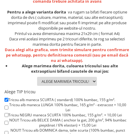
comanda trebuie achitata in avans
Lenjerii de pat pentru copii
Cadouri Cuplu
Pentru a alege varianta dorita
va rugam sa bifati fiecare optiune
dorita de dvs ( culoare, marime, material, sau alte extraoptiuni);
Fashion
imprimeul poate fi modificat sau poate fi imprimat pe alte produse
Pijamale de CRACIUN
disponibile pe website-ul nostru.
Printul va avea dimensiunea maxima 21x29 cm ( format A4)
Pijamale de dama
Daca vrei acelasi imprimeu pe 2 tricouri diferite, te rog sa selectezi
Pijamale de barbati
marimea dorita pentru fiecare in parte.
Daca alegi alta grafica, vom trimite simulare pentru confirmare
Halate si capoate
pe whatsapp, pentru definitivarea comenzii (sau pe email dacă
Pijamale
nu ai whatsapp).
Alege marimea dorita, culoarea tricoului sau alte
WINTER Collection
extraoptiuni bifand casutele de mai jos:
Halate si pijamale Family
Incaltaminte
Seturi elegante femei
Alege TIP tricou
Umbrele
Tricou alb maneca SCURTA ( standard) 100% bumbac, 155 g/m².
Tricou alb maneca LUNGA 100% bumbac, 165 g/m² - extracost + 10,00
Pijamale de copii
Lei
Pijamale BIG SIZE femei
Tricou NEGRU maneca SCURTA 100% bumbac, 155 g/m². + 10,00 Lei
NOU!! Tricou alb BELICE DAMA ( anchior la gat, 200 g/m², 94% bumbac
Cadouri ocazii speciale
pieptănat / 6% elastan) + 15,00 Lei
Tricouri de craciun
NOU!!! Tricou alb DOMINICA dama, talie scurta (100% bumbac, punct