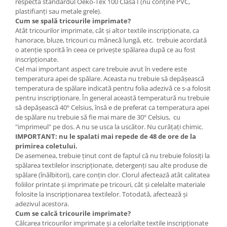
respectă standardul Oeko-Tex 100 Clasa I (nu conține PVC,
plastifianți sau metale grele).
Cum se spală tricourile imprimate?
Atât tricourilor imprimate, cât şi altor textile inscripţionate, ca
hanorace, bluze, tricouri cu mânecă lungă, etc. trebuie acordată
o atenţie sporită în ceea ce priveşte spălarea după ce au fost
inscripţionate.
Cel mai important aspect care trebuie avut în vedere este
temperatura apei de spălare. Aceasta nu trebuie să depăşească
temperatura de spălare indicată pentru folia adezivă ce s-a folosit
pentru inscripţionare. În general această temperatură nu trebuie
să depăşească 40º Celsius, însă e de preferat ca temperatura apei
de spălare nu trebuie să fie mai mare de 30º Celsius, cu
"imprimeul" pe dos. A nu se usca la uscător. Nu curățați chimic.
IMPORTANT: nu le spalati mai repede de 48 de ore de la
primirea coletului.
De asemenea, trebuie ţinut cont de faptul că nu trebuie folosiţi la
spălarea textilelor inscripţionate, detergenţi sau alte produse de
spălare (înălbitori), care conţin clor. Clorul afectează atât calitatea
foliilor printate şi imprimate pe tricouri, cât şi celelalte materiale
folosite la inscripţionarea textilelor. Totodată, afectează şi
adezivul acestora.
Cum se calcă tricourile imprimate?
Călcarea tricourilor imprimate şi a celorlalte textile inscripţionate