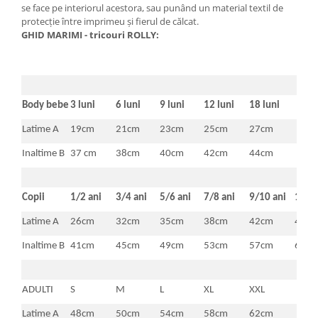
se face pe interiorul acestora, sau punând un material textil de
protecţie între imprimeu şi fierul de călcat.
GHID MARIMI - tricouri ROLLY:
Body bebe
3 luni
6 luni
9 luni
12 luni
18 luni
Latime A
19cm
21cm
23cm
25cm
27cm
Inaltime B
37 cm
38cm
40cm
42cm
44cm
Copii
1/2 ani
3/4 ani
5/6 ani
7/8 ani
9/10 ani
11/1
Latime A
26cm
32cm
35cm
38cm
42cm
46c
Inaltime B
41cm
45cm
49cm
53cm
57cm
61c
ADULTI
S
M
L
XL
XXL
Latime A
48cm
50cm
54cm
58cm
62cm