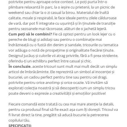
potrivite pentru aproape orice context. Le poți purta într-o
plimbare relaxantă în parc, la o ieșire cu prietenii, la un picnic de
weekend sau chiar la o zi casual la birou. Materialul de înaltă
calitate, moale și respirabil, le face ideale pentru zilele călduroase
de vară, dar pot fi integrate cu ușurință și în ținutele de tranziție
pentru sezoanele mai răcoroase, alături de o jachetă lejeră.
Cum poți să le combini?
Fie că optezi pentru un look lejer cu o
pereche de blugi și adidași sau pentru o combinație mai
îndrăzneață cu o fustă din denim și sandale, tricourile cu tematica
vor adăuga o notă de prospețime și originalitate fiecărei ținute.
Designul jucăuș și culorile vii atrag privirile, fără a fi prea stridente,
oferindu-ți un echilibru perfect între casual și chic.
În concluzie
, aceste tricouri sunt mult mai mult decât un simplu
articol de îmbrăcăminte. Ele reprezintă un simbol al inocenței și
bucuriei, un cadou perfect pentru tine sau pentru cei dragi,
potrivite pentru orice anotimp și orice ocazie. Vă invităm să
explorați colecția noastră și să descoperiți cum un simplu tricou
poate deveni o expresie a creativității și emoțiilor pozitive!
Fiecare comandă este tratată cu cea mai mare atenție la detalii,
pentru ca produsul final să fie exact așa cum îți dorești. Tricoul va
fi livrat direct la tine, pregătit să aducă bucurie la petrecerea
copilului tău.
SPECIFICAȚII: