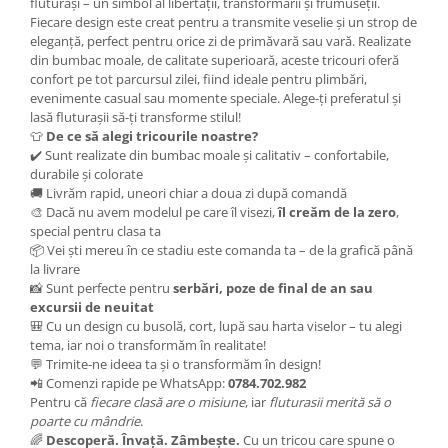
fluturași – un simbol al libertății, transformării și frumuseții.
Fiecare design este creat pentru a transmite veselie și un strop de
eleganță, perfect pentru orice zi de primăvară sau vară. Realizate
din bumbac moale, de calitate superioară, aceste tricouri oferă
confort pe tot parcursul zilei, fiind ideale pentru plimbări,
evenimente casual sau momente speciale. Alege-ți preferatul și
lasă fluturașii să-ți transforme stilul!
👕
De ce să alegi tricourile noastre?
✔️ Sunt realizate din bumbac moale și calitativ – confortabile,
durabile și colorate
🚚 Livrăm rapid, uneori chiar a doua zi după comandă
🎨 Dacă nu avem modelul pe care îl visezi,
îl creăm de la zero
,
special pentru clasa ta
📦 Vei ști mereu în ce stadiu este comanda ta – de la grafică până
la livrare
📸 Sunt perfecte pentru
serbări, poze de final de an sau
excursii de neuitat
🎒 Cu un design cu busolă, cort, lupă sau harta viselor – tu alegi
tema, iar noi o transformăm în realitate!
💬 Trimite-ne ideea ta și o transformăm în design!
📲 Comenzi rapide pe WhatsApp:
0784.702.982
Pentru că
fiecare clasă are o misiune
, iar
fluturasii merită să o
poarte cu mândrie
.
🌈
Descoperă. Învață. Zâmbește.
Cu un tricou care spune o