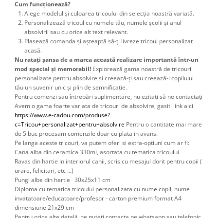
Cum funcționează?
Alege modelul și culoarea tricoului din selecția noastră variată.
Personalizează tricoul cu numele tău, numele școlii și anul
absolvirii sau cu orice alt text relevant.
Plasează comanda și așteaptă să-ți livreze tricoul personalizat
acasă.
Nu ratați șansa de a marca această realizare importantă într-un
mod special și memorabil!
Explorează gama noastră de tricouri
personalizate pentru absolvire și creează-ți sau creează-i copilului
tău un suvenir unic și plin de semnificație.
Pentru comenzi sau întrebări suplimentare, nu ezitați să ne contactați
Avem o gama foarte variata de tricouri de absolvire, gasiti link aici 
https://www.e-cadou.com/produse?
c=Tricou+personalizat+pentru+absolvire
 Pentru o cantitate mai mare 
de 5 buc procesam comenzile doar cu plata in avans.
Pe langa aceste tricouri, va putem oferi si extra-optiuni cum ar fi: 
Cana alba din ceramica 330ml, asortata cu tematica tricoului
Ravas din hartie in interiorul canii, scris cu mesajul dorit pentru copii ( 
urare, felicitari, etc ...) 
Pungi albe din hartie 30x25x11 cm
Diploma cu tematica tricoului personalizata cu nume copil, nume 
invatatoare/educatoare/profesor - carton premium format A4 
dimensiune 21x29 cm 
Pentru orice alte detalii, ne puteti contacta pe whatsapp sau telefonic.