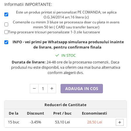
Cadouri pentru Doctori
Informatii IMPORTANTE:
Cadouri pentru Sfânta Maria
Este un produs printat si personalizat PE COMANDA; se aplica
O.G.34/2014 art.16 litera (c)
Martisoare
Comenzile cu minim 3 bluze se proceseaza doar cu plata in avans
minim 50 lei ( CARD sau transfer bancar)
Timp procesare tricouri personalizate 1-3 zile lucratoare
INFO - vei primi pe Whatsapp simularea produsului inainte
de livrare, pentru confirmare finala
IN STOC
Durata de livrare:
24-48 ore de la procesarea comenzii.. Daca
produsul nu este disponibil, va oferim cea mai buna alternativa
conform alegerii dvs.
ADAUGA IN COS
Reduceri de Cantitate
De la
Discount
Pret
/ buc
Economisesti
+
15
buc
-3.45%
53,10 Lei
28,50 Lei