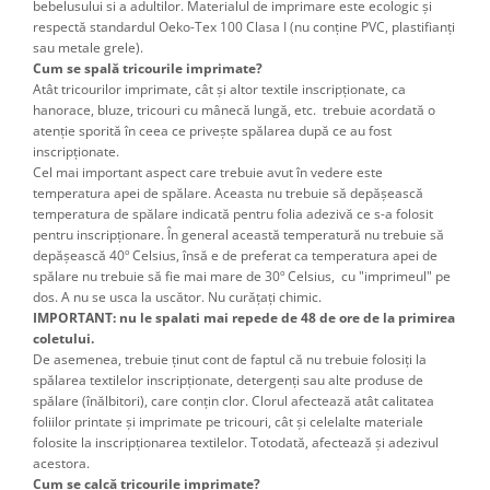
bebelusului si a adultilor. Materialul de imprimare este ecologic și
respectă standardul Oeko-Tex 100 Clasa I (nu conține PVC, plastifianți
sau metale grele).
Cum se spală tricourile imprimate?
Atât tricourilor imprimate, cât şi altor textile inscripţionate, ca
hanorace, bluze, tricouri cu mânecă lungă, etc. trebuie acordată o
atenţie sporită în ceea ce priveşte spălarea după ce au fost
inscripţionate.
Cel mai important aspect care trebuie avut în vedere este
temperatura apei de spălare. Aceasta nu trebuie să depăşească
temperatura de spălare indicată pentru folia adezivă ce s-a folosit
pentru inscripţionare. În general această temperatură nu trebuie să
depăşească 40º Celsius, însă e de preferat ca temperatura apei de
spălare nu trebuie să fie mai mare de 30º Celsius, cu "imprimeul" pe
dos. A nu se usca la uscător. Nu curățați chimic.
IMPORTANT: nu le spalati mai repede de 48 de ore de la primirea
coletului.
De asemenea, trebuie ţinut cont de faptul că nu trebuie folosiţi la
spălarea textilelor inscripţionate, detergenţi sau alte produse de
spălare (înălbitori), care conţin clor. Clorul afectează atât calitatea
foliilor printate şi imprimate pe tricouri, cât şi celelalte materiale
folosite la inscripţionarea textilelor. Totodată, afectează şi adezivul
acestora.
Cum se calcă tricourile imprimate?