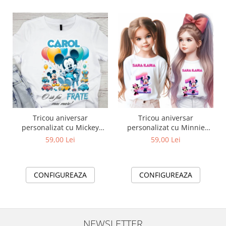
Tricou aniversar
Tricou aniversar
personalizat cu Mickey
personalizat cu Minnie
Mouse O sa fiu frate mai
Mouse TAMM1012.1
59,00 Lei
59,00 Lei
mare TAMM1014.2
CONFIGUREAZA
CONFIGUREAZA
NEWSLETTER