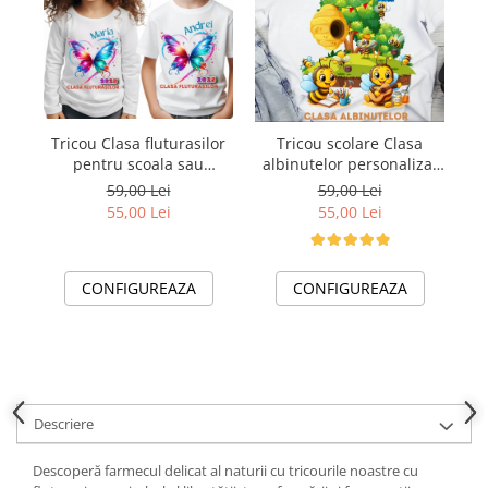
Tricou Clasa fluturasilor
Tr
Tricou scolare Clasa
pentru scoala sau
albinutelor personalizat
gradinita
pentru absolventi de
59,00 Lei
59,00 Lei
scoala sau gradinita
55,00 Lei
55,00 Lei
CONFIGUREAZA
CONFIGUREAZA
Descriere
Descoperă farmecul delicat al naturii cu tricourile noastre cu