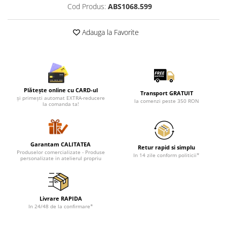
Cod Produs:
ABS1068.599
Adauga la Favorite
Plătește online cu CARD-ul
Transport GRATUIT
și primești automat EXTRA-reducere
la comenzi peste 350 RON
la comanda ta!
Garantam CALITATEA
Retur rapid si simplu
Produselor comercializate - Produse
In 14 zile conform politicii*
personalizate in atelierul propriu
Livrare RAPIDA
In 24/48 de la confirmare*