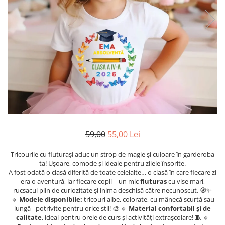
Etichete scolare
Cadouri barbati
Sepci personalizate
Seturi cadou barbati
Seturi cadou barbati portofel si curea
Bannere personalizate scoli si gradinite
Ceasuri pentru EL
Caserole personalizate sandwich
Cadouri craciun barbati
Saculeti personalizati
Cadouri personalizate barbati
Sticla de apa personalizata
Cadouri copii
Agende si caiete personalizate
Caciuli copii
Cadouri copii bebelusi 0+
59,00
55,00 Lei
Lenjerii de pat Disney
Cadouri copii 1 an
Tricourile cu fluturași aduc un strop de magie și culoare în garderoba
Cadouri craciun copii
ta! Ușoare, comode și ideale pentru zilele însorite.
A fost odată o clasă diferită de toate celelalte… o clasă în care fiecare zi
Colectia Disney
era o aventură, iar fiecare copil – un mic
fluturas
cu vise mari,
Sticlă pentru apa Personalizată
rucsacul plin de curiozitate și inima deschisă către necunoscut. 🧭✨
🔹
Modele disponibile:
tricouri albe, colorate, cu mânecă scurtă sau
Sepci personalizate
lungă - potrivite pentru orice stil! 🎨 🔹
Material confortabil și de
Seturi cadou pentru copii KID's Collection
calitate
, ideal pentru orele de curs și activități extrașcolare! 🧵 🔹