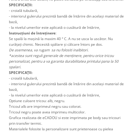
SPECIFICAȚII:
- croială tubulară,
- interiorul gulerului prezintă bandă de întărire din același material de
bază,
- la nivelul umerilor este aplicată o cusătură de întărire,
Instrucțiuni de întreținere
:
Se spală la mașină la maxim 40 ° C. A nu se usca la uscător. Nu
curățați chimic. Necesită spălare și călcare întors pe dos.
De asemenea, va rugam sa nu folositi inalbitori.
*acestea sunt reguli generale de menținere, pentru orice tricou
personalizat, pentru a va garanta durabilitatea printului pana la 50
spalari.
SPECIFICAȚII:
- croială tubulară,
- interiorul gulerului prezintă bandă de întărire din același material de
bază,
- la nivelul umerilor este aplicată o cusătură de întărire,
Optiune culoare tricou: alb, negru.
Tricoul alb are imprimeul negru sau colorat.
Tricoul negru poate avea imprimeu multicolor.
Grafica realizata de eCADOU si este imprimata pe body sau tricouri
prin transfer termic.
Materialele folosite la personalizare sunt prietenoase cu pielea