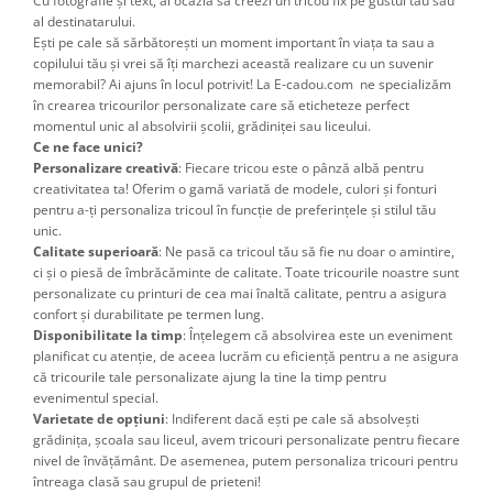
Cu fotografie și text, ai ocazia să creezi un tricou fix pe gustul tău sau
al destinatarului.
Ești pe cale să sărbătorești un moment important în viața ta sau a
copilului tău și vrei să îți marchezi această realizare cu un suvenir
memorabil? Ai ajuns în locul potrivit! La E-cadou.com ne specializăm
în crearea tricourilor personalizate care să eticheteze perfect
momentul unic al absolvirii școlii, grădiniței sau liceului.
Ce ne face unici?
Personalizare creativă
: Fiecare tricou este o pânză albă pentru
creativitatea ta! Oferim o gamă variată de modele, culori și fonturi
pentru a-ți personaliza tricoul în funcție de preferințele și stilul tău
unic.
Calitate superioară
: Ne pasă ca tricoul tău să fie nu doar o amintire,
ci și o piesă de îmbrăcăminte de calitate. Toate tricourile noastre sunt
personalizate cu printuri de cea mai înaltă calitate, pentru a asigura
confort și durabilitate pe termen lung.
Disponibilitate la timp
: Înțelegem că absolvirea este un eveniment
planificat cu atenție, de aceea lucrăm cu eficiență pentru a ne asigura
că tricourile tale personalizate ajung la tine la timp pentru
evenimentul special.
Varietate de opțiuni
: Indiferent dacă ești pe cale să absolvești
grădinița, școala sau liceul, avem tricouri personalizate pentru fiecare
nivel de învățământ. De asemenea, putem personaliza tricouri pentru
întreaga clasă sau grupul de prieteni!