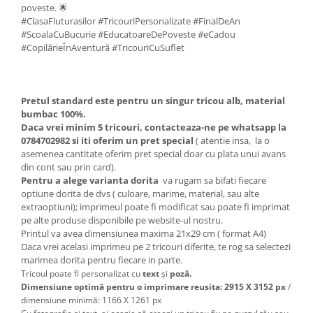
poveste. 🌟
#ClasaFluturasilor #TricouriPersonalizate #FinalDeAn
#ScoalaCuBucurie #EducatoareDePoveste #eCadou
#CopilărieÎnAventură #TricouriCuSuflet
Pretul standard este pentru un singur tricou alb, material
bumbac 100%.
Daca vrei minim 5 tricouri, contacteaza-ne pe whatsapp la
0784702982 si iti oferim un pret special
( atentie insa, la o
asemenea cantitate oferim pret special doar cu plata unui avans
din cont sau prin card).
Pentru a alege varianta dorita
va rugam sa bifati fiecare
optiune dorita de dvs ( culoare, marime, material, sau alte
extraoptiuni); imprimeul poate fi modificat sau poate fi imprimat
pe alte produse disponibile pe website-ul nostru.
Printul va avea dimensiunea maxima 21x29 cm ( format A4)
Daca vrei acelasi imprimeu pe 2 tricouri diferite, te rog sa selectezi
marimea dorita pentru fiecare in parte.
Tricoul poate fi personalizat cu
text
și
poză.
Dimensiune optimă pentru o imprimare reusita: 2915 X 3152 px
/
dimensiune minimă: 1166 X 1261 px