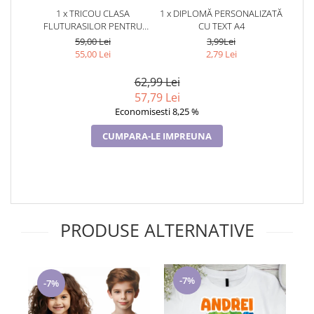
1 x TRICOU CLASA
1 x DIPLOMĂ PERSONALIZATĂ
FLUTURASILOR PENTRU
CU TEXT A4
SCOALA SAU GRADINITA
59,00 Lei
3,99Lei
ABS1068.59
55,00 Lei
2,79 Lei
62,99 Lei
57,79 Lei
Economisesti 8,25 %
CUMPARA-LE IMPREUNA
PRODUSE ALTERNATIVE
-7%
-7%