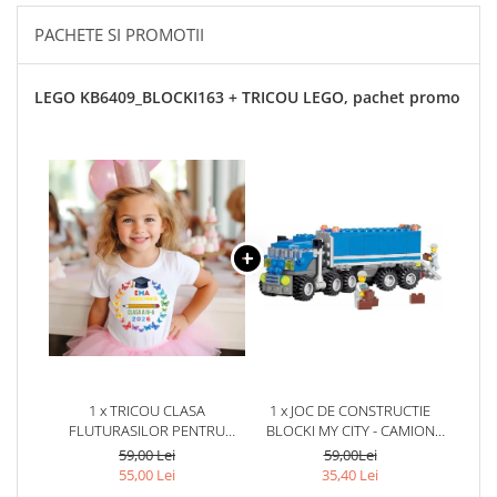
PACHETE SI PROMOTII
LEGO KB6409_BLOCKI163 + TRICOU LEGO, pachet promo
1 x TRICOU CLASA
1 x JOC DE CONSTRUCTIE
FLUTURASILOR PENTRU
BLOCKI MY CITY - CAMION
SCOALA SAU GRADINITA
(163 PIESE)
59,00 Lei
59,00Lei
ABS1068.59
55,00 Lei
35,40 Lei