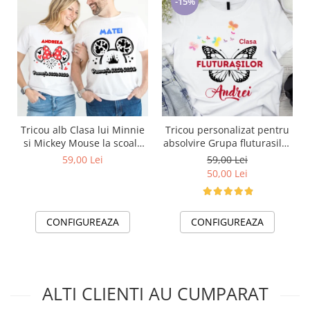
-15%
Tricou alb Clasa lui Minnie
Tricou personalizat pentru
si Mickey Mouse la scoala
absolvire Grupa fluturasilor
din bumbac ABS1116
cu text sau poze ABS1021
59,00 Lei
59,00 Lei
50,00 Lei
CONFIGUREAZA
CONFIGUREAZA
ALTI CLIENTI AU CUMPARAT