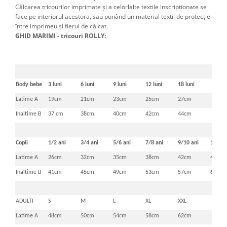
Călcarea tricourilor imprimate şi a celorlalte textile inscripţionate se
face pe interiorul acestora, sau punând un material textil de protecţie
între imprimeu şi fierul de călcat.
GHID MARIMI - tricouri ROLLY:
Body bebe
3 luni
6 luni
9 luni
12 luni
18 luni
Latime A
19cm
21cm
23cm
25cm
27cm
Inaltime B
37 cm
38cm
40cm
42cm
44cm
Copii
1/2 ani
3/4 ani
5/6 ani
7/8 ani
9/10 ani
11/12 
Latime A
26cm
32cm
35cm
38cm
42cm
46cm
Inaltime B
41cm
45cm
49cm
53cm
57cm
61cm
ADULTI
S
M
L
XL
XXL
Latime A
48cm
50cm
54cm
58cm
62cm