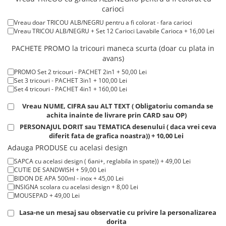
Tricou ROSU maneca scurta 100% bumbac, 155 g/m². + 15,00 Lei
Tricouri de cuplu Valentine's Day
carioci
Tricou POLO alb maneca SCURTA 200-220 g/m² - marimi COPII + 15,00
Lei
Valentine's Day
Vreau doar TRICOU ALB/NEGRU pentru a fi colorat - fara carioci
Tricou POLO alb maneca LUNGA 200-220 g/m² marimi COPII + 20,00
Vreau TRICOU ALB/NEGRU + Set 12 Carioci Lavabile Carioca + 16,00 Lei
Cadouri pentru Bunici
Lei
Tricou ROSU maneca LUNGA ( STOC LIMITAT) 100% bumbac, 165 g/m²
Cadouri pentru Nasi si Fini
PACHETE PROMO la tricouri maneca scurta (doar cu plata in
- extracost + 20,00 Lei
avans)
Cadouri Craciun
PROMO Set 2 tricouri - PACHET 2in1 + 50,00 Lei
Cadouri pentru Mama
Set 3 tricouri - PACHET 3in1 + 100,00 Lei
Cadouri pentru profesori sau absolventi
Set 4 tricouri - PACHET 4in1 + 160,00 Lei
Cadouri Back to school
Vreau NUME, CIFRA sau ALT TEXT ( Obligatoriu comanda se
Cadouri de Paște
achita inainte de livrare prin CARD sau OP)
Cadouri Traditionale Romanesti
PERSONAJUL DORIT sau TEMATICA desenului ( daca vrei ceva
diferit fata de grafica noastra)) + 10,00 Lei
8 Martie
Adauga PRODUSE cu acelasi design
Cadouri pentru CUPLU El & Ea
SAPCA cu acelasi design ( 6ani+, reglabila in spate)) + 49,00 Lei
Cadouri Iubitori de animale
CUTIE DE SANDWISH + 59,00 Lei
Cadouri GRAVIDE
BIDON DE APA 500ml - inox + 45,00 Lei
INSIGNA scolara cu acelasi design + 8,00 Lei
Cadouri pentru sportivi
MOUSEPAD + 49,00 Lei
Cadouri Pensionare
Lasa-ne un mesaj sau observatie cu privire la personalizarea
Cadouri Colegi, sefi sau angajati
dorita