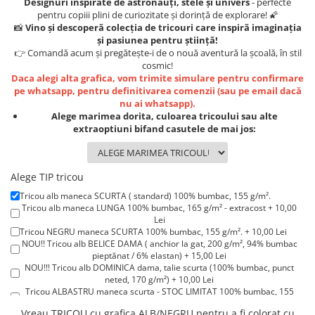
Designuri inspirate de astronauți, stele și univers
- perfecte
Lenjerii de pat pentru copii
pentru copiii plini de curiozitate și dorință de explorare! 🌠
Cadouri Cuplu
📸
Vino și descoperă colecția de tricouri care inspiră imaginația
și pasiunea pentru știință!
Fashion
👉 Comandă acum și pregătește-i de o nouă aventură la școală, în stil
cosmic!
Pijamale de CRACIUN
Daca alegi alta grafica, vom trimite simulare pentru confirmare
Pijamale de dama
pe whatsapp, pentru definitivarea comenzii (sau pe email dacă
Pijamale de barbati
nu ai whatsapp).
Alege marimea dorita, culoarea tricoului sau alte
Halate si capoate
extraoptiuni bifand casutele de mai jos:
Pijamale
WINTER Collection
Halate si pijamale Family
Alege TIP tricou
Incaltaminte
Tricou alb maneca SCURTA ( standard) 100% bumbac, 155 g/m².
Tricou alb maneca LUNGA 100% bumbac, 165 g/m² - extracost + 10,00
Seturi elegante femei
Lei
Umbrele
Tricou NEGRU maneca SCURTA 100% bumbac, 155 g/m². + 10,00 Lei
NOU!! Tricou alb BELICE DAMA ( anchior la gat, 200 g/m², 94% bumbac
Pijamale de copii
pieptănat / 6% elastan) + 15,00 Lei
Pijamale BIG SIZE femei
NOU!!! Tricou alb DOMINICA dama, talie scurta (100% bumbac, punct
neted, 170 g/m²) + 10,00 Lei
Cadouri ocazii speciale
Tricou ALBASTRU maneca scurta - STOC LIMITAT 100% bumbac, 155
g/m². + 15,00 Lei
Tricouri de craciun
Vreau TRICOU cu grafica ALB/NEGRU pentru a fi colorat cu