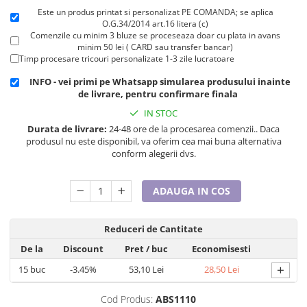
Cadouri pentru Doctori
Este un produs printat si personalizat PE COMANDA; se aplica
Cadouri pentru Sfânta Maria
O.G.34/2014 art.16 litera (c)
Comenzile cu minim 3 bluze se proceseaza doar cu plata in avans
Martisoare
minim 50 lei ( CARD sau transfer bancar)
Timp procesare tricouri personalizate 1-3 zile lucratoare
INFO - vei primi pe Whatsapp simularea produsului inainte
de livrare, pentru confirmare finala
IN STOC
Durata de livrare:
24-48 ore de la procesarea comenzii.. Daca
produsul nu este disponibil, va oferim cea mai buna alternativa
conform alegerii dvs.
ADAUGA IN COS
Reduceri de Cantitate
De la
Discount
Pret
/ buc
Economisesti
+
15
buc
-3.45%
53,10 Lei
28,50 Lei
Cod Produs:
ABS1110