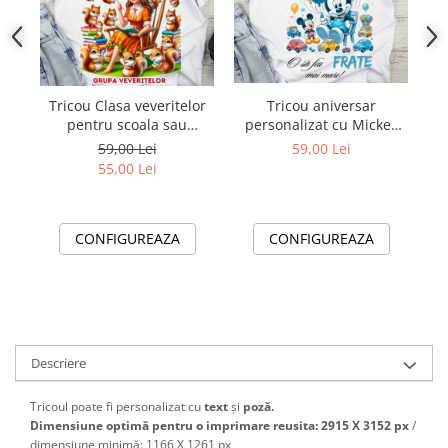
Tricou Clasa veveritelor
Tricou aniversar
pentru scoala sau
personalizat cu Mickey
p
gradinita
Mouse O sa fiu frate mai
Mouse C
59,00 Lei
59,00 Lei
mare TAMM1014.2
55,00 Lei
CONFIGUREAZA
CONFIGUREAZA
Descriere
Tricoul poate fi personalizat cu
text
și
poză.
Dimensiune optimă pentru o imprimare reusita: 2915 X 3152 px
/
dimensiune minimă: 1166 X 1261 px