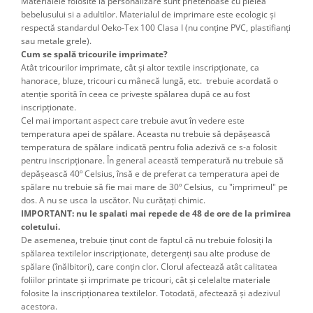
Materialele folosite la personalizare sunt prietenoase cu pielea
bebelusului si a adultilor. Materialul de imprimare este ecologic și
respectă standardul Oeko-Tex 100 Clasa I (nu conține PVC, plastifianți
sau metale grele).
Cum se spală tricourile imprimate?
Atât tricourilor imprimate, cât şi altor textile inscripţionate, ca
hanorace, bluze, tricouri cu mânecă lungă, etc. trebuie acordată o
atenţie sporită în ceea ce priveşte spălarea după ce au fost
inscripţionate.
Cel mai important aspect care trebuie avut în vedere este
temperatura apei de spălare. Aceasta nu trebuie să depăşească
temperatura de spălare indicată pentru folia adezivă ce s-a folosit
pentru inscripţionare. În general această temperatură nu trebuie să
depăşească 40º Celsius, însă e de preferat ca temperatura apei de
spălare nu trebuie să fie mai mare de 30º Celsius, cu "imprimeul" pe
dos. A nu se usca la uscător. Nu curățați chimic.
IMPORTANT: nu le spalati mai repede de 48 de ore de la primirea
coletului.
De asemenea, trebuie ţinut cont de faptul că nu trebuie folosiţi la
spălarea textilelor inscripţionate, detergenţi sau alte produse de
spălare (înălbitori), care conţin clor. Clorul afectează atât calitatea
foliilor printate şi imprimate pe tricouri, cât şi celelalte materiale
folosite la inscripţionarea textilelor. Totodată, afectează şi adezivul
acestora.