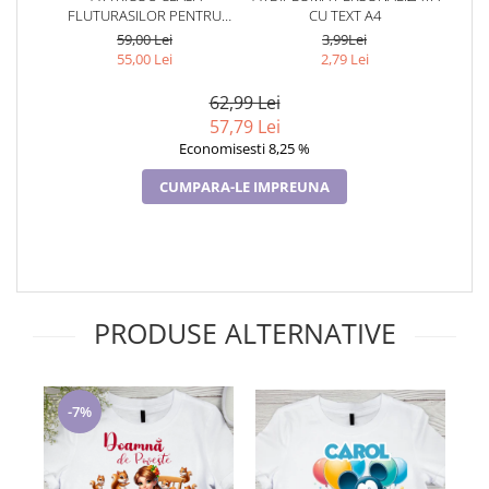
FLUTURASILOR PENTRU
CU TEXT A4
SCOALA SAU GRADINITA
59,00 Lei
3,99Lei
55,00 Lei
2,79 Lei
62,99 Lei
57,79 Lei
Economisesti 8,25 %
CUMPARA-LE IMPREUNA
PRODUSE ALTERNATIVE
-7%