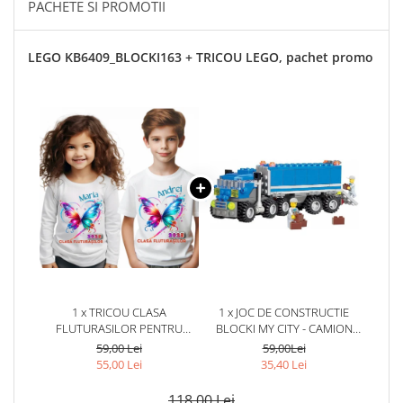
PACHETE SI PROMOTII
LEGO KB6409_BLOCKI163 + TRICOU LEGO, pachet promo
1 x TRICOU CLASA
1 x JOC DE CONSTRUCTIE
FLUTURASILOR PENTRU
BLOCKI MY CITY - CAMION
SCOALA SAU GRADINITA
(163 PIESE)
59,00 Lei
59,00Lei
55,00 Lei
35,40 Lei
118,00 Lei