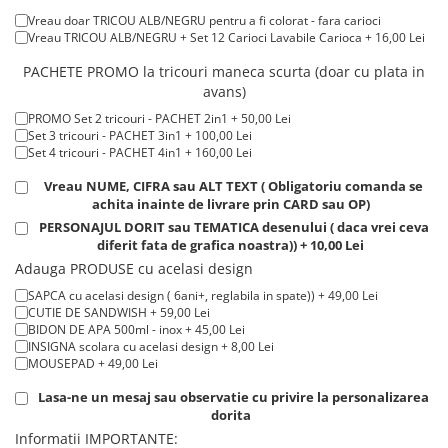
Lei
Tricouri de cuplu Valentine's Day
Vreau doar TRICOU ALB/NEGRU pentru a fi colorat - fara carioci
Tricou POLO alb maneca LUNGA 200-220 g/m² marimi COPII + 20,00
Vreau TRICOU ALB/NEGRU + Set 12 Carioci Lavabile Carioca + 16,00 Lei
Valentine's Day
Lei
Tricou ROSU maneca LUNGA ( STOC LIMITAT) 100% bumbac, 165 g/m²
Cadouri pentru Bunici
PACHETE PROMO la tricouri maneca scurta (doar cu plata in
- extracost + 20,00 Lei
avans)
Cadouri pentru Nasi si Fini
Cadouri Craciun
PROMO Set 2 tricouri - PACHET 2in1 + 50,00 Lei
Set 3 tricouri - PACHET 3in1 + 100,00 Lei
Cadouri pentru Mama
Set 4 tricouri - PACHET 4in1 + 160,00 Lei
Cadouri pentru profesori sau absolventi
Vreau NUME, CIFRA sau ALT TEXT ( Obligatoriu comanda se
Cadouri Back to school
achita inainte de livrare prin CARD sau OP)
Cadouri de Paște
PERSONAJUL DORIT sau TEMATICA desenului ( daca vrei ceva
diferit fata de grafica noastra)) + 10,00 Lei
Cadouri Traditionale Romanesti
Adauga PRODUSE cu acelasi design
8 Martie
SAPCA cu acelasi design ( 6ani+, reglabila in spate)) + 49,00 Lei
Cadouri pentru CUPLU El & Ea
CUTIE DE SANDWISH + 59,00 Lei
Cadouri Iubitori de animale
BIDON DE APA 500ml - inox + 45,00 Lei
INSIGNA scolara cu acelasi design + 8,00 Lei
Cadouri GRAVIDE
MOUSEPAD + 49,00 Lei
Cadouri pentru sportivi
Lasa-ne un mesaj sau observatie cu privire la personalizarea
Cadouri Pensionare
dorita
Cadouri Colegi, sefi sau angajati
Informatii IMPORTANTE: