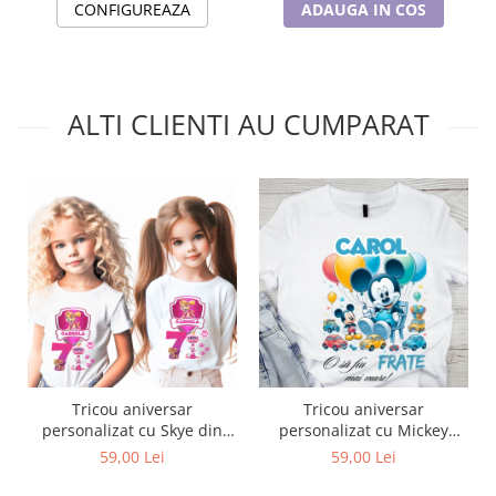
CONFIGUREAZA
ADAUGA IN COS
ALTI CLIENTI AU CUMPARAT
Tricou aniversar
Tricou aniversar
personalizat cu Skye din
personalizat cu Mickey
Patrula Catelusilor
Mouse O sa fiu frate mai
59,00 Lei
59,00 Lei
TAMM1015.2
mare TAMM1014.2