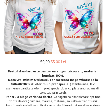
Etichete scolare
Cadouri barbati
Sepci personalizate
Seturi cadou barbati
Seturi cadou barbati portofel si curea
Bannere personalizate scoli si gradinite
Ceasuri pentru EL
Caserole personalizate sandwich
Cadouri craciun barbati
Saculeti personalizati
Cadouri personalizate barbati
Sticla de apa personalizata
Cadouri copii
Agende si caiete personalizate
Caciuli copii
Cadouri copii bebelusi 0+
59,00
55,00 Lei
Lenjerii de pat Disney
Cadouri copii 1 an
Pretul standard este pentru un singur tricou alb, material
bumbac 100%.
Cadouri craciun copii
Daca vrei minim 5 tricouri, contacteaza-ne pe whatsapp la
Colectia Disney
0784702982 si iti oferim un pret special
( atentie insa, la o
asemenea cantitate oferim pret special doar cu plata unui avans din
Sticlă pentru apa Personalizată
cont sau prin card).
Sepci personalizate
Pentru a alege varianta dorita
va rugam sa bifati fiecare optiune
dorita de dvs ( culoare, marime, material, sau alte extraoptiuni);
Seturi cadou pentru copii KID's Collection
imprimeul poate fi modificat sau poate fi imprimat pe alte produse