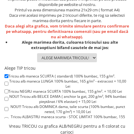
Lenjerii de pat pentru copii
disponibile pe website-ul nostru.
Cadouri Cuplu
Printul va avea dimensiunea maxima 21x29 cm ( format A4)
Daca vrei acelasi imprimeu pe 2 tricouri diferite, te rog sa selectezi
Fashion
marimea dorita pentru fiecare in parte.
Daca alegi alta grafica, vom trimite simulare pentru confirmare
Pijamale de CRACIUN
pe whatsapp, pentru definitivarea comenzii (sau pe email dacă
Pijamale de dama
nu ai whatsapp).
Alege marimea dorita, culoarea tricoului sau alte
Pijamale de barbati
extraoptiuni bifand casutele de mai jos:
Halate si capoate
Pijamale
WINTER Collection
Alege TIP tricou
Halate si pijamale Family
Tricou alb maneca SCURTA ( standard) 100% bumbac, 155 g/m².
Tricou alb maneca LUNGA 100% bumbac, 165 g/m² - extracost + 10,00
Incaltaminte
Lei
Seturi elegante femei
Tricou NEGRU maneca SCURTA 100% bumbac, 155 g/m². + 10,00 Lei
NOU!! Tricou alb BELICE DAMA ( anchior la gat, 200 g/m², 94% bumbac
Umbrele
pieptănat / 6% elastan) + 15,00 Lei
Pijamale de copii
NOU!!! Tricou alb DOMINICA dama, talie scurta (100% bumbac, punct
neted, 170 g/m²) + 10,00 Lei
Pijamale BIG SIZE femei
Tricou ALBASTRU maneca scurta - STOC LIMITAT 100% bumbac, 155
Cadouri ocazii speciale
g/m². + 15,00 Lei
Vreau TRICOU cu grafica ALB/NEGRU pentru a fi colorat cu
Tricou ROSU maneca scurta 100% bumbac, 155 g/m². + 15,00 Lei
Tricouri de craciun
carioci
Tricou POLO alb maneca SCURTA 200-220 g/m² - marimi COPII + 15,00