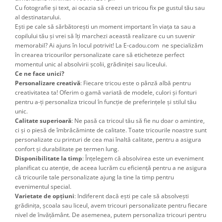
Cu fotografie și text, ai ocazia să creezi un tricou fix pe gustul tău sau
al destinatarului.
Ești pe cale să sărbătorești un moment important în viața ta sau a
copilului tău și vrei să îți marchezi această realizare cu un suvenir
memorabil? Ai ajuns în locul potrivit! La E-cadou.com ne specializăm
în crearea tricourilor personalizate care să eticheteze perfect
momentul unic al absolvirii școlii, grădiniței sau liceului.
Ce ne face unici?
Personalizare creativă
: Fiecare tricou este o pânză albă pentru
creativitatea ta! Oferim o gamă variată de modele, culori și fonturi
pentru a-ți personaliza tricoul în funcție de preferințele și stilul tău
unic.
Calitate superioară
: Ne pasă ca tricoul tău să fie nu doar o amintire,
ci și o piesă de îmbrăcăminte de calitate. Toate tricourile noastre sunt
personalizate cu printuri de cea mai înaltă calitate, pentru a asigura
confort și durabilitate pe termen lung.
Disponibilitate la timp
: Înțelegem că absolvirea este un eveniment
planificat cu atenție, de aceea lucrăm cu eficiență pentru a ne asigura
că tricourile tale personalizate ajung la tine la timp pentru
evenimentul special.
Varietate de opțiuni
: Indiferent dacă ești pe cale să absolvești
grădinița, școala sau liceul, avem tricouri personalizate pentru fiecare
nivel de învățământ. De asemenea, putem personaliza tricouri pentru