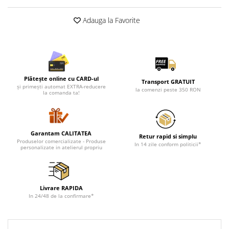
Adauga la Favorite
Plătește online cu CARD-ul
Transport GRATUIT
și primești automat EXTRA-reducere
la comenzi peste 350 RON
la comanda ta!
Garantam CALITATEA
Retur rapid si simplu
Produselor comercializate - Produse
In 14 zile conform politicii*
personalizate in atelierul propriu
Livrare RAPIDA
In 24/48 de la confirmare*