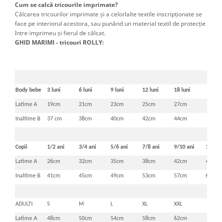
Cum se calcă tricourile imprimate?
Călcarea tricourilor imprimate şi a celorlalte textile inscripţionate se
face pe interiorul acestora, sau punând un material textil de protecţie
între imprimeu şi fierul de călcat.
GHID MARIMI - tricouri ROLLY:
Body bebe
3 luni
6 luni
9 luni
12 luni
18 luni
Latime A
19cm
21cm
23cm
25cm
27cm
Inaltime B
37 cm
38cm
40cm
42cm
44cm
Copii
1/2 ani
3/4 ani
5/6 ani
7/8 ani
9/10 ani
11/12 
Latime A
26cm
32cm
35cm
38cm
42cm
46cm
Inaltime B
41cm
45cm
49cm
53cm
57cm
61cm
ADULTI
S
M
L
XL
XXL
Latime A
48cm
50cm
54cm
58cm
62cm