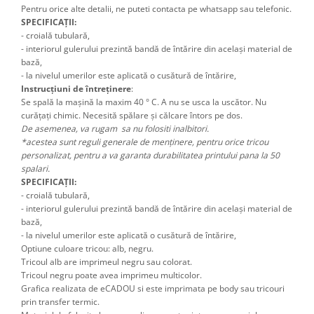
Pentru orice alte detalii, ne puteti contacta pe whatsapp sau telefonic.
SPECIFICAȚII:
- croială tubulară,
- interiorul gulerului prezintă bandă de întărire din același material de
bază,
- la nivelul umerilor este aplicată o cusătură de întărire,
Instrucțiuni de întreținere
:
Se spală la mașină la maxim 40 ° C. A nu se usca la uscător. Nu
curățați chimic. Necesită spălare și călcare întors pe dos.
De asemenea, va rugam sa nu folositi inalbitori.
*acestea sunt reguli generale de menținere, pentru orice tricou
personalizat, pentru a va garanta durabilitatea printului pana la 50
spalari.
SPECIFICAȚII:
- croială tubulară,
- interiorul gulerului prezintă bandă de întărire din același material de
bază,
- la nivelul umerilor este aplicată o cusătură de întărire,
Optiune culoare tricou: alb, negru.
Tricoul alb are imprimeul negru sau colorat.
Tricoul negru poate avea imprimeu multicolor.
Grafica realizata de eCADOU si este imprimata pe body sau tricouri
prin transfer termic.