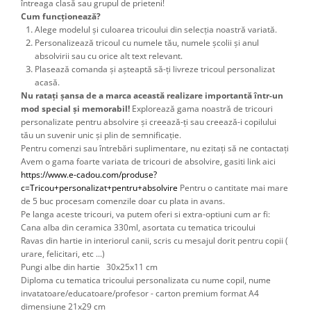
întreaga clasă sau grupul de prieteni!
Cum funcționează?
Alege modelul și culoarea tricoului din selecția noastră variată.
Personalizează tricoul cu numele tău, numele școlii și anul
absolvirii sau cu orice alt text relevant.
Plasează comanda și așteaptă să-ți livreze tricoul personalizat
acasă.
Nu ratați șansa de a marca această realizare importantă într-un
mod special și memorabil!
Explorează gama noastră de tricouri
personalizate pentru absolvire și creează-ți sau creează-i copilului
tău un suvenir unic și plin de semnificație.
Pentru comenzi sau întrebări suplimentare, nu ezitați să ne contactați
Avem o gama foarte variata de tricouri de absolvire, gasiti link aici 
https://www.e-cadou.com/produse?
c=Tricou+personalizat+pentru+absolvire
 Pentru o cantitate mai mare 
de 5 buc procesam comenzile doar cu plata in avans.
Pe langa aceste tricouri, va putem oferi si extra-optiuni cum ar fi: 
Cana alba din ceramica 330ml, asortata cu tematica tricoului
Ravas din hartie in interiorul canii, scris cu mesajul dorit pentru copii ( 
urare, felicitari, etc ...) 
Pungi albe din hartie 30x25x11 cm
Diploma cu tematica tricoului personalizata cu nume copil, nume 
invatatoare/educatoare/profesor - carton premium format A4 
dimensiune 21x29 cm 