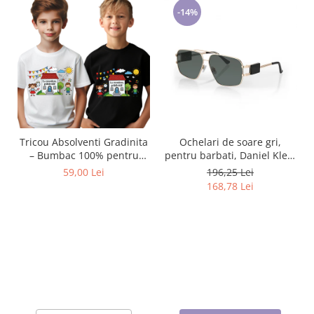
-14%
Tricou Absolventi Gradinita
Ochelari de soare gri,
– Bumbac 100% pentru
pentru barbati, Daniel Klein
Copii și Profesori
Sunglasses, DK3268-2
59,00 Lei
196,25 Lei
168,78 Lei