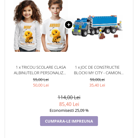
1 x TRICOU SCOLARE CLASA
1 x JOC DE CONSTRUCTIE
ALBINUTELOR PERSONALIZAT
BLOCKI MY CITY - CAMION
PENTRU ABSOLVENTI DE
(163 PIESE)
55,00 Lei
59,00Lei
SCOALA SAU GRADINITA
50,00 Lei
35,40 Lei
114,00 Lei
85,40 Lei
Economisesti 25,09 %
CUMPARA-LE IMPREUNA