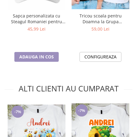
Tricou scoala pentru
Sapca personalizata cu
Doamna la Grupa
Steagul Romaniei pentru
a
boboceilor– cadou
concursuri
59,00 Lei
45,99 Lei
personalizat pentru
profesori
CONFIGUREAZA
ADAUGA IN COS
ALTI CLIENTI AU CUMPARAT
-7%
-7%