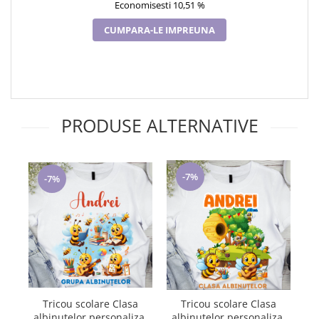
Economisesti 10,51 %
CUMPARA-LE IMPREUNA
PRODUSE ALTERNATIVE
-7%
-7%
Tricou scolare Clasa
Tricou scolare Clasa
albinutelor personalizat
Ed
albinutelor personalizat