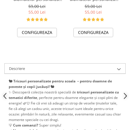
pentru absolventi de
pentru absolventi de
59,00 Lei
59,00 Lei
scoala sau gradinita
scoala sau gradinita
55,00 Lei
55,00 Lei
CONFIGUREAZA
CONFIGUREAZA
Descriere
🐿️ Tricouri personalizate pentru scoala – pentru doamne de
poveste și copii jucăuși! 🐿️
✨ Descoperă colecția noastră specială de
tricouri personalizate cu
tematici diferite
, perfecte pentru doamne elegante și copii plini de
energie! 🌿👕 Fie că vrei să adaugi un strop de veselie ținutelor tale,
fie că alegi un cadou unic, aceste tricouri sunt ideale pentru orice
ocazie: plimbări în natură, zile relaxante, evenimente casual sau chiar
momente speciale cu cei dragi.
💡
Cum comanzi?
Super simplu!