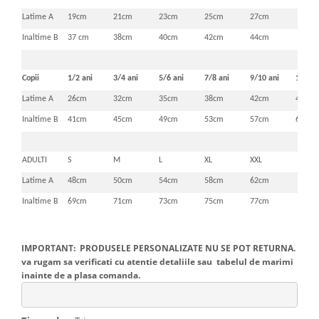
Latime A
19cm
21cm
23cm
25cm
27cm
Inaltime B
37 cm
38cm
40cm
42cm
44cm
Copii
1/2 ani
3/4 ani
5/6 ani
7/8 ani
9/10 ani
11/12 
Latime A
26cm
32cm
35cm
38cm
42cm
46cm
Inaltime B
41cm
45cm
49cm
53cm
57cm
61cm
ADULTI
S
M
L
XL
XXL
Latime A
48cm
50cm
54cm
58cm
62cm
Inaltime B
69cm
71cm
73cm
75cm
77cm
IMPORTANT: PRODUSELE PERSONALIZATE NU SE POT RETURNA.
va rugam sa verificati cu atentie detaliile sau tabelul de marimi
inainte de a plasa comanda.