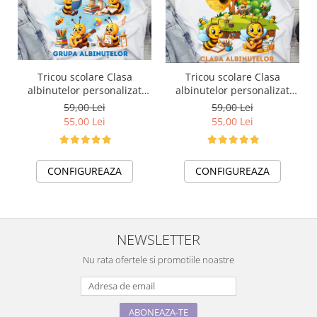
Tricou scolare Clasa
Tricou scolare Clasa
albinutelor personalizat
albinutelor personalizat
pentru absolventi de scoala
pentru absolventi de scoala
59,00 Lei
59,00 Lei
sau gradinita
sau gradinita
55,00 Lei
55,00 Lei
CONFIGUREAZA
CONFIGUREAZA
NEWSLETTER
Nu rata ofertele si promotiile noastre