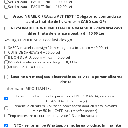
Set 3 tricouri - PACHET 3in1 + 100,00 Lei
Tricouri de cuplu Valentine's Day
Set 4 tricouri - PACHET 4in1 + 160,00 Lei
Valentine's Day
Vreau NUME, CIFRA sau ALT TEXT ( Obligatoriu comanda se
Cadouri pentru Bunici
achita inainte de livrare prin CARD sau OP)
Cadouri pentru Nasi si Fini
PERSONAJUL DORIT sau TEMATICA desenului ( daca vrei ceva
diferit fata de grafica noastra)) + 10,00 Lei
Cadouri Craciun
Adauga PRODUSE cu acelasi design
Cadouri pentru Mama
SAPCA cu acelasi design ( 6ani+, reglabila in spate)) + 49,00 Lei
Cadouri pentru profesori sau absolventi
CUTIE DE SANDWISH + 59,00 Lei
Cadouri Back to school
BIDON DE APA 500ml - inox + 45,00 Lei
INSIGNA scolara cu acelasi design + 8,00 Lei
Cadouri de Paște
MOUSEPAD + 49,00 Lei
Cadouri Traditionale Romanesti
Lasa-ne un mesaj sau observatie cu privire la personalizarea
8 Martie
dorita
Cadouri pentru CUPLU El & Ea
Informatii IMPORTANTE:
Cadouri Iubitori de animale
Este un produs printat si personalizat PE COMANDA; se aplica
Cadouri GRAVIDE
O.G.34/2014 art.16 litera (c)
Comenzile cu minim 3 bluze se proceseaza doar cu plata in avans
Cadouri pentru sportivi
minim 50 lei ( CARD sau transfer bancar)
Cadouri Pensionare
Timp procesare tricouri personalizate 1-3 zile lucratoare
Cadouri Colegi, sefi sau angajati
INFO - vei primi pe Whatsapp simularea produsului inainte