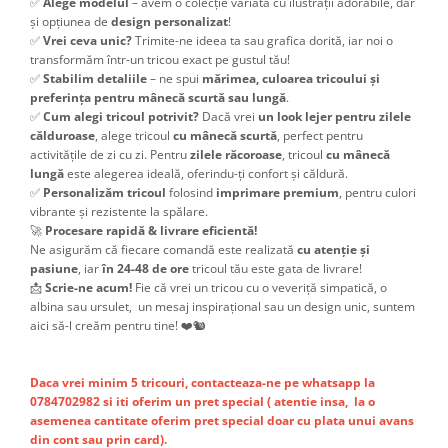
✅
Alege modelul
– avem o colecție variată cu ilustrații adorabile, dar
și opțiunea de
design personalizat
!
✅
Vrei ceva unic?
Trimite-ne ideea ta sau grafica dorită, iar noi o
transformăm într-un tricou exact pe gustul tău!
✅
Stabilim detaliile
– ne spui
mărimea, culoarea tricoului și
preferința pentru mânecă scurtă sau lungă
.
✅
Cum alegi tricoul potrivit?
Dacă vrei
un look lejer pentru zilele
călduroase
, alege tricoul
cu mânecă scurtă
, perfect pentru
activitățile de zi cu zi. Pentru
zilele răcoroase
, tricoul
cu mânecă
lungă
este alegerea ideală, oferindu-ți confort și căldură.
✅
Personalizăm tricoul
folosind
imprimare premium
, pentru culori
vibrante și rezistente la spălare.
🚀
Procesare rapidă & livrare eficientă!
Ne asigurăm că fiecare comandă este realizată
cu atenție și
pasiune
, iar
în 24-48 de ore
tricoul tău este gata de livrare!
📩
Scrie-ne acum!
Fie că vrei un tricou cu o veveriță simpatică, o
albina sau ursulet, un mesaj inspirațional sau un design unic, suntem
aici să-l creăm pentru tine! ❤️🐿️
Daca vrei minim 5 tricouri, contacteaza-ne pe whatsapp la
0784702982 si iti oferim un pret special ( atentie insa, la o
asemenea cantitate oferim pret special doar cu plata unui avans
din cont sau prin card).