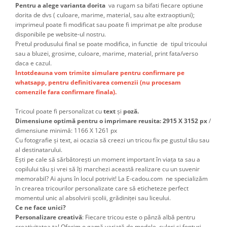
Pentru a alege varianta dorita
va rugam sa bifati fiecare optiune
dorita de dvs ( culoare, marime, material, sau alte extraoptiuni);
imprimeul poate fi modificat sau poate fi imprimat pe alte produse
disponibile pe website-ul nostru.
Pretul produsului final se poate modifica, in functie de tipul tricoului
sau a bluzei, grosime, culoare, marime, material, print fata/verso
daca e cazul.
Intotdeauna vom trimite simulare pentru confirmare pe
whatsapp, pentru definitivarea comenzii (nu procesam
comenzile fara confirmare finala).
Tricoul poate fi personalizat cu
text
și
poză.
Dimensiune optimă pentru o imprimare reusita: 2915 X 3152 px
/
dimensiune minimă: 1166 X 1261 px
Cu fotografie și text, ai ocazia să creezi un tricou fix pe gustul tău sau
al destinatarului.
Ești pe cale să sărbătorești un moment important în viața ta sau a
copilului tău și vrei să îți marchezi această realizare cu un suvenir
memorabil? Ai ajuns în locul potrivit! La E-cadou.com ne specializăm
în crearea tricourilor personalizate care să eticheteze perfect
momentul unic al absolvirii școlii, grădiniței sau liceului.
Ce ne face unici?
Personalizare creativă
: Fiecare tricou este o pânză albă pentru
creativitatea ta! Oferim o gamă variată de modele, culori și fonturi