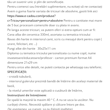
tău un suvenir unic și plin de semnificație.
Pentru comenzi sau întrebări suplimentare, nu ezitați să ne contactați
Avem o gama foarte variata de tricouri de absolvire, gasiti link aici 
https://www.e-cadou.com/produse?
c=Tricou+personalizat+pentru+absolvire
 Pentru o cantitate mai mare 
de 5 buc procesam comenzile doar cu plata in avans.
Pe langa aceste tricouri, va putem oferi si extra-optiuni cum ar fi: 
Cana alba din ceramica 330ml, asortata cu tematica tricoului
Ravas din hartie in interiorul canii, scris cu mesajul dorit pentru copii ( 
urare, felicitari, etc ...) 
Pungi albe din hartie 30x25x11 cm
Diploma cu tematica tricoului personalizata cu nume copil, nume 
invatatoare/educatoare/profesor - carton premium format A4 
dimensiune 21x29 cm 
Pentru orice alte detalii, ne puteti contacta pe whatsapp sau telefonic.
SPECIFICAȚII:
- croială tubulară,
- interiorul gulerului prezintă bandă de întărire din același material de
bază,
- la nivelul umerilor este aplicată o cusătură de întărire,
Instrucțiuni de întreținere
:
Se spală la mașină la maxim 40 ° C. A nu se usca la uscător. Nu
curățați chimic. Necesită spălare și călcare întors pe dos.
De asemenea, va rugam sa nu folositi inalbitori.