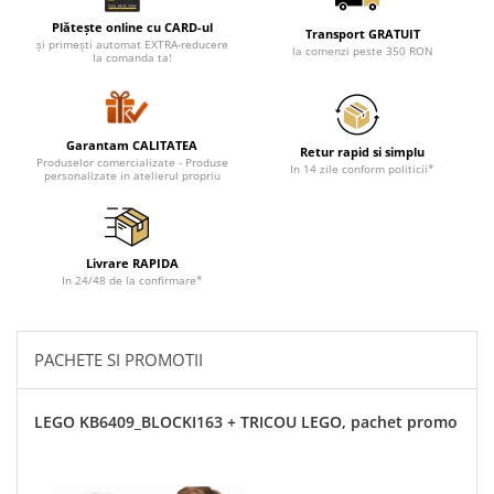
Plătește online cu CARD-ul
Transport GRATUIT
și primești automat EXTRA-reducere
la comenzi peste 350 RON
la comanda ta!
Garantam CALITATEA
Retur rapid si simplu
Produselor comercializate - Produse
In 14 zile conform politicii*
personalizate in atelierul propriu
Livrare RAPIDA
In 24/48 de la confirmare*
PACHETE SI PROMOTII
LEGO KB6409_BLOCKI163 + TRICOU LEGO, pachet promo