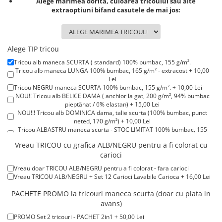
Alege marimea dorita, culoarea tricoului sau alte
Lenjerii de pat pentru copii
extraoptiuni bifand casutele de mai jos:
Cadouri Cuplu
Fashion
Pijamale de CRACIUN
Alege TIP tricou
Pijamale de dama
Tricou alb maneca SCURTA ( standard) 100% bumbac, 155 g/m².
Tricou alb maneca LUNGA 100% bumbac, 165 g/m² - extracost + 10,00
Pijamale de barbati
Lei
Halate si capoate
Tricou NEGRU maneca SCURTA 100% bumbac, 155 g/m². + 10,00 Lei
NOU!! Tricou alb BELICE DAMA ( anchior la gat, 200 g/m², 94% bumbac
Pijamale
pieptănat / 6% elastan) + 15,00 Lei
WINTER Collection
NOU!!! Tricou alb DOMINICA dama, talie scurta (100% bumbac, punct
neted, 170 g/m²) + 10,00 Lei
Halate si pijamale Family
Tricou ALBASTRU maneca scurta - STOC LIMITAT 100% bumbac, 155
Incaltaminte
g/m². + 15,00 Lei
Vreau TRICOU cu grafica ALB/NEGRU pentru a fi colorat cu
Tricou ROSU maneca scurta 100% bumbac, 155 g/m². + 15,00 Lei
Seturi elegante femei
carioci
Tricou POLO alb maneca SCURTA 200-220 g/m² - marimi COPII + 15,00
Umbrele
Lei
Vreau doar TRICOU ALB/NEGRU pentru a fi colorat - fara carioci
Tricou POLO alb maneca LUNGA 200-220 g/m² marimi COPII + 20,00
Pijamale de copii
Vreau TRICOU ALB/NEGRU + Set 12 Carioci Lavabile Carioca + 16,00 Lei
Lei
Pijamale BIG SIZE femei
Tricou ROSU maneca LUNGA ( STOC LIMITAT) 100% bumbac, 165 g/m²
PACHETE PROMO la tricouri maneca scurta (doar cu plata in
- extracost + 20,00 Lei
Cadouri ocazii speciale
avans)
Tricouri de craciun
PROMO Set 2 tricouri - PACHET 2in1 + 50,00 Lei