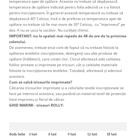
temperatura apei de spălare. Aceasta nu trebuie să depăşească
temperatura de spălare indicată pentru folia adezivă ce s-a folosit
pentru inscripţionare. În general această temperatură nu trebuie să
depăşească 40º Celsius, însă e de preferat ca temperatura apei de
spălare nu trebuie să fie mai mare de 30º Celsius, cu "imprimeul" pe
dos. A nu se usca la uscător. Nu curățați chimic.
IMPORTANT: nu le spalati mai repede de 48 de ore de la primirea
coletului.
De asemenea, trebuie ţinut cont de faptul că nu trebuie folosiţi la
spălarea textilelor inscripţionate, detergenţi sau alte produse de
spălare (înălbitori), care conţin clor. Clorul afectează atât calitatea
foliilor printate şi imprimate pe tricouri, cât şi celelalte materiale
folosite la inscripţionarea textilelor. Totodată, afectează şi adezivul
acestora.
Cum se calcă tricourile imprimate?
Călcarea tricourilor imprimate şi a celorlalte textile inscripţionate se
face pe interiorul acestora, sau punând un material textil de protecţie
între imprimeu şi fierul de călcat.
GHID MARIMI - tricouri ROLLY:
Body bebe
3 luni
6 luni
9 luni
12 luni
18 luni