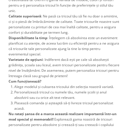
pentru a-ți personaliza tricoul în funcție de preferințele și stilul tău
unic.
Calitate superioară
: Ne pasă ca tricoul tău să fie nu doar o amintire,
ci și o piesă de îmbrăcăminte de calitate. Toate tricourile noastre sunt
personalizate cu printuri de cea mai înaltă calitate, pentru a asigura
confort și durabilitate pe termen lung.
Disponibilitate la timp
: Înțelegem că absolvirea este un eveniment
planificat cu atenție, de aceea lucrăm cu eficiență pentru a ne asigura
că tricourile tale personalizate ajung la tine la timp pentru
evenimentul special.
Varietate de opțiuni
: Indiferent dacă ești pe cale să absolvești
grădinița, școala sau liceul, avem tricouri personalizate pentru fiecare
nivel de învățământ. De asemenea, putem personaliza tricouri pentru
întreaga clasă sau grupul de prieteni!
Cum funcționează?
Alege modelul și culoarea tricoului din selecția noastră variată.
Personalizează tricoul cu numele tău, numele școlii și anul
absolvirii sau cu orice alt text relevant.
Plasează comanda și așteaptă să-ți livreze tricoul personalizat
acasă.
Nu ratați șansa de a marca această realizare importantă într-un
mod special și memorabil!
Explorează gama noastră de tricouri
personalizate pentru absolvire și creează-ți sau creează-i copilului