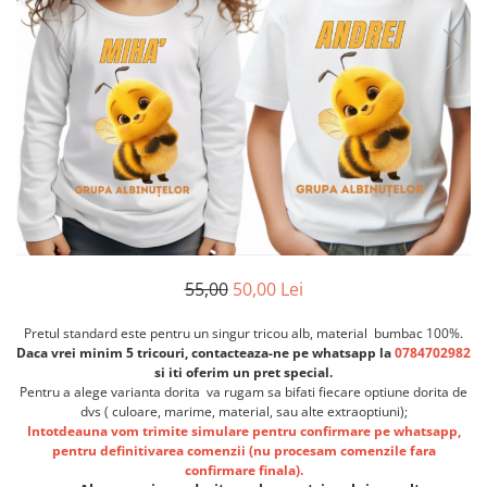
Etichete scolare
Cadouri barbati
Sepci personalizate
Seturi cadou barbati
Seturi cadou barbati portofel si curea
Bannere personalizate scoli si gradinite
Ceasuri pentru EL
Caserole personalizate sandwich
Cadouri craciun barbati
Saculeti personalizati
Cadouri personalizate barbati
Sticla de apa personalizata
Cadouri copii
Agende si caiete personalizate
Caciuli copii
Cadouri copii bebelusi 0+
55,00
50,00 Lei
Lenjerii de pat Disney
Cadouri copii 1 an
Pretul standard este pentru un singur tricou alb, material bumbac 100%.
Cadouri craciun copii
Daca vrei minim 5 tricouri, contacteaza-ne pe whatsapp la
0784702982
si iti oferim un pret special.
Colectia Disney
Pentru a alege varianta dorita
va rugam sa bifati fiecare optiune dorita de
Sticlă pentru apa Personalizată
dvs ( culoare, marime, material, sau alte extraoptiuni);
Intotdeauna vom trimite simulare pentru confirmare pe whatsapp,
Sepci personalizate
pentru definitivarea comenzii (nu procesam comenzile fara
Seturi cadou pentru copii KID's Collection
confirmare finala).