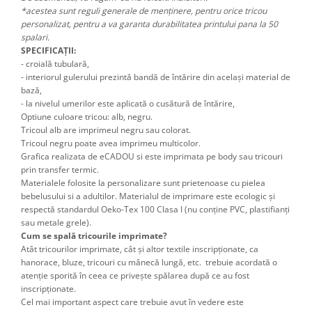
*acestea sunt reguli generale de menținere, pentru orice tricou
personalizat, pentru a va garanta durabilitatea printului pana la 50
spalari.
SPECIFICAȚII:
- croială tubulară,
- interiorul gulerului prezintă bandă de întărire din același material de
bază,
- la nivelul umerilor este aplicată o cusătură de întărire,
Optiune culoare tricou: alb, negru.
Tricoul alb are imprimeul negru sau colorat.
Tricoul negru poate avea imprimeu multicolor.
Grafica realizata de eCADOU si este imprimata pe body sau tricouri
prin transfer termic.
Materialele folosite la personalizare sunt prietenoase cu pielea
bebelusului si a adultilor. Materialul de imprimare este ecologic și
respectă standardul Oeko-Tex 100 Clasa I (nu conține PVC, plastifianți
sau metale grele).
Cum se spală tricourile imprimate?
Atât tricourilor imprimate, cât şi altor textile inscripţionate, ca
hanorace, bluze, tricouri cu mânecă lungă, etc. trebuie acordată o
atenţie sporită în ceea ce priveşte spălarea după ce au fost
inscripţionate.
Cel mai important aspect care trebuie avut în vedere este