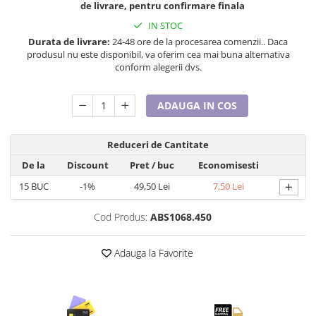
de livrare, pentru confirmare finala
Cadouri pentru Doctori
Cadouri pentru Sfânta Maria
IN STOC
Durata de livrare:
24-48 ore de la procesarea comenzii.. Daca
Martisoare
produsul nu este disponibil, va oferim cea mai buna alternativa
conform alegerii dvs.
ADAUGA IN COS
Reduceri de Cantitate
De la
Discount
Pret
/ buc
Economisesti
+
15
BUC
-1%
49,50 Lei
7,50 Lei
Cod Produs:
ABS1068.450
Adauga la Favorite