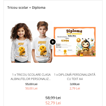
Tricou scolar + Diploma
1 x TRICOU SCOLARE CLASA
1 x DIPLOMĂ PERSONALIZATĂ
ALBINUTELOR PERSONALIZAT
CU TEXT A4
PENTRU ABSOLVENTI DE
55,00 Lei
3,99Lei
SCOALA SAU GRADINITA
50,00 Lei
2,79 Lei
58,99 Lei
52,79 Lei