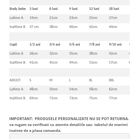
Body bebe
3 luni
6 luni
9 luni
12 luni
18 luni
Latime A
19cm
21cm
23cm
25cm
27cm
Inaltime B
37 cm
38cm
40cm
42cm
44cm
Copii
1/2 ani
3/4 ani
5/6 ani
7/8 ani
9/10 ani
11/12 
Latime A
26cm
32cm
35cm
38cm
42cm
46cm
Inaltime B
41cm
45cm
49cm
53cm
57cm
61cm
ADULTI
S
M
L
XL
XXL
Latime A
48cm
50cm
54cm
58cm
62cm
Inaltime B
69cm
71cm
73cm
75cm
77cm
IMPORTANT: PRODUSELE PERSONALIZATE NU SE POT RETURNA.
va rugam sa verificati cu atentie detaliile sau tabelul de marimi
inainte de a plasa comanda.