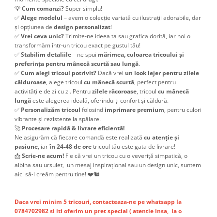
💡
Cum comanzi?
Super simplu!
✅
Alege modelul
– avem o colecție variată cu ilustrații adorabile, dar
și opțiunea de
design personalizat
!
✅
Vrei ceva unic?
Trimite-ne ideea ta sau grafica dorită, iar noi o
transformăm într-un tricou exact pe gustul tău!
✅
Stabilim detaliile
– ne spui
mărimea, culoarea tricoului și
preferința pentru mânecă scurtă sau lungă
.
✅
Cum alegi tricoul potrivit?
Dacă vrei
un look lejer pentru zilele
călduroase
, alege tricoul
cu mânecă scurtă
, perfect pentru
activitățile de zi cu zi. Pentru
zilele răcoroase
, tricoul
cu mânecă
lungă
este alegerea ideală, oferindu-ți confort și căldură.
✅
Personalizăm tricoul
folosind
imprimare premium
, pentru culori
vibrante și rezistente la spălare.
🚀
Procesare rapidă & livrare eficientă!
Ne asigurăm că fiecare comandă este realizată
cu atenție și
pasiune
, iar
în 24-48 de ore
tricoul tău este gata de livrare!
📩
Scrie-ne acum!
Fie că vrei un tricou cu o veveriță simpatică, o
albina sau ursulet, un mesaj inspirațional sau un design unic, suntem
aici să-l creăm pentru tine! ❤️🐿️
Daca vrei minim 5 tricouri, contacteaza-ne pe whatsapp la
0784702982 si iti oferim un pret special ( atentie insa, la o