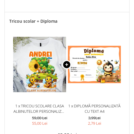
Tricou scolar + Diploma
1 x TRICOU SCOLARE CLASA
1 x DIPLOMĂ PERSONALIZATĂ
ALBINUTELOR PERSONALIZAT
CU TEXT A4
PENTRU ABSOLVENTI DE
59,00 Lei
3,99Lei
SCOALA SAU GRADINITA
55,00 Lei
2,79 Lei