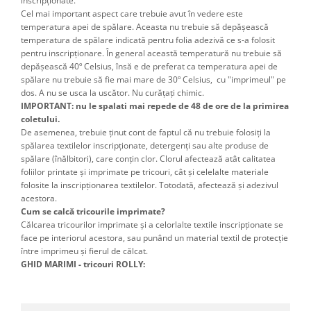
inscripţionate.
Cel mai important aspect care trebuie avut în vedere este
temperatura apei de spălare. Aceasta nu trebuie să depăşească
temperatura de spălare indicată pentru folia adezivă ce s-a folosit
pentru inscripţionare. În general această temperatură nu trebuie să
depăşească 40º Celsius, însă e de preferat ca temperatura apei de
spălare nu trebuie să fie mai mare de 30º Celsius, cu "imprimeul" pe
dos. A nu se usca la uscător. Nu curățați chimic.
IMPORTANT: nu le spalati mai repede de 48 de ore de la primirea
coletului.
De asemenea, trebuie ţinut cont de faptul că nu trebuie folosiţi la
spălarea textilelor inscripţionate, detergenţi sau alte produse de
spălare (înălbitori), care conţin clor. Clorul afectează atât calitatea
foliilor printate şi imprimate pe tricouri, cât şi celelalte materiale
folosite la inscripţionarea textilelor. Totodată, afectează şi adezivul
acestora.
Cum se calcă tricourile imprimate?
Călcarea tricourilor imprimate şi a celorlalte textile inscripţionate se
face pe interiorul acestora, sau punând un material textil de protecţie
între imprimeu şi fierul de călcat.
GHID MARIMI - tricouri ROLLY: