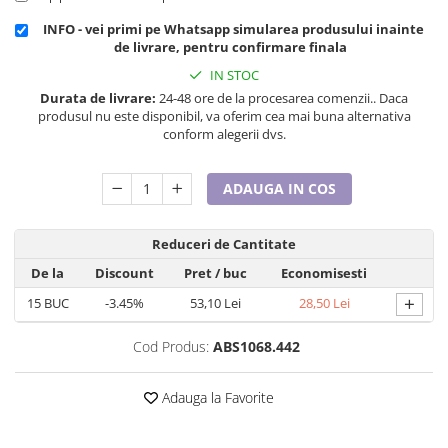
Cadouri pentru Doctori
INFO - vei primi pe Whatsapp simularea produsului inainte
Cadouri pentru Sfânta Maria
de livrare, pentru confirmare finala
Martisoare
IN STOC
Durata de livrare:
24-48 ore de la procesarea comenzii.. Daca
produsul nu este disponibil, va oferim cea mai buna alternativa
conform alegerii dvs.
ADAUGA IN COS
Reduceri de Cantitate
De la
Discount
Pret
/ buc
Economisesti
+
15
BUC
-3.45%
53,10 Lei
28,50 Lei
Cod Produs:
ABS1068.442
Adauga la Favorite