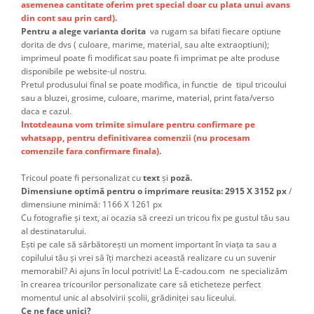
asemenea cantitate oferim pret special doar cu plata unui avans
din cont sau prin card).
Pentru a alege varianta dorita
va rugam sa bifati fiecare optiune
dorita de dvs ( culoare, marime, material, sau alte extraoptiuni);
imprimeul poate fi modificat sau poate fi imprimat pe alte produse
disponibile pe website-ul nostru.
Pretul produsului final se poate modifica, in functie de tipul tricoului
sau a bluzei, grosime, culoare, marime, material, print fata/verso
daca e cazul.
Intotdeauna vom trimite simulare pentru confirmare pe
whatsapp, pentru definitivarea comenzii (nu procesam
comenzile fara confirmare finala).
Tricoul poate fi personalizat cu
text
și
poză.
Dimensiune optimă pentru o imprimare reusita: 2915 X 3152 px
/
dimensiune minimă: 1166 X 1261 px
Cu fotografie și text, ai ocazia să creezi un tricou fix pe gustul tău sau
al destinatarului.
Ești pe cale să sărbătorești un moment important în viața ta sau a
copilului tău și vrei să îți marchezi această realizare cu un suvenir
memorabil? Ai ajuns în locul potrivit! La E-cadou.com ne specializăm
în crearea tricourilor personalizate care să eticheteze perfect
momentul unic al absolvirii școlii, grădiniței sau liceului.
Ce ne face unici?