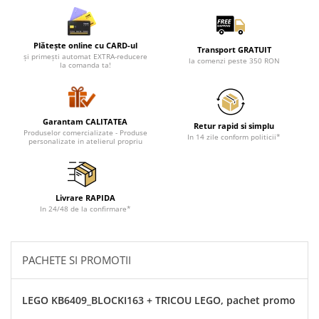
Plătește online cu CARD-ul
Transport GRATUIT
și primești automat EXTRA-reducere
la comenzi peste 350 RON
la comanda ta!
Garantam CALITATEA
Retur rapid si simplu
Produselor comercializate - Produse
In 14 zile conform politicii*
personalizate in atelierul propriu
Livrare RAPIDA
In 24/48 de la confirmare*
PACHETE SI PROMOTII
LEGO KB6409_BLOCKI163 + TRICOU LEGO, pachet promo