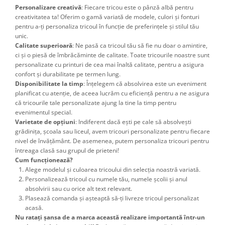
Personalizare creativă
: Fiecare tricou este o pânză albă pentru
creativitatea ta! Oferim o gamă variată de modele, culori și fonturi
pentru a-ți personaliza tricoul în funcție de preferințele și stilul tău
unic.
Calitate superioară
: Ne pasă ca tricoul tău să fie nu doar o amintire,
ci și o piesă de îmbrăcăminte de calitate. Toate tricourile noastre sunt
personalizate cu printuri de cea mai înaltă calitate, pentru a asigura
confort și durabilitate pe termen lung.
Disponibilitate la timp
: Înțelegem că absolvirea este un eveniment
planificat cu atenție, de aceea lucrăm cu eficiență pentru a ne asigura
că tricourile tale personalizate ajung la tine la timp pentru
evenimentul special.
Varietate de opțiuni
: Indiferent dacă ești pe cale să absolvești
grădinița, școala sau liceul, avem tricouri personalizate pentru fiecare
nivel de învățământ. De asemenea, putem personaliza tricouri pentru
întreaga clasă sau grupul de prieteni!
Cum funcționează?
Alege modelul și culoarea tricoului din selecția noastră variată.
Personalizează tricoul cu numele tău, numele școlii și anul
absolvirii sau cu orice alt text relevant.
Plasează comanda și așteaptă să-ți livreze tricoul personalizat
acasă.
Nu ratați șansa de a marca această realizare importantă într-un