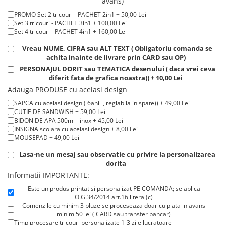
avans)
Tricouri de cuplu Valentine's Day
PROMO Set 2 tricouri - PACHET 2in1 + 50,00 Lei
Valentine's Day
Set 3 tricouri - PACHET 3in1 + 100,00 Lei
Set 4 tricouri - PACHET 4in1 + 160,00 Lei
Cadouri pentru Bunici
Cadouri pentru Nasi si Fini
Vreau NUME, CIFRA sau ALT TEXT ( Obligatoriu comanda se
achita inainte de livrare prin CARD sau OP)
Cadouri Craciun
PERSONAJUL DORIT sau TEMATICA desenului ( daca vrei ceva
Cadouri pentru Mama
diferit fata de grafica noastra)) + 10,00 Lei
Cadouri pentru profesori sau absolventi
Adauga PRODUSE cu acelasi design
Cadouri Back to school
SAPCA cu acelasi design ( 6ani+, reglabila in spate)) + 49,00 Lei
Cadouri de Paște
CUTIE DE SANDWISH + 59,00 Lei
BIDON DE APA 500ml - inox + 45,00 Lei
Cadouri Traditionale Romanesti
INSIGNA scolara cu acelasi design + 8,00 Lei
MOUSEPAD + 49,00 Lei
8 Martie
Cadouri pentru CUPLU El & Ea
Lasa-ne un mesaj sau observatie cu privire la personalizarea
dorita
Cadouri Iubitori de animale
Informatii IMPORTANTE:
Cadouri GRAVIDE
Este un produs printat si personalizat PE COMANDA; se aplica
Cadouri pentru sportivi
O.G.34/2014 art.16 litera (c)
Cadouri Pensionare
Comenzile cu minim 3 bluze se proceseaza doar cu plata in avans
minim 50 lei ( CARD sau transfer bancar)
Cadouri Colegi, sefi sau angajati
Timp procesare tricouri personalizate 1-3 zile lucratoare