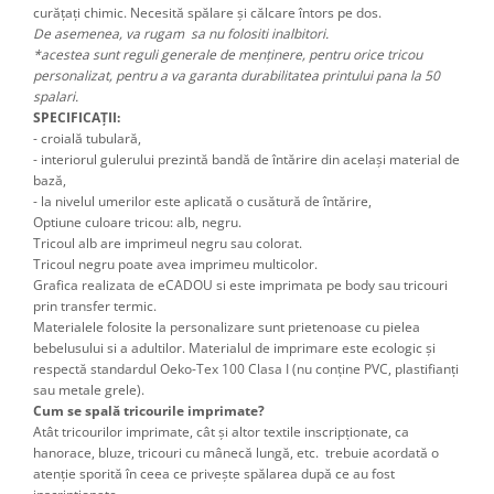
curățați chimic. Necesită spălare și călcare întors pe dos.
De asemenea, va rugam sa nu folositi inalbitori.
*acestea sunt reguli generale de menținere, pentru orice tricou
personalizat, pentru a va garanta durabilitatea printului pana la 50
spalari.
SPECIFICAȚII:
- croială tubulară,
- interiorul gulerului prezintă bandă de întărire din același material de
bază,
- la nivelul umerilor este aplicată o cusătură de întărire,
Optiune culoare tricou: alb, negru.
Tricoul alb are imprimeul negru sau colorat.
Tricoul negru poate avea imprimeu multicolor.
Grafica realizata de eCADOU si este imprimata pe body sau tricouri
prin transfer termic.
Materialele folosite la personalizare sunt prietenoase cu pielea
bebelusului si a adultilor. Materialul de imprimare este ecologic și
respectă standardul Oeko-Tex 100 Clasa I (nu conține PVC, plastifianți
sau metale grele).
Cum se spală tricourile imprimate?
Atât tricourilor imprimate, cât şi altor textile inscripţionate, ca
hanorace, bluze, tricouri cu mânecă lungă, etc. trebuie acordată o
atenţie sporită în ceea ce priveşte spălarea după ce au fost