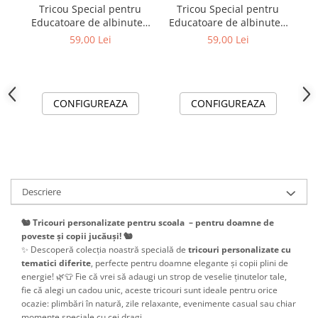
Tricou Special pentru
Tricou Special pentru
Educatoare de albinute -
Educatoare de albinute -
un cadou cu Design
A
un cadou cu Design
59,00 Lei
59,00 Lei
Elegant
Elegant
CONFIGUREAZA
CONFIGUREAZA
Descriere
🐿️ Tricouri personalizate pentru scoala – pentru doamne de
poveste și copii jucăuși! 🐿️
✨ Descoperă colecția noastră specială de
tricouri personalizate cu
tematici diferite
, perfecte pentru doamne elegante și copii plini de
energie! 🌿👕 Fie că vrei să adaugi un strop de veselie ținutelor tale,
fie că alegi un cadou unic, aceste tricouri sunt ideale pentru orice
ocazie: plimbări în natură, zile relaxante, evenimente casual sau chiar
momente speciale cu cei dragi.