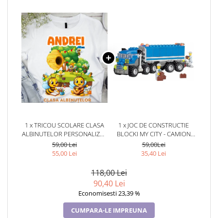
1 x TRICOU SCOLARE CLASA
1 x JOC DE CONSTRUCTIE
ALBINUTELOR PERSONALIZAT
BLOCKI MY CITY - CAMION
PENTRU ABSOLVENTI DE
(163 PIESE)
59,00 Lei
59,00Lei
SCOALA SAU GRADINITA
55,00 Lei
35,40 Lei
118,00 Lei
90,40 Lei
Economisesti 23,39 %
CUMPARA-LE IMPREUNA