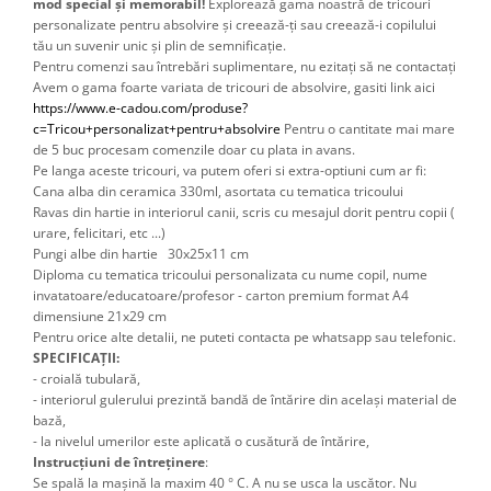
mod special și memorabil!
Explorează gama noastră de tricouri
personalizate pentru absolvire și creează-ți sau creează-i copilului
tău un suvenir unic și plin de semnificație.
Pentru comenzi sau întrebări suplimentare, nu ezitați să ne contactați
Avem o gama foarte variata de tricouri de absolvire, gasiti link aici 
https://www.e-cadou.com/produse?
c=Tricou+personalizat+pentru+absolvire
 Pentru o cantitate mai mare 
de 5 buc procesam comenzile doar cu plata in avans.
Pe langa aceste tricouri, va putem oferi si extra-optiuni cum ar fi: 
Cana alba din ceramica 330ml, asortata cu tematica tricoului
Ravas din hartie in interiorul canii, scris cu mesajul dorit pentru copii ( 
urare, felicitari, etc ...) 
Pungi albe din hartie 30x25x11 cm
Diploma cu tematica tricoului personalizata cu nume copil, nume 
invatatoare/educatoare/profesor - carton premium format A4 
dimensiune 21x29 cm 
Pentru orice alte detalii, ne puteti contacta pe whatsapp sau telefonic.
SPECIFICAȚII:
- croială tubulară,
- interiorul gulerului prezintă bandă de întărire din același material de
bază,
- la nivelul umerilor este aplicată o cusătură de întărire,
Instrucțiuni de întreținere
:
Se spală la mașină la maxim 40 ° C. A nu se usca la uscător. Nu