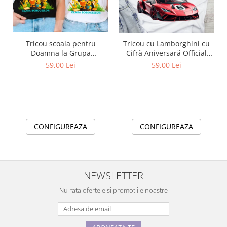
Tricou scoala pentru
Tricou cu Lamborghini cu
Doamna la Grupa
Cifră Aniversară Official
boboceilor– cadou
Lamborghini Fan| Cadou
59,00 Lei
59,00 Lei
personalizat pentru
Personalizat e-CADOU
profesori
CONFIGUREAZA
CONFIGUREAZA
NEWSLETTER
Nu rata ofertele si promotiile noastre