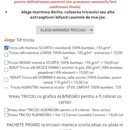
Lenjerii de pat pentru copii
pentru definitivarea comenzii (nu procesam comenzile fara
confirmare finala).
Cadouri Cuplu
Alege marimea dorita, culoarea tricoului sau alte
extraoptiuni bifand casutele de mai jos:
Fashion
Pijamale de CRACIUN
Pijamale de dama
Alege TIP tricou
Pijamale de barbati
Tricou alb maneca SCURTA ( standard) 100% bumbac, 155 g/m².
Halate si capoate
Tricou alb maneca LUNGA 100% bumbac, 165 g/m² - extracost + 10,00
Pijamale
Lei
Tricou NEGRU maneca SCURTA 100% bumbac, 155 g/m². + 10,00 Lei
WINTER Collection
NOU!! Tricou alb BELICE DAMA ( anchior la gat, 200 g/m², 94% bumbac
Halate si pijamale Family
pieptănat / 6% elastan) + 15,00 Lei
NOU!!! Tricou alb DOMINICA dama, talie scurta (100% bumbac, punct
Incaltaminte
neted, 170 g/m²) + 10,00 Lei
Tricou ALBASTRU maneca scurta - STOC LIMITAT 100% bumbac, 155
Seturi elegante femei
g/m². + 15,00 Lei
Umbrele
Vreau TRICOU cu grafica ALB/NEGRU pentru a fi colorat cu
Tricou ROSU maneca scurta 100% bumbac, 155 g/m². + 15,00 Lei
carioci
Tricou POLO alb maneca SCURTA 200-220 g/m² - marimi COPII + 15,00
Pijamale de copii
Lei
Vreau doar TRICOU ALB/NEGRU pentru a fi colorat - fara carioci
Pijamale BIG SIZE femei
Tricou POLO alb maneca LUNGA 200-220 g/m² marimi COPII + 20,00
Vreau TRICOU ALB/NEGRU + Set 12 Carioci Lavabile Carioca + 16,00 Lei
Lei
Cadouri ocazii speciale
Tricou ROSU maneca LUNGA ( STOC LIMITAT) 100% bumbac, 165 g/m²
PACHETE PROMO la tricouri maneca scurta (doar cu plata in
Tricouri de craciun
- extracost + 20,00 Lei