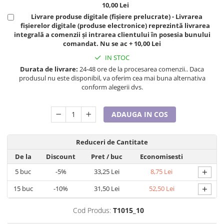
10,00 Lei
Tricouri de cuplu Valentine's Day
Livrare produse digitale (fișiere prelucrate) - Livrarea
Valentine's Day
fișierelor digitale (produse electronice) reprezintă livrarea
Cadouri pentru Bunici
integrală a comenzii și intrarea clientului în posesia bunului
comandat. Nu se ac + 10,00 Lei
Cadouri pentru Nasi si Fini
IN STOC
Cadouri Craciun
Durata de livrare:
24-48 ore de la procesarea comenzii.. Daca
Cadouri pentru Mama
produsul nu este disponibil, va oferim cea mai buna alternativa
Cadouri pentru profesori sau absolventi
conform alegerii dvs.
Cadouri Back to school
Cadouri de Paște
ADAUGA IN COS
Cadouri Traditionale Romanesti
8 Martie
Reduceri de Cantitate
Cadouri pentru CUPLU El & Ea
De la
Discount
Pret
/ buc
Economisesti
Cadouri Iubitori de animale
+
5
buc
-5%
33,25 Lei
8,75 Lei
Cadouri GRAVIDE
+
15
buc
-10%
31,50 Lei
52,50 Lei
Cadouri pentru sportivi
Cadouri Pensionare
Cod Produs:
T1015_10
Cadouri Colegi, sefi sau angajati