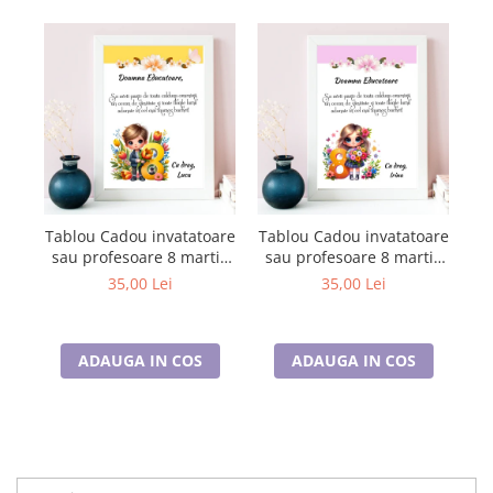
Tablou Cadou invatatoare
Tablou Cadou invatatoare
Ta
sau profesoare 8 martie
sau profesoare 8 martie
s
cu mesaje personalizate
cu mesaje personalizate
cu
35,00 Lei
35,00 Lei
T1016_123
T1016_121
ADAUGA IN COS
ADAUGA IN COS