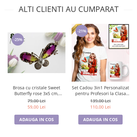
ALTI CLIENTI AU CUMPARAT
-21%
-25%
Brosa cu cristale Sweet
Set Cadou 3in1 Personalizat
Butterfly rose 3x5 cm,
pentru Profesori la Clasa
BR23.015, garantie 6 luni
buburuzelor de 8 Martie
79,00 Lei
139,00 Lei
59,00 Lei
110,00 Lei
ADAUGA IN COS
ADAUGA IN COS