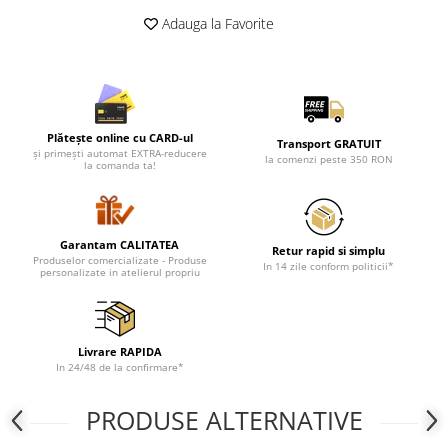
Cadouri pentru Doctori
Adauga la Favorite
Cadouri pentru Sfânta Maria
Martisoare
Plătește online cu CARD-ul
Transport GRATUIT
și primești automat EXTRA-reducere
la comenzi peste 350 RON
la comanda ta!
Garantam CALITATEA
Retur rapid si simplu
Produselor comercializate - Produse
In 14 zile conform politicii*
personalizate in atelierul propriu
Livrare RAPIDA
In 24/48 de la confirmare*
PRODUSE ALTERNATIVE