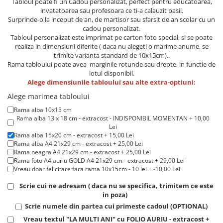
Tabloul poate fi un Cadou personalizat, perfect pentru educatoarea,
Lenjerii de pat pentru copii
invatatoarea sau profesoara ce ti-a calauzit pasii.
Cadouri Cuplu
Surprinde-o la inceput de an, de martisor sau sfarsit de an scolar cu un
cadou personalizat.
Fashion
Tabloul personalizat este imprimat pe carton foto special, si se poate
Pijamale de CRACIUN
realiza in dimensiuni diferite ( daca nu alegeti o marime anume, se
trimite varianta standard de 10x15cm)..
Pijamale de dama
Rama tabloului poate avea marginile rotunde sau drepte, in functie de
Pijamale de barbati
lotul disponibil.
Alege dimensiunile tabloului sau alte extra-optiuni:
Halate si capoate
Alege marimea tabloului
Pijamale
Rama alba 10x15 cm
WINTER Collection
Rama alba 13 x 18 cm - extracost - INDISPONIBIL MOMENTAN + 10,00
Halate si pijamale Family
Lei
Rama alba 15x20 cm - extracost + 15,00 Lei
Incaltaminte
Rama alba A4 21x29 cm - extracost + 25,00 Lei
Seturi elegante femei
Rama neagra A4 21x29 cm - extracost + 25,00 Lei
Rama foto A4 auriu GOLD A4 21x29 cm - extracost + 29,00 Lei
Umbrele
Vreau doar felicitare fara rama 10x15cm - 10 lei + -10,00 Lei
Pijamale de copii
Scrie cui ne adresam ( daca nu se specifica, trimitem ce este
Pijamale BIG SIZE femei
in poza)
Cadouri ocazii speciale
Scrie numele din partea cui primeste cadoul (OPTIONAL)
Tricouri de craciun
Vreau textul "LA MULTI ANI" cu FOLIO AURIU - extracost +