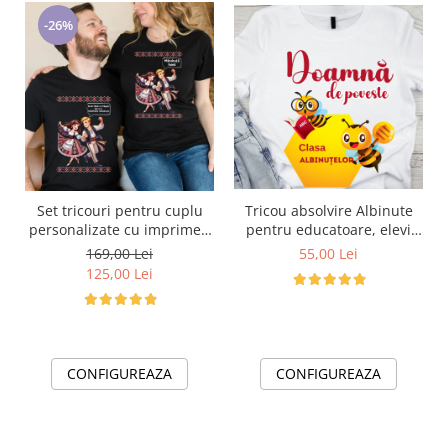
-26%
Tricou absolvire Albinute
Set tricouri pentru cuplu
pentru educatoare, elevi
personalizate cu imprimeu
clasa 4 sau gradinita
traditional Mandruta faina
55,00 Lei
169,00 Lei
ABS10890 Invatatoare de
VD24453
125,00 Lei
poveste
CONFIGUREAZA
CONFIGUREAZA