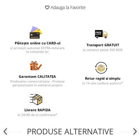
Cadouri pentru Doctori
Adauga la Favorite
Cadouri pentru Sfânta Maria
Martisoare
Plătește online cu CARD-ul
Transport GRATUIT
și primești automat EXTRA-reducere
la comenzi peste 350 RON
la comanda ta!
Garantam CALITATEA
Retur rapid si simplu
Produselor comercializate - Produse
In 14 zile conform politicii*
personalizate in atelierul propriu
Livrare RAPIDA
In 24/48 de la confirmare*
PRODUSE ALTERNATIVE