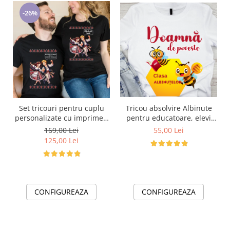
-26%
Tricou absolvire Albinute
Set tricouri pentru cuplu
pentru educatoare, elevi
personalizate cu imprimeu
clasa 4 sau gradinita
traditional Mandruta faina
55,00 Lei
169,00 Lei
ABS10890 Invatatoare de
VD24453
125,00 Lei
poveste
CONFIGUREAZA
CONFIGUREAZA