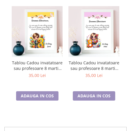
Tablou Cadou invatatoare
Tablou Cadou invatatoare
Ta
sau profesoare 8 martie
sau profesoare 8 martie
s
cu mesaje personalizate
cu mesaje personalizate
cu
35,00 Lei
35,00 Lei
T1016_123
T1016_121
ADAUGA IN COS
ADAUGA IN COS