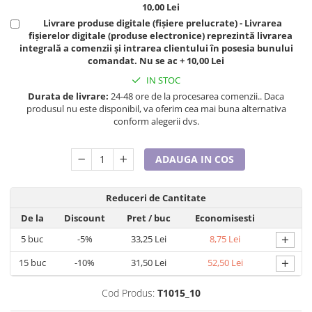
10,00 Lei
Tricouri de cuplu Valentine's Day
Livrare produse digitale (fișiere prelucrate) - Livrarea
Valentine's Day
fișierelor digitale (produse electronice) reprezintă livrarea
Cadouri pentru Bunici
integrală a comenzii și intrarea clientului în posesia bunului
comandat. Nu se ac + 10,00 Lei
Cadouri pentru Nasi si Fini
IN STOC
Cadouri Craciun
Durata de livrare:
24-48 ore de la procesarea comenzii.. Daca
Cadouri pentru Mama
produsul nu este disponibil, va oferim cea mai buna alternativa
Cadouri pentru profesori sau absolventi
conform alegerii dvs.
Cadouri Back to school
Cadouri de Paște
ADAUGA IN COS
Cadouri Traditionale Romanesti
8 Martie
Reduceri de Cantitate
Cadouri pentru CUPLU El & Ea
De la
Discount
Pret
/ buc
Economisesti
Cadouri Iubitori de animale
+
5
buc
-5%
33,25 Lei
8,75 Lei
Cadouri GRAVIDE
+
15
buc
-10%
31,50 Lei
52,50 Lei
Cadouri pentru sportivi
Cadouri Pensionare
Cod Produs:
T1015_10
Cadouri Colegi, sefi sau angajati