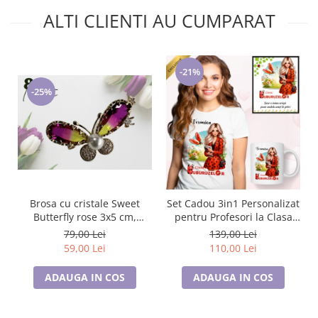
ALTI CLIENTI AU CUMPARAT
-21%
-25%
Brosa cu cristale Sweet
Set Cadou 3in1 Personalizat
Butterfly rose 3x5 cm,
pentru Profesori la Clasa
BR23.015, garantie 6 luni
buburuzelor de 8 Martie
79,00 Lei
139,00 Lei
59,00 Lei
110,00 Lei
ADAUGA IN COS
ADAUGA IN COS