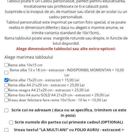
Tabloul poate fi un Cadou personalizat, perfect pentru educatoarea,
Lenjerii de pat pentru copii
invatatoarea sau profesoara ce ti-a calauzit pasii.
Cadouri Cuplu
Surprinde-o la inceput de an, de martisor sau sfarsit de an scolar cu un
cadou personalizat.
Fashion
Tabloul personalizat este imprimat pe carton foto special, si se poate
Pijamale de CRACIUN
realiza in dimensiuni diferite ( daca nu alegeti o marime anume, se
trimite varianta standard de 10x15cm)..
Pijamale de dama
Rama tabloului poate avea marginile rotunde sau drepte, in functie de
Pijamale de barbati
lotul disponibil.
Alege dimensiunile tabloului sau alte extra-optiuni:
Halate si capoate
Alege marimea tabloului
Pijamale
Rama alba 10x15 cm
WINTER Collection
Rama alba 13 x 18 cm - extracost - INDISPONIBIL MOMENTAN + 10,00
Halate si pijamale Family
Lei
Rama alba 15x20 cm - extracost + 15,00 Lei
Incaltaminte
Rama alba A4 21x29 cm - extracost + 25,00 Lei
Seturi elegante femei
Rama neagra A4 21x29 cm - extracost + 25,00 Lei
Rama foto A4 auriu GOLD A4 21x29 cm - extracost + 29,00 Lei
Umbrele
Vreau doar felicitare fara rama 10x15cm - 10 lei + -10,00 Lei
Pijamale de copii
Scrie cui ne adresam ( daca nu se specifica, trimitem ce este
Pijamale BIG SIZE femei
in poza)
Cadouri ocazii speciale
Scrie numele din partea cui primeste cadoul (OPTIONAL)
Tricouri de craciun
Vreau textul "LA MULTI ANI" cu FOLIO AURIU - extracost +