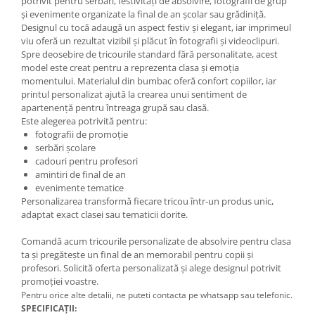
potrivit pentru serbări, festivități de absolvire, fotografii de grup
și evenimente organizate la final de an școlar sau grădiniță.
Designul cu tocă adaugă un aspect festiv și elegant, iar imprimeul
viu oferă un rezultat vizibil și plăcut în fotografii și videoclipuri.
Spre deosebire de tricourile standard fără personalitate, acest
model este creat pentru a reprezenta clasa și emoția
momentului. Materialul din bumbac oferă confort copiilor, iar
printul personalizat ajută la crearea unui sentiment de
apartenență pentru întreaga grupă sau clasă.
Este alegerea potrivită pentru:
fotografii de promoție
serbări școlare
cadouri pentru profesori
amintiri de final de an
evenimente tematice
Personalizarea transformă fiecare tricou într-un produs unic,
adaptat exact clasei sau tematicii dorite.
Comandă acum tricourile personalizate de absolvire pentru clasa
ta și pregătește un final de an memorabil pentru copii și
profesori. Solicită oferta personalizată și alege designul potrivit
promoției voastre.
Pentru orice alte detalii, ne puteti contacta pe whatsapp sau telefonic.
SPECIFICAȚII: