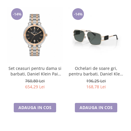
-14%
-14%
Set ceasuri pentru dama si
Ochelari de soare gri,
barbati, Daniel Klein Pair
pentru barbati, Daniel Klein
DK.1.13908.5
Sunglasses, DK3268-2
760,80 Lei
196,25 Lei
654,29 Lei
168,78 Lei
ADAUGA IN COS
ADAUGA IN COS