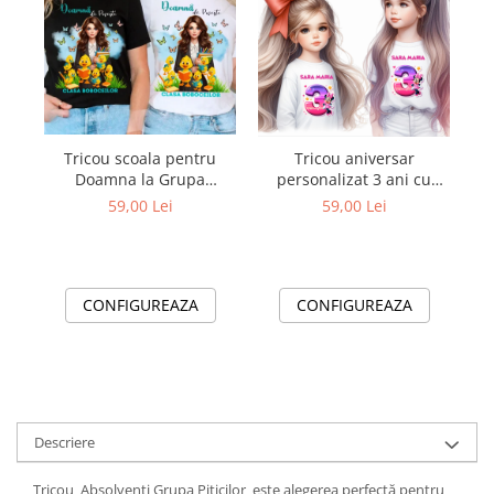
Tricou scoala pentru
Tricou aniversar
Doamna la Grupa
personalizat 3 ani cu
boboceilor– cadou
Minnie Mouse
ed
59,00 Lei
59,00 Lei
personalizat pentru
TAMM1012.7
profesori
CONFIGUREAZA
CONFIGUREAZA
Descriere
Tricou Absolventi Grupa Piticilor este alegerea perfectă pentru