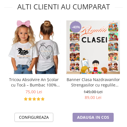
ALTI CLIENTI AU CUMPARAT
-40%
Tricou Absolvire An Școlar
Banner Clasa Nazdravanilor
cu Tocă – Bumbac 100%
Strengasilor cu regulile
Personalizat pentru Copii și
clasei tip postere
75,00 Lei
149,00 Lei
Profesori
educaționale din carton sau
89,00 Lei
canvas SBE2026
CONFIGUREAZA
ADAUGA IN COS