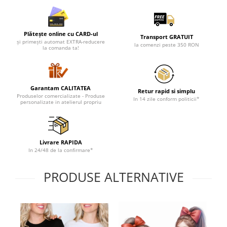
Plătește online cu CARD-ul
Transport GRATUIT
și primești automat EXTRA-reducere
la comenzi peste 350 RON
la comanda ta!
Garantam CALITATEA
Retur rapid si simplu
Produselor comercializate - Produse
In 14 zile conform politicii*
personalizate in atelierul propriu
Livrare RAPIDA
In 24/48 de la confirmare*
PRODUSE ALTERNATIVE