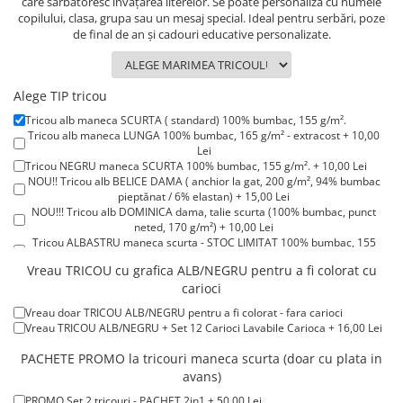
care sărbătoresc învățarea literelor. Se poate personaliza cu numele
Lenjerii de pat pentru copii
copilului, clasa, grupa sau un mesaj special. Ideal pentru serbări, poze
Cadouri Cuplu
de final de an și cadouri educative personalizate.
Fashion
Pijamale de CRACIUN
Alege TIP tricou
Pijamale de dama
Tricou alb maneca SCURTA ( standard) 100% bumbac, 155 g/m².
Pijamale de barbati
Tricou alb maneca LUNGA 100% bumbac, 165 g/m² - extracost + 10,00
Lei
Halate si capoate
Tricou NEGRU maneca SCURTA 100% bumbac, 155 g/m². + 10,00 Lei
Pijamale
NOU!! Tricou alb BELICE DAMA ( anchior la gat, 200 g/m², 94% bumbac
pieptănat / 6% elastan) + 15,00 Lei
WINTER Collection
NOU!!! Tricou alb DOMINICA dama, talie scurta (100% bumbac, punct
Halate si pijamale Family
neted, 170 g/m²) + 10,00 Lei
Tricou ALBASTRU maneca scurta - STOC LIMITAT 100% bumbac, 155
Incaltaminte
g/m². + 15,00 Lei
Vreau TRICOU cu grafica ALB/NEGRU pentru a fi colorat cu
Seturi elegante femei
Tricou ROSU maneca scurta 100% bumbac, 155 g/m². + 15,00 Lei
carioci
Tricou POLO alb maneca SCURTA 200-220 g/m² - marimi COPII + 15,00
Umbrele
Lei
Vreau doar TRICOU ALB/NEGRU pentru a fi colorat - fara carioci
Pijamale de copii
Tricou POLO alb maneca LUNGA 200-220 g/m² marimi COPII + 20,00
Vreau TRICOU ALB/NEGRU + Set 12 Carioci Lavabile Carioca + 16,00 Lei
Lei
Pijamale BIG SIZE femei
Tricou ROSU maneca LUNGA ( STOC LIMITAT) 100% bumbac, 165 g/m²
PACHETE PROMO la tricouri maneca scurta (doar cu plata in
Cadouri ocazii speciale
- extracost + 20,00 Lei
avans)
Tricouri de craciun
PROMO Set 2 tricouri - PACHET 2in1 + 50,00 Lei