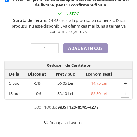
Cadouri pentru Doctori
de livrare, pentru confirmare finala
Cadouri pentru Sfânta Maria
IN STOC
Martisoare
Durata de livrare:
24-48 ore de la procesarea comenzii.. Daca
produsul nu este disponibil, va oferim cea mai buna alternativa
conform alegerii dvs.
ADAUGA IN COS
Reduceri de Cantitate
De la
Discount
Pret
/ buc
Economisesti
+
5
buc
-5%
56,05 Lei
14,75 Lei
+
15
buc
-10%
53,10 Lei
88,50 Lei
Cod Produs:
ABS1129-8945-4277
Adauga la Favorite