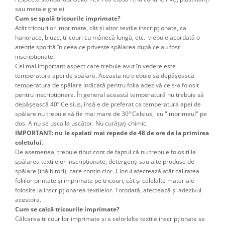
sau metale grele).
Cum se spală tricourile imprimate?
Atât tricourilor imprimate, cât şi altor textile inscripţionate, ca
hanorace, bluze, tricouri cu mânecă lungă, etc. trebuie acordată o
atenţie sporită în ceea ce priveşte spălarea după ce au fost
inscripţionate.
Cel mai important aspect care trebuie avut în vedere este
temperatura apei de spălare. Aceasta nu trebuie să depăşească
temperatura de spălare indicată pentru folia adezivă ce s-a folosit
pentru inscripţionare. În general această temperatură nu trebuie să
depăşească 40º Celsius, însă e de preferat ca temperatura apei de
spălare nu trebuie să fie mai mare de 30º Celsius, cu "imprimeul" pe
dos. A nu se usca la uscător. Nu curățați chimic.
IMPORTANT: nu le spalati mai repede de 48 de ore de la primirea
coletului.
De asemenea, trebuie ţinut cont de faptul că nu trebuie folosiţi la
spălarea textilelor inscripţionate, detergenţi sau alte produse de
spălare (înălbitori), care conţin clor. Clorul afectează atât calitatea
foliilor printate şi imprimate pe tricouri, cât şi celelalte materiale
folosite la inscripţionarea textilelor. Totodată, afectează şi adezivul
acestora.
Cum se calcă tricourile imprimate?
Călcarea tricourilor imprimate şi a celorlalte textile inscripţionate se