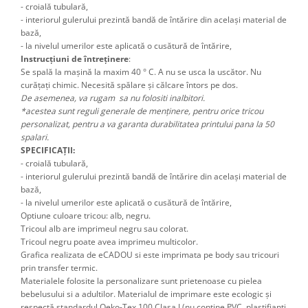
- croială tubulară,
- interiorul gulerului prezintă bandă de întărire din același material de
bază,
- la nivelul umerilor este aplicată o cusătură de întărire,
Instrucțiuni de întreținere
:
Se spală la mașină la maxim 40 ° C. A nu se usca la uscător. Nu
curățați chimic. Necesită spălare și călcare întors pe dos.
De asemenea, va rugam sa nu folositi inalbitori.
*acestea sunt reguli generale de menținere, pentru orice tricou
personalizat, pentru a va garanta durabilitatea printului pana la 50
spalari.
SPECIFICAȚII:
- croială tubulară,
- interiorul gulerului prezintă bandă de întărire din același material de
bază,
- la nivelul umerilor este aplicată o cusătură de întărire,
Optiune culoare tricou: alb, negru.
Tricoul alb are imprimeul negru sau colorat.
Tricoul negru poate avea imprimeu multicolor.
Grafica realizata de eCADOU si este imprimata pe body sau tricouri
prin transfer termic.
Materialele folosite la personalizare sunt prietenoase cu pielea
bebelusului si a adultilor. Materialul de imprimare este ecologic și
respectă standardul Oeko-Tex 100 Clasa I (nu conține PVC, plastifianți