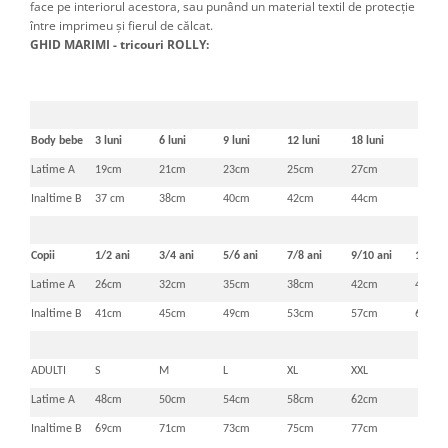
face pe interiorul acestora, sau punând un material textil de protecţie
între imprimeu şi fierul de călcat.
GHID MARIMI - tricouri ROLLY:
Body bebe
3 luni
6 luni
9 luni
12 luni
18 luni
Latime A
19cm
21cm
23cm
25cm
27cm
Inaltime B
37 cm
38cm
40cm
42cm
44cm
Copii
1/2 ani
3/4 ani
5/6 ani
7/8 ani
9/10 ani
11/12 
Latime A
26cm
32cm
35cm
38cm
42cm
46cm
Inaltime B
41cm
45cm
49cm
53cm
57cm
61cm
ADULTI
S
M
L
XL
XXL
Latime A
48cm
50cm
54cm
58cm
62cm
Inaltime B
69cm
71cm
73cm
75cm
77cm