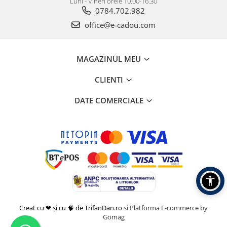
Luni - Vineri orele 10.00-16.30
0784.702.982
office@e-cadou.com
MAGAZINUL MEU
CLIENTI
DATE COMERCIALE
Creat cu ❤ și cu 🧠 de TrifanDan.ro
si
Platforma E-commerce by
Gomag