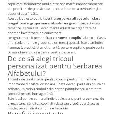
copiii care sărbătoresc unul dintre cele mai frumoase momente
din primii ani de școală: descoperirea literelor, a cuvintelor și a
bucuriei de a învăța.
Acest tricou este potrivit pentru
serbarea alfabetului
,
clasa
pregătitoare
,
grupa mare
,
absolvirea grădiniței
, activități
tematice la școală sau evenimente educative organizate de
doamna învățătoare ori educatoare.
Designul poate fi personalizat cu
numele copilului
, textul clasei,
anul școlar, numele grupei sau un mesaj special. Este o amintire
frumoasă, practică și emoționantă, pe care copilul o poate purta
cu mândrie în ziua serbării și păstra peste ani.
De ce să alegi tricoul
personalizat pentru Serbarea
Alfabetului?
Tricoul este creat special pentru copii și pentru momentele
importante din viața lor școlară. Poate deveni parte din ținuta de
serbare, un cadou simbolic din partea părinților sau o amintire
comună pentru întreaga clasă.
Este ideal pentru comenzi individuale, dar și pentru
comenzi de
grup
, atunci când toți copiii din clasă sau grupă poartă același
model, personalizat cu numele fiecăruia.
Beneficii importante