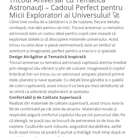
Astronauți – Cadoul Perfect pentru
Micii Exploratori ai Universului! 🚀
Când vine vorba de a sărbători o zi de naștere, fiecare detaliu
contează, mai ales pentru cei mici. Tricoul aniversar cu tematica
astronauți este un cadou ideal pentru copiii care visează să
exploreze stelele și să descopere misterele universului. Acest
tricou nu este doar o piesă vestimentară; este un simbol al
aventurii și imaginației, perfect pentru a marca o zi specială.
Design Atrăgător și Tematică Inspirată
Tricoul aniversar cu tematica astronauți captează atenția imediat
prin designul său vibrant și plin de culoare. Imaginează-ți copilul
îmbrăcat într-un tricou cu un astronaut simpatic plutind printre
stele, planete și nave spațiale. Cu detalii bine gândite și o paletă
de culori captivantă, acest tricou îi va face pe micii sărbătoriți să
se simtă ca adevărați exploratori ai spațiului.
Confortabil și de Calitate Superioară
Realizat din materiale de calitate superioară, acest tricou este la
fel de confortabil pe cât este de atractiv. Materialul moale și
respirabil asigură confortul copilului tău pe tot parcursul zilei, fie
că aleargă, se joacă sau se bucură de petrecerea sa de ziua de
naștere. Cusăturile sunt robuste, asigurând durabilitate, astfel
încât acest tricou să poată fi purtat și îndrăgit mult timp după ce