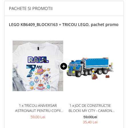
PACHETE SI PROMOTII
LEGO KB6409_BLOCKI163 + TRICOU LEGO, pachet promo
1 x TRICOU ANIVERSAR
1 x JOC DE CONSTRUCTIE
ASTRONAUT PENTRU COPII
BLOCKI MY CITY - CAMION
ALB DIN BUMBAC AST1141
(163 PIESE)
59,00 Lei
59,00Lei
35,40 Lei