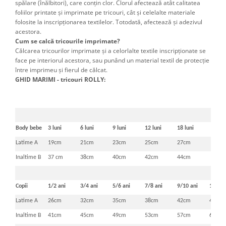
spălare (înălbitori), care conţin clor. Clorul afectează atât calitatea
foliilor printate şi imprimate pe tricouri, cât şi celelalte materiale
folosite la inscripţionarea textilelor. Totodată, afectează şi adezivul
acestora.
Cum se calcă tricourile imprimate?
Călcarea tricourilor imprimate şi a celorlalte textile inscripţionate se
face pe interiorul acestora, sau punând un material textil de protecţie
între imprimeu şi fierul de călcat.
GHID MARIMI - tricouri ROLLY:
Body bebe
3 luni
6 luni
9 luni
12 luni
18 luni
Latime A
19cm
21cm
23cm
25cm
27cm
Inaltime B
37 cm
38cm
40cm
42cm
44cm
Copii
1/2 ani
3/4 ani
5/6 ani
7/8 ani
9/10 ani
11/12 
Latime A
26cm
32cm
35cm
38cm
42cm
46cm
Inaltime B
41cm
45cm
49cm
53cm
57cm
61cm