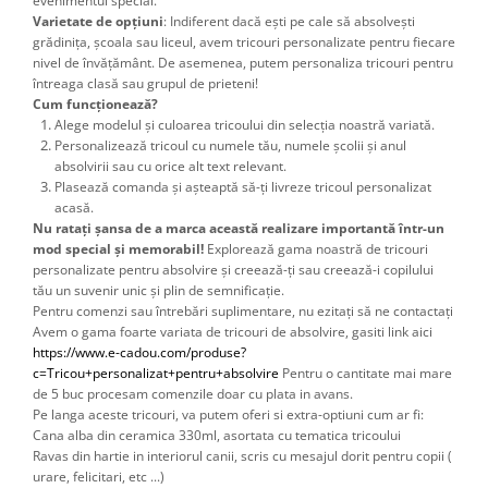
evenimentul special.
Varietate de opțiuni
: Indiferent dacă ești pe cale să absolvești
grădinița, școala sau liceul, avem tricouri personalizate pentru fiecare
nivel de învățământ. De asemenea, putem personaliza tricouri pentru
întreaga clasă sau grupul de prieteni!
Cum funcționează?
Alege modelul și culoarea tricoului din selecția noastră variată.
Personalizează tricoul cu numele tău, numele școlii și anul
absolvirii sau cu orice alt text relevant.
Plasează comanda și așteaptă să-ți livreze tricoul personalizat
acasă.
Nu ratați șansa de a marca această realizare importantă într-un
mod special și memorabil!
Explorează gama noastră de tricouri
personalizate pentru absolvire și creează-ți sau creează-i copilului
tău un suvenir unic și plin de semnificație.
Pentru comenzi sau întrebări suplimentare, nu ezitați să ne contactați
Avem o gama foarte variata de tricouri de absolvire, gasiti link aici 
https://www.e-cadou.com/produse?
c=Tricou+personalizat+pentru+absolvire
 Pentru o cantitate mai mare 
de 5 buc procesam comenzile doar cu plata in avans.
Pe langa aceste tricouri, va putem oferi si extra-optiuni cum ar fi: 
Cana alba din ceramica 330ml, asortata cu tematica tricoului
Ravas din hartie in interiorul canii, scris cu mesajul dorit pentru copii ( 
urare, felicitari, etc ...) 