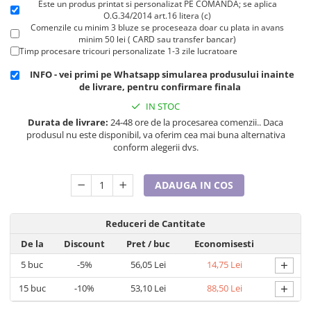
Este un produs printat si personalizat PE COMANDA; se aplica
Cadouri pentru Doctori
O.G.34/2014 art.16 litera (c)
Cadouri pentru Sfânta Maria
Comenzile cu minim 3 bluze se proceseaza doar cu plata in avans
minim 50 lei ( CARD sau transfer bancar)
Martisoare
Timp procesare tricouri personalizate 1-3 zile lucratoare
INFO - vei primi pe Whatsapp simularea produsului inainte
de livrare, pentru confirmare finala
IN STOC
Durata de livrare:
24-48 ore de la procesarea comenzii.. Daca
produsul nu este disponibil, va oferim cea mai buna alternativa
conform alegerii dvs.
ADAUGA IN COS
Reduceri de Cantitate
De la
Discount
Pret
/ buc
Economisesti
+
5
buc
-5%
56,05 Lei
14,75 Lei
+
15
buc
-10%
53,10 Lei
88,50 Lei