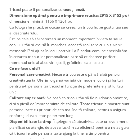
Tricoul poate fi personalizat cu
text
și
poză.
Dimensiune optimă pentru o imprimare reusita: 2915 X 3152 px
/
dimensiune minimă: 1166 X 1261 px
Cu fotografie și text, ai ocazia să creezi un tricou fix pe gustul tău sau
al destinatarului.
Ești pe cale să sărbătorești un moment important în viața ta sau a
copilului tău și vrei să îți marchezi această realizare cu un suvenir
memorabil? Ai ajuns în locul potrivit! La E-cadou.com ne specializăm
în crearea tricourilor personalizate care să eticheteze perfect
momentul unic al absolvirii școlii, grădiniței sau liceului.
Ce ne face unici?
Personalizare creativă
: Fiecare tricou este o pânză albă pentru
creativitatea ta! Oferim o gamă variată de modele, culori și fonturi
pentru a-ți personaliza tricoul în funcție de preferințele și stilul tău
unic.
Calitate superioară
: Ne pasă ca tricoul tău să fie nu doar o amintire,
ci și o piesă de îmbrăcăminte de calitate. Toate tricourile noastre sunt
personalizate cu printuri de cea mai înaltă calitate, pentru a asigura
confort și durabilitate pe termen lung.
Disponibilitate la timp
: Înțelegem că absolvirea este un eveniment
planificat cu atenție, de aceea lucrăm cu eficiență pentru a ne asigura
că tricourile tale personalizate ajung la tine la timp pentru