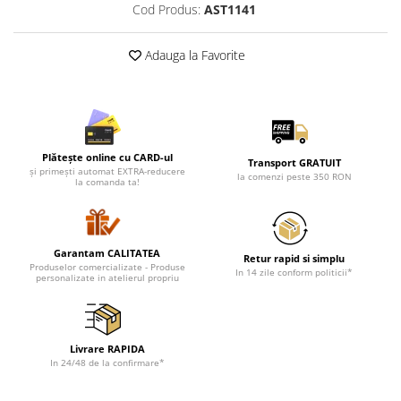
Cod Produs:
AST1141
Adauga la Favorite
Plătește online cu CARD-ul
Transport GRATUIT
și primești automat EXTRA-reducere
la comenzi peste 350 RON
la comanda ta!
Garantam CALITATEA
Retur rapid si simplu
Produselor comercializate - Produse
In 14 zile conform politicii*
personalizate in atelierul propriu
Livrare RAPIDA
In 24/48 de la confirmare*