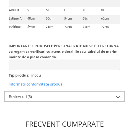
ADULTI
S
M
L
XL
XXL
Latime A
48cm
50cm
54cm
58cm
62cm
Inaltime B
69cm
71cm
73cm
75cm
77cm
IMPORTANT: PRODUSELE PERSONALIZATE NU SE POT RETURNA.
va rugam sa verificati cu atentie detaliile sau tabelul de marimi
inainte de a plasa comanda.
Tip produs:
Tricou
Informatii conformitate produs
Review-uri
(3)
FRECVENT CUMPARATE