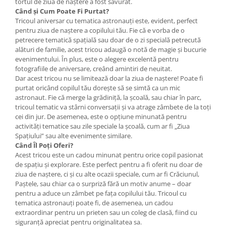
tortul de ziua de naștere a fost savurat.
Când și Cum Poate Fi Purtat?
Tricoul aniversar cu tematica astronauți este, evident, perfect
pentru ziua de naștere a copilului tău. Fie că e vorba de o
petrecere tematică spațială sau doar de o zi specială petrecută
alături de familie, acest tricou adaugă o notă de magie și bucurie
evenimentului. În plus, este o alegere excelentă pentru
fotografiile de aniversare, creând amintiri de neuitat.
Dar acest tricou nu se limitează doar la ziua de naștere! Poate fi
purtat oricând copilul tău dorește să se simtă ca un mic
astronaut. Fie că merge la grădiniță, la școală, sau chiar în parc,
tricoul tematic va stârni conversații și va atrage zâmbete de la toți
cei din jur. De asemenea, este o opțiune minunată pentru
activități tematice sau zile speciale la școală, cum ar fi „Ziua
Spațiului” sau alte evenimente similare.
Când Îl Poți Oferi?
Acest tricou este un cadou minunat pentru orice copil pasionat
de spațiu și explorare. Este perfect pentru a fi oferit nu doar de
ziua de naștere, ci și cu alte ocazii speciale, cum ar fi Crăciunul,
Paștele, sau chiar ca o surpriză fără un motiv anume – doar
pentru a aduce un zâmbet pe fața copilului tău. Tricoul cu
tematica astronauți poate fi, de asemenea, un cadou
extraordinar pentru un prieten sau un coleg de clasă, fiind cu
siguranță apreciat pentru originalitatea sa.