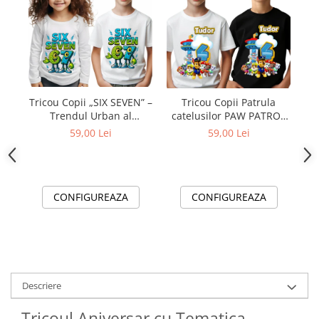
Tricou Copii „SIX SEVEN” –
Tricou Copii Patrula
Trendul Urban al
„N
catelusilor PAW PATROL
Momentului
cu Cifră Aniversară |
59,00 Lei
59,00 Lei
Cadou Personalizat e-
CADOU - Copie
CONFIGUREAZA
CONFIGUREAZA
Descriere
Tricoul Aniversar cu Tematica