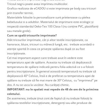
Tricoul negru poate avea imprimeu multicolor.
Grafica realizata de eCADOU si este imprimata pe body sau tricouri
prin transfer termic.
Materialele folosite la personalizare sunt prietenoase cu pielea
bebelusului si a adultilor. Materialul de imprimare este ecologic și
respectă standardul Oeko-Tex 100 Clasa I (nu conține PVC, plastifianți
sau metale grele).
Cum se spală tricourile imprimate?
Atât tricourilor imprimate, cât şi altor textile inscripţionate, ca
hanorace, bluze, tricouri cu mânecă lungă, etc. trebuie acordată o
atenţie sporită în ceea ce priveşte spălarea după ce au fost
inscripţionate.
Cel mai important aspect care trebuie avut în vedere este
temperatura apei de spălare. Aceasta nu trebuie să depăşească
temperatura de spălare indicată pentru folia adezivă ce s-a folosit
pentru inscripţionare. În general această temperatură nu trebuie să
depăşească 40º Celsius, însă e de preferat ca temperatura apei de
spălare nu trebuie să fie mai mare de 30º Celsius, cu "imprimeul" pe
dos. A nu se usca la uscător. Nu curățați chimic.
IMPORTANT: nu le spalati mai repede de 48 de ore de la primirea
coletului.
De asemenea, trebuie ţinut cont de faptul că nu trebuie folosiţi la
spălarea textilelor inscripţionate, detergenţi sau alte produse de