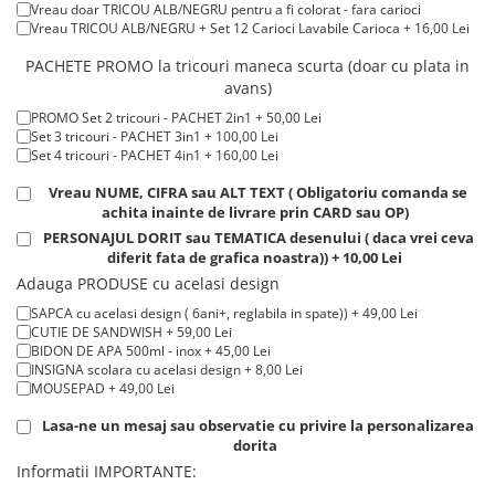
Vreau doar TRICOU ALB/NEGRU pentru a fi colorat - fara carioci
Tricouri de cuplu Valentine's Day
Tricou POLO alb maneca LUNGA 200-220 g/m² marimi COPII + 20,00
Vreau TRICOU ALB/NEGRU + Set 12 Carioci Lavabile Carioca + 16,00 Lei
Lei
Valentine's Day
Tricou ROSU maneca LUNGA ( STOC LIMITAT) 100% bumbac, 165 g/m²
PACHETE PROMO la tricouri maneca scurta (doar cu plata in
Cadouri pentru Bunici
- extracost + 20,00 Lei
avans)
Cadouri pentru Nasi si Fini
PROMO Set 2 tricouri - PACHET 2in1 + 50,00 Lei
Cadouri Craciun
Set 3 tricouri - PACHET 3in1 + 100,00 Lei
Set 4 tricouri - PACHET 4in1 + 160,00 Lei
Cadouri pentru Mama
Cadouri pentru profesori sau absolventi
Vreau NUME, CIFRA sau ALT TEXT ( Obligatoriu comanda se
achita inainte de livrare prin CARD sau OP)
Cadouri Back to school
PERSONAJUL DORIT sau TEMATICA desenului ( daca vrei ceva
Cadouri de Paște
diferit fata de grafica noastra)) + 10,00 Lei
Cadouri Traditionale Romanesti
Adauga PRODUSE cu acelasi design
8 Martie
SAPCA cu acelasi design ( 6ani+, reglabila in spate)) + 49,00 Lei
Cadouri pentru CUPLU El & Ea
CUTIE DE SANDWISH + 59,00 Lei
BIDON DE APA 500ml - inox + 45,00 Lei
Cadouri Iubitori de animale
INSIGNA scolara cu acelasi design + 8,00 Lei
Cadouri GRAVIDE
MOUSEPAD + 49,00 Lei
Cadouri pentru sportivi
Lasa-ne un mesaj sau observatie cu privire la personalizarea
dorita
Cadouri Pensionare
Informatii IMPORTANTE:
Cadouri Colegi, sefi sau angajati