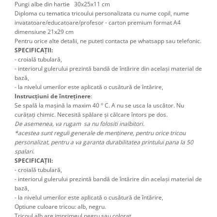
Pungi albe din hartie 30x25x11 cm
Diploma cu tematica tricoului personalizata cu nume copil, nume 
invatatoare/educatoare/profesor - carton premium format A4 
dimensiune 21x29 cm 
Pentru orice alte detalii, ne puteti contacta pe whatsapp sau telefonic.
SPECIFICAȚII:
- croială tubulară,
- interiorul gulerului prezintă bandă de întărire din același material de
bază,
- la nivelul umerilor este aplicată o cusătură de întărire,
Instrucțiuni de întreținere
:
Se spală la mașină la maxim 40 ° C. A nu se usca la uscător. Nu
curățați chimic. Necesită spălare și călcare întors pe dos.
De asemenea, va rugam sa nu folositi inalbitori.
*acestea sunt reguli generale de menținere, pentru orice tricou
personalizat, pentru a va garanta durabilitatea printului pana la 50
spalari.
SPECIFICAȚII:
- croială tubulară,
- interiorul gulerului prezintă bandă de întărire din același material de
bază,
- la nivelul umerilor este aplicată o cusătură de întărire,
Optiune culoare tricou: alb, negru.
Tricoul alb are imprimeul negru sau colorat.