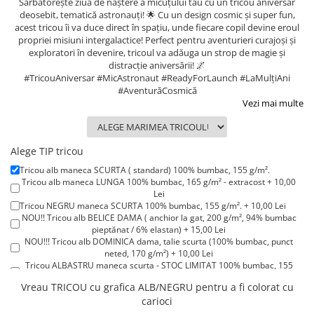
Sărbătorește ziua de naștere a micuțului tău cu un tricou aniversar
Lenjerii de pat pentru copii
deosebit, tematică astronauți! 🌟 Cu un design cosmic și super fun,
Cadouri Cuplu
acest tricou îi va duce direct în spațiu, unde fiecare copil devine eroul
propriei misiuni intergalactice! Perfect pentru aventurieri curajoși și
Fashion
exploratori în devenire, tricoul va adăuga un strop de magie și
Pijamale de CRACIUN
distracție aniversării! 🌌
#TricouAniversar #MicAstronaut #ReadyForLaunch #LaMulțiAni
Pijamale de dama
#AventurăCosmică
Pijamale de barbati
Vezi mai multe
Halate si capoate
Pijamale
Alege TIP tricou
WINTER Collection
Tricou alb maneca SCURTA ( standard) 100% bumbac, 155 g/m².
Halate si pijamale Family
Tricou alb maneca LUNGA 100% bumbac, 165 g/m² - extracost + 10,00
Incaltaminte
Lei
Tricou NEGRU maneca SCURTA 100% bumbac, 155 g/m². + 10,00 Lei
Seturi elegante femei
NOU!! Tricou alb BELICE DAMA ( anchior la gat, 200 g/m², 94% bumbac
Umbrele
pieptănat / 6% elastan) + 15,00 Lei
NOU!!! Tricou alb DOMINICA dama, talie scurta (100% bumbac, punct
Pijamale de copii
neted, 170 g/m²) + 10,00 Lei
Pijamale BIG SIZE femei
Tricou ALBASTRU maneca scurta - STOC LIMITAT 100% bumbac, 155
g/m². + 15,00 Lei
Cadouri ocazii speciale
Vreau TRICOU cu grafica ALB/NEGRU pentru a fi colorat cu
Tricou ROSU maneca scurta 100% bumbac, 155 g/m². + 15,00 Lei
carioci
Tricou POLO alb maneca SCURTA 200-220 g/m² - marimi COPII + 15,00
Tricouri de craciun
Lei