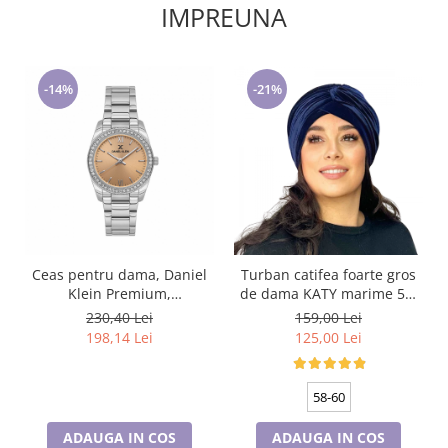
IMPREUNA
-14%
-21%
Ceas pentru dama, Daniel
Turban catifea foarte gros
Klein Premium,
de dama KATY marime 58-
DK.1.13767.4
60, captuseala polar,
230,40 Lei
159,00 Lei
culoare bleomarin
198,14 Lei
125,00 Lei
58-60
ADAUGA IN COS
ADAUGA IN COS