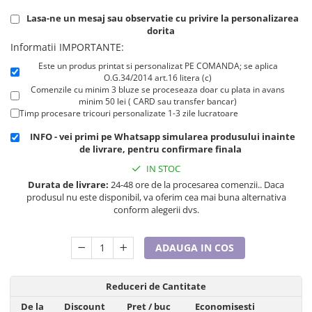
Cadouri pentru Doctori
Lasa-ne un mesaj sau observatie cu privire la personalizarea
Cadouri pentru Sfânta Maria
dorita
Martisoare
Informatii IMPORTANTE:
Este un produs printat si personalizat PE COMANDA; se aplica
O.G.34/2014 art.16 litera (c)
Comenzile cu minim 3 bluze se proceseaza doar cu plata in avans
minim 50 lei ( CARD sau transfer bancar)
Timp procesare tricouri personalizate 1-3 zile lucratoare
INFO - vei primi pe Whatsapp simularea produsului inainte
de livrare, pentru confirmare finala
IN STOC
Durata de livrare:
24-48 ore de la procesarea comenzii.. Daca
produsul nu este disponibil, va oferim cea mai buna alternativa
conform alegerii dvs.
ADAUGA IN COS
Reduceri de Cantitate
De la
Discount
Pret
/ buc
Economisesti