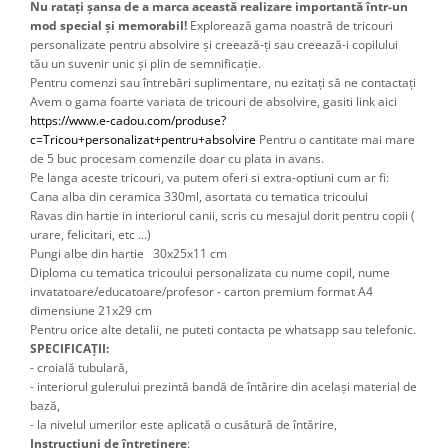
Nu ratați șansa de a marca această realizare importantă într-un
mod special și memorabil!
Explorează gama noastră de tricouri
personalizate pentru absolvire și creează-ți sau creează-i copilului
tău un suvenir unic și plin de semnificație.
Pentru comenzi sau întrebări suplimentare, nu ezitați să ne contactați
Avem o gama foarte variata de tricouri de absolvire, gasiti link aici 
https://www.e-cadou.com/produse?
c=Tricou+personalizat+pentru+absolvire
 Pentru o cantitate mai mare 
de 5 buc procesam comenzile doar cu plata in avans.
Pe langa aceste tricouri, va putem oferi si extra-optiuni cum ar fi: 
Cana alba din ceramica 330ml, asortata cu tematica tricoului
Ravas din hartie in interiorul canii, scris cu mesajul dorit pentru copii ( 
urare, felicitari, etc ...) 
Pungi albe din hartie 30x25x11 cm
Diploma cu tematica tricoului personalizata cu nume copil, nume 
invatatoare/educatoare/profesor - carton premium format A4 
dimensiune 21x29 cm 
Pentru orice alte detalii, ne puteti contacta pe whatsapp sau telefonic.
SPECIFICAȚII:
- croială tubulară,
- interiorul gulerului prezintă bandă de întărire din același material de
bază,
- la nivelul umerilor este aplicată o cusătură de întărire,
Instrucțiuni de întreținere
: