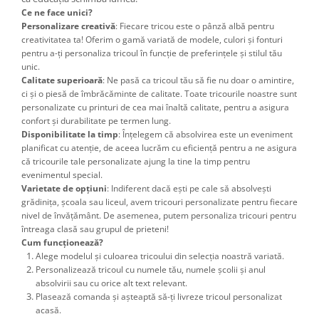
Ce ne face unici?
Personalizare creativă
: Fiecare tricou este o pânză albă pentru
creativitatea ta! Oferim o gamă variată de modele, culori și fonturi
pentru a-ți personaliza tricoul în funcție de preferințele și stilul tău
unic.
Calitate superioară
: Ne pasă ca tricoul tău să fie nu doar o amintire,
ci și o piesă de îmbrăcăminte de calitate. Toate tricourile noastre sunt
personalizate cu printuri de cea mai înaltă calitate, pentru a asigura
confort și durabilitate pe termen lung.
Disponibilitate la timp
: Înțelegem că absolvirea este un eveniment
planificat cu atenție, de aceea lucrăm cu eficiență pentru a ne asigura
că tricourile tale personalizate ajung la tine la timp pentru
evenimentul special.
Varietate de opțiuni
: Indiferent dacă ești pe cale să absolvești
grădinița, școala sau liceul, avem tricouri personalizate pentru fiecare
nivel de învățământ. De asemenea, putem personaliza tricouri pentru
întreaga clasă sau grupul de prieteni!
Cum funcționează?
Alege modelul și culoarea tricoului din selecția noastră variată.
Personalizează tricoul cu numele tău, numele școlii și anul
absolvirii sau cu orice alt text relevant.
Plasează comanda și așteaptă să-ți livreze tricoul personalizat
acasă.