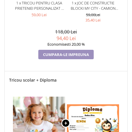
1 x TRICOU PENTRU CLASA
1 x JOC DE CONSTRUCTIE
PRIETENIEI PERSONALIZAT –
BLOCKI MY CITY - CAMION
CADOU INSPIRAT PENTRU
(163 PIESE)
59,00 Lei
59,00Lei
ȘCOALĂ
35,40 Lei
118,00 Lei
94,40 Lei
Economisesti 20,00 %
CUMPARA-LE IMPREUNA
Tricou scolar + Diploma