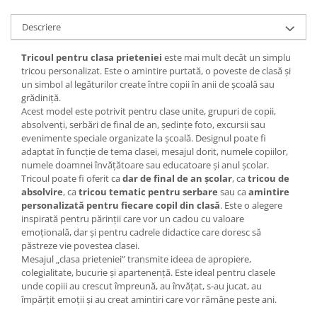
Descriere
Tricoul pentru clasa prieteniei
este mai mult decât un simplu
tricou personalizat. Este o amintire purtată, o poveste de clasă și
un simbol al legăturilor create între copii în anii de școală sau
grădiniță.
Acest model este potrivit pentru clase unite, grupuri de copii,
absolvenți, serbări de final de an, ședințe foto, excursii sau
evenimente speciale organizate la școală. Designul poate fi
adaptat în funcție de tema clasei, mesajul dorit, numele copiilor,
numele doamnei învățătoare sau educatoare și anul școlar.
Tricoul poate fi oferit ca
dar de final de an școlar
, ca
tricou de
absolvire
, ca
tricou tematic pentru serbare
sau ca
amintire
personalizată pentru fiecare copil din clasă
. Este o alegere
inspirată pentru părinții care vor un cadou cu valoare
emoțională, dar și pentru cadrele didactice care doresc să
păstreze vie povestea clasei.
Mesajul „clasa prieteniei” transmite ideea de apropiere,
colegialitate, bucurie și apartenență. Este ideal pentru clasele
unde copiii au crescut împreună, au învățat, s-au jucat, au
împărțit emoții și au creat amintiri care vor rămâne peste ani.