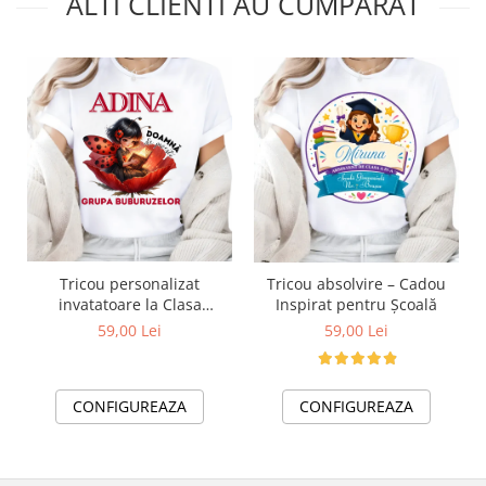
ALTI CLIENTI AU CUMPARAT
Tricou personalizat
Tricou absolvire – Cadou
invatatoare la Clasa
Inspirat pentru Școală
buburuzelor– Cadou
59,00 Lei
59,00 Lei
Inspirat pentru Școală
CONFIGUREAZA
CONFIGUREAZA