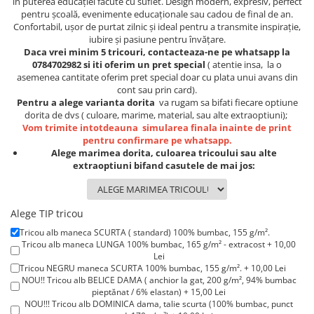
în puterea educației făcute cu suflet. Design modern, expresiv, perfect
Lenjerii de pat pentru copii
pentru școală, evenimente educaționale sau cadou de final de an.
Cadouri Cuplu
Confortabil, ușor de purtat zilnic și ideal pentru a transmite inspirație,
iubire și pasiune pentru învățare.
Fashion
Daca vrei minim 5 tricouri, contacteaza-ne pe whatsapp la
0784702982 si iti oferim un pret special
( atentie insa, la o
Pijamale de CRACIUN
asemenea cantitate oferim pret special doar cu plata unui avans din
Pijamale de dama
cont sau prin card).
Pijamale de barbati
Pentru a alege varianta dorita
va rugam sa bifati fiecare optiune
dorita de dvs ( culoare, marime, material, sau alte extraoptiuni);
Halate si capoate
Vom trimite intotdeauna simularea finala inainte de print
Pijamale
pentru confirmare pe whatsapp.
Alege marimea dorita, culoarea tricoului sau alte
WINTER Collection
extraoptiuni bifand casutele de mai jos:
Halate si pijamale Family
Incaltaminte
Seturi elegante femei
Alege TIP tricou
Umbrele
Tricou alb maneca SCURTA ( standard) 100% bumbac, 155 g/m².
Tricou alb maneca LUNGA 100% bumbac, 165 g/m² - extracost + 10,00
Pijamale de copii
Lei
Pijamale BIG SIZE femei
Tricou NEGRU maneca SCURTA 100% bumbac, 155 g/m². + 10,00 Lei
NOU!! Tricou alb BELICE DAMA ( anchior la gat, 200 g/m², 94% bumbac
Cadouri ocazii speciale
pieptănat / 6% elastan) + 15,00 Lei
NOU!!! Tricou alb DOMINICA dama, talie scurta (100% bumbac, punct
Tricouri de craciun