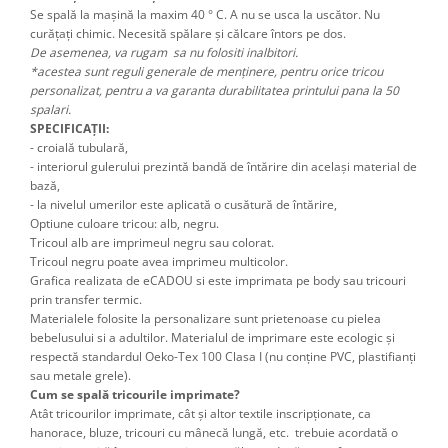
Se spală la mașină la maxim 40 ° C. A nu se usca la uscător. Nu
curățați chimic. Necesită spălare și călcare întors pe dos.
De asemenea, va rugam sa nu folositi inalbitori.
*acestea sunt reguli generale de menținere, pentru orice tricou
personalizat, pentru a va garanta durabilitatea printului pana la 50
spalari.
SPECIFICAȚII:
- croială tubulară,
- interiorul gulerului prezintă bandă de întărire din același material de
bază,
- la nivelul umerilor este aplicată o cusătură de întărire,
Optiune culoare tricou: alb, negru.
Tricoul alb are imprimeul negru sau colorat.
Tricoul negru poate avea imprimeu multicolor.
Grafica realizata de eCADOU si este imprimata pe body sau tricouri
prin transfer termic.
Materialele folosite la personalizare sunt prietenoase cu pielea
bebelusului si a adultilor. Materialul de imprimare este ecologic și
respectă standardul Oeko-Tex 100 Clasa I (nu conține PVC, plastifianți
sau metale grele).
Cum se spală tricourile imprimate?
Atât tricourilor imprimate, cât şi altor textile inscripţionate, ca
hanorace, bluze, tricouri cu mânecă lungă, etc. trebuie acordată o