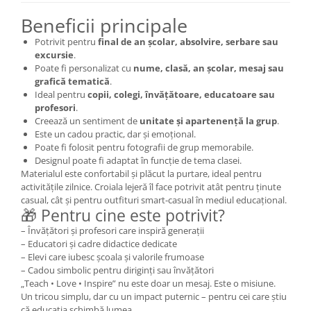
Beneficii principale
Potrivit pentru
final de an școlar, absolvire, serbare sau
excursie
.
Poate fi personalizat cu
nume, clasă, an școlar, mesaj sau
grafică tematică
.
Ideal pentru
copii, colegi, învățătoare, educatoare sau
profesori
.
Creează un sentiment de
unitate și apartenență la grup
.
Este un cadou practic, dar și emoțional.
Poate fi folosit pentru fotografii de grup memorabile.
Designul poate fi adaptat în funcție de tema clasei.
Materialul este confortabil și plăcut la purtare, ideal pentru
activitățile zilnice. Croiala lejeră îl face potrivit atât pentru ținute
casual, cât și pentru outfituri smart-casual în mediul educațional.
🎁 Pentru cine este potrivit?
– Învățători și profesori care inspiră generații
– Educatori și cadre didactice dedicate
– Elevi care iubesc școala și valorile frumoase
– Cadou simbolic pentru diriginți sau învățători
„Teach • Love • Inspire” nu este doar un mesaj. Este o misiune.
Un tricou simplu, dar cu un impact puternic – pentru cei care știu
că educația schimbă lumea.