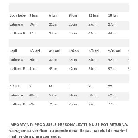
Body bebe
3 luni
6 luni
9 luni
12 luni
18 luni
Latime A
19cm
21cm
23cm
25cm
27cm
Inaltime B
37 cm
38cm
40cm
42cm
44cm
Copii
1/2 ani
3/4 ani
5/6 ani
7/8 ani
9/10 ani
11/12 
Latime A
26cm
32cm
35cm
38cm
42cm
46cm
Inaltime B
41cm
45cm
49cm
53cm
57cm
61cm
ADULTI
S
M
L
XL
XXL
Latime A
48cm
50cm
54cm
58cm
62cm
Inaltime B
69cm
71cm
73cm
75cm
77cm
IMPORTANT: PRODUSELE PERSONALIZATE NU SE POT RETURNA.
va rugam sa verificati cu atentie detaliile sau tabelul de marimi
inainte de a plasa comanda.