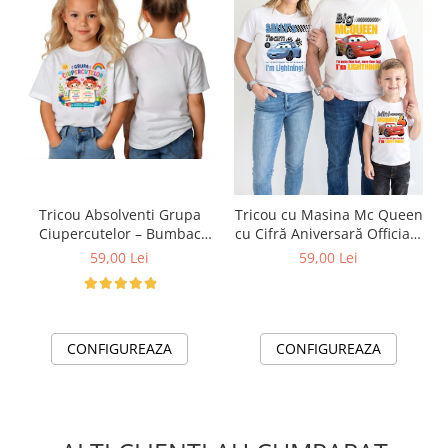
Tricou Absolventi Grupa
Tricou cu Masina Mc Queen
Ciupercutelor – Bumbac
cu Cifră Aniversară Official|
100% pentru Copii și
Cadou Personalizat e-
59,00 Lei
59,00 Lei
Profesori
CADOU
CONFIGUREAZA
CONFIGUREAZA