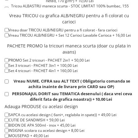
neted, 170 g/m²) + 10,00 Lei
Tricouri de cuplu Valentine's Day
Tricou ALBASTRU maneca scurta - STOC LIMITAT 100% bumbac, 155
g/m². + 15,00 Lei
Valentine's Day
Vreau TRICOU cu grafica ALB/NEGRU pentru a fi colorat cu
Tricou ROSU maneca scurta 100% bumbac, 155 g/m². + 15,00 Lei
Cadouri pentru Bunici
carioci
Tricou POLO alb maneca SCURTA 200-220 g/m² - marimi COPII + 15,00
Lei
Cadouri pentru Nasi si Fini
Vreau doar TRICOU ALB/NEGRU pentru a fi colorat - fara carioci
Tricou POLO alb maneca LUNGA 200-220 g/m² marimi COPII + 20,00
Vreau TRICOU ALB/NEGRU + Set 12 Carioci Lavabile Carioca + 16,00 Lei
Cadouri Craciun
Lei
Tricou ROSU maneca LUNGA ( STOC LIMITAT) 100% bumbac, 165 g/m²
Cadouri pentru Mama
PACHETE PROMO la tricouri maneca scurta (doar cu plata in
- extracost + 20,00 Lei
avans)
Cadouri pentru profesori sau absolventi
Cadouri Back to school
PROMO Set 2 tricouri - PACHET 2in1 + 50,00 Lei
Set 3 tricouri - PACHET 3in1 + 100,00 Lei
Cadouri de Paște
Set 4 tricouri - PACHET 4in1 + 160,00 Lei
Cadouri Traditionale Romanesti
Vreau NUME, CIFRA sau ALT TEXT ( Obligatoriu comanda se
8 Martie
achita inainte de livrare prin CARD sau OP)
Cadouri pentru CUPLU El & Ea
PERSONAJUL DORIT sau TEMATICA desenului ( daca vrei ceva
diferit fata de grafica noastra)) + 10,00 Lei
Cadouri Iubitori de animale
Adauga PRODUSE cu acelasi design
Cadouri GRAVIDE
SAPCA cu acelasi design ( 6ani+, reglabila in spate)) + 49,00 Lei
Cadouri pentru sportivi
CUTIE DE SANDWISH + 59,00 Lei
Cadouri Pensionare
BIDON DE APA 500ml - inox + 45,00 Lei
INSIGNA scolara cu acelasi design + 8,00 Lei
Cadouri Colegi, sefi sau angajati
MOUSEPAD + 49,00 Lei