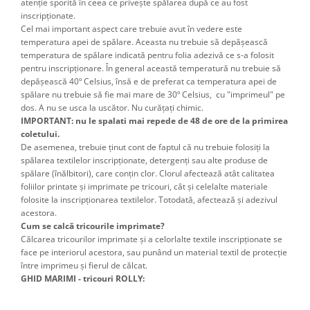
atenţie sporită în ceea ce priveşte spălarea după ce au fost
inscripţionate.
Cel mai important aspect care trebuie avut în vedere este
temperatura apei de spălare. Aceasta nu trebuie să depăşească
temperatura de spălare indicată pentru folia adezivă ce s-a folosit
pentru inscripţionare. În general această temperatură nu trebuie să
depăşească 40º Celsius, însă e de preferat ca temperatura apei de
spălare nu trebuie să fie mai mare de 30º Celsius, cu "imprimeul" pe
dos. A nu se usca la uscător. Nu curățați chimic.
IMPORTANT: nu le spalati mai repede de 48 de ore de la primirea
coletului.
De asemenea, trebuie ţinut cont de faptul că nu trebuie folosiţi la
spălarea textilelor inscripţionate, detergenţi sau alte produse de
spălare (înălbitori), care conţin clor. Clorul afectează atât calitatea
foliilor printate şi imprimate pe tricouri, cât şi celelalte materiale
folosite la inscripţionarea textilelor. Totodată, afectează şi adezivul
acestora.
Cum se calcă tricourile imprimate?
Călcarea tricourilor imprimate şi a celorlalte textile inscripţionate se
face pe interiorul acestora, sau punând un material textil de protecţie
între imprimeu şi fierul de călcat.
GHID MARIMI - tricouri ROLLY: