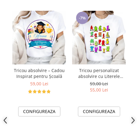
-7%
Tricou absolvire – Cadou
Tricou personalizat
T
Inspirat pentru Școală
absolvire cu Literele
alfabetului ABC1001
I
59,00 Lei
59,00 Lei
55,00 Lei
CONFIGUREAZA
CONFIGUREAZA