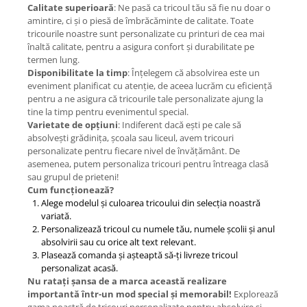
Calitate superioară
: Ne pasă ca tricoul tău să fie nu doar o
amintire, ci și o piesă de îmbrăcăminte de calitate. Toate
tricourile noastre sunt personalizate cu printuri de cea mai
înaltă calitate, pentru a asigura confort și durabilitate pe
termen lung.
Disponibilitate la timp
: Înțelegem că absolvirea este un
eveniment planificat cu atenție, de aceea lucrăm cu eficiență
pentru a ne asigura că tricourile tale personalizate ajung la
tine la timp pentru evenimentul special.
Varietate de opțiuni
: Indiferent dacă ești pe cale să
absolvești grădinița, școala sau liceul, avem tricouri
personalizate pentru fiecare nivel de învățământ. De
asemenea, putem personaliza tricouri pentru întreaga clasă
sau grupul de prieteni!
Cum funcționează?
Alege modelul și culoarea tricoului din selecția noastră
variată.
Personalizează tricoul cu numele tău, numele școlii și anul
absolvirii sau cu orice alt text relevant.
Plasează comanda și așteaptă să-ți livreze tricoul
personalizat acasă.
Nu ratați șansa de a marca această realizare
importantă într-un mod special și memorabil!
Explorează