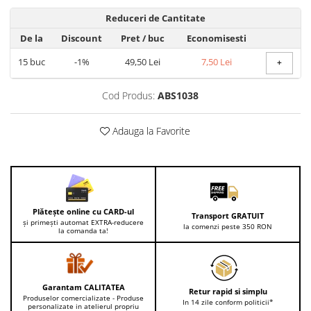
Reduceri de Cantitate
De la
Discount
Pret
/ buc
Economisesti
15
buc
-1%
49,50 Lei
7,50 Lei
+
Cod Produs:
ABS1038
Adauga la Favorite
Plătește online cu CARD-ul
Transport GRATUIT
și primești automat EXTRA-reducere
la comenzi peste 350 RON
la comanda ta!
Garantam CALITATEA
Retur rapid si simplu
Produselor comercializate - Produse
In 14 zile conform politicii*
personalizate in atelierul propriu