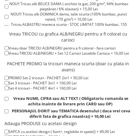
NOU!! Tricou alb BELICE DAMA ( anchior la gat, 200 g/m², 94% bumbac
Tricouri de cuplu Valentine's Day
pieptănat / 6% elastan) + 15,00 Lei
Valentine's Day
NOU!!! Tricou alb DOMINICA dama, talie scurta (100% bumbac, punct
neted, 170 g/m²) + 10,00 Lei
Cadouri pentru Bunici
Tricou ALBASTRU maneca scurta - STOC LIMITAT 100% bumbac, 155
Cadouri pentru Nasi si Fini
g/m². + 15,00 Lei
Vreau TRICOU cu grafica ALB/NEGRU pentru a fi colorat cu
Tricou ROSU maneca scurta 100% bumbac, 155 g/m². + 15,00 Lei
Cadouri Craciun
carioci
Tricou POLO alb maneca SCURTA 200-220 g/m² - marimi COPII + 15,00
Cadouri pentru Mama
Lei
Vreau doar TRICOU ALB/NEGRU pentru a fi colorat - fara carioci
Tricou POLO alb maneca LUNGA 200-220 g/m² marimi COPII + 20,00
Cadouri pentru profesori sau absolventi
Vreau TRICOU ALB/NEGRU + Set 12 Carioci Lavabile Carioca + 16,00 Lei
Lei
Cadouri Back to school
Tricou ROSU maneca LUNGA ( STOC LIMITAT) 100% bumbac, 165 g/m²
PACHETE PROMO la tricouri maneca scurta (doar cu plata in
- extracost + 20,00 Lei
Cadouri de Paște
avans)
Cadouri Traditionale Romanesti
PROMO Set 2 tricouri - PACHET 2in1 + 50,00 Lei
8 Martie
Set 3 tricouri - PACHET 3in1 + 100,00 Lei
Set 4 tricouri - PACHET 4in1 + 160,00 Lei
Cadouri pentru CUPLU El & Ea
Vreau NUME, CIFRA sau ALT TEXT ( Obligatoriu comanda se
Cadouri Iubitori de animale
achita inainte de livrare prin CARD sau OP)
Cadouri GRAVIDE
PERSONAJUL DORIT sau TEMATICA desenului ( daca vrei ceva
Cadouri pentru sportivi
diferit fata de grafica noastra)) + 10,00 Lei
Cadouri Pensionare
Adauga PRODUSE cu acelasi design
Cadouri Colegi, sefi sau angajati
SAPCA cu acelasi design ( 6ani+, reglabila in spate)) + 49,00 Lei