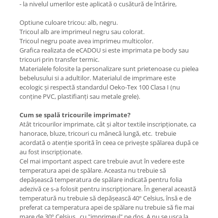
- la nivelul umerilor este aplicată o cusătură de întărire,
Optiune culoare tricou: alb, negru.
Tricoul alb are imprimeul negru sau colorat.
Tricoul negru poate avea imprimeu multicolor.
Grafica realizata de eCADOU si este imprimata pe body sau
tricouri prin transfer termic.
Materialele folosite la personalizare sunt prietenoase cu pielea
bebelusului si a adultilor. Materialul de imprimare este
ecologic și respectă standardul Oeko-Tex 100 Clasa I (nu
conține PVC, plastifianți sau metale grele).
Cum se spală tricourile imprimate?
Atât tricourilor imprimate, cât şi altor textile inscripţionate, ca
hanorace, bluze, tricouri cu mânecă lungă, etc. trebuie
acordată o atenţie sporită în ceea ce priveşte spălarea după ce
au fost inscripţionate.
Cel mai important aspect care trebuie avut în vedere este
temperatura apei de spălare. Aceasta nu trebuie să
depăşească temperatura de spălare indicată pentru folia
adezivă ce s-a folosit pentru inscripţionare. În general această
temperatură nu trebuie să depăşească 40º Celsius, însă e de
preferat ca temperatura apei de spălare nu trebuie să fie mai
mare de 30º Celsius, cu "imprimeul" pe dos. A nu se usca la