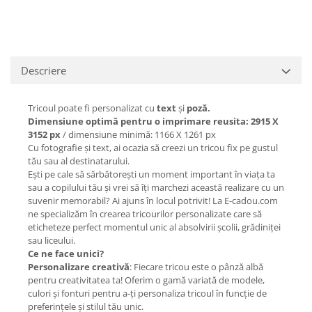
Descriere
Tricoul poate fi personalizat cu
text
și
poză.
Dimensiune optimă pentru o imprimare reusita: 2915 X
3152 px
/ dimensiune minimă: 1166 X 1261 px
Cu fotografie și text, ai ocazia să creezi un tricou fix pe gustul
tău sau al destinatarului.
Ești pe cale să sărbătorești un moment important în viața ta
sau a copilului tău și vrei să îți marchezi această realizare cu un
suvenir memorabil? Ai ajuns în locul potrivit! La E-cadou.com
ne specializăm în crearea tricourilor personalizate care să
eticheteze perfect momentul unic al absolvirii școlii, grădiniței
sau liceului.
Ce ne face unici?
Personalizare creativă
: Fiecare tricou este o pânză albă
pentru creativitatea ta! Oferim o gamă variată de modele,
culori și fonturi pentru a-ți personaliza tricoul în funcție de
preferințele și stilul tău unic.