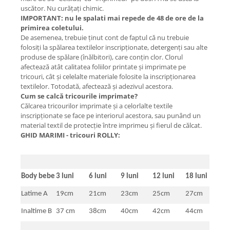
uscător. Nu curățați chimic.
IMPORTANT: nu le spalati mai repede de 48 de ore de la
primirea coletului.
De asemenea, trebuie ţinut cont de faptul că nu trebuie
folosiţi la spălarea textilelor inscripţionate, detergenţi sau alte
produse de spălare (înălbitori), care conţin clor. Clorul
afectează atât calitatea foliilor printate şi imprimate pe
tricouri, cât şi celelalte materiale folosite la inscripţionarea
textilelor. Totodată, afectează şi adezivul acestora.
Cum se calcă tricourile imprimate?
Călcarea tricourilor imprimate şi a celorlalte textile
inscripţionate se face pe interiorul acestora, sau punând un
material textil de protecţie între imprimeu şi fierul de călcat.
GHID MARIMI - tricouri ROLLY:
Body bebe
3 luni
6 luni
9 luni
12 luni
18 luni
Latime A
19cm
21cm
23cm
25cm
27cm
Inaltime B
37 cm
38cm
40cm
42cm
44cm