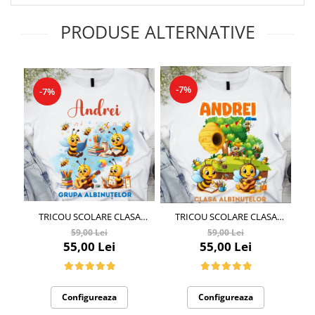
PRODUSE ALTERNATIVE
-7%
-7%
TRICOU SCOLARE CLASA
TRICOU SCOLARE CLASA
ALBINUTELOR
ALBINUTELOR
59,00 Lei
59,00 Lei
PERSONALIZAT PENTRU
PERSONALIZAT PENTRU
ED
55,00 Lei
55,00 Lei
ABSOLVENTI DE SCOALA SAU
ABSOLVENTI DE SCOALA SAU
S
GRADINITA
GRADINITA
I
Configureaza
Configureaza