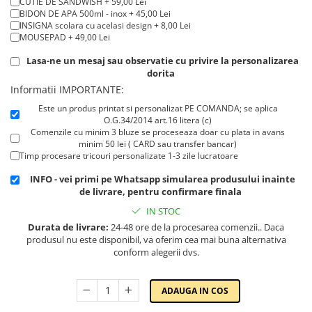
CUTIE DE SANDWISH + 59,00 Lei
Cadouri pentru Doctori
BIDON DE APA 500ml - inox + 45,00 Lei
Cadouri pentru Sfânta Maria
INSIGNA scolara cu acelasi design + 8,00 Lei
MOUSEPAD + 49,00 Lei
Martisoare
Lasa-ne un mesaj sau observatie cu privire la personalizarea
dorita
Informatii IMPORTANTE:
Este un produs printat si personalizat PE COMANDA; se aplica
O.G.34/2014 art.16 litera (c)
Comenzile cu minim 3 bluze se proceseaza doar cu plata in avans
minim 50 lei ( CARD sau transfer bancar)
Timp procesare tricouri personalizate 1-3 zile lucratoare
INFO - vei primi pe Whatsapp simularea produsului inainte
de livrare, pentru confirmare finala
IN STOC
Durata de livrare:
24-48 ore de la procesarea comenzii.. Daca
produsul nu este disponibil, va oferim cea mai buna alternativa
conform alegerii dvs.
ADAUGA IN COS