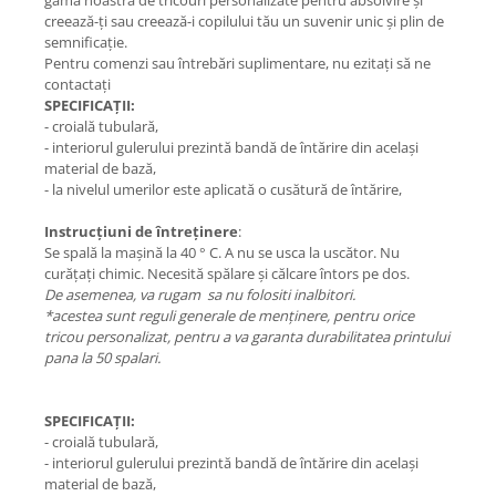
gama noastră de tricouri personalizate pentru absolvire și
creează-ți sau creează-i copilului tău un suvenir unic și plin de
semnificație.
Pentru comenzi sau întrebări suplimentare, nu ezitați să ne
contactați
SPECIFICAȚII:
- croială tubulară,
- interiorul gulerului prezintă bandă de întărire din același
material de bază,
- la nivelul umerilor este aplicată o cusătură de întărire,
Instrucțiuni de întreținere
:
Se spală la mașină la 40 ° C. A nu se usca la uscător. Nu
curățați chimic. Necesită spălare și călcare întors pe dos.
De asemenea, va rugam sa nu folositi inalbitori.
*acestea sunt reguli generale de menținere, pentru orice
tricou personalizat, pentru a va garanta durabilitatea printului
pana la 50 spalari.
SPECIFICAȚII:
- croială tubulară,
- interiorul gulerului prezintă bandă de întărire din același
material de bază,