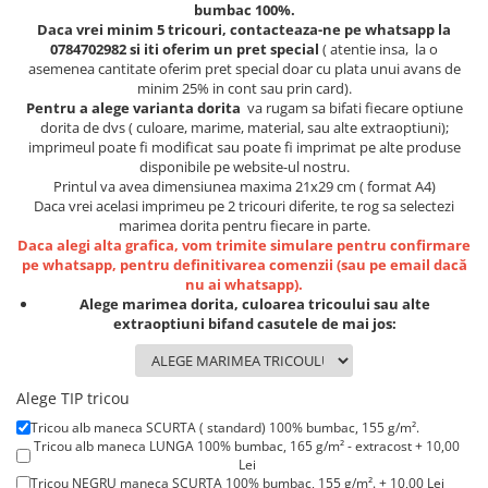
Lenjerii de pat pentru copii
bumbac 100%.
Daca vrei minim 5 tricouri, contacteaza-ne pe whatsapp la
Cadouri Cuplu
0784702982 si iti oferim un pret special
( atentie insa, la o
Fashion
asemenea cantitate oferim pret special doar cu plata unui avans de
minim 25% in cont sau prin card).
Pijamale de CRACIUN
Pentru a alege varianta dorita
va rugam sa bifati fiecare optiune
dorita de dvs ( culoare, marime, material, sau alte extraoptiuni);
Pijamale de dama
imprimeul poate fi modificat sau poate fi imprimat pe alte produse
Pijamale de barbati
disponibile pe website-ul nostru.
Halate si capoate
Printul va avea dimensiunea maxima 21x29 cm ( format A4)
Daca vrei acelasi imprimeu pe 2 tricouri diferite, te rog sa selectezi
Pijamale
marimea dorita pentru fiecare in parte.
WINTER Collection
Daca alegi alta grafica, vom trimite simulare pentru confirmare
pe whatsapp, pentru definitivarea comenzii (sau pe email dacă
Halate si pijamale Family
nu ai whatsapp).
Incaltaminte
Alege marimea dorita, culoarea tricoului sau alte
extraoptiuni bifand casutele de mai jos:
Seturi elegante femei
Umbrele
Pijamale de copii
Alege TIP tricou
Pijamale BIG SIZE femei
Tricou alb maneca SCURTA ( standard) 100% bumbac, 155 g/m².
Cadouri ocazii speciale
Tricou alb maneca LUNGA 100% bumbac, 165 g/m² - extracost + 10,00
Lei
Tricouri de craciun
Tricou NEGRU maneca SCURTA 100% bumbac, 155 g/m². + 10,00 Lei