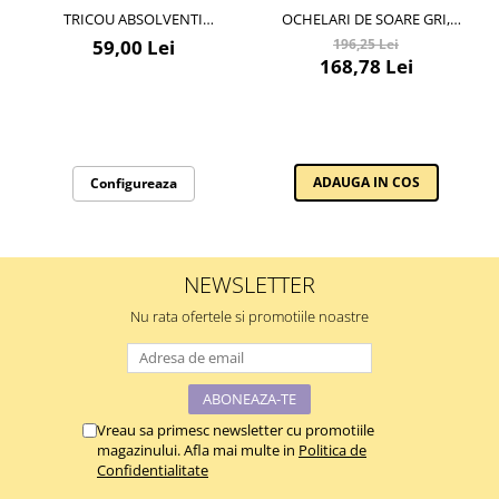
TRICOU ABSOLVENTI
OCHELARI DE SOARE GRI,
GRADINITA – BUMBAC 100%
PENTRU BARBATI, DANIEL
59,00 Lei
196,25 Lei
PENTRU COPII ȘI PROFESORI
KLEIN SUNGLASSES, DK3268-2
168,78 Lei
ADAUGA IN COS
Configureaza
NEWSLETTER
Nu rata ofertele si promotiile noastre
Vreau sa primesc newsletter cu promotiile
magazinului. Afla mai multe in
Politica de
Confidentialitate