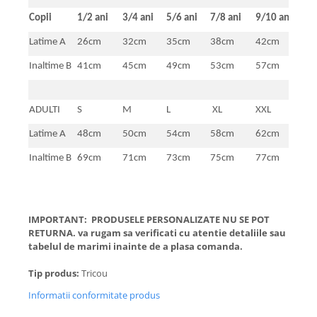
Copii
1/2 ani
3/4 ani
5/6 ani
7/8 ani
9/10 ani
11/
Latime A
26cm
32cm
35cm
38cm
42cm
46
Inaltime B
41cm
45cm
49cm
53cm
57cm
61
ADULTI
S
M
L
XL
XXL
Latime A
48cm
50cm
54cm
58cm
62cm
Inaltime B
69cm
71cm
73cm
75cm
77cm
IMPORTANT: PRODUSELE PERSONALIZATE NU SE POT
RETURNA. va rugam sa verificati cu atentie detaliile sau
tabelul de marimi inainte de a plasa comanda.
Tip produs:
Tricou
Informatii conformitate produs