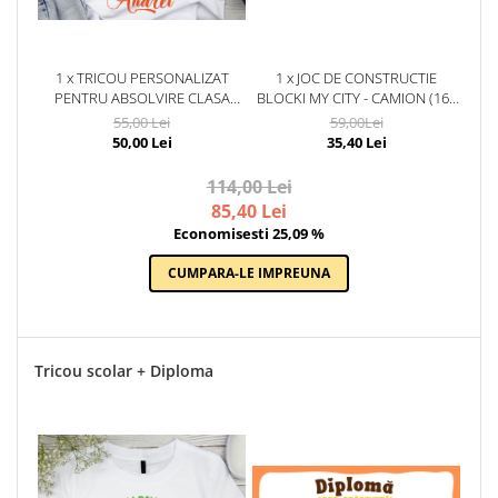
1 x TRICOU PERSONALIZAT
1 x JOC DE CONSTRUCTIE
PENTRU ABSOLVIRE CLASA
BLOCKI MY CITY - CAMION (163
ALBINTELOR CU TEXT SAU POZE
PIESE)
55,00 Lei
59,00Lei
ABS1038
50,00 Lei
35,40 Lei
114,00 Lei
85,40 Lei
Economisesti 25,09 %
CUMPARA-LE IMPREUNA
Tricou scolar + Diploma