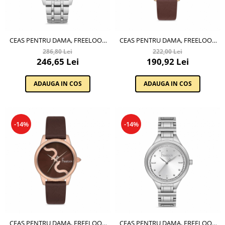
CEAS PENTRU DAMA, FREELOOK
CEAS PENTRU DAMA, FREELOOK
BELLE, FL.1.10162.1
BELLE, FL.1.10172.3
286,80 Lei
222,00 Lei
246,65 Lei
190,92 Lei
ADAUGA IN COS
ADAUGA IN COS
-14%
-14%
CEAS PENTRU DAMA, FREELOOK
CEAS PENTRU DAMA, FREELOOK