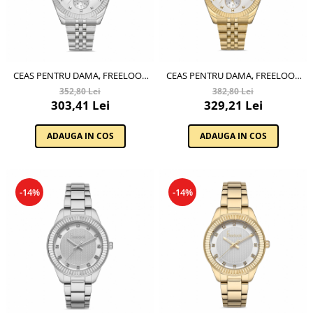
CEAS PENTRU DAMA, FREELOOK
CEAS PENTRU DAMA, FREELOOK
BELLE, FL.1.10234.1
BELLE, FL.1.10234.3
352,80 Lei
382,80 Lei
303,41 Lei
329,21 Lei
ADAUGA IN COS
ADAUGA IN COS
-14%
-14%