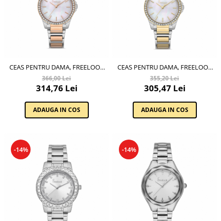
CEAS PENTRU DAMA, FREELOOK
CEAS PENTRU DAMA, FREELOOK
LUMIERE, FL.1.10262.4
LUMIERE, FL.1.10262.5
366,00 Lei
355,20 Lei
314,76 Lei
305,47 Lei
ADAUGA IN COS
ADAUGA IN COS
-14%
-14%