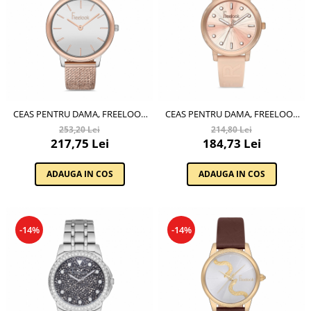
CEAS PENTRU DAMA, FREELOOK
CEAS PENTRU DAMA, FREELOOK
EIFFEL, FL.1.10143.6
EIFFEL, FL.1.10158.6
253,20 Lei
214,80 Lei
217,75 Lei
184,73 Lei
ADAUGA IN COS
ADAUGA IN COS
-14%
-14%