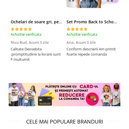
Ochelari de soare gri, pentru barbati, Daniel Klein Sunglasses, DK3250-2
Set Promo Back to School Six Seven 67 – Tricou + Cutie + Bidon Personalizat pentru copilul tău
Achizitie verificata
Achizitie verificata
Achi
Nicu Bud,
Acum 3 zile
Ana,
Acum 3 zile
Tod
sa
Calitate Deosebita
Conform descrierii Am primit
.promptitudine la livrare sunt
foarte repede comanda
Rec
F multumit
la m
fix
mul
CELE MAI POPULARE BRANDURI