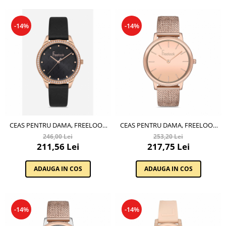
-14%
-14%
CEAS PENTRU DAMA, FREELOOK
CEAS PENTRU DAMA, FREELOOK
BELLE, FL.1.10122.5
EIFFEL, FL.1.10143.2
246,00 Lei
253,20 Lei
211,56 Lei
217,75 Lei
ADAUGA IN COS
ADAUGA IN COS
-14%
-14%