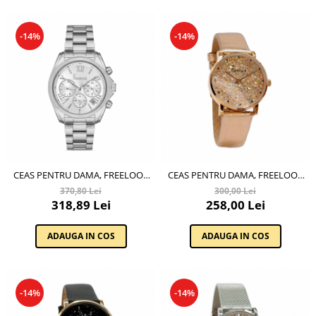
-14%
-14%
CEAS PENTRU DAMA, FREELOOK
CEAS PENTRU DAMA, FREELOOK
BELLE, FL.1.10272.1
LUMIERE, FL.2.10159.3
370,80 Lei
300,00 Lei
318,89 Lei
258,00 Lei
ADAUGA IN COS
ADAUGA IN COS
-14%
-14%