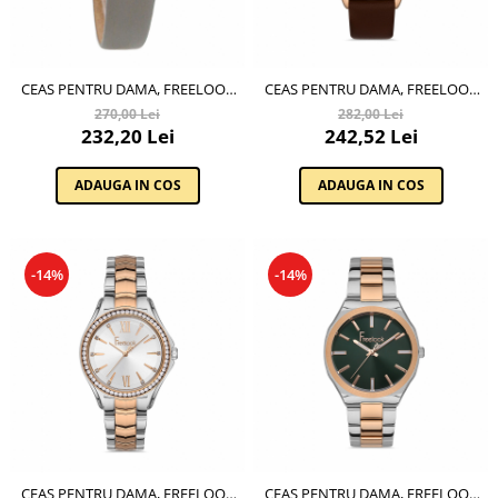
CEAS PENTRU DAMA, FREELOOK
CEAS PENTRU DAMA, FREELOOK
LUMIERE, FL.2.10159.1
LUMIERE, FL.1.10378.5
270,00 Lei
282,00 Lei
232,20 Lei
242,52 Lei
ADAUGA IN COS
ADAUGA IN COS
-14%
-14%
CEAS PENTRU DAMA, FREELOOK
CEAS PENTRU DAMA, FREELOOK