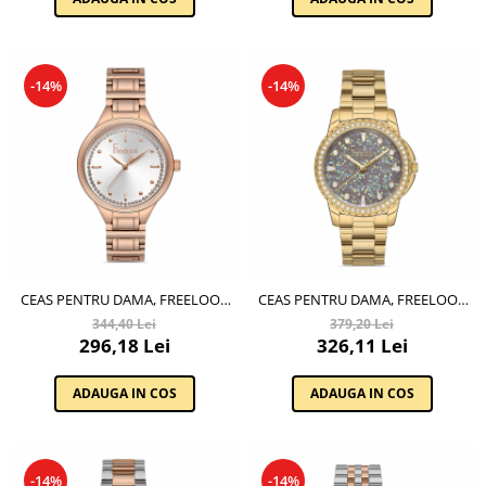
-14%
-14%
CEAS PENTRU DAMA, FREELOOK
CEAS PENTRU DAMA, FREELOOK
EIFFEL, FL.1.10225.5
BELLE, FL.1.10226.3
344,40 Lei
379,20 Lei
296,18 Lei
326,11 Lei
ADAUGA IN COS
ADAUGA IN COS
-14%
-14%