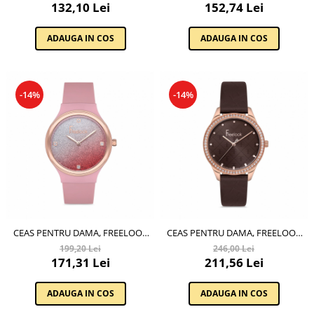
Cadouri pentru Doctori
132,10 Lei
152,74 Lei
Cadouri pentru Sfânta Maria
ADAUGA IN COS
ADAUGA IN COS
Martisoare
-14%
-14%
CEAS PENTRU DAMA, FREELOOK
CEAS PENTRU DAMA, FREELOOK
EIFFEL, FL.1.10185.6
BELLE, FL.1.10122.4
199,20 Lei
246,00 Lei
171,31 Lei
211,56 Lei
ADAUGA IN COS
ADAUGA IN COS