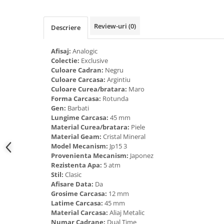
Tricouri de cuplu Valentine's Day
Valentine's Day
Review-uri
(0)
Descriere
Cadouri pentru Bunici
Cadouri pentru Nasi si Fini
Afisaj:
Analogic
Cadouri Craciun
Colectie:
Exclusive
Culoare Cadran:
Negru
Cadouri pentru Mama
Culoare Carcasa:
Argintiu
Cadouri pentru profesori sau absolventi
Culoare Curea/bratara:
Maro
Cadouri Back to school
Forma Carcasa:
Rotunda
Gen:
Barbati
Cadouri de Paște
Lungime Carcasa:
45 mm
Cadouri Traditionale Romanesti
Material Curea/bratara:
Piele
Material Geam:
Cristal Mineral
8 Martie
Model Mecanism:
Jp15 3
Cadouri pentru CUPLU El & Ea
Provenienta Mecanism:
Japonez
Cadouri Iubitori de animale
Rezistenta Apa:
5 atm
Stil:
Clasic
Cadouri GRAVIDE
Afisare Data:
Da
Cadouri pentru sportivi
Grosime Carcasa:
12 mm
Cadouri Pensionare
Latime Carcasa:
45 mm
Material Carcasa:
Aliaj Metalic
Cadouri Colegi, sefi sau angajati
Numar Cadrane:
Dual Time