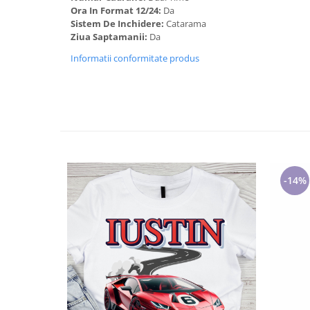
Cadouri pentru Doctori
Ora In Format 12/24:
Da
Cadouri pentru Sfânta Maria
Sistem De Inchidere:
Catarama
Ziua Saptamanii:
Da
Martisoare
Informatii conformitate produs
-14%