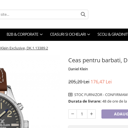
B2B & CORPORATE
CEASURI SI OCHELARI
SCOLI & GRADINIT
Klein Exclusive, DK.1.13389.2
Ceas pentru barbati, D
Daniel Klein
205,20 Lei
176,47 Lei
STOC FURNIZOR - CONFIRMAM 
Durata de livrare:
48 de ore de la
ADAUG