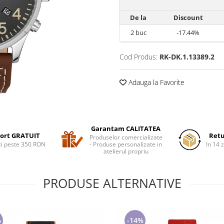
De la
Discount
2
buc
-17.44%
Cod Produs:
RK-DK.1.13389.2
Adauga la Favorite
Garantam CALITATEA
ort GRATUIT
Retu
Produselor comercializate
i peste 350 RON
- Produse personalizate in
In 14 z
atelierul propriu
PRODUSE ALTERNATIVE
%
-14%