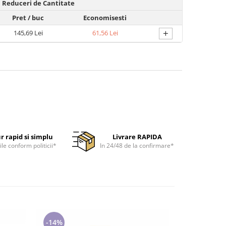
Reduceri de Cantitate
Pret
/ buc
Economisesti
+
145,69 Lei
61,56 Lei
r rapid si simplu
Livrare RAPIDA
ile conform politicii*
In 24/48 de la confirmare*
-14%