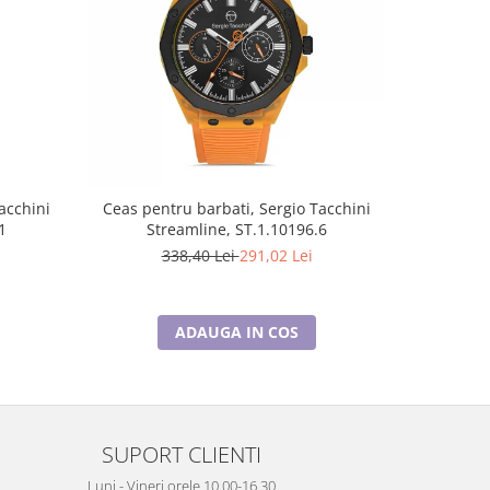
-14%
acchini
Ceas pentru barbati, Sergio Tacchini
Ceas pen
1
Streamline, ST.1.10196.6
Str
338,40 Lei
291,02 Lei
2
ADAUGA IN COS
SUPORT CLIENTI
Luni - Vineri orele 10.00-16.30