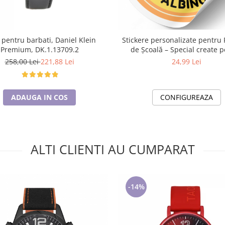
 pentru barbati, Daniel Klein
Stickere personalizate pentru 
Premium, DK.1.13709.2
de Școală – Special create 
Educatori și Învățători
258,00 Lei
221,88 Lei
24,99 Lei
ADAUGA IN COS
CONFIGUREAZA
ALTI CLIENTI AU CUMPARAT
-14%