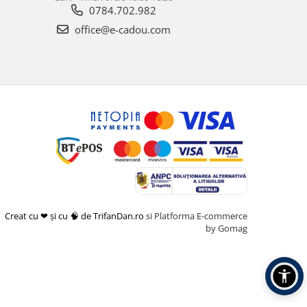
0784.702.982
office@e-cadou.com
Creat cu ❤ și cu 🧠 de TrifanDan.ro
si
Platforma E-commerce
by Gomag