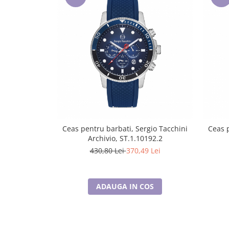
Lenjerii de pat pentru copii
Cadouri Cuplu
Fashion
Pijamale de CRACIUN
Pijamale de dama
Pijamale de barbati
Halate si capoate
Pijamale
WINTER Collection
Halate si pijamale Family
Ceas pentru barbati, Sergio Tacchini
Ceas p
Archivio, ST.1.10192.2
Incaltaminte
430,80 Lei
370,49 Lei
Seturi elegante femei
Umbrele
Pijamale de copii
ADAUGA IN COS
Pijamale BIG SIZE femei
Cadouri ocazii speciale
Tricouri de craciun