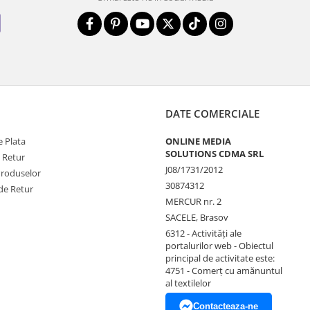
DATE COMERCIALE
 Plata
ONLINE MEDIA
SOLUTIONS CDMA SRL
e Retur
J08/1731/2012
Produselor
30874312
de Retur
MERCUR nr. 2
SACELE, Brasov
6312 - Activităţi ale
portalurilor web - Obiectul
principal de activitate este:
4751 - Comerţ cu amănuntul
al textilelor
Contacteaza-ne