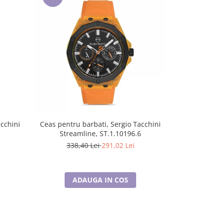
-14%
acchini
Ceas pentru barbati, Sergio Tacchini
Ceas pentru 
1
Streamline, ST.1.10196.6
Stream
338,40 Lei
291,02 Lei
276,
ADAUGA IN COS
A