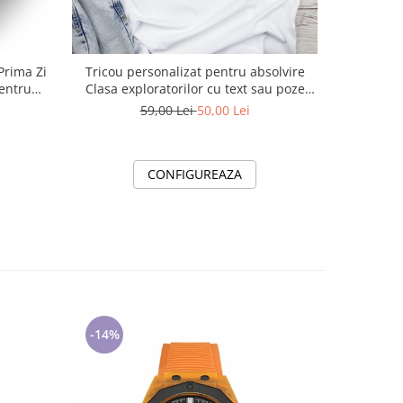
Prima Zi
Tricou personalizat pentru absolvire
Tricou an
pentru
Clasa exploratorilor cu text sau poze
ABS1033
59,00 Lei
50,00 Lei
CONFIGUREAZA
-14%