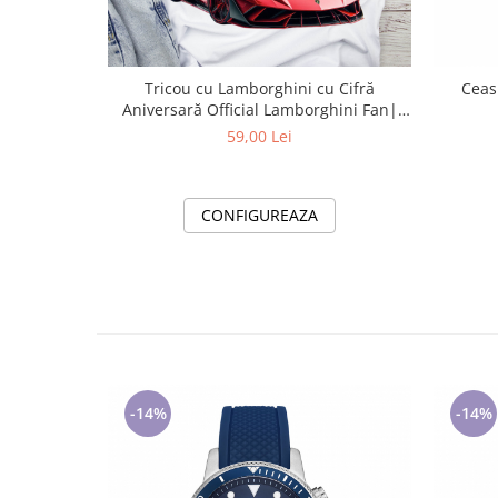
Tricou cu Lamborghini cu Cifră
Ceas
Aniversară Official Lamborghini Fan|
Cadou Personalizat e-CADOU
59,00 Lei
CONFIGUREAZA
-14%
-14%