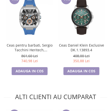
Ceas pentru barbati, Sergio
Ceas Daniel Klein Exclusive
Tacchini Heritech,
DK.1.13893.4
ST.3.10003.2
861,60 Lei
408,00 Lei
740,98 Lei
350,88 Lei
ADAUGA IN COS
ADAUGA IN COS
ALTI CLIENTI AU CUMPARAT