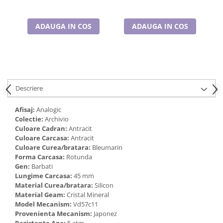
Cadouri pentru Doctori
Cadouri pentru Sfânta Maria
ADAUGA IN COS
ADAUGA IN COS
Martisoare
Descriere
Afisaj:
Analogic
Colectie:
Archivio
Culoare Cadran:
Antracit
Culoare Carcasa:
Antracit
Culoare Curea/bratara:
Bleumarin
Forma Carcasa:
Rotunda
Gen:
Barbati
Lungime Carcasa:
45 mm
Material Curea/bratara:
Silicon
Material Geam:
Cristal Mineral
Model Mecanism:
Vd57c11
Provenienta Mecanism:
Japonez