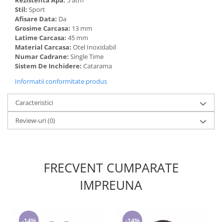
Rezistenta Apa:
5 atm
Stil:
Sport
Afisare Data:
Da
Grosime Carcasa:
13 mm
Latime Carcasa:
45 mm
Material Carcasa:
Otel Inoxidabil
Numar Cadrane:
Single Time
Sistem De Inchidere:
Catarama
Informatii conformitate produs
Caracteristici
Review-uri
(0)
FRECVENT CUMPARATE
IMPREUNA
-14%
-14%