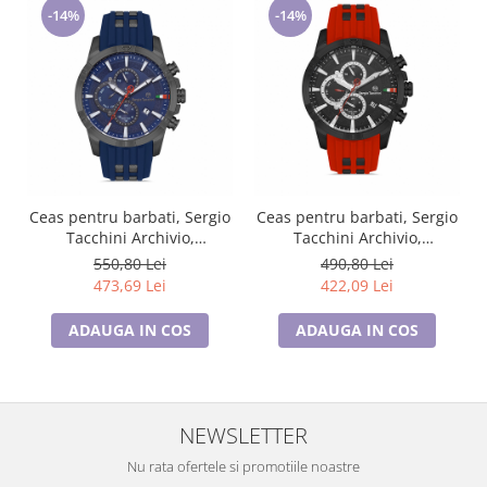
-14%
-14%
Ceas pentru barbati, Sergio
Ceas pentru barbati, Sergio
Tacchini Archivio,
Tacchini Archivio,
ST.1.10226.4
ST.1.10226.2
550,80 Lei
490,80 Lei
473,69 Lei
422,09 Lei
ADAUGA IN COS
ADAUGA IN COS
NEWSLETTER
Nu rata ofertele si promotiile noastre