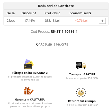
Lenjerii de pat pentru copii
Reduceri de Cantitate
Cadouri Cuplu
De la
Discount
Pret
/ buc
Economisesti
Fashion
+
2
buc
-17.44%
333,13 Lei
140,76 Lei
Pijamale de CRACIUN
Pijamale de dama
Cod Produs:
RK-ST.1.10186.4
Pijamale de barbati
Halate si capoate
Adauga la Favorite
Pijamale
WINTER Collection
Halate si pijamale Family
Incaltaminte
Plătește online cu CARD-ul
Transport GRATUIT
Seturi elegante femei
și primești automat EXTRA-reducere
la comenzi peste 350 RON
la comanda ta!
Umbrele
Pijamale de copii
Pijamale BIG SIZE femei
Garantam CALITATEA
Cadouri ocazii speciale
Retur rapid si simplu
Produselor comercializate - Produse
In 14 zile conform politicii*
personalizate in atelierul propriu
Tricouri de craciun