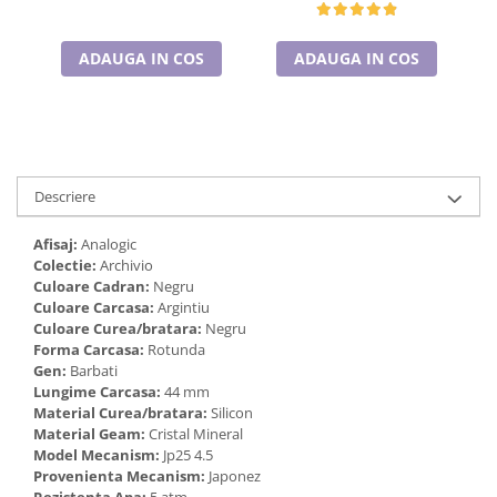
Cadouri pentru Doctori
Cadouri pentru Sfânta Maria
ADAUGA IN COS
ADAUGA IN COS
Martisoare
Descriere
Afisaj:
Analogic
Colectie:
Archivio
Culoare Cadran:
Negru
Culoare Carcasa:
Argintiu
Culoare Curea/bratara:
Negru
Forma Carcasa:
Rotunda
Gen:
Barbati
Lungime Carcasa:
44 mm
Material Curea/bratara:
Silicon
Material Geam:
Cristal Mineral
Model Mecanism:
Jp25 4.5
Provenienta Mecanism:
Japonez