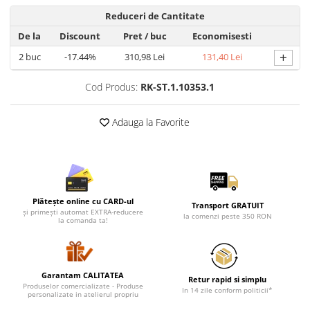
Lenjerii de pat pentru copii
Reduceri de Cantitate
Cadouri Cuplu
De la
Discount
Pret
/ buc
Economisesti
Fashion
+
2
buc
-17.44%
310,98 Lei
131,40 Lei
Pijamale de CRACIUN
Pijamale de dama
Cod Produs:
RK-ST.1.10353.1
Pijamale de barbati
Halate si capoate
Adauga la Favorite
Pijamale
WINTER Collection
Halate si pijamale Family
Incaltaminte
Plătește online cu CARD-ul
Transport GRATUIT
Seturi elegante femei
și primești automat EXTRA-reducere
la comenzi peste 350 RON
la comanda ta!
Umbrele
Pijamale de copii
Pijamale BIG SIZE femei
Garantam CALITATEA
Cadouri ocazii speciale
Retur rapid si simplu
Produselor comercializate - Produse
In 14 zile conform politicii*
personalizate in atelierul propriu
Tricouri de craciun