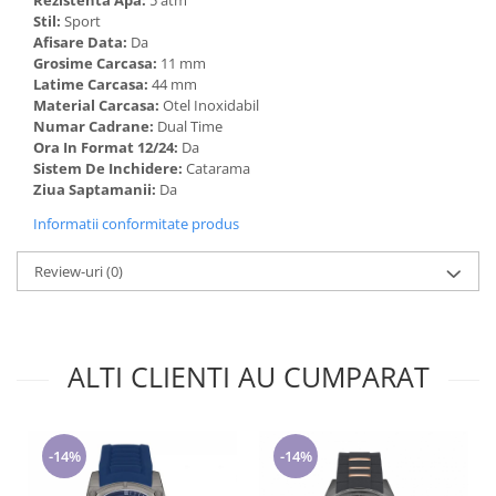
Rezistenta Apa:
5 atm
Stil:
Sport
Afisare Data:
Da
Grosime Carcasa:
11 mm
Latime Carcasa:
44 mm
Material Carcasa:
Otel Inoxidabil
Numar Cadrane:
Dual Time
Ora In Format 12/24:
Da
Sistem De Inchidere:
Catarama
Ziua Saptamanii:
Da
Informatii conformitate produs
Review-uri
(0)
ALTI CLIENTI AU CUMPARAT
-14%
-14%