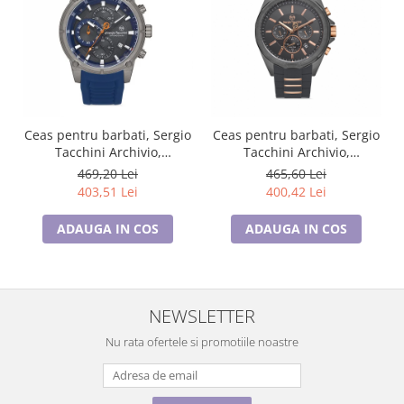
Ceas pentru barbati, Sergio
Ceas pentru barbati, Sergio
Tacchini Archivio,
Tacchini Archivio,
ST.1.10186.4
ST.1.10353.3
469,20 Lei
465,60 Lei
403,51 Lei
400,42 Lei
ADAUGA IN COS
ADAUGA IN COS
NEWSLETTER
Nu rata ofertele si promotiile noastre