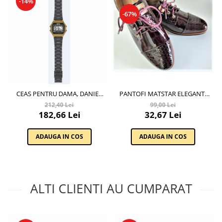
-14%
-67%
PANTOFI MATSTAR ELEGANTI
CEAS PENTRU DAMA, DANIEL
BORDO, CU TALPA JOASA, CU
KLEIN D TIME, DK.9.12271-4
99,00 Lei
212,40 Lei
SIRET
32,67 Lei
182,66 Lei
ADAUGA IN COS
ADAUGA IN COS
ALTI CLIENTI AU CUMPARAT