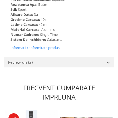
Rezistenta Apa:
5 atm
Stil:
Sport
Afisare Data:
Da
Grosime Carcasa:
10 mm
Latime Carcasa:
42 mm
Material Carcasa:
Aluminiu
Numar Cadrane:
Single Time
Sistem De Inchidere:
Catarama
Informatii conformitate produs
Review-uri
(2)
FRECVENT CUMPARATE
IMPREUNA