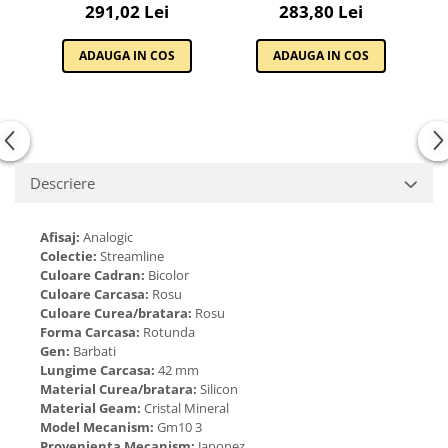
STREAMLINE, ST.1.10196.6
STREAMLINE, ST.1.10197.4
S
Cadouri pentru Doctori
291,02 Lei
283,80 Lei
Cadouri pentru Sfânta Maria
ADAUGA IN COS
ADAUGA IN COS
Martisoare
Descriere
Afisaj:
Analogic
Colectie:
Streamline
Culoare Cadran:
Bicolor
Culoare Carcasa:
Rosu
Culoare Curea/bratara:
Rosu
Forma Carcasa:
Rotunda
Gen:
Barbati
Lungime Carcasa:
42 mm
Material Curea/bratara:
Silicon
Material Geam:
Cristal Mineral
Model Mecanism:
Gm10 3
Provenienta Mecanism:
Japonez