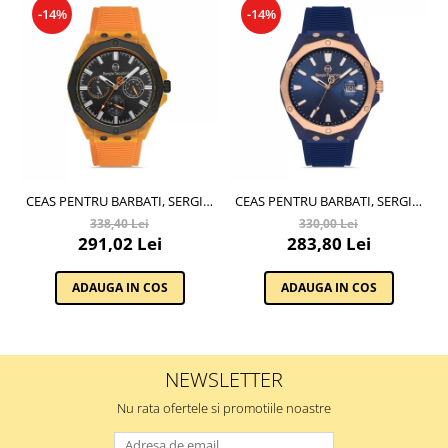
-14%
-14%
CEAS PENTRU BARBATI, SERGIO
CEAS PENTRU BARBATI, SERGIO
TACCHINI STREAMLINE,
TACCHINI STREAMLINE,
338,40 Lei
330,00 Lei
ST.1.10196.6
ST.1.10197.4
291,02 Lei
283,80 Lei
ADAUGA IN COS
ADAUGA IN COS
NEWSLETTER
Nu rata ofertele si promotiile noastre