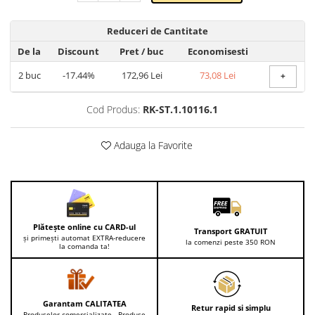
Lenjerii de pat pentru copii
Cadouri Cuplu
Reduceri de Cantitate
Fashion
De la
Discount
Pret
/ buc
Economisesti
Pijamale de CRACIUN
2
buc
-17.44%
172,96 Lei
73,08 Lei
+
Pijamale de dama
Pijamale de barbati
Cod Produs:
RK-ST.1.10116.1
Halate si capoate
Pijamale
Adauga la Favorite
WINTER Collection
Halate si pijamale Family
Incaltaminte
Seturi elegante femei
Plătește online cu CARD-ul
Umbrele
Transport GRATUIT
și primești automat EXTRA-reducere
la comenzi peste 350 RON
la comanda ta!
Pijamale de copii
Pijamale BIG SIZE femei
Cadouri ocazii speciale
Garantam CALITATEA
Tricouri de craciun
Retur rapid si simplu
Produselor comercializate - Produse